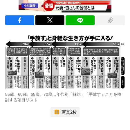
55歳、60歳、65歳、70歳…年代別「解約」「手放す」ことを検
討する項目リスト
写真2枚