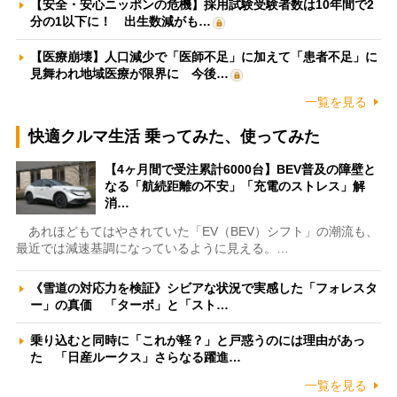
【安全・安心ニッポンの危機】採用試験受験者数は10年間で2
分の1以下に！ 出生数減がも…
【医療崩壊】人口減少で「医師不足」に加えて「患者不足」に
見舞われ地域医療が限界に 今後…
一覧を見る
快適クルマ生活 乗ってみた、使ってみた
【4ヶ月間で受注累計6000台】BEV普及の障壁と
なる「航続距離の不安」「充電のストレス」解
消…
あれほどもてはやされていた「EV（BEV）シフト」の潮流も、
最近では減速基調になっているように見える。…
《雪道の対応力を検証》シビアな状況で実感した「フォレスタ
ー」の真価 「ターボ」と「スト…
乗り込むと同時に「これが軽？」と戸惑うのには理由があっ
た 「日産ルークス」さらなる躍進…
一覧を見る