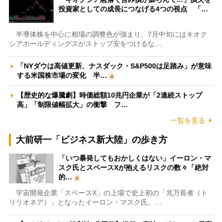
投資家としての成長につなげる4つの視点 「…
半導体株を中心に相場の調整色が強まり、7月中旬にはキオク
シアホールディングスがストップ安をつけるな…
「NYダウは高値更新、ナスダック・S&P500は足踏み」が意味
する米国株市場の変化 半…
【歴史的な爆騰劇】時価総額10兆円企業が「2連続ストップ
高」「制限値幅拡大」の衝撃 フ…
一覧を見る
大前研一「ビジネス新大陸」の歩き方
「いつ暴発してもおかしくはない」イーロン・マ
スク氏とスペースXが抱えるリスクの数々「絶対
的…
宇宙開発企業「スペースX」の上場で史上初の「兆万長者（ト
リリオネア）」となったイーロン・マスク氏。…