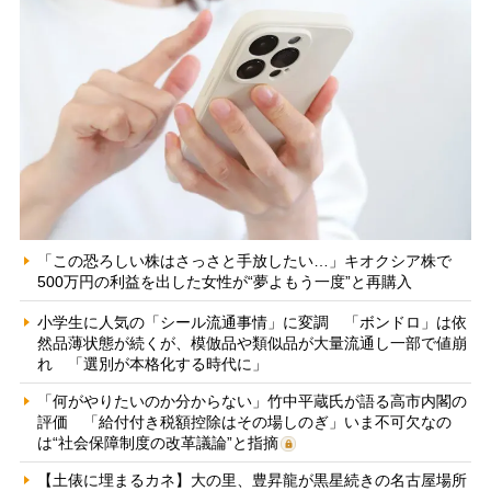
「この恐ろしい株はさっさと手放したい…」キオクシア株で
500万円の利益を出した女性が“夢よもう一度”と再購入
小学生に人気の「シール流通事情」に変調 「ボンドロ」は依
然品薄状態が続くが、模倣品や類似品が大量流通し一部で値崩
れ 「選別が本格化する時代に」
「何がやりたいのか分からない」竹中平蔵氏が語る高市内閣の
評価 「給付付き税額控除はその場しのぎ」いま不可欠なの
は“社会保障制度の改革議論”と指摘
【土俵に埋まるカネ】大の里、豊昇龍が黒星続きの名古屋場所