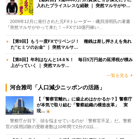
入れたプライスレスな経験 ｜ 突然マルサがや…
2009年12月に発行された元FXトレーダー・磯貝清明氏の著書
『突然マルサがやって来た！～FXで10億円稼い…
【第9回】もう一度FXでリベンジ！ 種銭は差し押さえを免れ
た”ヒミツのお金” ｜ 突然マルサ…
【第8回】年利はなんと14.6％！ 毎日5万円超の延滞税が積み
上がっていく ｜ 突然マルサ…
一覧を見る
河合雅司「人口減少ニッポンの活路」
【「警察官離れ」に歯止めはかかるか？】警察庁
が本気で取り組む「警察組織の構造改革」 実
現…
警察庁が目下、頭を悩ませているのが「警察官不足」だ。警察
官の採用試験の受験者数は10年間で2分の1以…