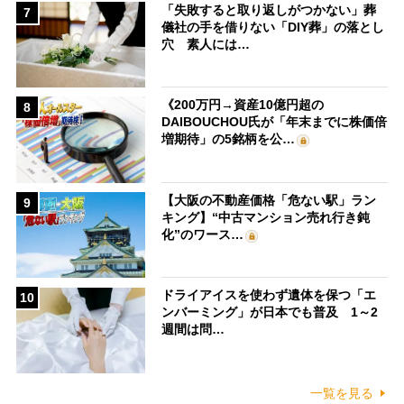
「失敗すると取り返しがつかない」葬
7
儀社の手を借りない「DIY葬」の落とし
穴 素人には…
《200万円→資産10億円超の
8
DAIBOUCHOU氏が「年末までに株価倍
増期待」の5銘柄を公…
【大阪の不動産価格「危ない駅」ラン
9
キング】“中古マンション売れ行き鈍
化”のワース…
ドライアイスを使わず遺体を保つ「エ
10
ンバーミング」が日本でも普及 1～2
週間は問…
一覧を見る