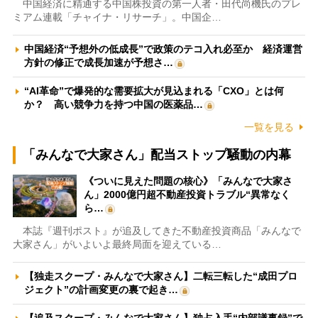
中国経済に精通する中国株投資の第一人者・田代尚機氏のプレ
ミアム連載「チャイナ・リサーチ」。中国企…
中国経済“予想外の低成長”で政策のテコ入れ必至か 経済運営
方針の修正で成長加速が予想さ…
“AI革命”で爆発的な需要拡大が見込まれる「CXO」とは何
か？ 高い競争力を持つ中国の医薬品…
一覧を見る
「みんなで大家さん」配当ストップ騒動の内幕
《ついに見えた問題の核心》「みんなで大家さ
ん」2000億円超不動産投資トラブル“異常なく
ら…
本誌『週刊ポスト』が追及してきた不動産投資商品「みんなで
大家さん」がいよいよ最終局面を迎えている…
【独走スクープ・みんなで大家さん】二転三転した“成田プロ
ジェクト”の計画変更の裏で起き…