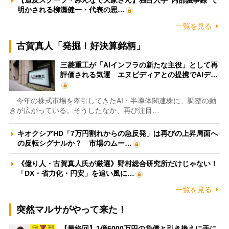
【追及スクープ・みんなで大家さん】独占入手“内部議事録”で
明かされる柳瀬健一・代表の思…
一覧を見る
古賀真人「発掘！好決算銘柄」
三菱重工が「AIインフラの新たな主役」として再
評価される気運 エヌビディアとの提携でAIデ…
今年の株式市場を牽引してきたAI・半導体関連株に、調整の動
きが広がっている。そうしたなか、再び注目…
キオクシアHD「7万円割れからの急反発」は再びの上昇局面へ
の反転シグナルか？ 市場のムー…
《億り人・古賀真人氏が厳選》野村総合研究所だけじゃない！
「DX・省力化・円安」を追い風に…
一覧を見る
突然マルサがやって来た！
【最終回】1億6000万円の負債と引き換えに手に