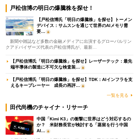
戸松信博の明日の爆騰株を探せ！
【戸松信博氏「明日の爆騰株」を探せ】トーメン
デバイス：サムスンを通じて世界のAIメモリ需
要…
新聞や雑誌など多数の金融メディアに出演するグローバルリン
クアドバイザーズ代表の戸松信博氏が、最新…
【戸松信博氏「明日の爆騰株」を探せ】レーザーテック：最先
端半導体の製造に不可欠な検査装…
【戸松信博氏「明日の爆騰株」を探せ】TDK：AIインフラを支
えるキープレーヤー 成長の再評…
一覧を見る
田代尚機のチャイナ・リサーチ
中国「Kimi K3」の衝撃に世界はどう対応するの
か？ 米財務長官が検討する「蒸留を行う中国
AI…