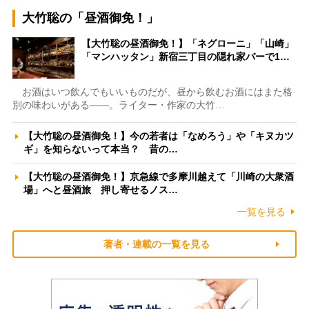
大竹聡の「昼酒御免！」
【大竹聡の昼酒御免！】「ネグローニ」「山崎」
「マンハッタン」新宿三丁目の隠れ家バーで1…
お酒はいつ飲んでもいいものだが、昼から飲むお酒にはまた格
別の味わいがある――。ライター・作家の大竹…
【大竹聡の昼酒御免！】今の若者は「なめろう」や「キヌカツ
ギ」を知らないって本当？ 昔の…
【大竹聡の昼酒御免！】京急線で多摩川越えて「川崎の大衆酒
場」へと昼酒旅 押し寄せるノス…
一覧を見る
著者・連載の一覧を見る