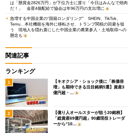
は「懸賞金2826万円」が下位力士に渡り「今日はみんなで焼肉
だ！」 金星4個配給で協会は年96万円の支出増に
急増する中国企業の“国籍ロンダリング” SHEIN、TikTok、
Temu…本社機能を海外に移転させ、トランプ関税の回避を狙
う 現地人を隠れ蓑にした中国企業の農業参入・土地取得への
懸念も
関連記事
ランキング
【キオクシア・ショック後に「株価倍
1
増」も期待できる注目銘柄5選】資産3
億円超・…
【億り人オールスターが狙う20銘柄】
2
「総資産69億円超」90歳現役トレーダ
ーから“10…