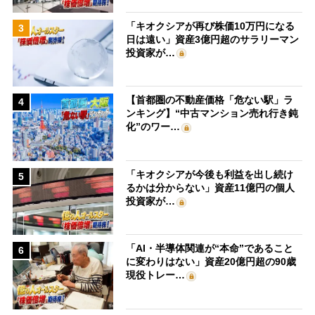
「キオクシアが再び株価10万円になる
3
日は遠い」資産3億円超のサラリーマン
投資家が…
【首都圏の不動産価格「危ない駅」ラ
4
ンキング】“中古マンション売れ行き鈍
化”のワー…
「キオクシアが今後も利益を出し続け
5
るかは分からない」資産11億円の個人
投資家が…
「AI・半導体関連が“本命”であること
6
に変わりはない」資産20億円超の90歳
現役トレー…