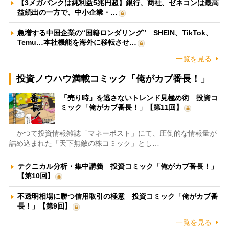
【3メガバンクは純利益5兆円超】銀行、商社、ゼネコンは最高
益続出の一方で、中小企業・…
急増する中国企業の“国籍ロンダリング” SHEIN、TikTok、
Temu…本社機能を海外に移転させ…
一覧を見る
投資ノウハウ満載コミック「俺がカブ番長！」
「売り時」を逃さないトレンド見極め術 投資コ
ミック「俺がカブ番長！」【第11回】
かつて投資情報雑誌「マネーポスト」にて、圧倒的な情報量が
詰め込まれた「天下無敵の株コミック」とし…
テクニカル分析・集中講義 投資コミック「俺がカブ番長！」
【第10回】
不透明相場に勝つ信用取引の極意 投資コミック「俺がカブ番
長！」【第9回】
一覧を見る