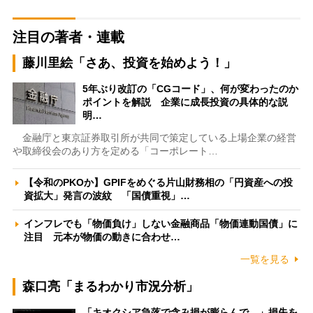
注目の著者・連載
藤川里絵「さあ、投資を始めよう！」
5年ぶり改訂の「CGコード」、何が変わったのか
ポイントを解説 企業に成長投資の具体的な説
明…
金融庁と東京証券取引所が共同で策定している上場企業の経営
や取締役会のあり方を定める「コーポレート…
【令和のPKOか】GPIFをめぐる片山財務相の「円資産への投
資拡大」発言の波紋 「国債重視」…
インフレでも「物価負け」しない金融商品「物価連動国債」に
注目 元本が物価の動きに合わせ…
一覧を見る
森口亮「まるわかり市況分析」
「キオクシア急落で含み損が膨らんで…」損失を