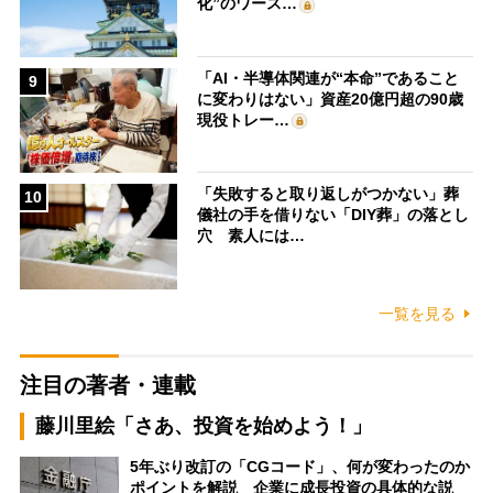
化”のワース…
「AI・半導体関連が“本命”であること
9
に変わりはない」資産20億円超の90歳
現役トレー…
「失敗すると取り返しがつかない」葬
10
儀社の手を借りない「DIY葬」の落とし
穴 素人には…
一覧を見る
注目の著者・連載
藤川里絵「さあ、投資を始めよう！」
5年ぶり改訂の「CGコード」、何が変わったのか
ポイントを解説 企業に成長投資の具体的な説