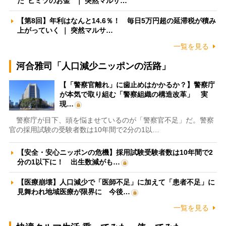
た”ヒミツのお金” ｜ 突然マルサ…
【第8回】年利はなんと14.6％！ 毎日5万円超の延滞税が積み
上がっていく ｜ 突然マルサ…
一覧を見る
河合雅司「人口減少ニッポンの活路」
【「警察官離れ」に歯止めはかかるか？】警察庁
が本気で取り組む「警察組織の構造改革」 実
現…
警察庁が目下、頭を悩ませているのが「警察官不足」だ。警察
官の採用試験の受験者数は10年間で2分の1以…
【安全・安心ニッポンの危機】採用試験受験者数は10年間で2
分の1以下に！ 出生数減がも…
【医療崩壊】人口減少で「医師不足」に加えて「患者不足」に
見舞われ地域医療が限界に 今後…
一覧を見る