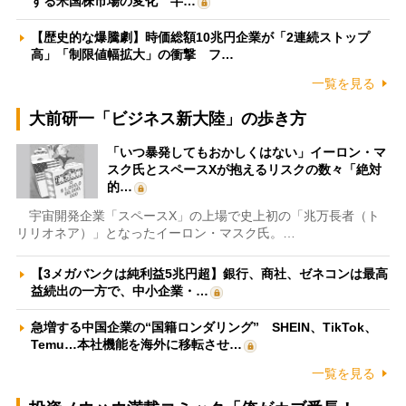
する米国株市場の変化 半…
【歴史的な爆騰劇】時価総額10兆円企業が「2連続ストップ
高」「制限値幅拡大」の衝撃 フ…
一覧を見る
大前研一「ビジネス新大陸」の歩き方
「いつ暴発してもおかしくはない」イーロン・マ
スク氏とスペースXが抱えるリスクの数々「絶対
的…
宇宙開発企業「スペースX」の上場で史上初の「兆万長者（ト
リリオネア）」となったイーロン・マスク氏。…
【3メガバンクは純利益5兆円超】銀行、商社、ゼネコンは最高
益続出の一方で、中小企業・…
急増する中国企業の“国籍ロンダリング” SHEIN、TikTok、
Temu…本社機能を海外に移転させ…
一覧を見る