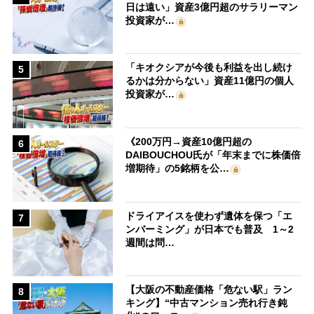
日は遠い」資産3億円超のサラリーマン
投資家が…
「キオクシアが今後も利益を出し続け
5
るかは分からない」資産11億円の個人
投資家が…
《200万円→資産10億円超の
6
DAIBOUCHOU氏が「年末までに株価倍
増期待」の5銘柄を公…
ドライアイスを使わず遺体を保つ「エ
7
ンバーミング」が日本でも普及 1～2
週間は問…
【大阪の不動産価格「危ない駅」ラン
8
キング】“中古マンション売れ行き鈍