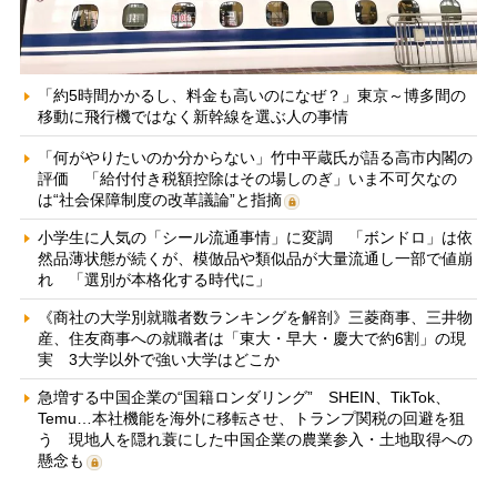
「約5時間かかるし、料金も高いのになぜ？」東京～博多間の
移動に飛行機ではなく新幹線を選ぶ人の事情
「何がやりたいのか分からない」竹中平蔵氏が語る高市内閣の
評価 「給付付き税額控除はその場しのぎ」いま不可欠なの
は“社会保障制度の改革議論”と指摘
小学生に人気の「シール流通事情」に変調 「ボンドロ」は依
然品薄状態が続くが、模倣品や類似品が大量流通し一部で値崩
れ 「選別が本格化する時代に」
《商社の大学別就職者数ランキングを解剖》三菱商事、三井物
産、住友商事への就職者は「東大・早大・慶大で約6割」の現
実 3大学以外で強い大学はどこか
急増する中国企業の“国籍ロンダリング” SHEIN、TikTok、
Temu…本社機能を海外に移転させ、トランプ関税の回避を狙
う 現地人を隠れ蓑にした中国企業の農業参入・土地取得への
懸念も