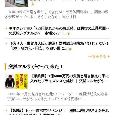
今年の株式市場を牽引してきたAI・半導体関連株に、調整の動
きが広がっている。そうしたなか、再び注目…
キオクシアHD「7万円割れからの急反発」は再びの上昇局面へ
の反転シグナルか？ 市場のムー…
《億り人・古賀真人氏が厳選》野村総合研究所だけじゃない！
「DX・省力化・円安」を追い風に…
一覧を見る
突然マルサがやって来た！
【最終回】1億6000万円の負債と引き換えに手に
入れたプライスレスな経験 ｜ 突然マルサがや…
2009年12月に発行された元FXトレーダー・磯貝清明氏の著書
『突然マルサがやって来た！～FXで10億円稼い…
【第9回】もう一度FXでリベンジ！ 種銭は差し押さえを免れ