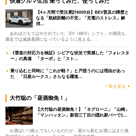
快適クルマ生活 乗ってみた、使ってみた
【4ヶ月間で受注累計6000台】BEV普及の障壁と
なる「航続距離の不安」「充電のストレス」解
消…
あれほどもてはやされていた「EV（BEV）シフト」の潮流も、
最近では減速基調になっているように見える。…
《雪道の対応力を検証》シビアな状況で実感した「フォレスタ
ー」の真価 「ターボ」と「スト…
乗り込むと同時に「これが軽？」と戸惑うのには理由があっ
た 「日産ルークス」さらなる躍進…
一覧を見る
大竹聡の「昼酒御免！」
【大竹聡の昼酒御免！】「ネグローニ」「山崎」
「マンハッタン」新宿三丁目の隠れ家バーで1…
お酒はいつ飲んでもいいものだが、昼から飲むお酒にはまた格