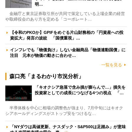
明…
金融庁と東京証券取引所が共同で策定している上場企業の経営
や取締役会のあり方を定める「コーポレート…
【令和のPKOか】GPIFをめぐる片山財務相の「円資産への投
資拡大」発言の波紋 「国債重視」…
インフレでも「物価負け」しない金融商品「物価連動国債」に
注目 元本が物価の動きに合わせ…
一覧を見る
森口亮「まるわかり市況分析」
「キオクシア急落で含み損が膨らんで…」損失を
投資家としての成長につなげる4つの視点 「…
半導体株を中心に相場の調整色が強まり、7月中旬にはキオク
シアホールディングスがストップ安をつけるな…
「NYダウは高値更新、ナスダック・S&P500は足踏み」が意味