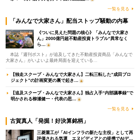
一覧を見る
「みんなで大家さん」配当ストップ騒動の内幕
《ついに見えた問題の核心》「みんなで大家さ
ん」2000億円超不動産投資トラブル“異常なく
ら…
本誌『週刊ポスト』が追及してきた不動産投資商品「みんなで
大家さん」がいよいよ最終局面を迎えている…
【独走スクープ・みんなで大家さん】二転三転した“成田プロ
ジェクト”の計画変更の裏で起き…
【追及スクープ・みんなで大家さん】独占入手“内部議事録”で
明かされる柳瀬健一・代表の思…
一覧を見る
古賀真人「発掘！好決算銘柄」
三菱重工が「AIインフラの新たな主役」として再
評価される気運 エヌビディアとの提携でAIデ…