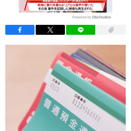
Powered by 
GliaStudios
Mute