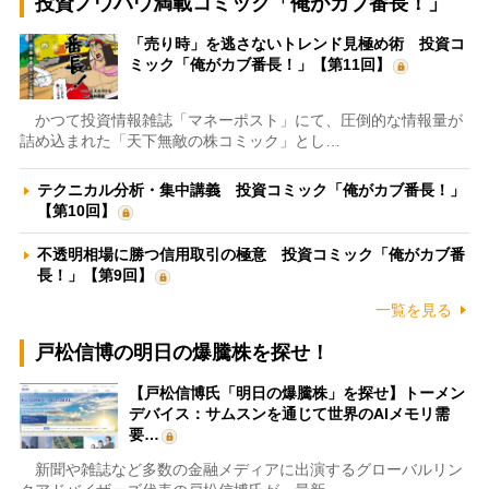
投資ノウハウ満載コミック「俺がカブ番長！」
「売り時」を逃さないトレンド見極め術 投資コ
ミック「俺がカブ番長！」【第11回】
かつて投資情報雑誌「マネーポスト」にて、圧倒的な情報量が
詰め込まれた「天下無敵の株コミック」とし…
テクニカル分析・集中講義 投資コミック「俺がカブ番長！」
【第10回】
不透明相場に勝つ信用取引の極意 投資コミック「俺がカブ番
長！」【第9回】
一覧を見る
戸松信博の明日の爆騰株を探せ！
【戸松信博氏「明日の爆騰株」を探せ】トーメン
デバイス：サムスンを通じて世界のAIメモリ需
要…
新聞や雑誌など多数の金融メディアに出演するグローバルリン