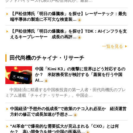
クアドバイザーズ代表の戸松信博氏が、最新…
【戸松信博氏「明日の爆騰株」を探せ】レーザーテック：最先
端半導体の製造に不可欠な検査装…
【戸松信博氏「明日の爆騰株」を探せ】TDK：AIインフラを支
えるキープレーヤー 成長の再評…
一覧を見る
田代尚機のチャイナ・リサーチ
中国「Kimi K3」の衝撃に世界はどう対応するの
か？ 米財務長官が検討する「蒸留を行う中国
AI…
中国経済に精通する中国株投資の第一人者・田代尚機氏のプレ
ミアム連載「チャイナ・リサーチ」。中国企…
中国経済“予想外の低成長”で政策のテコ入れ必至か 経済運営
方針の修正で成長加速が予想さ…
“AI革命”で爆発的な需要拡大が見込まれる「CXO」とは何
か？ 高い競争力を持つ中国の医薬品…