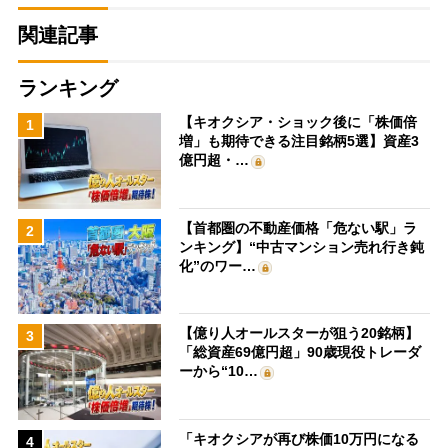
関連記事
ランキング
【キオクシア・ショック後に「株価倍
1
増」も期待できる注目銘柄5選】資産3
億円超・…
【首都圏の不動産価格「危ない駅」ラ
2
ンキング】“中古マンション売れ行き鈍
化”のワー…
【億り人オールスターが狙う20銘柄】
3
「総資産69億円超」90歳現役トレーダ
ーから“10…
「キオクシアが再び株価10万円になる
4