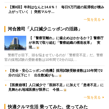
【第8回】年利はなんと14.6％！ 毎日5万円超の延滞税が積み
上がっていく ｜ 突然マルサ…
一覧を見る
河合雅司「人口減少ニッポンの活路」
【「警察官離れ」に歯止めはかかるか？】警察庁
が本気で取り組む「警察組織の構造改革」 実
現…
警察庁が目下、頭を悩ませているのが「警察官不足」だ。警察
官の採用試験の受験者数は10年間で2分の1以…
【安全・安心ニッポンの危機】採用試験受験者数は10年間で2
分の1以下に！ 出生数減がも…
【医療崩壊】人口減少で「医師不足」に加えて「患者不足」に
見舞われ地域医療が限界に 今後…
一覧を見る
快適クルマ生活 乗ってみた、使ってみた