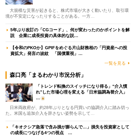
大規模な災害が起きると、株式市場が大きく動いたり、取引環
境が不安定になったりすることがある。一方…
5年ぶり改訂の「CGコード」、何が変わったのかポイントを解
説 企業に成長投資の具体的な説…
【令和のPKOか】GPIFをめぐる片山財務相の「円資産への投
資拡大」発言の波紋 「国債重視」…
一覧を見る
森口亮「まるわかり市況分析」
「トレンド転換のスイッチになり得る」“介入慣
れ”した市場心理を変える「日米協調為替介入」
…
日米両政府が、約28年ぶりとなる円買いの協調介入に踏み切っ
た。米国も追加介入を辞さない姿勢を示して…
「キオクシア急落で含み損が膨らんで…」損失を投資家として
の成長につなげる4つの視点 …