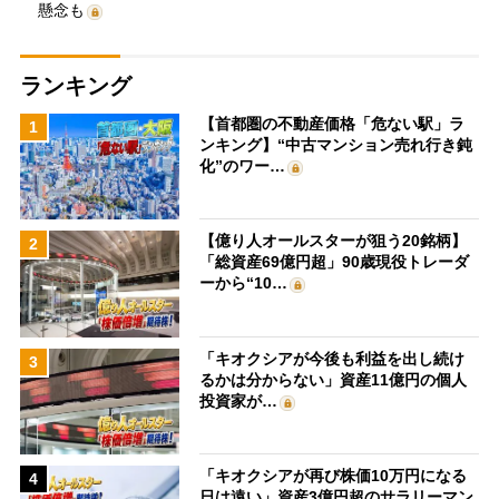
懸念も
ランキング
【首都圏の不動産価格「危ない駅」ラ
1
ンキング】“中古マンション売れ行き鈍
化”のワー…
【億り人オールスターが狙う20銘柄】
2
「総資産69億円超」90歳現役トレーダ
ーから“10…
「キオクシアが今後も利益を出し続け
3
るかは分からない」資産11億円の個人
投資家が…
「キオクシアが再び株価10万円になる
4
日は遠い」資産3億円超のサラリーマン