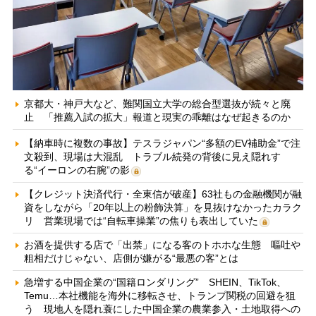
京都大・神戸大など、難関国立大学の総合型選抜が続々と廃
止 「推薦入試の拡大」報道と現実の乖離はなぜ起きるのか
【納車時に複数の事故】テスラジャパン“多額のEV補助金”で注
文殺到、現場は大混乱 トラブル続発の背後に見え隠れす
る“イーロンの右腕”の影
【クレジット決済代行・全東信が破産】63社もの金融機関が融
資をしながら「20年以上の粉飾決算」を見抜けなかったカラク
リ 営業現場では“自転車操業”の焦りも表出していた
お酒を提供する店で「出禁」になる客のトホホな生態 嘔吐や
粗相だけじゃない、店側が嫌がる“最悪の客”とは
急増する中国企業の“国籍ロンダリング” SHEIN、TikTok、
Temu…本社機能を海外に移転させ、トランプ関税の回避を狙
う 現地人を隠れ蓑にした中国企業の農業参入・土地取得への