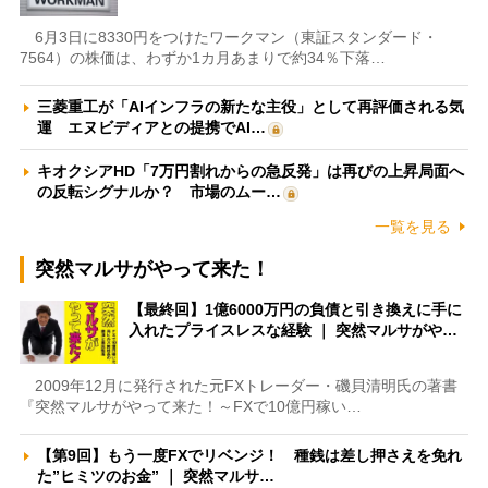
6月3日に8330円をつけたワークマン（東証スタンダード・
7564）の株価は、わずか1カ月あまりで約34％下落…
三菱重工が「AIインフラの新たな主役」として再評価される気
運 エヌビディアとの提携でAI…
キオクシアHD「7万円割れからの急反発」は再びの上昇局面へ
の反転シグナルか？ 市場のムー…
一覧を見る
突然マルサがやって来た！
【最終回】1億6000万円の負債と引き換えに手に
入れたプライスレスな経験 ｜ 突然マルサがや…
2009年12月に発行された元FXトレーダー・磯貝清明氏の著書
『突然マルサがやって来た！～FXで10億円稼い…
【第9回】もう一度FXでリベンジ！ 種銭は差し押さえを免れ
た”ヒミツのお金” ｜ 突然マルサ…