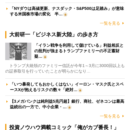
「NYダウは高値更新、ナスダック・S&P500は足踏み」が意味
する米国株市場の変化 半…
一覧を見る
大前研一「ビジネス新大陸」の歩き方
「イラン戦争を利用して儲けている」利益相反と
の批判が強まるトランプファミリーの不正蓄財
疑…
トランプ大統領のファミリー信託が今年1～3月に3000回以上も
の証券取引を行っていたことが明らかになり…
「いつ暴発してもおかしくはない」イーロン・マスク氏とスペ
ースXが抱えるリスクの数々「絶対…
【3メガバンクは純利益5兆円超】銀行、商社、ゼネコンは最高
益続出の一方で、中小企業・…
一覧を見る
投資ノウハウ満載コミック「俺がカブ番長！」