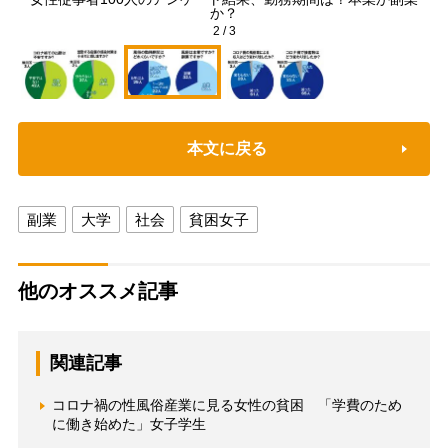
か？
2
/
3
本文に戻る
副業
大学
社会
貧困女子
他のオススメ記事
関連記事
コロナ禍の性風俗産業に見る女性の貧困 「学費のため
に働き始めた」女子学生