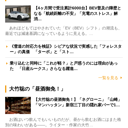
【4ヶ月間で受注累計6000台】BEV普及の障壁と
なる「航続距離の不安」「充電のストレス」解
消…
あれほどもてはやされていた「EV（BEV）シフト」の潮流も、
最近では減速基調になっているように見える。…
《雪道の対応力を検証》シビアな状況で実感した「フォレスタ
ー」の真価 「ターボ」と「スト…
乗り込むと同時に「これが軽？」と戸惑うのには理由があっ
た 「日産ルークス」さらなる躍進…
一覧を見る
大竹聡の「昼酒御免！」
【大竹聡の昼酒御免！】「ネグローニ」「山崎」
「マンハッタン」新宿三丁目の隠れ家バーで1…
お酒はいつ飲んでもいいものだが、昼から飲むお酒にはまた格
別の味わいがある――。ライター・作家の大竹…