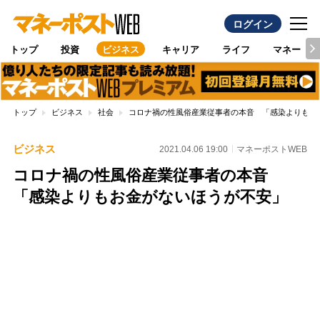
ログイン
トップ
投資
ビジネス
キャリア
ライフ
マネー
トップ
ビジネス
社会
コロナ禍の性風俗産業従事者の本音 「感染よりもお
ビジネス
2021.04.06 19:00
マネーポストWEB
コロナ禍の性風俗産業従事者の本音
「感染よりもお金がないほうが不安」
Loaded
:
100.00%
/
Unmute