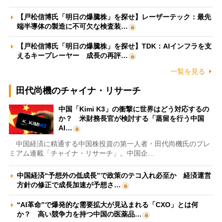
【戸松信博氏「明日の爆騰株」を探せ】レーザーテック：最先
端半導体の製造に不可欠な検査装…
【戸松信博氏「明日の爆騰株」を探せ】TDK：AIインフラを支
えるキープレーヤー 成長の再評…
一覧を見る
田代尚機のチャイナ・リサーチ
中国「Kimi K3」の衝撃に世界はどう対応するの
か？ 米財務長官が検討する「蒸留を行う中国
AI…
中国経済に精通する中国株投資の第一人者・田代尚機氏のプレ
ミアム連載「チャイナ・リサーチ」。中国企…
中国経済“予想外の低成長”で政策のテコ入れ必至か 経済運営
方針の修正で成長加速が予想さ…
“AI革命”で爆発的な需要拡大が見込まれる「CXO」とは何
か？ 高い競争力を持つ中国の医薬品…