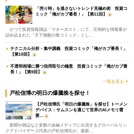
「売り時」を逃さないトレンド見極め術 投資コ
ミック「俺がカブ番長！」【第11回】
かつて投資情報雑誌「マネーポスト」にて、圧倒的な情報量が
詰め込まれた「天下無敵の株コミック」とし…
テクニカル分析・集中講義 投資コミック「俺がカブ番長！」
【第10回】
不透明相場に勝つ信用取引の極意 投資コミック「俺がカブ番
長！」【第9回】
一覧を見る
戸松信博の明日の爆騰株を探せ！
【戸松信博氏「明日の爆騰株」を探せ】トーメン
デバイス：サムスンを通じて世界のAIメモリ需
要…
新聞や雑誌など多数の金融メディアに出演するグローバルリン
クアドバイザーズ代表の戸松信博氏が、最新…