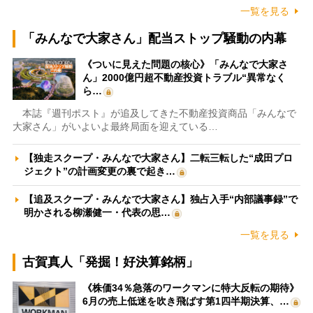
一覧を見る
「みんなで大家さん」配当ストップ騒動の内幕
《ついに見えた問題の核心》「みんなで大家さ
ん」2000億円超不動産投資トラブル“異常なく
ら…
本誌『週刊ポスト』が追及してきた不動産投資商品「みんなで
大家さん」がいよいよ最終局面を迎えている…
【独走スクープ・みんなで大家さん】二転三転した“成田プロ
ジェクト”の計画変更の裏で起き…
【追及スクープ・みんなで大家さん】独占入手“内部議事録”で
明かされる柳瀬健一・代表の思…
一覧を見る
古賀真人「発掘！好決算銘柄」
《株価34％急落のワークマンに特大反転の期待》
6月の売上低迷を吹き飛ばす第1四半期決算、…