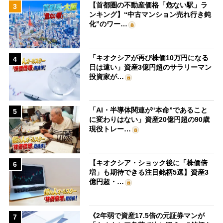
【首都圏の不動産価格「危ない駅」ラ
3
ンキング】“中古マンション売れ行き鈍
化”のワー…
「キオクシアが再び株価10万円になる
4
日は遠い」資産3億円超のサラリーマン
投資家が…
「AI・半導体関連が“本命”であること
5
に変わりはない」資産20億円超の90歳
現役トレー…
【キオクシア・ショック後に「株価倍
6
増」も期待できる注目銘柄5選】資産3
億円超・…
《2年弱で資産17.5倍の元証券マンが
7