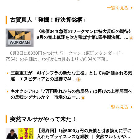
一覧を見る
古賀真人「発掘！好決算銘柄」
《株価34％急落のワークマンに特大反転の期待》
6月の売上低迷を吹き飛ばす第1四半期決算、…
6月3日に8330円をつけたワークマン（東証スタンダード・
7564）の株価は、わずか1カ月あまりで約34％下落…
三菱重工が「AIインフラの新たな主役」として再評価される気
運 エヌビディアとの提携でAI…
キオクシアHD「7万円割れからの急反発」は再びの上昇局面へ
の反転シグナルか？ 市場のムー…
一覧を見る
突然マルサがやって来た！
【最終回】1億6000万円の負債と引き換えに手に
入れたプライスレスな経験 ｜ 突然マルサがや…