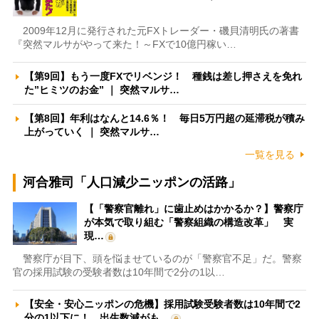
2009年12月に発行された元FXトレーダー・磯貝清明氏の著書
『突然マルサがやって来た！～FXで10億円稼い…
【第9回】もう一度FXでリベンジ！ 種銭は差し押さえを免れ
た”ヒミツのお金” ｜ 突然マルサ…
【第8回】年利はなんと14.6％！ 毎日5万円超の延滞税が積み
上がっていく ｜ 突然マルサ…
一覧を見る
河合雅司「人口減少ニッポンの活路」
【「警察官離れ」に歯止めはかかるか？】警察庁
が本気で取り組む「警察組織の構造改革」 実
現…
警察庁が目下、頭を悩ませているのが「警察官不足」だ。警察
官の採用試験の受験者数は10年間で2分の1以…
【安全・安心ニッポンの危機】採用試験受験者数は10年間で2
分の1以下に！ 出生数減がも…