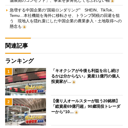
舗展開のコンセプト」、事業を多角化してもぶれない軸
急増する中国企業の“国籍ロンダリング” SHEIN、TikTok、
Temu…本社機能を海外に移転させ、トランプ関税の回避を狙
う 現地人を隠れ蓑にした中国企業の農業参入・土地取得への
懸念も
関連記事
ランキング
「キオクシアが今後も利益を出し続け
1
るかは分からない」資産11億円の個人
投資家が…
【億り人オールスターが狙う20銘柄】
2
「総資産69億円超」90歳現役トレーダ
ーから“10…