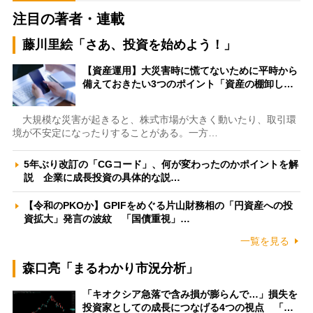
注目の著者・連載
藤川里絵「さあ、投資を始めよう！」
【資産運用】大災害時に慌てないために平時から
備えておきたい3つのポイント「資産の棚卸し…
大規模な災害が起きると、株式市場が大きく動いたり、取引環
境が不安定になったりすることがある。一方…
5年ぶり改訂の「CGコード」、何が変わったのかポイントを解
説 企業に成長投資の具体的な説…
【令和のPKOか】GPIFをめぐる片山財務相の「円資産への投
資拡大」発言の波紋 「国債重視」…
一覧を見る
森口亮「まるわかり市況分析」
「キオクシア急落で含み損が膨らんで…」損失を
投資家としての成長につなげる4つの視点 「…