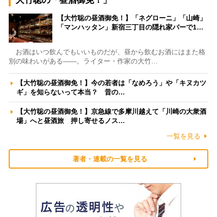
【大竹聡の昼酒御免！】「ネグローニ」「山崎」
「マンハッタン」新宿三丁目の隠れ家バーで1…
お酒はいつ飲んでもいいものだが、昼から飲むお酒にはまた格
別の味わいがある――。ライター・作家の大竹…
【大竹聡の昼酒御免！】今の若者は「なめろう」や「キヌカツ
ギ」を知らないって本当？ 昔の…
【大竹聡の昼酒御免！】京急線で多摩川越えて「川崎の大衆酒
場」へと昼酒旅 押し寄せるノス…
一覧を見る
著者・連載の一覧を見る