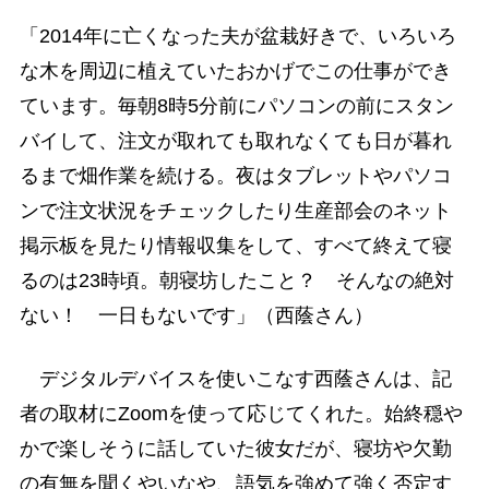
「2014年に亡くなった夫が盆栽好きで、いろいろ
な木を周辺に植えていたおかげでこの仕事ができ
ています。毎朝8時5分前にパソコンの前にスタン
バイして、注文が取れても取れなくても日が暮れ
るまで畑作業を続ける。夜はタブレットやパソコ
ンで注文状況をチェックしたり生産部会のネット
掲示板を見たり情報収集をして、すべて終えて寝
るのは23時頃。朝寝坊したこと？ そんなの絶対
ない！ 一日もないです」（西蔭さん）
デジタルデバイスを使いこなす西蔭さんは、記
者の取材にZoomを使って応じてくれた。始終穏や
かで楽しそうに話していた彼女だが、寝坊や欠勤
の有無を聞くやいなや、語気を強めて強く否定す