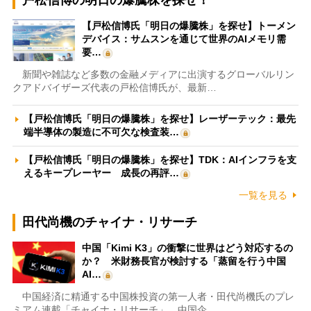
【戸松信博氏「明日の爆騰株」を探せ】トーメン
デバイス：サムスンを通じて世界のAIメモリ需
要…
新聞や雑誌など多数の金融メディアに出演するグローバルリン
クアドバイザーズ代表の戸松信博氏が、最新…
【戸松信博氏「明日の爆騰株」を探せ】レーザーテック：最先
端半導体の製造に不可欠な検査装…
【戸松信博氏「明日の爆騰株」を探せ】TDK：AIインフラを支
えるキープレーヤー 成長の再評…
一覧を見る
田代尚機のチャイナ・リサーチ
中国「Kimi K3」の衝撃に世界はどう対応するの
か？ 米財務長官が検討する「蒸留を行う中国
AI…
中国経済に精通する中国株投資の第一人者・田代尚機氏のプレ
ミアム連載「チャイナ・リサーチ」。中国企…