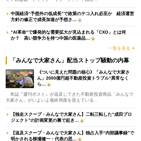
中国経済“予想外の低成長”で政策のテコ入れ必至か 経済運営
方針の修正で成長加速が予想さ…
“AI革命”で爆発的な需要拡大が見込まれる「CXO」とは何
か？ 高い競争力を持つ中国の医薬品…
一覧を見る
「みんなで大家さん」配当ストップ騒動の内幕
《ついに見えた問題の核心》「みんなで大家さ
ん」2000億円超不動産投資トラブル“異常なく
ら…
本誌『週刊ポスト』が追及してきた不動産投資商品「みんなで
大家さん」がいよいよ最終局面を迎えている…
【独走スクープ・みんなで大家さん】二転三転した“成田プロ
ジェクト”の計画変更の裏で起き…
【追及スクープ・みんなで大家さん】独占入手“内部議事録”で
明かされる柳瀬健一・代表の思…