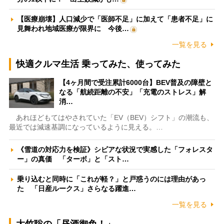
【医療崩壊】人口減少で「医師不足」に加えて「患者不足」に
見舞われ地域医療が限界に 今後…
一覧を見る
快適クルマ生活 乗ってみた、使ってみた
【4ヶ月間で受注累計6000台】BEV普及の障壁と
なる「航続距離の不安」「充電のストレス」解
消…
あれほどもてはやされていた「EV（BEV）シフト」の潮流も、
最近では減速基調になっているように見える。…
《雪道の対応力を検証》シビアな状況で実感した「フォレスタ
ー」の真価 「ターボ」と「スト…
乗り込むと同時に「これが軽？」と戸惑うのには理由があっ
た 「日産ルークス」さらなる躍進…
一覧を見る
大竹聡の「昼酒御免！」