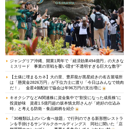
ジャングリア沖縄、開業1周年で「経済効果494億円」の大きな
ミスリード 事業の苦戦を覆い隠す“不透明すぎる巨大な数字”
【土俵に埋まるカネ】大の里、豊昇龍が黒星続きの名古屋場所
は「懸賞金2826万円」が下位力士に渡り「今日はみんなで焼肉
だ！」 金星4個配給で協会は年96万円の支出増に
キオクシアなどAI関連株に資金集中で“割安になった成長株”に
投資妙味 資産1.5億円超の坂本慎太郎さんが「絶好の仕込み
時」と考える防衛・食品銘柄を紹介
「30種類以上のパン食べ放題」で行列のできる新形態レストラ
ンを手掛けるサンマルクホールディングス 同社に聞いた「店