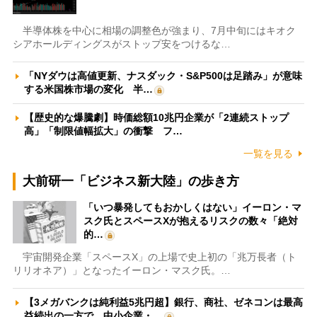
半導体株を中心に相場の調整色が強まり、7月中旬にはキオク
シアホールディングスがストップ安をつけるな…
「NYダウは高値更新、ナスダック・S&P500は足踏み」が意味
する米国株市場の変化 半…
【歴史的な爆騰劇】時価総額10兆円企業が「2連続ストップ
高」「制限値幅拡大」の衝撃 フ…
一覧を見る
大前研一「ビジネス新大陸」の歩き方
「いつ暴発してもおかしくはない」イーロン・マ
スク氏とスペースXが抱えるリスクの数々「絶対
的…
宇宙開発企業「スペースX」の上場で史上初の「兆万長者（ト
リリオネア）」となったイーロン・マスク氏。…
【3メガバンクは純利益5兆円超】銀行、商社、ゼネコンは最高
益続出の一方で、中小企業・…