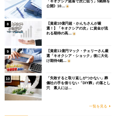
「キオクシア急落で次に狙う」5銘柄を
公開》10…
【資産10億円超・かんちさんが厳
8
選！】「キオクシアの次」に資金が流
れる期待の高…
【資産11億円マック・チェリーさん厳
9
選「キオクシア・ショック」後に大化
け期待4銘…
「失敗すると取り返しがつかない」葬
10
儀社の手を借りない「DIY葬」の落とし
穴 素人には…
一覧を見る