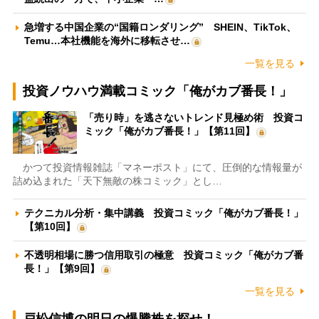
急増する中国企業の“国籍ロンダリング” SHEIN、TikTok、
Temu…本社機能を海外に移転させ…
一覧を見る
投資ノウハウ満載コミック「俺がカブ番長！」
「売り時」を逃さないトレンド見極め術 投資コ
ミック「俺がカブ番長！」【第11回】
かつて投資情報雑誌「マネーポスト」にて、圧倒的な情報量が
詰め込まれた「天下無敵の株コミック」とし…
テクニカル分析・集中講義 投資コミック「俺がカブ番長！」
【第10回】
不透明相場に勝つ信用取引の極意 投資コミック「俺がカブ番
長！」【第9回】
一覧を見る
戸松信博の明日の爆騰株を探せ！