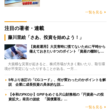
一覧を見る
注目の著者・連載
藤川里絵「さあ、投資を始めよう！」
【資産運用】大災害時に慌てないために平時から
備えておきたい3つのポイント「資産の棚卸し…
大規模な災害が起きると、株式市場が大きく動いたり、取引環
境が不安定になったりすることがある。一方…
5年ぶり改訂の「CGコード」、何が変わったのかポイントを解
説 企業に成長投資の具体的な説…
【令和のPKOか】GPIFをめぐる片山財務相の「円資産への投
資拡大」発言の波紋 「国債重視」…
一覧を見る