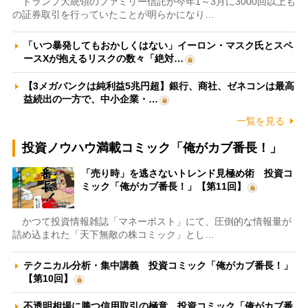
トランプ大統領のファミリー信託が今年1～3月に3000回以上も
の証券取引を行っていたことが明らかになり…
「いつ暴発してもおかしくはない」イーロン・マスク氏とスペ
ースXが抱えるリスクの数々「絶対…
【3メガバンクは純利益5兆円超】銀行、商社、ゼネコンは最高
益続出の一方で、中小企業・…
一覧を見る
投資ノウハウ満載コミック「俺がカブ番長！」
「売り時」を逃さないトレンド見極め術 投資コ
ミック「俺がカブ番長！」【第11回】
かつて投資情報雑誌「マネーポスト」にて、圧倒的な情報量が
詰め込まれた「天下無敵の株コミック」とし…
テクニカル分析・集中講義 投資コミック「俺がカブ番長！」
【第10回】
不透明相場に勝つ信用取引の極意 投資コミック「俺がカブ番