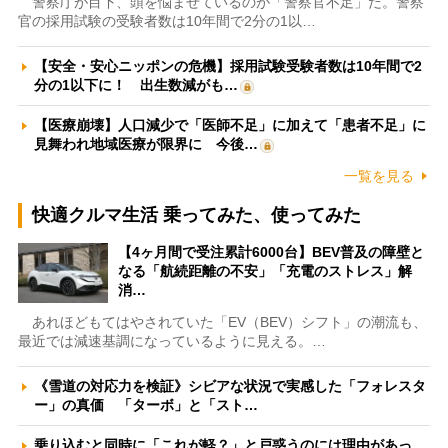
警察庁が目下、頭を悩ませているのが「警察官不足」だ。警察
官の採用試験の受験者数は10年間で2分の1以…
【安全・安心ニッポンの危機】採用試験受験者数は10年間で2
分の1以下に！ 出生数減がも…
【医療崩壊】人口減少で「医師不足」に加えて「患者不足」に
見舞われ地域医療が限界に 今後…
一覧を見る
快適クルマ生活 乗ってみた、使ってみた
【4ヶ月間で受注累計6000台】BEV普及の障壁と
なる「航続距離の不安」「充電のストレス」解
消…
あれほどもてはやされていた「EV（BEV）シフト」の潮流も、
最近では減速基調になっているように見える。…
《雪道の対応力を検証》シビアな状況で実感した「フォレスタ
ー」の真価 「ターボ」と「スト…
乗り込むと同時に「これが軽？」と戸惑うのには理由があっ