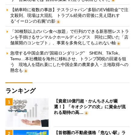
【納車時に複数の事故】テスラジャパン“多額のEV補助金”で注
文殺到、現場は大混乱 トラブル続発の背後に見え隠れす
る“イーロンの右腕”の影
「30種類以上のパン食べ放題」で行列のできる新形態レストラ
ンを手掛けるサンマルクホールディングス 同社に聞いた「店
舗展開のコンセプト」、事業を多角化してもぶれない軸
急増する中国企業の“国籍ロンダリング” SHEIN、TikTok、
Temu…本社機能を海外に移転させ、トランプ関税の回避を狙
う 現地人を隠れ蓑にした中国企業の農業参入・土地取得への
懸念も
ランキング
【資産10億円超・かんちさんが厳
1
選！】「キオクシアの次」に資金が流
れる期待の高…
【首都圏の不動産価格「危ない駅」ラ
2