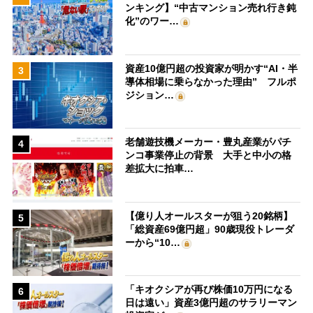
ンキング】“中古マンション売れ行き鈍
化”のワー…
資産10億円超の投資家が明かす“AI・半
3
導体相場に乗らなかった理由” フルポ
ジション…
老舗遊技機メーカー・豊丸産業がパチ
4
ンコ事業停止の背景 大手と中小の格
差拡大に拍車…
【億り人オールスターが狙う20銘柄】
5
「総資産69億円超」90歳現役トレーダ
ーから“10…
「キオクシアが再び株価10万円になる
6
日は遠い」資産3億円超のサラリーマン