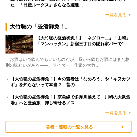
た 「日産ルークス」さらなる躍進…
一覧を見る
大竹聡の「昼酒御免！」
【大竹聡の昼酒御免！】「ネグローニ」「山崎」
「マンハッタン」新宿三丁目の隠れ家バーで1…
お酒はいつ飲んでもいいものだが、昼から飲むお酒にはまた格
別の味わいがある――。ライター・作家の大竹…
【大竹聡の昼酒御免！】今の若者は「なめろう」や「キヌカツ
ギ」を知らないって本当？ 昔の…
【大竹聡の昼酒御免！】京急線で多摩川越えて「川崎の大衆酒
場」へと昼酒旅 押し寄せるノス…
一覧を見る
著者・連載の一覧を見る