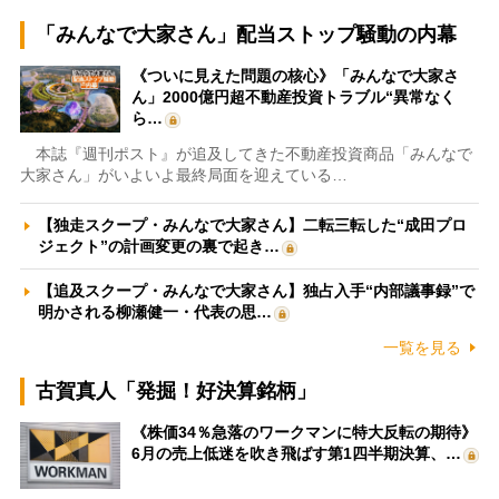
「みんなで大家さん」配当ストップ騒動の内幕
《ついに見えた問題の核心》「みんなで大家さ
ん」2000億円超不動産投資トラブル“異常なく
ら…
本誌『週刊ポスト』が追及してきた不動産投資商品「みんなで
大家さん」がいよいよ最終局面を迎えている…
【独走スクープ・みんなで大家さん】二転三転した“成田プロ
ジェクト”の計画変更の裏で起き…
【追及スクープ・みんなで大家さん】独占入手“内部議事録”で
明かされる柳瀬健一・代表の思…
一覧を見る
古賀真人「発掘！好決算銘柄」
《株価34％急落のワークマンに特大反転の期待》
6月の売上低迷を吹き飛ばす第1四半期決算、…