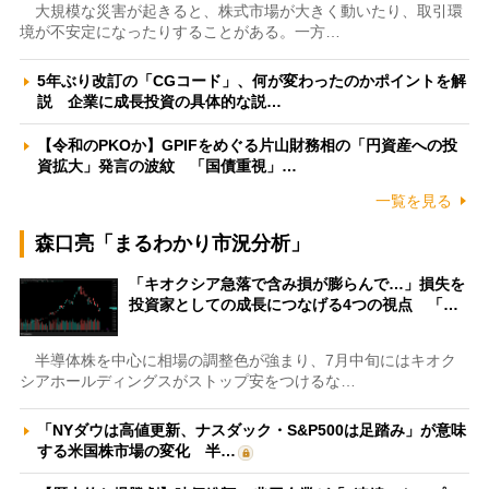
大規模な災害が起きると、株式市場が大きく動いたり、取引環
境が不安定になったりすることがある。一方…
5年ぶり改訂の「CGコード」、何が変わったのかポイントを解
説 企業に成長投資の具体的な説…
【令和のPKOか】GPIFをめぐる片山財務相の「円資産への投
資拡大」発言の波紋 「国債重視」…
一覧を見る
森口亮「まるわかり市況分析」
「キオクシア急落で含み損が膨らんで…」損失を
投資家としての成長につなげる4つの視点 「…
半導体株を中心に相場の調整色が強まり、7月中旬にはキオク
シアホールディングスがストップ安をつけるな…
「NYダウは高値更新、ナスダック・S&P500は足踏み」が意味
する米国株市場の変化 半…