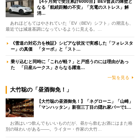
【4ヶ月間で受注累計6000台】BEV普及の障壁と
なる「航続距離の不安」「充電のストレス」解
消…
あれほどもてはやされていた「EV（BEV）シフト」の潮流も、
最近では減速基調になっているように見える。…
《雪道の対応力を検証》シビアな状況で実感した「フォレスタ
ー」の真価 「ターボ」と「スト…
乗り込むと同時に「これが軽？」と戸惑うのには理由があっ
た 「日産ルークス」さらなる躍進…
一覧を見る
大竹聡の「昼酒御免！」
【大竹聡の昼酒御免！】「ネグローニ」「山崎」
「マンハッタン」新宿三丁目の隠れ家バーで1…
お酒はいつ飲んでもいいものだが、昼から飲むお酒にはまた格
別の味わいがある――。ライター・作家の大竹…