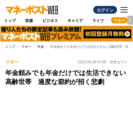
ログイン
トップ
投資
ビジネス
キャリア
ライフ
マネー
トップ
マネー
年金
年金頼みでも年金だけでは生活できない高齢世帯 過度
マネー
2021.04.29 07:00
女性セブン
年金頼みでも年金だけでは生活できない
高齢世帯 過度な節約が招く悲劇
Loaded
:
100.00%
/
Unmute