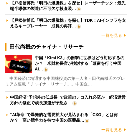
【戸松信博氏「明日の爆騰株」を探せ】レーザーテック：最先
端半導体の製造に不可欠な検査装…
【戸松信博氏「明日の爆騰株」を探せ】TDK：AIインフラを支
えるキープレーヤー 成長の再評…
一覧を見る
田代尚機のチャイナ・リサーチ
中国「Kimi K3」の衝撃に世界はどう対応するの
か？ 米財務長官が検討する「蒸留を行う中国
AI…
中国経済に精通する中国株投資の第一人者・田代尚機氏のプレ
ミアム連載「チャイナ・リサーチ」。中国企…
中国経済“予想外の低成長”で政策のテコ入れ必至か 経済運営
方針の修正で成長加速が予想さ…
“AI革命”で爆発的な需要拡大が見込まれる「CXO」とは何
か？ 高い競争力を持つ中国の医薬品…
一覧を見る