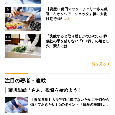
【資産11億円マック・チェリーさん厳
9
選「キオクシア・ショック」後に大化
け期待4銘…
「失敗すると取り返しがつかない」葬
10
儀社の手を借りない「DIY葬」の落とし
穴 素人には…
一覧を見る
注目の著者・連載
藤川里絵「さあ、投資を始めよう！」
【資産運用】大災害時に慌てないために平時から
備えておきたい3つのポイント「資産の棚卸し…