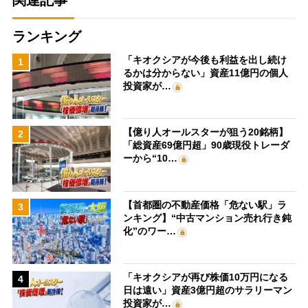
ランキング
「キオクシアが今後も利益を出し続け
1
るかは分からない」資産11億円の個人
投資家が…
【億り人オールスターが狙う20銘柄】
2
「総資産69億円超」90歳現役トレーダ
ーから“10…
【首都圏の不動産価格「危ない駅」ラ
3
ンキング】“中古マンション売れ行き鈍
化”のワー…
「キオクシアが再び株価10万円になる
4
日は遠い」資産3億円超のサラリーマン
投資家が…