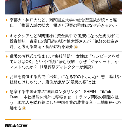
京都大・神戸大など、難関国立大学の総合型選抜が続々と廃
止 「推薦入試の拡大」報道と現実の乖離はなぜ起きるのか
キオクシアなどAI関連株に資金集中で“割安になった成長株”に
投資妙味 資産1.5億円超の坂本慎太郎さんが「絶好の仕込み
時」と考える防衛・食品銘柄を紹介
猛暑のお葬式で悩ましい“喪服問題” 女性は「ワンピースを着
ていけばOK」という俗説に潜む誤解、なぜ「ジャケット」が
マストなのか？《1級葬祭ディレクターが解説》
お酒を提供する店で「出禁」になる客のトホホな生態 嘔吐や
粗相だけじゃない、店側が嫌がる“最悪の客”とは
急増する中国企業の“国籍ロンダリング” SHEIN、TikTok、
Temu…本社機能を海外に移転させ、トランプ関税の回避を狙
う 現地人を隠れ蓑にした中国企業の農業参入・土地取得への
懸念も
関連記事