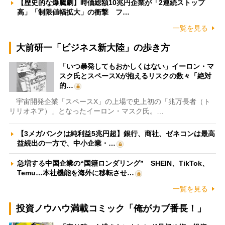
【歴史的な爆騰劇】時価総額10兆円企業が「2連続ストップ
高」「制限値幅拡大」の衝撃 フ…
一覧を見る
大前研一「ビジネス新大陸」の歩き方
「いつ暴発してもおかしくはない」イーロン・マ
スク氏とスペースXが抱えるリスクの数々「絶対
的…
宇宙開発企業「スペースX」の上場で史上初の「兆万長者（ト
リリオネア）」となったイーロン・マスク氏。…
【3メガバンクは純利益5兆円超】銀行、商社、ゼネコンは最高
益続出の一方で、中小企業・…
急増する中国企業の“国籍ロンダリング” SHEIN、TikTok、
Temu…本社機能を海外に移転させ…
一覧を見る
投資ノウハウ満載コミック「俺がカブ番長！」