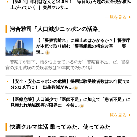
【第8回】年利はなんと14.6％！ 毎日5万円超の延滞税が積み
上がっていく ｜ 突然マルサ…
一覧を見る
河合雅司「人口減少ニッポンの活路」
【「警察官離れ」に歯止めはかかるか？】警察庁
が本気で取り組む「警察組織の構造改革」 実
現…
警察庁が目下、頭を悩ませているのが「警察官不足」だ。警察
官の採用試験の受験者数は10年間で2分の1以…
【安全・安心ニッポンの危機】採用試験受験者数は10年間で2
分の1以下に！ 出生数減がも…
【医療崩壊】人口減少で「医師不足」に加えて「患者不足」に
見舞われ地域医療が限界に 今後…
一覧を見る
快適クルマ生活 乗ってみた、使ってみた