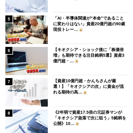
「AI・半導体関連が“本命”であること
5
に変わりはない」資産20億円超の90歳
現役トレー…
【キオクシア・ショック後に「株価倍
6
増」も期待できる注目銘柄5選】資産3
億円超・…
【資産10億円超・かんちさんが厳
7
選！】「キオクシアの次」に資金が流
れる期待の高…
《2年弱で資産17.5倍の元証券マンが
8
「キオクシア急落で次に狙う」5銘柄を
公開》10…