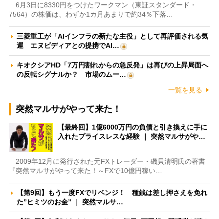
6月3日に8330円をつけたワークマン（東証スタンダード・
7564）の株価は、わずか1カ月あまりで約34％下落…
三菱重工が「AIインフラの新たな主役」として再評価される気
運 エヌビディアとの提携でAI…
キオクシアHD「7万円割れからの急反発」は再びの上昇局面へ
の反転シグナルか？ 市場のムー…
一覧を見る
突然マルサがやって来た！
【最終回】1億6000万円の負債と引き換えに手に
入れたプライスレスな経験 ｜ 突然マルサがや…
2009年12月に発行された元FXトレーダー・磯貝清明氏の著書
『突然マルサがやって来た！～FXで10億円稼い…
【第9回】もう一度FXでリベンジ！ 種銭は差し押さえを免れ
た”ヒミツのお金” ｜ 突然マルサ…