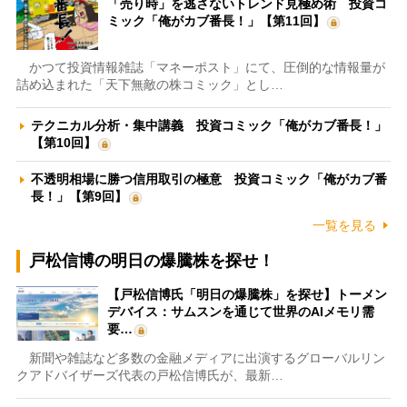
「売り時」を逃さないトレンド見極め術 投資コ
ミック「俺がカブ番長！」【第11回】
かつて投資情報雑誌「マネーポスト」にて、圧倒的な情報量が
詰め込まれた「天下無敵の株コミック」とし…
テクニカル分析・集中講義 投資コミック「俺がカブ番長！」
【第10回】
不透明相場に勝つ信用取引の極意 投資コミック「俺がカブ番
長！」【第9回】
一覧を見る
戸松信博の明日の爆騰株を探せ！
【戸松信博氏「明日の爆騰株」を探せ】トーメン
デバイス：サムスンを通じて世界のAIメモリ需
要…
新聞や雑誌など多数の金融メディアに出演するグローバルリン
クアドバイザーズ代表の戸松信博氏が、最新…