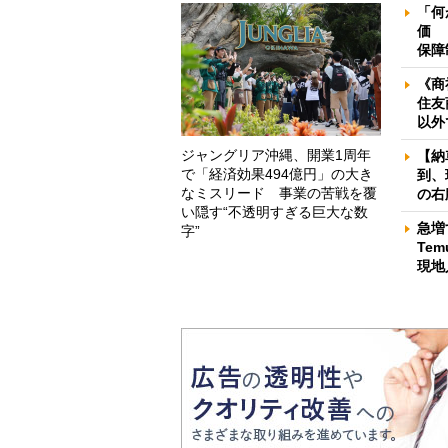
「何
価 
保障
《商
住友
以外
ジャングリア沖縄、開業1周年
【納
で「経済効果494億円」の大き
到、
なミスリード 事業の苦戦を覆
の右
い隠す“不透明すぎる巨大な数
急増
字”
Te
現地