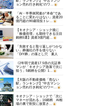
駅」ランキング】“中古マンシ
ョン売れ行き鈍化”のワ…
「AI・半導体関連が“本命”であ
ることに変わりはない」資産20
億円超の90歳現役トレ…
【キオクシア・ショック後に
「株価倍増」も期待できる注目
銘柄5選】資産3億円超…
「失敗すると取り返しがつかな
い」葬儀社の手を借りない
「DIY葬」の落とし穴 素人
に…
《2年弱で資産17.5倍の元証券
マンが「キオクシア急落で次に
狙う」5銘柄を公開》1…
【大阪の不動産価格「危ない
駅」ランキング】“中古マンシ
ョン売れ行き鈍化”のワー…
キオクシア・ショックで「次に
マネーが流れる」16銘柄 AI相
場の裏で割安に放置さ…