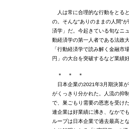
人は常に合理的な行動をとると
の。そんな“ありのままの人間”
済学」だ。今起きている旬なニ
動経済学の第一人者である法政
「行動経済学で読み解く金融市場
円」の大台を突破するなど業績
＊ ＊ ＊
日本企業の2021年3月期決算
がくっきり分かれた。人流の抑
で、巣ごもり需要の恩恵を受け
連企業は好業績に沸き、なかで
ループは日本企業で過去最高とな