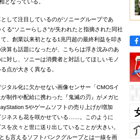
相となっている。
として注目しているのがソニーグループであ
くる“ソニーらしさ”が失われたと指摘された同社
て、創業以来初となる1兆円超の最終利益を叩き
の決算も話題になったが、こちらは浮き沈みのあ
のに対し、ソニーは消費者と対話してほしいモノ
いる点が大きく異なる。
ジタル化に欠かせない画像センサー「CMOSイ
社が制作や配給に携わった『鬼滅の刃』がメガヒ
yStation 5やゲームソフトの売り上げが増加
ビジネスも花を咲かせている……。このように
ビスを次々と世に送り出していることが大きい。
”とも言えるソフトバンクグループとは一線を画