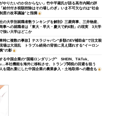
がやりたいのか分からない」竹中平蔵氏が語る高市内閣の評
「給付付き税額控除はその場しのぎ」いま不可欠なのは“社会
制度の改革議論”と指摘
社の大学別就職者数ランキングを解剖》三菱商事、三井物産、
商事への就職者は「東大・早大・慶大で約6割」の現実 3大学
で強い大学はどこか
車時に複数の事故】テスラジャパン“多額のEV補助金”で注文殺
現場は大混乱 トラブル続発の背後に見え隠れする“イーロン
腕”の影
する中国企業の“国籍ロンダリング” SHEIN、TikTok、
mu…本社機能を海外に移転させ、トランプ関税の回避を狙う
人を隠れ蓑にした中国企業の農業参入・土地取得への懸念も