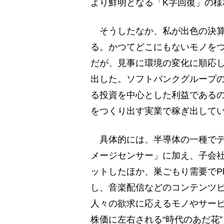
より鮮明となる「K字回復」の様
そうしたなか、私が出色の決算
る。かつてどこにもないモノをつ
だが、見事に環境の変化に順応し
出した。ソフトバンクグループ
る投資を中心とした利益である
をつくり出す実業で稼ぎ出して
具体的には、半導体の一種でデ
メージセンサー」に加え、子会
ットしたほか、巣ごもり需要でPla
し、音楽配信などのコンテンツ
人々の欲求に応えるモノやサー
株価に左右される“時代のあだ花