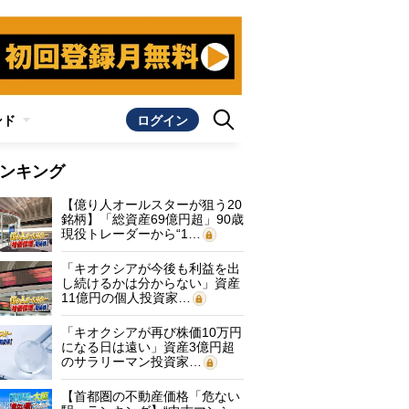
ンド
ログイン
ンキング
【億り人オールスターが狙う20
銘柄】「総資産69億円超」90歳
現役トレーダーから“1…
「キオクシアが今後も利益を出
し続けるかは分からない」資産
11億円の個人投資家…
「キオクシアが再び株価10万円
になる日は遠い」資産3億円超
のサラリーマン投資家…
【首都圏の不動産価格「危ない