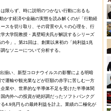
は限らず、時に説明のつかない行動に出るも
が動かす経済や金融の実態を読み解くのが「行動経
ュースを切り取り、その背景や人々の心理を、行
大学大学院教授・真壁昭夫氏が解説するシリーズ
の今」。第21回は、創業以来初の「純利益1兆
好調なソニーについて分析する。
が出揃い、新型コロナウイルスの影響による明暗
制で運輸や観光業などが巨額の赤字に苦しむ一方
た企業や、世界的な半導体不足を受けた半導体関
も国内外への投資が絶好調だったソフトバンクグ
る4.9兆円もの最終利益を計上。業績の二極化が