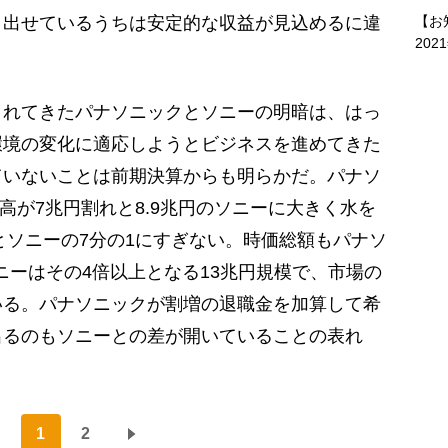
【お
り出せているうちは安定的な収益が見込めるに違
202
れてきたパナソニックとソニーの明暗は、はっ
環境の変化に適応しようとビジネスを進めてきた
ていないことは前期決算からも明らかだ。パナソ
上高が7兆円割れと8.9兆円のソニーに大きく水を
円とソニーの7分の1にすぎない。時価総額もパナソ
ニーはその4倍以上となる13兆円規模で、市場の
いる。パナソニックが割増の退職金を加算して希
出るのもソニーとの差が開いていることの表れ
1
2