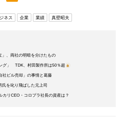
ジネス
企業
業績
真壁昭夫
立」、両社の明暗を分けたもの
ング」 TDK、村田製作所は50％超
自社ビル売却」の事情と葛藤
男氏を叱り飛ばした元上司
ルカリCEO・コロプラ社長の資産は？