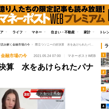
ア
ライフ
マネー
住まい・不動産
家計
トレ
で読み解く金融市場の今
際立つソニーの好決算 水をあけられたパナソニックとの明暗
ラ
1
く金融市場の今
2021.05.24 07:00
マネーポストWEB
決算 水をあけられたパナ
2
3
もっと見る
arrow_forward_ios
4