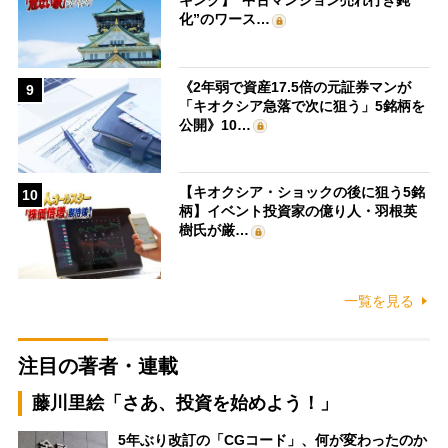
キング】“中古マンション売れ行き鈍
化”のワース…
《2年弱で資産17.5倍の元証券マンが
9
「キオクシア急落で次に狙う」5銘柄を
公開》10…
【キオクシア・ショックの後に狙う5銘
10
柄】イベント投資家の億り人・羽根英
樹氏が厳…
一覧を見る
注目の著者・連載
藤川里絵「さあ、投資を始めよう！」
5年ぶり改訂の「CGコード」、何が変わったのか