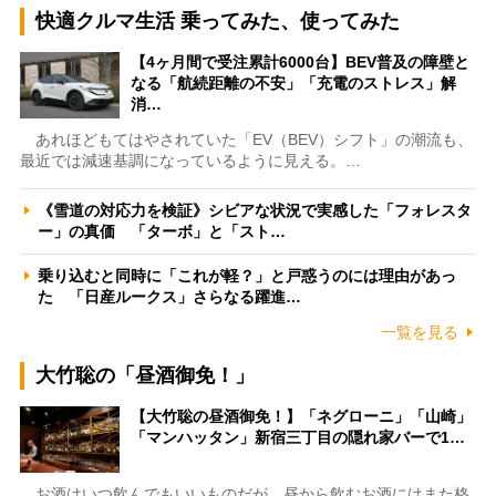
快適クルマ生活 乗ってみた、使ってみた
【4ヶ月間で受注累計6000台】BEV普及の障壁と
なる「航続距離の不安」「充電のストレス」解
消…
あれほどもてはやされていた「EV（BEV）シフト」の潮流も、
最近では減速基調になっているように見える。…
《雪道の対応力を検証》シビアな状況で実感した「フォレスタ
ー」の真価 「ターボ」と「スト…
乗り込むと同時に「これが軽？」と戸惑うのには理由があっ
た 「日産ルークス」さらなる躍進…
一覧を見る
大竹聡の「昼酒御免！」
【大竹聡の昼酒御免！】「ネグローニ」「山崎」
「マンハッタン」新宿三丁目の隠れ家バーで1…
お酒はいつ飲んでもいいものだが、昼から飲むお酒にはまた格