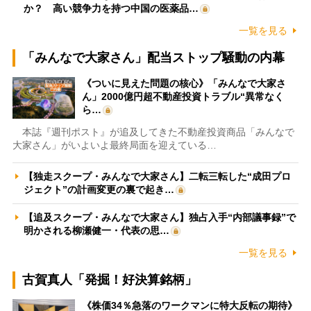
か？ 高い競争力を持つ中国の医薬品…
一覧を見る
「みんなで大家さん」配当ストップ騒動の内幕
《ついに見えた問題の核心》「みんなで大家さ
ん」2000億円超不動産投資トラブル“異常なく
ら…
本誌『週刊ポスト』が追及してきた不動産投資商品「みんなで
大家さん」がいよいよ最終局面を迎えている…
【独走スクープ・みんなで大家さん】二転三転した“成田プロ
ジェクト”の計画変更の裏で起き…
【追及スクープ・みんなで大家さん】独占入手“内部議事録”で
明かされる柳瀬健一・代表の思…
一覧を見る
古賀真人「発掘！好決算銘柄」
《株価34％急落のワークマンに特大反転の期待》