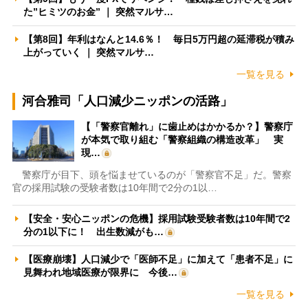
た”ヒミツのお金” ｜ 突然マルサ…
【第8回】年利はなんと14.6％！ 毎日5万円超の延滞税が積み
上がっていく ｜ 突然マルサ…
一覧を見る
河合雅司「人口減少ニッポンの活路」
【「警察官離れ」に歯止めはかかるか？】警察庁
が本気で取り組む「警察組織の構造改革」 実
現…
警察庁が目下、頭を悩ませているのが「警察官不足」だ。警察
官の採用試験の受験者数は10年間で2分の1以…
【安全・安心ニッポンの危機】採用試験受験者数は10年間で2
分の1以下に！ 出生数減がも…
【医療崩壊】人口減少で「医師不足」に加えて「患者不足」に
見舞われ地域医療が限界に 今後…
一覧を見る