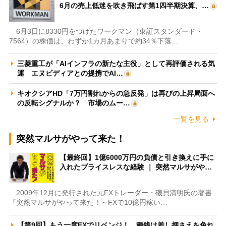
6月の売上低迷を吹き飛ばす第1四半期決算、…
6月3日に8330円をつけたワークマン（東証スタンダード・
7564）の株価は、わずか1カ月あまりで約34％下落…
三菱重工が「AIインフラの新たな主役」として再評価される気
運 エヌビディアとの提携でAI…
キオクシアHD「7万円割れからの急反発」は再びの上昇局面へ
の反転シグナルか？ 市場のムー…
一覧を見る
突然マルサがやって来た！
【最終回】1億6000万円の負債と引き換えに手に
入れたプライスレスな経験 ｜ 突然マルサがや…
2009年12月に発行された元FXトレーダー・磯貝清明氏の著書
『突然マルサがやって来た！～FXで10億円稼い…
【第9回】もう一度FXでリベンジ！ 種銭は差し押さえを免れ