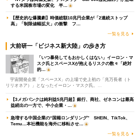
する米国株市場の変化 半…
【歴史的な爆騰劇】時価総額10兆円企業が「2連続ストップ
高」「制限値幅拡大」の衝撃 フ…
一覧を見る
大前研一「ビジネス新大陸」の歩き方
「いつ暴発してもおかしくはない」イーロン・マ
スク氏とスペースXが抱えるリスクの数々「絶対
的…
宇宙開発企業「スペースX」の上場で史上初の「兆万長者（ト
リリオネア）」となったイーロン・マスク氏。…
【3メガバンクは純利益5兆円超】銀行、商社、ゼネコンは最高
益続出の一方で、中小企業・…
急増する中国企業の“国籍ロンダリング” SHEIN、TikTok、
Temu…本社機能を海外に移転させ…
一覧を見る