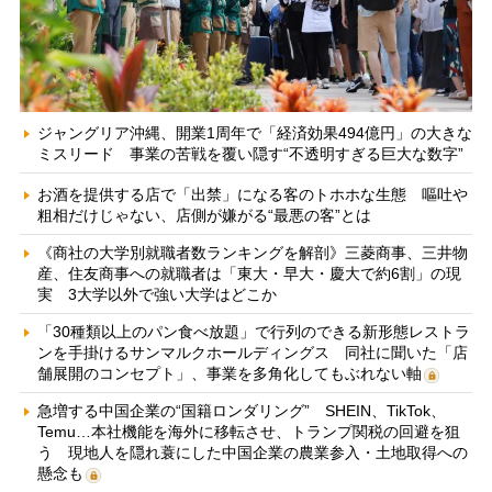
ジャングリア沖縄、開業1周年で「経済効果494億円」の大きな
ミスリード 事業の苦戦を覆い隠す“不透明すぎる巨大な数字”
お酒を提供する店で「出禁」になる客のトホホな生態 嘔吐や
粗相だけじゃない、店側が嫌がる“最悪の客”とは
《商社の大学別就職者数ランキングを解剖》三菱商事、三井物
産、住友商事への就職者は「東大・早大・慶大で約6割」の現
実 3大学以外で強い大学はどこか
「30種類以上のパン食べ放題」で行列のできる新形態レストラ
ンを手掛けるサンマルクホールディングス 同社に聞いた「店
舗展開のコンセプト」、事業を多角化してもぶれない軸
急増する中国企業の“国籍ロンダリング” SHEIN、TikTok、
Temu…本社機能を海外に移転させ、トランプ関税の回避を狙
う 現地人を隠れ蓑にした中国企業の農業参入・土地取得への
懸念も