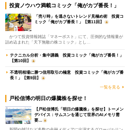
投資ノウハウ満載コミック「俺がカブ番長！」
「売り時」を逃さないトレンド見極め術 投資コ
ミック「俺がカブ番長！」【第11回】
かつて投資情報雑誌「マネーポスト」にて、圧倒的な情報量が
詰め込まれた「天下無敵の株コミック」とし…
テクニカル分析・集中講義 投資コミック「俺がカブ番長！」
【第10回】
不透明相場に勝つ信用取引の極意 投資コミック「俺がカブ番
長！」【第9回】
一覧を見る
戸松信博の明日の爆騰株を探せ！
【戸松信博氏「明日の爆騰株」を探せ】トーメン
デバイス：サムスンを通じて世界のAIメモリ需
要…
新聞や雑誌など多数の金融メディアに出演するグローバルリン