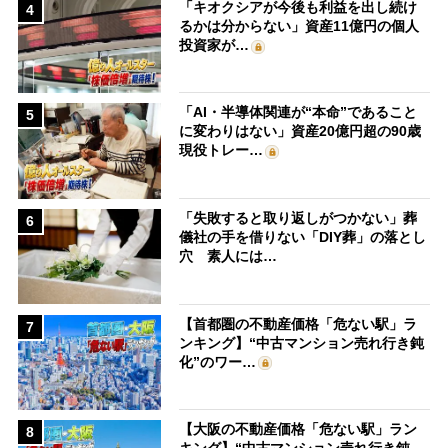
「キオクシアが今後も利益を出し続け
4
るかは分からない」資産11億円の個人
投資家が…
「AI・半導体関連が“本命”であること
5
に変わりはない」資産20億円超の90歳
現役トレー…
「失敗すると取り返しがつかない」葬
6
儀社の手を借りない「DIY葬」の落とし
穴 素人には…
【首都圏の不動産価格「危ない駅」ラ
7
ンキング】“中古マンション売れ行き鈍
化”のワー…
【大阪の不動産価格「危ない駅」ラン
8