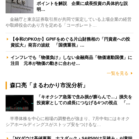
ポイントを解説 企業に成長投資の具体的な説
明…
金融庁と東京証券取引所が共同で策定している上場企業の経営
や取締役会のあり方を定める「コーポレート…
【令和のPKOか】GPIFをめぐる片山財務相の「円資産への投
資拡大」発言の波紋 「国債重視」…
インフレでも「物価負け」しない金融商品「物価連動国債」に
注目 元本が物価の動きに合わせ…
一覧を見る
森口亮「まるわかり市況分析」
「キオクシア急落で含み損が膨らんで…」損失を
投資家としての成長につなげる4つの視点 「…
半導体株を中心に相場の調整色が強まり、7月中旬にはキオク
シアホールディングスがストップ安をつけるな…
「NYダウは高値更新、ナスダック・S&P500は足踏み」が意味