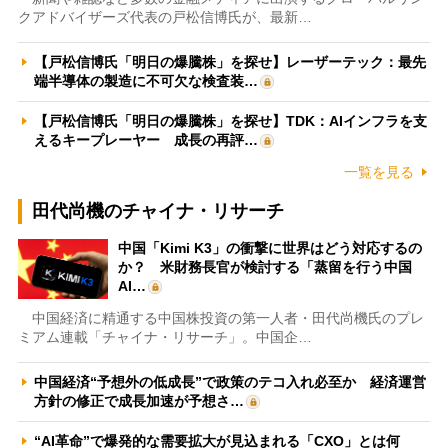
クアドバイザーズ代表の戸松信博氏が、最新…
【戸松信博氏「明日の爆騰株」を探せ】レーザーテック：最先
端半導体の製造に不可欠な検査装…
【戸松信博氏「明日の爆騰株」を探せ】TDK：AIインフラを支
えるキープレーヤー 成長の再評…
一覧を見る
田代尚機のチャイナ・リサーチ
中国「Kimi K3」の衝撃に世界はどう対応するの
か？ 米財務長官が検討する「蒸留を行う中国
AI…
中国経済に精通する中国株投資の第一人者・田代尚機氏のプレ
ミアム連載「チャイナ・リサーチ」。中国企…
中国経済“予想外の低成長”で政策のテコ入れ必至か 経済運営
方針の修正で成長加速が予想さ…
“AI革命”で爆発的な需要拡大が見込まれる「CXO」とは何