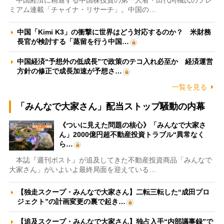
中国経済に精通する中国株投資の第一人者・田代尚機氏のプレ
ミアム連載「チャイナ・リサーチ」。中国の…
中国「Kimi K3」の衝撃に世界はどう対応するのか？ 米財務
長官が検討する「蒸留を行う中国…
中国経済“予想外の低成長”で政策のテコ入れ必至か 経済運営
方針の修正で成長加速が予想さ…
一覧を見る
「みんなで大家さん」配当ストップ騒動の内幕
《ついに見えた問題の核心》「みんなで大家さ
ん」2000億円超不動産投資トラブル“異常なく
ら…
本誌『週刊ポスト』が追及してきた不動産投資商品「みんなで
大家さん」がいよいよ最終局面を迎えている…
【独走スクープ・みんなで大家さん】二転三転した“成田プロ
ジェクト”の計画変更の裏で起き…
【追及スクープ・みんなで大家さん】独占入手“内部議事録”で