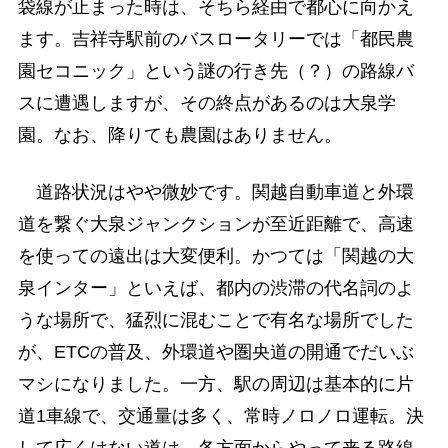
袋線が止まった時は、そちら経由で都心に向かえ
ます。吉祥寺駅前のバスロータリーでは「都民農
園セコニック」という謎の行き先（？）の路線バ
スに遭遇しますが、その終点があるのは大泉学
園。なお、降りても農園はありません。
道路状況はやや微妙です。関越自動車道と外環
道を繋ぐ大泉ジャンクションが至近距離で、高速
を使っての遠出は大変便利。かつては「関越の大
泉インター」といえば、都内の渋滞の代名詞のよ
うな場所で、猛烈に混むことで有名な場所でした
が、ETCの普及、外環道や圏央道の開通でだいぶ
マシになりました。一方、駅の周辺は基本的に片
道1車線で、交通量は多く、常時ノロノロ運転。決
して広くはない道は、各方面からやって来る路線