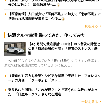
【安全・安心ニッポンの危機】採用試験受験者数は10年間で2
分の1以下に！ 出生数減がも…
【医療崩壊】人口減少で「医師不足」に加えて「患者不足」に
見舞われ地域医療が限界に 今後…
一覧を見る
快適クルマ生活 乗ってみた、使ってみた
【4ヶ月間で受注累計6000台】BEV普及の障壁と
なる「航続距離の不安」「充電のストレス」解
消…
あれほどもてはやされていた「EV（BEV）シフト」の潮流も、
最近では減速基調になっているように見える。…
《雪道の対応力を検証》シビアな状況で実感した「フォレスタ
ー」の真価 「ターボ」と「スト…
乗り込むと同時に「これが軽？」と戸惑うのには理由があっ
た 「日産ルークス」さらなる躍進…
一覧を見る