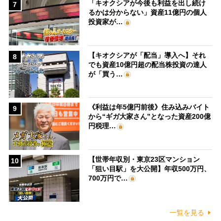
「キオクシアが今後も利益を出し続け
7
るかは分からない」資産11億円の個人
投資家が…
【キオクシアが「配当」導入へ】それ
8
でも資産10億円超の配当株投資の達人
が「買う…
《利益は年5億円前後》住み込みバイト
9
から“ギガ大家さん”となった資産200億
円税理…
【世帯年収別・東京23区マンション
10
「狙い目駅」を大公開】年収500万円、
700万円で…
一覧を見る