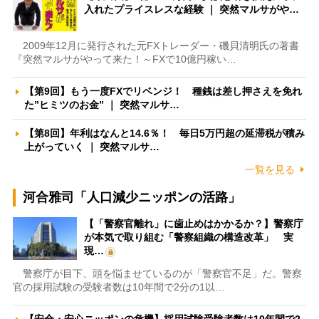
入れたプライスレスな経験 ｜ 突然マルサがや…
2009年12月に発行された元FXトレーダー・磯貝清明氏の著書
『突然マルサがやって来た！～FXで10億円稼い…
【第9回】もう一度FXでリベンジ！ 種銭は差し押さえを免れ
た”ヒミツのお金” ｜ 突然マルサ…
【第8回】年利はなんと14.6％！ 毎日5万円超の延滞税が積み
上がっていく ｜ 突然マルサ…
一覧を見る
河合雅司「人口減少ニッポンの活路」
【「警察官離れ」に歯止めはかかるか？】警察庁
が本気で取り組む「警察組織の構造改革」 実
現…
警察庁が目下、頭を悩ませているのが「警察官不足」だ。警察
官の採用試験の受験者数は10年間で2分の1以…