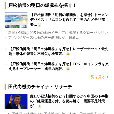
戸松信博の明日の爆騰株を探せ！
【戸松信博氏「明日の爆騰株」を探せ】トーメン
デバイス：サムスンを通じて世界のAIメモリ需
要…
新聞や雑誌など多数の金融メディアに出演するグローバルリン
クアドバイザーズ代表の戸松信博氏が、最新…
【戸松信博氏「明日の爆騰株」を探せ】レーザーテック：最先
端半導体の製造に不可欠な検査装…
【戸松信博氏「明日の爆騰株」を探せ】TDK：AIインフラを支
えるキープレーヤー 成長の再評…
一覧を見る
田代尚機のチャイナ・リサーチ
厳しい経済情勢をどう打開するか？中国の下半期
の「経済運営方針」を読み解く 需要不足対策
が…