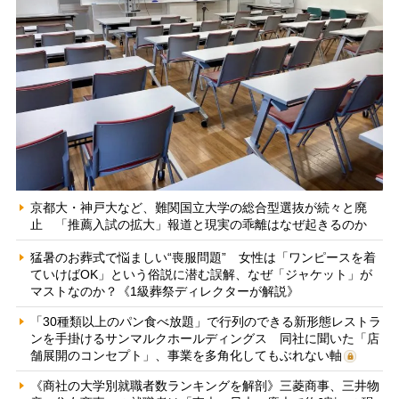
京都大・神戸大など、難関国立大学の総合型選抜が続々と廃
止 「推薦入試の拡大」報道と現実の乖離はなぜ起きるのか
猛暑のお葬式で悩ましい“喪服問題” 女性は「ワンピースを着
ていけばOK」という俗説に潜む誤解、なぜ「ジャケット」が
マストなのか？《1級葬祭ディレクターが解説》
「30種類以上のパン食べ放題」で行列のできる新形態レストラ
ンを手掛けるサンマルクホールディングス 同社に聞いた「店
舗展開のコンセプト」、事業を多角化してもぶれない軸
《商社の大学別就職者数ランキングを解剖》三菱商事、三井物