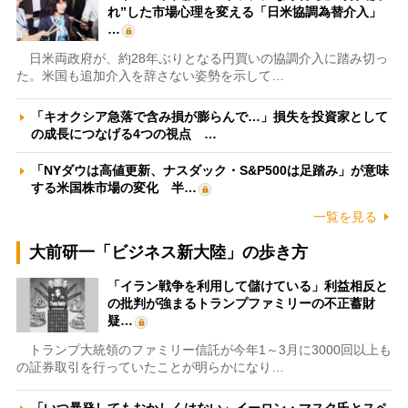
れ”した市場心理を変える「日米協調為替介入」
…
日米両政府が、約28年ぶりとなる円買いの協調介入に踏み切っ
た。米国も追加介入を辞さない姿勢を示して…
「キオクシア急落で含み損が膨らんで…」損失を投資家として
の成長につなげる4つの視点 …
「NYダウは高値更新、ナスダック・S&P500は足踏み」が意味
する米国株市場の変化 半…
一覧を見る
大前研一「ビジネス新大陸」の歩き方
「イラン戦争を利用して儲けている」利益相反と
の批判が強まるトランプファミリーの不正蓄財
疑…
トランプ大統領のファミリー信託が今年1～3月に3000回以上も
の証券取引を行っていたことが明らかになり…