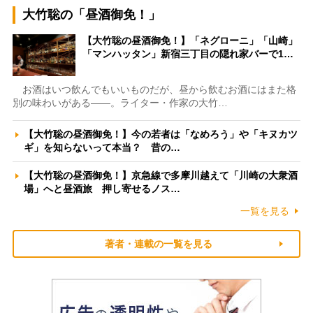
大竹聡の「昼酒御免！」
【大竹聡の昼酒御免！】「ネグローニ」「山崎」
「マンハッタン」新宿三丁目の隠れ家バーで1…
お酒はいつ飲んでもいいものだが、昼から飲むお酒にはまた格
別の味わいがある――。ライター・作家の大竹…
【大竹聡の昼酒御免！】今の若者は「なめろう」や「キヌカツ
ギ」を知らないって本当？ 昔の…
【大竹聡の昼酒御免！】京急線で多摩川越えて「川崎の大衆酒
場」へと昼酒旅 押し寄せるノス…
一覧を見る
著者・連載の一覧を見る