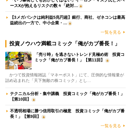
「いつ暴発してもおかしくはない」イーロン・マスク氏とスペ
ースXが抱えるリスクの数々「絶対…
【3メガバンクは純利益5兆円超】銀行、商社、ゼネコンは最高
益続出の一方で、中小企業・…
一覧を見る
投資ノウハウ満載コミック「俺がカブ番長！」
「売り時」を逃さないトレンド見極め術 投資コ
ミック「俺がカブ番長！」【第11回】
かつて投資情報雑誌「マネーポスト」にて、圧倒的な情報量が
詰め込まれた「天下無敵の株コミック」とし…
テクニカル分析・集中講義 投資コミック「俺がカブ番長！」
【第10回】
不透明相場に勝つ信用取引の極意 投資コミック「俺がカブ番
長！」【第9回】
一覧を見る