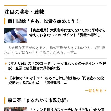
注目の著者・連載
藤川里絵「さあ、投資を始めよう！」
【資産運用】大災害時に慌てないために平時から
備えておきたい3つのポイント「資産の棚卸し…
大規模な災害が起きると、株式市場が大きく動いたり、取引環
境が不安定になったりすることがある。一方…
5年ぶり改訂の「CGコード」、何が変わったのかポイントを解
説 企業に成長投資の具体的な説…
【令和のPKOか】GPIFをめぐる片山財務相の「円資産への投
資拡大」発言の波紋 「国債重視」…
一覧を見る
森口亮「まるわかり市況分析」
「トレンド転換のスイッチになり得る」“介入慣