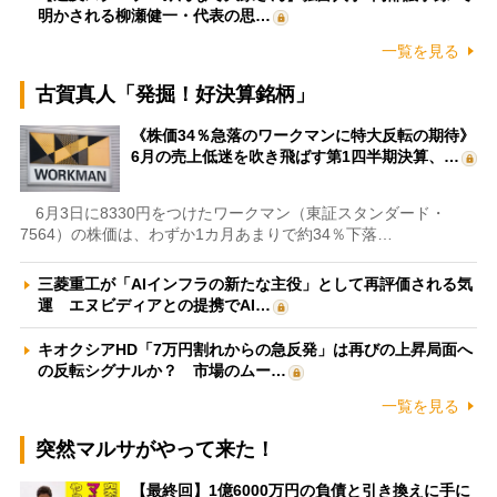
明かされる柳瀬健一・代表の思…
一覧を見る
古賀真人「発掘！好決算銘柄」
《株価34％急落のワークマンに特大反転の期待》
6月の売上低迷を吹き飛ばす第1四半期決算、…
6月3日に8330円をつけたワークマン（東証スタンダード・
7564）の株価は、わずか1カ月あまりで約34％下落…
三菱重工が「AIインフラの新たな主役」として再評価される気
運 エヌビディアとの提携でAI…
キオクシアHD「7万円割れからの急反発」は再びの上昇局面へ
の反転シグナルか？ 市場のムー…
一覧を見る
突然マルサがやって来た！
【最終回】1億6000万円の負債と引き換えに手に