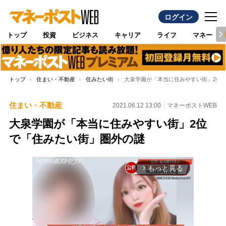
ログイン
トップ
投資
ビジネス
キャリア
ライフ
マネー
トップ
住まい・不動産
住みたい街
大泉学園が「本当に住みやすい街」2位
住まい・不動産
2021.06.12 13:00
マネーポストWEB
大泉学園が「本当に住みやすい街」2位
で「住みたい街」圏外の謎
もっと見る
arrow_forward_ios