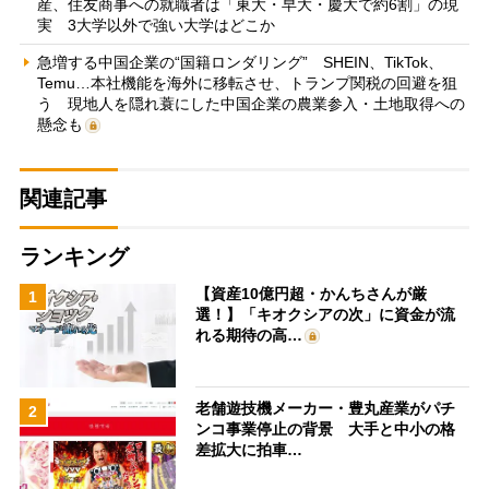
産、住友商事への就職者は「東大・早大・慶大で約6割」の現
実 3大学以外で強い大学はどこか
急増する中国企業の“国籍ロンダリング” SHEIN、TikTok、
Temu…本社機能を海外に移転させ、トランプ関税の回避を狙
う 現地人を隠れ蓑にした中国企業の農業参入・土地取得への
懸念も
関連記事
ランキング
【資産10億円超・かんちさんが厳
1
選！】「キオクシアの次」に資金が流
れる期待の高…
老舗遊技機メーカー・豊丸産業がパチ
2
ンコ事業停止の背景 大手と中小の格
差拡大に拍車…