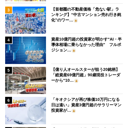
【首都圏の不動産価格「危ない駅」ラ
3
ンキング】“中古マンション売れ行き鈍
化”のワー…
資産10億円超の投資家が明かす“AI・半
4
導体相場に乗らなかった理由” フルポ
ジション…
【億り人オールスターが狙う20銘柄】
5
「総資産69億円超」90歳現役トレーダ
ーから“10…
「キオクシアが再び株価10万円になる
6
日は遠い」資産3億円超のサラリーマン
投資家が…