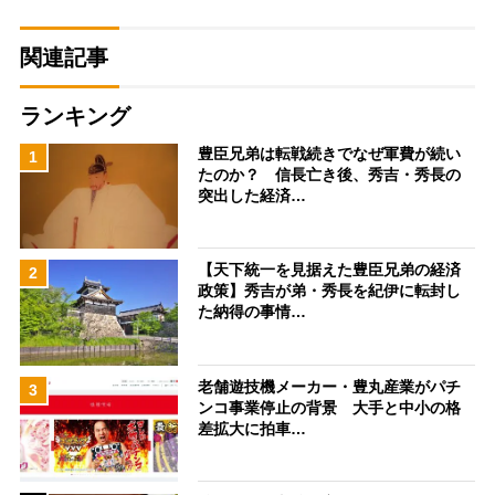
関連記事
ランキング
豊臣兄弟は転戦続きでなぜ軍費が続い
1
たのか？ 信長亡き後、秀吉・秀長の
突出した経済…
【天下統一を見据えた豊臣兄弟の経済
2
政策】秀吉が弟・秀長を紀伊に転封し
た納得の事情…
老舗遊技機メーカー・豊丸産業がパチ
3
ンコ事業停止の背景 大手と中小の格
差拡大に拍車…