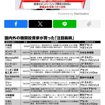
Powered by 
GliaStudios
Mute