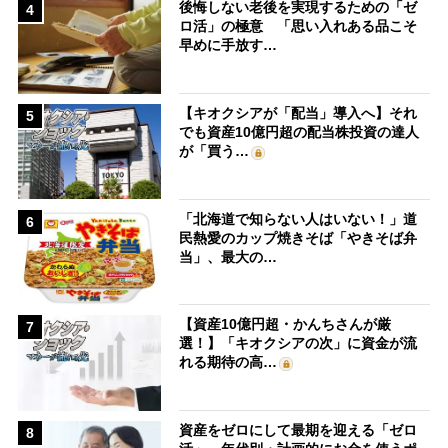
後悔しない老後を実現するための「ゼ
4
ロ活」の極意 「思い入れある品こそ
早めに手放す…
【キオクシアが「配当」導入へ】それ
5
でも資産10億円超の配当株投資の達人
が「買う…
「北海道で知らない人はいない！」道
6
民熱愛のカップ焼きそば「やきそば弁
当」、最大の…
【資産10億円超・かんちさんが厳
7
選！】「キオクシアの次」に資金が流
れる期待の高…
資産をゼロにして最期を迎える「ゼロ
8