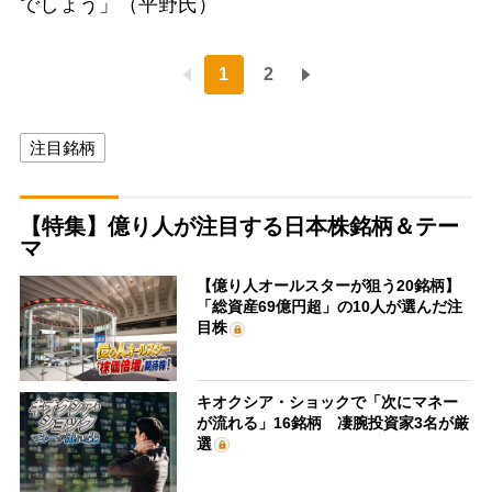
でしょう」（平野氏）
1
2
注目銘柄
【特集】億り人が注目する日本株銘柄＆テー
マ
【億り人オールスターが狙う20銘柄】
「総資産69億円超」の10人が選んだ注
目株
キオクシア・ショックで「次にマネー
が流れる」16銘柄 凄腕投資家3名が厳
選