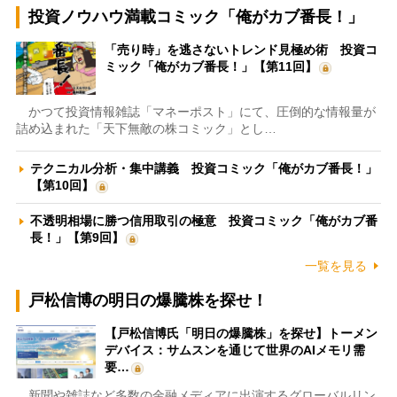
投資ノウハウ満載コミック「俺がカブ番長！」
「売り時」を逃さないトレンド見極め術 投資コ
ミック「俺がカブ番長！」【第11回】
かつて投資情報雑誌「マネーポスト」にて、圧倒的な情報量が
詰め込まれた「天下無敵の株コミック」とし…
テクニカル分析・集中講義 投資コミック「俺がカブ番長！」
【第10回】
不透明相場に勝つ信用取引の極意 投資コミック「俺がカブ番
長！」【第9回】
一覧を見る
戸松信博の明日の爆騰株を探せ！
【戸松信博氏「明日の爆騰株」を探せ】トーメン
デバイス：サムスンを通じて世界のAIメモリ需
要…
新聞や雑誌など多数の金融メディアに出演するグローバルリン