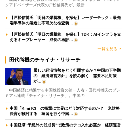
クアドバイザーズ代表の戸松信博氏が、最新…
【戸松信博氏「明日の爆騰株」を探せ】レーザーテック：最先
端半導体の製造に不可欠な検査装…
【戸松信博氏「明日の爆騰株」を探せ】TDK：AIインフラを支
えるキープレーヤー 成長の再評…
一覧を見る
田代尚機のチャイナ・リサーチ
厳しい経済情勢をどう打開するか？中国の下半期
の「経済運営方針」を読み解く 需要不足対策
が…
中国経済に精通する中国株投資の第一人者・田代尚機氏のプレ
ミアム連載「チャイナ・リサーチ」。中国の…
中国「Kimi K3」の衝撃に世界はどう対応するのか？ 米財務
長官が検討する「蒸留を行う中国…
中国経済“予想外の低成長”で政策のテコ入れ必至か 経済運営