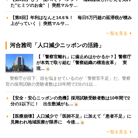
た”ヒミツのお金” ｜ 突然マルサ…
【第8回】年利はなんと14.6％！ 毎日5万円超の延滞税が積み
上がっていく ｜ 突然マルサ…
一覧を見る
河合雅司「人口減少ニッポンの活路」
【「警察官離れ」に歯止めはかかるか？】警察庁
が本気で取り組む「警察組織の構造改革」 実
現…
警察庁が目下、頭を悩ませているのが「警察官不足」だ。警察
官の採用試験の受験者数は10年間で2分の1以…
【安全・安心ニッポンの危機】採用試験受験者数は10年間で2
分の1以下に！ 出生数減がも…
【医療崩壊】人口減少で「医師不足」に加えて「患者不足」に
見舞われ地域医療が限界に 今後…
一覧を見る