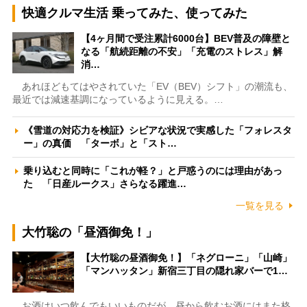
快適クルマ生活 乗ってみた、使ってみた
【4ヶ月間で受注累計6000台】BEV普及の障壁と
なる「航続距離の不安」「充電のストレス」解
消…
あれほどもてはやされていた「EV（BEV）シフト」の潮流も、
最近では減速基調になっているように見える。…
《雪道の対応力を検証》シビアな状況で実感した「フォレスタ
ー」の真価 「ターボ」と「スト…
乗り込むと同時に「これが軽？」と戸惑うのには理由があっ
た 「日産ルークス」さらなる躍進…
一覧を見る
大竹聡の「昼酒御免！」
【大竹聡の昼酒御免！】「ネグローニ」「山崎」
「マンハッタン」新宿三丁目の隠れ家バーで1…
お酒はいつ飲んでもいいものだが、昼から飲むお酒にはまた格