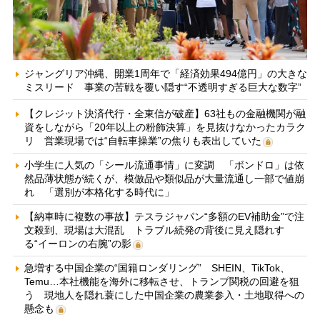
ジャングリア沖縄、開業1周年で「経済効果494億円」の大きな
ミスリード 事業の苦戦を覆い隠す“不透明すぎる巨大な数字”
【クレジット決済代行・全東信が破産】63社もの金融機関が融
資をしながら「20年以上の粉飾決算」を見抜けなかったカラク
リ 営業現場では“自転車操業”の焦りも表出していた
小学生に人気の「シール流通事情」に変調 「ボンドロ」は依
然品薄状態が続くが、模倣品や類似品が大量流通し一部で値崩
れ 「選別が本格化する時代に」
【納車時に複数の事故】テスラジャパン“多額のEV補助金”で注
文殺到、現場は大混乱 トラブル続発の背後に見え隠れす
る“イーロンの右腕”の影
急増する中国企業の“国籍ロンダリング” SHEIN、TikTok、
Temu…本社機能を海外に移転させ、トランプ関税の回避を狙
う 現地人を隠れ蓑にした中国企業の農業参入・土地取得への
懸念も