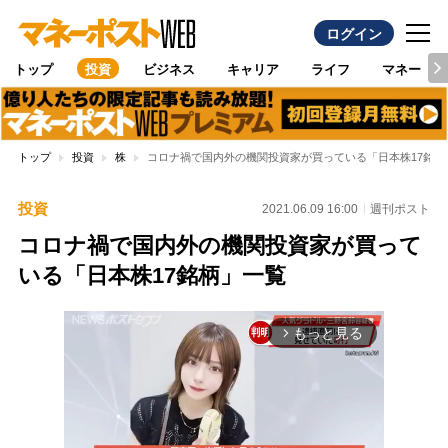
ログイン
トップ
投資
ビジネス
キャリア
ライフ
マネー
トップ
投資
株
コロナ禍で国内外の機関投資家が買っている「日本株17銘柄
投資
2021.06.09 16:00
週刊ポスト
コロナ禍で国内外の機関投資家が買って
いる「日本株17銘柄」一覧
もっと見る
arrow_forward_ios