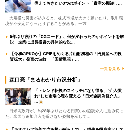
備えておきたい3つのポイント「資産の棚卸し…
大規模な災害が起きると、株式市場が大きく動いたり、取引環
境が不安定になったりすることがある。一方…
5年ぶり改訂の「CGコード」、何が変わったのかポイントを解
説 企業に成長投資の具体的な説…
【令和のPKOか】GPIFをめぐる片山財務相の「円資産への投
資拡大」発言の波紋 「国債重視」…
一覧を見る
森口亮「まるわかり市況分析」
「トレンド転換のスイッチになり得る」“介入慣
れ”した市場心理を変える「日米協調為替介入」
…
日米両政府が、約28年ぶりとなる円買いの協調介入に踏み切っ
た。米国も追加介入を辞さない姿勢を示して…
「キオクシア急落で含み損が膨らんで…」損失を投資家として