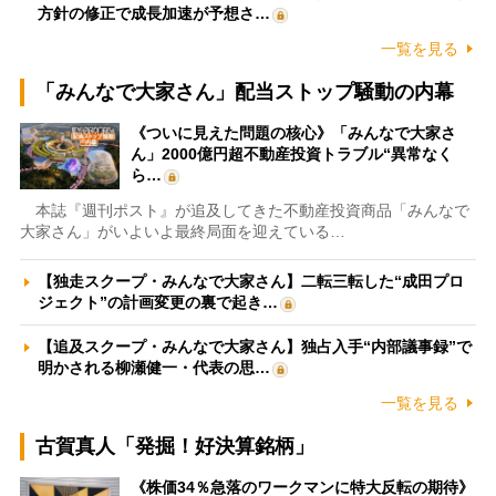
方針の修正で成長加速が予想さ…
一覧を見る
「みんなで大家さん」配当ストップ騒動の内幕
《ついに見えた問題の核心》「みんなで大家さ
ん」2000億円超不動産投資トラブル“異常なく
ら…
本誌『週刊ポスト』が追及してきた不動産投資商品「みんなで
大家さん」がいよいよ最終局面を迎えている…
【独走スクープ・みんなで大家さん】二転三転した“成田プロ
ジェクト”の計画変更の裏で起き…
【追及スクープ・みんなで大家さん】独占入手“内部議事録”で
明かされる柳瀬健一・代表の思…
一覧を見る
古賀真人「発掘！好決算銘柄」
《株価34％急落のワークマンに特大反転の期待》