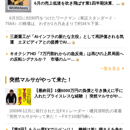
6月の売上低迷を吹き飛ばす第1四半期決算、…
6月3日に8330円をつけたワークマン（東証スタンダード・
7564）の株価は、わずか1カ月あまりで約34％下落…
三菱重工が「AIインフラの新たな主役」として再評価される気
運 エヌビディアとの提携でAI…
キオクシアHD「7万円割れからの急反発」は再びの上昇局面へ
の反転シグナルか？ 市場のムー…
一覧を見る
突然マルサがやって来た！
【最終回】1億6000万円の負債と引き換えに手に
入れたプライスレスな経験 ｜ 突然マルサがや…
2009年12月に発行された元FXトレーダー・磯貝清明氏の著書
『突然マルサがやって来た！～FXで10億円稼い…
【第9回】もう一度FXでリベンジ！ 種銭は差し押さえを免れ