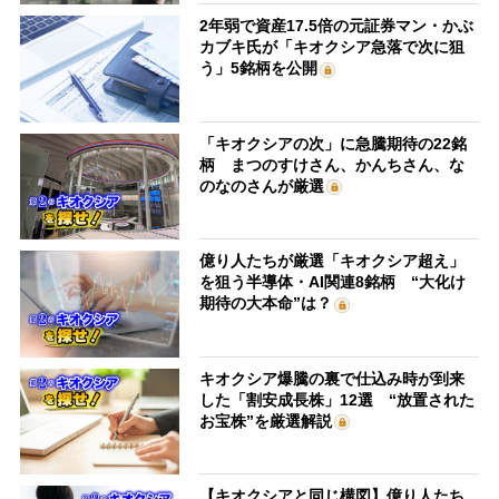
2年弱で資産17.5倍の元証券マン・かぶ
カブキ氏が「キオクシア急落で次に狙
う」5銘柄を公開
「キオクシアの次」に急騰期待の22銘
柄 まつのすけさん、かんちさん、な
のなのさんが厳選
億り人たちが厳選「キオクシア超え」
を狙う半導体・AI関連8銘柄 “大化け
期待の大本命”は？
キオクシア爆騰の裏で仕込み時が到来
した「割安成長株」12選 “放置された
お宝株”を厳選解説
【キオクシアと同じ構図】億り人たち