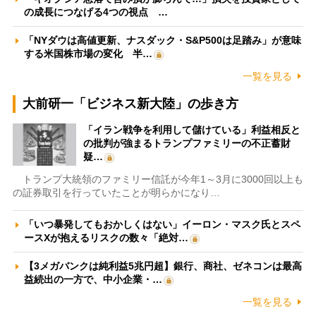
の成長につなげる4つの視点 …
「NYダウは高値更新、ナスダック・S&P500は足踏み」が意味
する米国株市場の変化 半…
一覧を見る
大前研一「ビジネス新大陸」の歩き方
「イラン戦争を利用して儲けている」利益相反と
の批判が強まるトランプファミリーの不正蓄財
疑…
トランプ大統領のファミリー信託が今年1～3月に3000回以上も
の証券取引を行っていたことが明らかになり…
「いつ暴発してもおかしくはない」イーロン・マスク氏とスペ
ースXが抱えるリスクの数々「絶対…
【3メガバンクは純利益5兆円超】銀行、商社、ゼネコンは最高
益続出の一方で、中小企業・…
一覧を見る