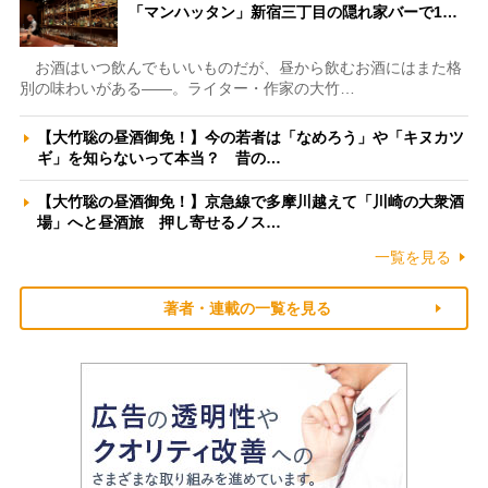
「マンハッタン」新宿三丁目の隠れ家バーで1…
お酒はいつ飲んでもいいものだが、昼から飲むお酒にはまた格
別の味わいがある――。ライター・作家の大竹…
【大竹聡の昼酒御免！】今の若者は「なめろう」や「キヌカツ
ギ」を知らないって本当？ 昔の…
【大竹聡の昼酒御免！】京急線で多摩川越えて「川崎の大衆酒
場」へと昼酒旅 押し寄せるノス…
一覧を見る
著者・連載の一覧を見る