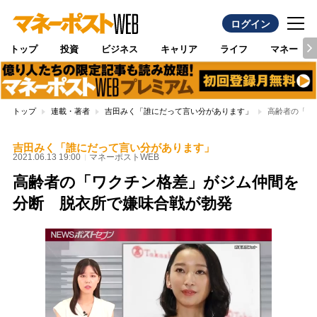
ログイン
トップ
投資
ビジネス
キャリア
ライフ
マネー
トップ
連載・著者
吉田みく「誰にだって言い分があります」
高齢者の「ワ
吉田みく「誰にだって言い分があります」
2021.06.13 19:00
マネーポストWEB
高齢者の「ワクチン格差」がジム仲間を
分断 脱衣所で嫌味合戦が勃発