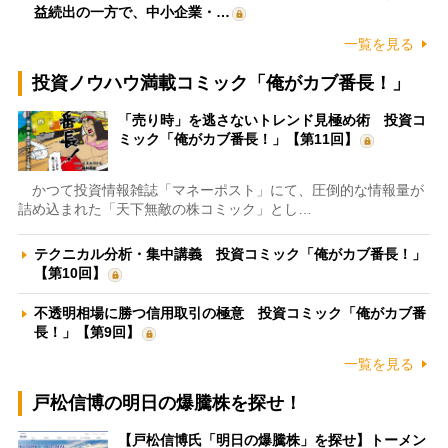
益続出の一方で、中小企業・…
一覧を見る
投資ノウハウ満載コミック「俺がカブ番長！」
「売り時」を逃さないトレンド見極め術 投資コ
ミック「俺がカブ番長！」【第11回】
かつて投資情報雑誌「マネーポスト」にて、圧倒的な情報量が
詰め込まれた「天下無敵の株コミック」とし…
テクニカル分析・集中講義 投資コミック「俺がカブ番長！」
【第10回】
不透明相場に勝つ信用取引の極意 投資コミック「俺がカブ番
長！」【第9回】
一覧を見る
戸松信博の明日の爆騰株を探せ！
【戸松信博氏「明日の爆騰株」を探せ】トーメン