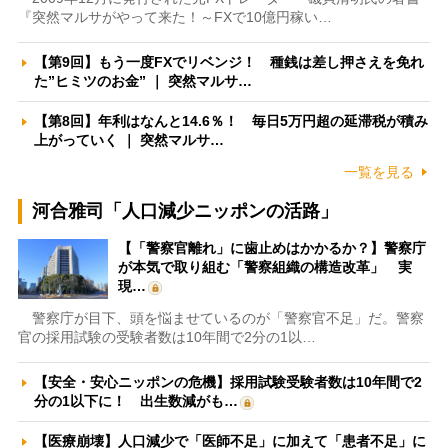
『突然マルサがやって来た！～FXで10億円稼い…
【第9回】もう一度FXでリベンジ！ 種銭は差し押さえを免れ
た”ヒミツのお金” ｜ 突然マルサ…
【第8回】年利はなんと14.6％！ 毎日5万円超の延滞税が積み
上がっていく ｜ 突然マルサ…
一覧を見る
河合雅司「人口減少ニッポンの活路」
【「警察官離れ」に歯止めはかかるか？】警察庁
が本気で取り組む「警察組織の構造改革」 実
現…
警察庁が目下、頭を悩ませているのが「警察官不足」だ。警察
官の採用試験の受験者数は10年間で2分の1以…
【安全・安心ニッポンの危機】採用試験受験者数は10年間で2
分の1以下に！ 出生数減がも…
【医療崩壊】人口減少で「医師不足」に加えて「患者不足」に