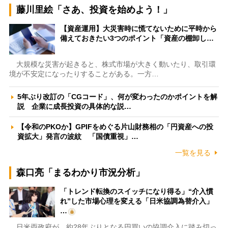
藤川里絵「さあ、投資を始めよう！」
【資産運用】大災害時に慌てないために平時から
備えておきたい3つのポイント「資産の棚卸し…
大規模な災害が起きると、株式市場が大きく動いたり、取引環
境が不安定になったりすることがある。一方…
5年ぶり改訂の「CGコード」、何が変わったのかポイントを解
説 企業に成長投資の具体的な説…
【令和のPKOか】GPIFをめぐる片山財務相の「円資産への投
資拡大」発言の波紋 「国債重視」…
一覧を見る
森口亮「まるわかり市況分析」
「トレンド転換のスイッチになり得る」“介入慣
れ”した市場心理を変える「日米協調為替介入」
…
日米両政府が、約28年ぶりとなる円買いの協調介入に踏み切っ