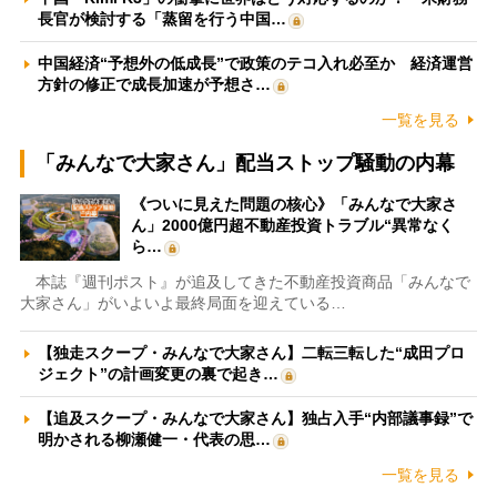
長官が検討する「蒸留を行う中国…
中国経済“予想外の低成長”で政策のテコ入れ必至か 経済運営
方針の修正で成長加速が予想さ…
一覧を見る
「みんなで大家さん」配当ストップ騒動の内幕
《ついに見えた問題の核心》「みんなで大家さ
ん」2000億円超不動産投資トラブル“異常なく
ら…
本誌『週刊ポスト』が追及してきた不動産投資商品「みんなで
大家さん」がいよいよ最終局面を迎えている…
【独走スクープ・みんなで大家さん】二転三転した“成田プロ
ジェクト”の計画変更の裏で起き…
【追及スクープ・みんなで大家さん】独占入手“内部議事録”で
明かされる柳瀬健一・代表の思…
一覧を見る