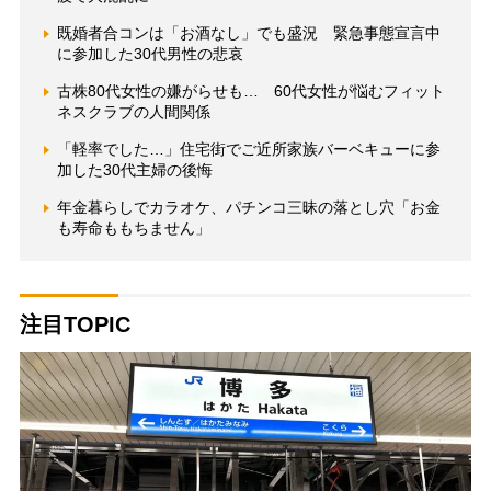
既婚者合コンは「お酒なし」でも盛況 緊急事態宣言中
に参加した30代男性の悲哀
古株80代女性の嫌がらせも… 60代女性が悩むフィット
ネスクラブの人間関係
「軽率でした…」住宅街でご近所家族バーベキューに参
加した30代主婦の後悔
年金暮らしでカラオケ、パチンコ三昧の落とし穴「お金
も寿命ももちません」
注目TOPIC