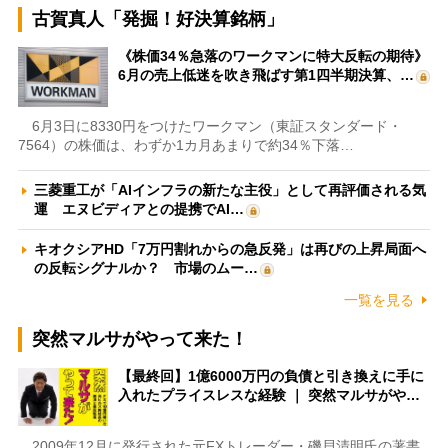
古賀真人「発掘！好決算銘柄」
《株価34％急落のワークマンに特大反転の期待》
6月の売上低迷を吹き飛ばす第1四半期決算、…
6月3日に8330円をつけたワークマン（東証スタンダード・
7564）の株価は、わずか1カ月あまりで約34％下落…
三菱重工が「AIインフラの新たな主役」として再評価される気
運 エヌビディアとの提携でAI…
キオクシアHD「7万円割れからの急反発」は再びの上昇局面へ
の反転シグナルか？ 市場のムー…
一覧を見る
突然マルサがやって来た！
【最終回】1億6000万円の負債と引き換えに手に
入れたプライスレスな経験 ｜ 突然マルサがや…
2009年12月に発行された元FXトレーダー・磯貝清明氏の著書