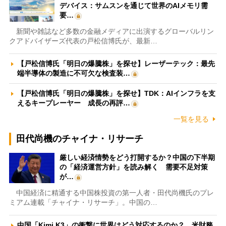
デバイス：サムスンを通じて世界のAIメモリ需
要…
新聞や雑誌など多数の金融メディアに出演するグローバルリン
クアドバイザーズ代表の戸松信博氏が、最新…
【戸松信博氏「明日の爆騰株」を探せ】レーザーテック：最先
端半導体の製造に不可欠な検査装…
【戸松信博氏「明日の爆騰株」を探せ】TDK：AIインフラを支
えるキープレーヤー 成長の再評…
一覧を見る
田代尚機のチャイナ・リサーチ
厳しい経済情勢をどう打開するか？中国の下半期
の「経済運営方針」を読み解く 需要不足対策
が…
中国経済に精通する中国株投資の第一人者・田代尚機氏のプレ
ミアム連載「チャイナ・リサーチ」。中国の…
中国「Kimi K3」の衝撃に世界はどう対応するのか？ 米財務