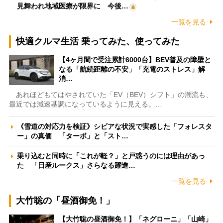
見舞われ地域医療が限界に 今後…
一覧を見る
快適クルマ生活 乗ってみた、使ってみた
【4ヶ月間で受注累計6000台】BEV普及の障壁と
なる「航続距離の不安」「充電のストレス」解
消…
あれほどもてはやされていた「EV（BEV）シフト」の潮流も、
最近では減速基調になっているように見える。…
《雪道の対応力を検証》シビアな状況で実感した「フォレスタ
ー」の真価 「ターボ」と「スト…
乗り込むと同時に「これが軽？」と戸惑うのには理由があっ
た 「日産ルークス」さらなる躍進…
一覧を見る
大竹聡の「昼酒御免！」
【大竹聡の昼酒御免！】「ネグローニ」「山崎」