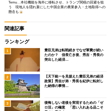
Temu…本社機能を海外に移転させ、トランプ関税の回避を狙
う 現地人を隠れ蓑にした中国企業の農業参入・土地取得への
懸念も
関連記事
ランキング
豊臣兄弟は転戦続きでなぜ軍費が続い
1
たのか？ 信長亡き後、秀吉・秀長の
突出した経済…
【天下統一を見据えた豊臣兄弟の経済
2
政策】秀吉が弟・秀長を紀伊に転封し
た納得の事情…
後悔しない老後を実現するための「ゼ
3
ロ活」の極意 「思い入れある品こそ