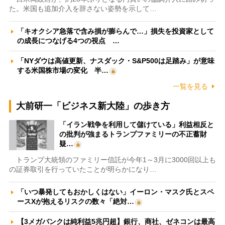
た。米国も追加介入を辞さない姿勢を示して…
「キオクシア急落で含み損が膨らんで…」損失を投資家として
の成長につなげる4つの視点 …
「NYダウは高値更新、ナスダック・S&P500は足踏み」が意味
する米国株市場の変化 半…
一覧を見る
大前研一「ビジネス新大陸」の歩き方
「イラン戦争を利用して儲けている」利益相反と
の批判が強まるトランプファミリーの不正蓄財
疑…
トランプ大統領のファミリー信託が今年1～3月に3000回以上も
の証券取引を行っていたことが明らかになり…
「いつ暴発してもおかしくはない」イーロン・マスク氏とスペ
ースXが抱えるリスクの数々「絶対…
【3メガバンクは純利益5兆円超】銀行、商社、ゼネコンは最高