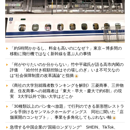
「約5時間かかるし、料金も高いのになぜ？」東京～博多間の
移動に飛行機ではなく新幹線を選ぶ人の事情
「何がやりたいのか分からない」竹中平蔵氏が語る高市内閣の
評価 「給付付き税額控除はその場しのぎ」いま不可欠なの
は“社会保障制度の改革議論”と指摘
《商社の大学別就職者数ランキングを解剖》三菱商事、三井物
産、住友商事への就職者は「東大・早大・慶大で約6割」の現
実 3大学以外で強い大学はどこか
「30種類以上のパン食べ放題」で行列のできる新形態レストラ
ンを手掛けるサンマルクホールディングス 同社に聞いた「店
舗展開のコンセプト」、事業を多角化してもぶれない軸
急増する中国企業の“国籍ロンダリング” SHEIN、TikTok、