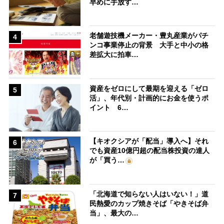
早めに手放す…
老舗遊技機メーカー・豊丸産業がパチ
4
ンコ事業停止の背景 大手と中小の格
差拡大に拍車…
資産をゼロにして最期を迎える「ゼロ
5
活」、年代別・計画的にお金を使うポ
イント 6…
【キオクシアが「配当」導入へ】それ
6
でも資産10億円超の配当株投資の達人
が「買う…
「北海道で知らない人はいない！」道
7
民熱愛のカップ焼きそば「やきそば弁
当」、最大の…