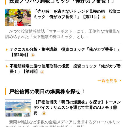
投資ノウハウ満載コミック「俺がカブ番長！」
「売り時」を逃さないトレンド見極め術 投資コ
ミック「俺がカブ番長！」【第11回】
かつて投資情報雑誌「マネーポスト」にて、圧倒的な情報量が
詰め込まれた「天下無敵の株コミック」とし…
テクニカル分析・集中講義 投資コミック「俺がカブ番長！」
【第10回】
不透明相場に勝つ信用取引の極意 投資コミック「俺がカブ番
長！」【第9回】
一覧を見る
戸松信博の明日の爆騰株を探せ！
【戸松信博氏「明日の爆騰株」を探せ】トーメン
デバイス：サムスンを通じて世界のAIメモリ需
要…
新聞や雑誌など多数の金融メディアに出演するグローバルリン