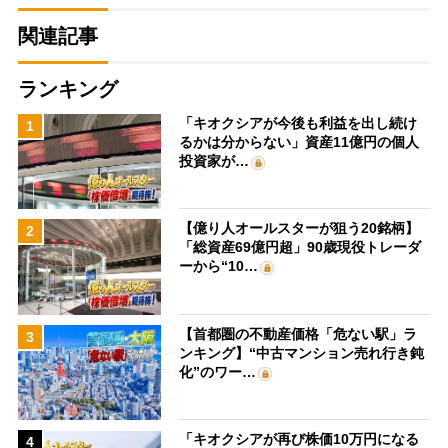
関連記事
ランキング
「キオクシアが今後も利益を出し続け
1
るかは分からない」資産11億円の個人
投資家が…
【億り人オールスターが狙う20銘柄】
2
「総資産69億円超」90歳現役トレーダ
ーから“10…
【首都圏の不動産価格「危ない駅」ラ
3
ンキング】“中古マンション売れ行き鈍
化”のワー…
「キオクシアが再び株価10万円になる
4