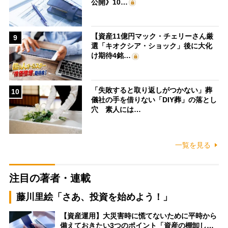
公開》10…
【資産11億円マック・チェリーさん厳
9
選「キオクシア・ショック」後に大化
け期待4銘…
「失敗すると取り返しがつかない」葬
10
儀社の手を借りない「DIY葬」の落とし
穴 素人には…
一覧を見る
注目の著者・連載
藤川里絵「さあ、投資を始めよう！」
【資産運用】大災害時に慌てないために平時から
備えておきたい3つのポイント「資産の棚卸し…