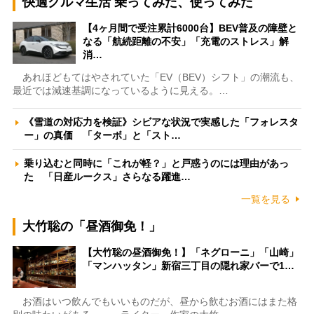
快適クルマ生活 乗ってみた、使ってみた
【4ヶ月間で受注累計6000台】BEV普及の障壁と
なる「航続距離の不安」「充電のストレス」解
消…
あれほどもてはやされていた「EV（BEV）シフト」の潮流も、
最近では減速基調になっているように見える。…
《雪道の対応力を検証》シビアな状況で実感した「フォレスタ
ー」の真価 「ターボ」と「スト…
乗り込むと同時に「これが軽？」と戸惑うのには理由があっ
た 「日産ルークス」さらなる躍進…
一覧を見る
大竹聡の「昼酒御免！」
【大竹聡の昼酒御免！】「ネグローニ」「山崎」
「マンハッタン」新宿三丁目の隠れ家バーで1…
お酒はいつ飲んでもいいものだが、昼から飲むお酒にはまた格