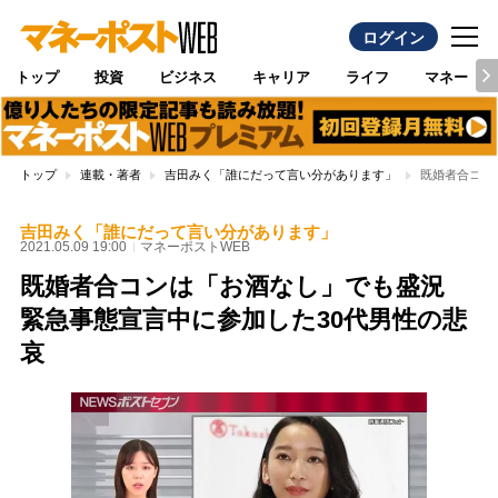
ログイン
トップ
投資
ビジネス
キャリア
ライフ
マネー
トップ
連載・著者
吉田みく「誰にだって言い分があります」
既婚者合コン
吉田みく「誰にだって言い分があります」
2021.05.09 19:00
マネーポストWEB
既婚者合コンは「お酒なし」でも盛況
緊急事態宣言中に参加した30代男性の悲
哀