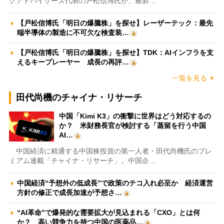
クアドバイザーズ代表の戸松信博氏が、最新…
【戸松信博氏「明日の爆騰株」を探せ】レーザーテック：最先
端半導体の製造に不可欠な検査装…
【戸松信博氏「明日の爆騰株」を探せ】TDK：AIインフラを支
えるキープレーヤー 成長の再評…
一覧を見る
田代尚機のチャイナ・リサーチ
中国「Kimi K3」の衝撃に世界はどう対応するの
か？ 米財務長官が検討する「蒸留を行う中国
AI…
中国経済に精通する中国株投資の第一人者・田代尚機氏のプレ
ミアム連載「チャイナ・リサーチ」。中国企…
中国経済“予想外の低成長”で政策のテコ入れ必至か 経済運営
方針の修正で成長加速が予想さ…
“AI革命”で爆発的な需要拡大が見込まれる「CXO」とは何
か？ 高い競争力を持つ中国の医薬品…