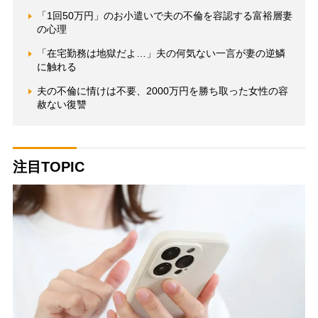
「1回50万円」のお小遣いで夫の不倫を容認する富裕層妻
の心理
「在宅勤務は地獄だよ…」夫の何気ない一言が妻の逆鱗
に触れる
夫の不倫に情けは不要、2000万円を勝ち取った女性の容
赦ない復讐
注目TOPIC