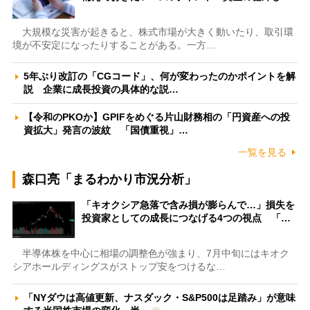
大規模な災害が起きると、株式市場が大きく動いたり、取引環
境が不安定になったりすることがある。一方…
5年ぶり改訂の「CGコード」、何が変わったのかポイントを解
説 企業に成長投資の具体的な説…
【令和のPKOか】GPIFをめぐる片山財務相の「円資産への投
資拡大」発言の波紋 「国債重視」…
一覧を見る
森口亮「まるわかり市況分析」
「キオクシア急落で含み損が膨らんで…」損失を
投資家としての成長につなげる4つの視点 「…
半導体株を中心に相場の調整色が強まり、7月中旬にはキオク
シアホールディングスがストップ安をつけるな…
「NYダウは高値更新、ナスダック・S&P500は足踏み」が意味