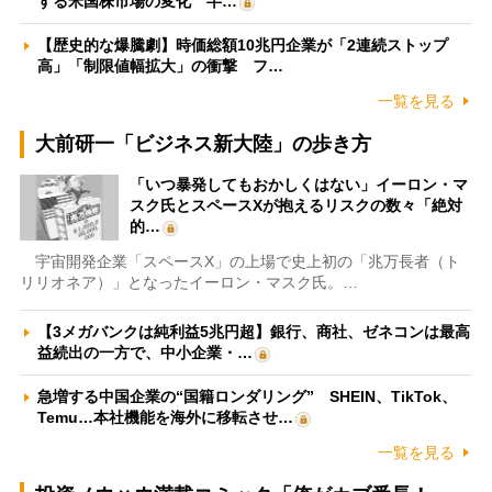
する米国株市場の変化 半…
【歴史的な爆騰劇】時価総額10兆円企業が「2連続ストップ
高」「制限値幅拡大」の衝撃 フ…
一覧を見る
大前研一「ビジネス新大陸」の歩き方
「いつ暴発してもおかしくはない」イーロン・マ
スク氏とスペースXが抱えるリスクの数々「絶対
的…
宇宙開発企業「スペースX」の上場で史上初の「兆万長者（ト
リリオネア）」となったイーロン・マスク氏。…
【3メガバンクは純利益5兆円超】銀行、商社、ゼネコンは最高
益続出の一方で、中小企業・…
急増する中国企業の“国籍ロンダリング” SHEIN、TikTok、
Temu…本社機能を海外に移転させ…
一覧を見る