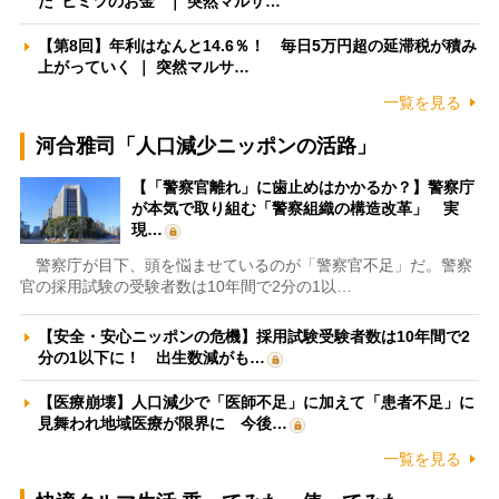
た”ヒミツのお金” ｜ 突然マルサ…
【第8回】年利はなんと14.6％！ 毎日5万円超の延滞税が積み
上がっていく ｜ 突然マルサ…
一覧を見る
河合雅司「人口減少ニッポンの活路」
【「警察官離れ」に歯止めはかかるか？】警察庁
が本気で取り組む「警察組織の構造改革」 実
現…
警察庁が目下、頭を悩ませているのが「警察官不足」だ。警察
官の採用試験の受験者数は10年間で2分の1以…
【安全・安心ニッポンの危機】採用試験受験者数は10年間で2
分の1以下に！ 出生数減がも…
【医療崩壊】人口減少で「医師不足」に加えて「患者不足」に
見舞われ地域医療が限界に 今後…
一覧を見る