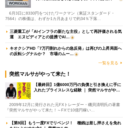
6月3日に8330円をつけたワークマン（東証スタンダード・
7564）の株価は、わずか1カ月あまりで約34％下落…
三菱重工が「AIインフラの新たな主役」として再評価される気
運 エヌビディアとの提携でAI…
キオクシアHD「7万円割れからの急反発」は再びの上昇局面へ
の反転シグナルか？ 市場のムー…
一覧を見る
突然マルサがやって来た！
【最終回】1億6000万円の負債と引き換えに手に
入れたプライスレスな経験 ｜ 突然マルサがや…
2009年12月に発行された元FXトレーダー・磯貝清明氏の著書
『突然マルサがやって来た！～FXで10億円稼い…
【第9回】もう一度FXでリベンジ！ 種銭は差し押さえを免れ