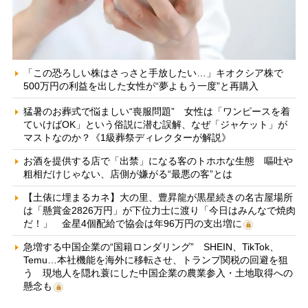
「この恐ろしい株はさっさと手放したい…」キオクシア株で
500万円の利益を出した女性が“夢よもう一度”と再購入
猛暑のお葬式で悩ましい“喪服問題” 女性は「ワンピースを着
ていけばOK」という俗説に潜む誤解、なぜ「ジャケット」が
マストなのか？《1級葬祭ディレクターが解説》
お酒を提供する店で「出禁」になる客のトホホな生態 嘔吐や
粗相だけじゃない、店側が嫌がる“最悪の客”とは
【土俵に埋まるカネ】大の里、豊昇龍が黒星続きの名古屋場所
は「懸賞金2826万円」が下位力士に渡り「今日はみんなで焼肉
だ！」 金星4個配給で協会は年96万円の支出増に
急増する中国企業の“国籍ロンダリング” SHEIN、TikTok、
Temu…本社機能を海外に移転させ、トランプ関税の回避を狙
う 現地人を隠れ蓑にした中国企業の農業参入・土地取得への
懸念も