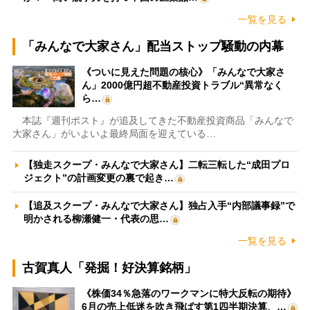
一覧を見る
「みんなで大家さん」配当ストップ騒動の内幕
《ついに見えた問題の核心》「みんなで大家さ
ん」2000億円超不動産投資トラブル“異常なく
ら…
本誌『週刊ポスト』が追及してきた不動産投資商品「みんなで
大家さん」がいよいよ最終局面を迎えている…
【独走スクープ・みんなで大家さん】二転三転した“成田プロ
ジェクト”の計画変更の裏で起き…
【追及スクープ・みんなで大家さん】独占入手“内部議事録”で
明かされる柳瀬健一・代表の思…
一覧を見る
古賀真人「発掘！好決算銘柄」
《株価34％急落のワークマンに特大反転の期待》
6月の売上低迷を吹き飛ばす第1四半期決算、…