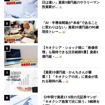
日は遠い」資産3億円超のサラリーマン
投資家が…
「AI・半導体関連が“本命”であること
5
に変わりはない」資産20億円超の90歳
現役トレー…
【キオクシア・ショック後に「株価倍
6
増」も期待できる注目銘柄5選】資産3
億円超・…
【資産10億円超・かんちさんが厳
7
選！】「キオクシアの次」に資金が流
れる期待の高…
《2年弱で資産17.5倍の元証券マンが
8
「キオクシア急落で次に狙う」5銘柄を