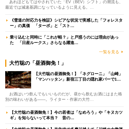
あれほどもてはやされていた「EV（BEV）シフト」の潮流も、
最近では減速基調になっているように見える。…
《雪道の対応力を検証》シビアな状況で実感した「フォレスタ
ー」の真価 「ターボ」と「スト…
乗り込むと同時に「これが軽？」と戸惑うのには理由があっ
た 「日産ルークス」さらなる躍進…
一覧を見る
大竹聡の「昼酒御免！」
【大竹聡の昼酒御免！】「ネグローニ」「山崎」
「マンハッタン」新宿三丁目の隠れ家バーで1…
お酒はいつ飲んでもいいものだが、昼から飲むお酒にはまた格
別の味わいがある――。ライター・作家の大竹…
【大竹聡の昼酒御免！】今の若者は「なめろう」や「キヌカツ
ギ」を知らないって本当？ 昔の…