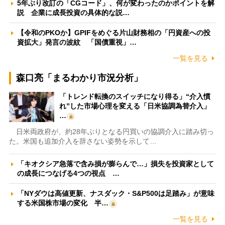
5年ぶり改訂の「CGコード」、何が変わったのかポイントを解
説 企業に成長投資の具体的な説…
【令和のPKOか】GPIFをめぐる片山財務相の「円資産への投
資拡大」発言の波紋 「国債重視」…
一覧を見る
森口亮「まるわかり市況分析」
「トレンド転換のスイッチになり得る」“介入慣
れ”した市場心理を変える「日米協調為替介入」
…
日米両政府が、約28年ぶりとなる円買いの協調介入に踏み切っ
た。米国も追加介入を辞さない姿勢を示して…
「キオクシア急落で含み損が膨らんで…」損失を投資家として
の成長につなげる4つの視点 …
「NYダウは高値更新、ナスダック・S&P500は足踏み」が意味
する米国株市場の変化 半…
一覧を見る