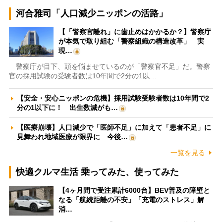
河合雅司「人口減少ニッポンの活路」
【「警察官離れ」に歯止めはかかるか？】警察庁
が本気で取り組む「警察組織の構造改革」 実
現…
警察庁が目下、頭を悩ませているのが「警察官不足」だ。警察
官の採用試験の受験者数は10年間で2分の1以…
【安全・安心ニッポンの危機】採用試験受験者数は10年間で2
分の1以下に！ 出生数減がも…
【医療崩壊】人口減少で「医師不足」に加えて「患者不足」に
見舞われ地域医療が限界に 今後…
一覧を見る
快適クルマ生活 乗ってみた、使ってみた
【4ヶ月間で受注累計6000台】BEV普及の障壁と
なる「航続距離の不安」「充電のストレス」解
消…