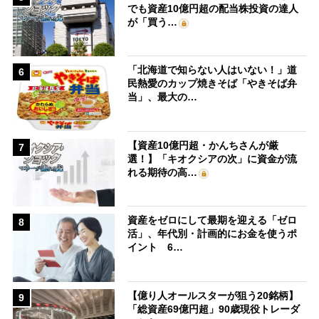
でも資産10億円超の配当株投資の達人
が「買う…
「北海道で知らない人はいない！」道
6
民熱愛のカップ焼きそば「やきそば弁
当」、最大の…
【資産10億円超・かんちさんが厳
7
選！】「キオクシアの次」に資金が流
れる期待の高…
資産をゼロにして最期を迎える「ゼロ
8
活」、年代別・計画的にお金を使うポ
イント 6…
【億り人オールスターが狙う20銘柄】
9
「総資産69億円超」90歳現役トレーダ