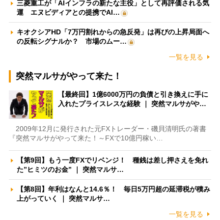
三菱重工が「AIインフラの新たな主役」として再評価される気
運 エヌビディアとの提携でAI…
キオクシアHD「7万円割れからの急反発」は再びの上昇局面へ
の反転シグナルか？ 市場のムー…
一覧を見る
突然マルサがやって来た！
【最終回】1億6000万円の負債と引き換えに手に
入れたプライスレスな経験 ｜ 突然マルサがや…
2009年12月に発行された元FXトレーダー・磯貝清明氏の著書
『突然マルサがやって来た！～FXで10億円稼い…
【第9回】もう一度FXでリベンジ！ 種銭は差し押さえを免れ
た”ヒミツのお金” ｜ 突然マルサ…
【第8回】年利はなんと14.6％！ 毎日5万円超の延滞税が積み
上がっていく ｜ 突然マルサ…
一覧を見る