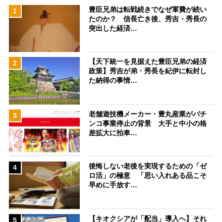
豊臣兄弟は転戦続きでなぜ軍費が続い
1
たのか？ 信長亡き後、秀吉・秀長の
突出した経済…
【天下統一を見据えた豊臣兄弟の経済
2
政策】秀吉が弟・秀長を紀伊に転封し
た納得の事情…
老舗遊技機メーカー・豊丸産業がパチ
3
ンコ事業停止の背景 大手と中小の格
差拡大に拍車…
後悔しない老後を実現するための「ゼ
4
ロ活」の極意 「思い入れある品こそ
早めに手放す…
【キオクシアが「配当」導入へ】それ
5