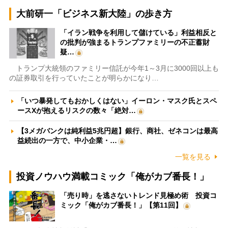
大前研一「ビジネス新大陸」の歩き方
「イラン戦争を利用して儲けている」利益相反と
の批判が強まるトランプファミリーの不正蓄財
疑…
トランプ大統領のファミリー信託が今年1～3月に3000回以上も
の証券取引を行っていたことが明らかになり…
「いつ暴発してもおかしくはない」イーロン・マスク氏とスペ
ースXが抱えるリスクの数々「絶対…
【3メガバンクは純利益5兆円超】銀行、商社、ゼネコンは最高
益続出の一方で、中小企業・…
一覧を見る
投資ノウハウ満載コミック「俺がカブ番長！」
「売り時」を逃さないトレンド見極め術 投資コ
ミック「俺がカブ番長！」【第11回】