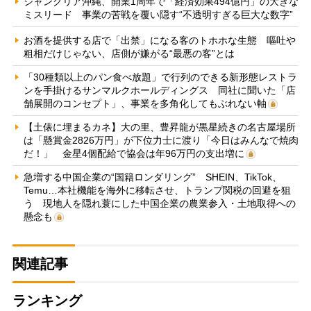
ジャングリア沖縄、開業1周年で「経済効果494億円」の大きな
ミスリード 事業の苦戦を覆い隠す“不透明すぎる巨大な数字”
お酒を提供する店で「出禁」になる客のトホホな生態 嘔吐や
粗相だけじゃない、店側が嫌がる“最悪の客”とは
「30種類以上のパン食べ放題」で行列のできる新形態レストラ
ンを手掛けるサンマルクホールディングス 同社に聞いた「店
舗展開のコンセプト」、事業を多角化してもぶれない軸
【土俵に埋まるカネ】大の里、豊昇龍が黒星続きの名古屋場所
は「懸賞金2826万円」が下位力士に渡り「今日はみんなで焼肉
だ！」 金星4個配給で協会は年96万円の支出増に
急増する中国企業の“国籍ロンダリング” SHEIN、TikTok、
Temu…本社機能を海外に移転させ、トランプ関税の回避を狙
う 現地人を隠れ蓑にした中国企業の農業参入・土地取得への
懸念も
関連記事
ランキング