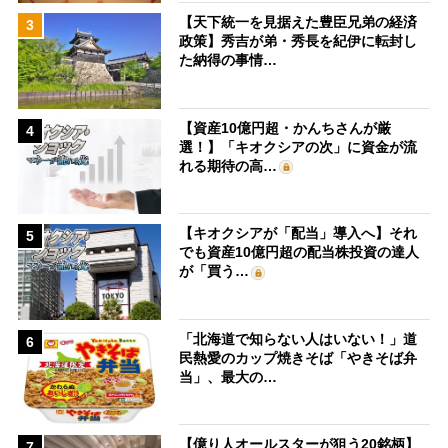
【天下統一を見据えた豊臣兄弟の経済
3
政策】秀吉が弟・秀長を紀伊に転封し
た納得の事情…
【資産10億円超・かんちさんが厳
4
選！】「キオクシアの次」に資金が流
れる期待の高…
【キオクシアが「配当」導入へ】それ
5
でも資産10億円超の配当株投資の達人
が「買う…
「北海道で知らない人はいない！」道
6
民熱愛のカップ焼きそば「やきそば弁
当」、最大の…
【億り人オールスターが狙う20銘柄】
7