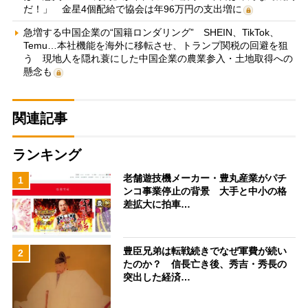
だ！」 金星4個配給で協会は年96万円の支出増に
急増する中国企業の“国籍ロンダリング” SHEIN、TikTok、
Temu…本社機能を海外に移転させ、トランプ関税の回避を狙
う 現地人を隠れ蓑にした中国企業の農業参入・土地取得への
懸念も
関連記事
ランキング
老舗遊技機メーカー・豊丸産業がパチ
1
ンコ事業停止の背景 大手と中小の格
差拡大に拍車…
豊臣兄弟は転戦続きでなぜ軍費が続い
2
たのか？ 信長亡き後、秀吉・秀長の
突出した経済…