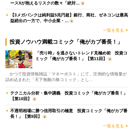
ースXが抱えるリスクの数々「絶対…
【3メガバンクは純利益5兆円超】銀行、商社、ゼネコンは最高
益続出の一方で、中小企業・…
一覧を見る
投資ノウハウ満載コミック「俺がカブ番長！」
「売り時」を逃さないトレンド見極め術 投資コ
ミック「俺がカブ番長！」【第11回】
かつて投資情報雑誌「マネーポスト」にて、圧倒的な情報量が
詰め込まれた「天下無敵の株コミック」とし…
テクニカル分析・集中講義 投資コミック「俺がカブ番長！」
【第10回】
不透明相場に勝つ信用取引の極意 投資コミック「俺がカブ番
長！」【第9回】
一覧を見る