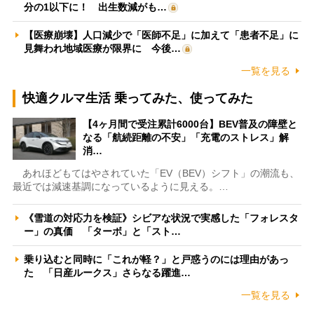
分の1以下に！ 出生数減がも…
【医療崩壊】人口減少で「医師不足」に加えて「患者不足」に
見舞われ地域医療が限界に 今後…
一覧を見る
快適クルマ生活 乗ってみた、使ってみた
【4ヶ月間で受注累計6000台】BEV普及の障壁と
なる「航続距離の不安」「充電のストレス」解
消…
あれほどもてはやされていた「EV（BEV）シフト」の潮流も、
最近では減速基調になっているように見える。…
《雪道の対応力を検証》シビアな状況で実感した「フォレスタ
ー」の真価 「ターボ」と「スト…
乗り込むと同時に「これが軽？」と戸惑うのには理由があっ
た 「日産ルークス」さらなる躍進…
一覧を見る