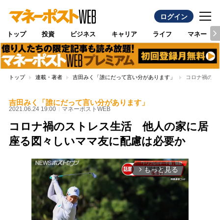
ログイン
トップ
投資
ビジネス
キャリア
ライフ
マネー
トップ
連載・著者
吉田みく「誰にだって言い分があります」
コロナ禍のス
吉田みく「誰にだって言い分があります」
2021.06.24 19:00
マネーポストWEB
コロナ禍のストレス生活 他人の家に居
座る図々しいママ友に配慮は必要か
もっと見る
arrow_forward_ios