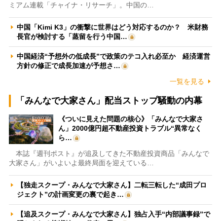
ミアム連載「チャイナ・リサーチ」。中国の…
中国「Kimi K3」の衝撃に世界はどう対応するのか？ 米財務
長官が検討する「蒸留を行う中国…
中国経済“予想外の低成長”で政策のテコ入れ必至か 経済運営
方針の修正で成長加速が予想さ…
一覧を見る
「みんなで大家さん」配当ストップ騒動の内幕
《ついに見えた問題の核心》「みんなで大家さ
ん」2000億円超不動産投資トラブル“異常なく
ら…
本誌『週刊ポスト』が追及してきた不動産投資商品「みんなで
大家さん」がいよいよ最終局面を迎えている…
【独走スクープ・みんなで大家さん】二転三転した“成田プロ
ジェクト”の計画変更の裏で起き…
【追及スクープ・みんなで大家さん】独占入手“内部議事録”で