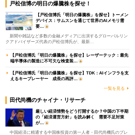
戸松信博の明日の爆騰株を探せ！
【戸松信博氏「明日の爆騰株」を探せ】トーメン
デバイス：サムスンを通じて世界のAIメモリ需
要…
新聞や雑誌など多数の金融メディアに出演するグローバルリン
クアドバイザーズ代表の戸松信博氏が、最新…
【戸松信博氏「明日の爆騰株」を探せ】レーザーテック：最先
端半導体の製造に不可欠な検査装…
【戸松信博氏「明日の爆騰株」を探せ】TDK：AIインフラを支
えるキープレーヤー 成長の再評…
一覧を見る
田代尚機のチャイナ・リサーチ
厳しい経済情勢をどう打開するか？中国の下半期
の「経済運営方針」を読み解く 需要不足対策
が…
中国経済に精通する中国株投資の第一人者・田代尚機氏のプレ