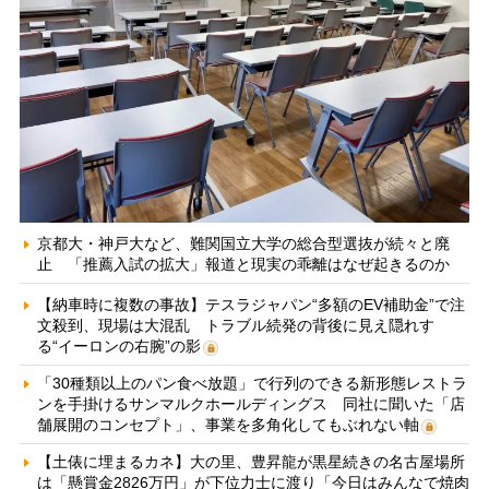
京都大・神戸大など、難関国立大学の総合型選抜が続々と廃
止 「推薦入試の拡大」報道と現実の乖離はなぜ起きるのか
【納車時に複数の事故】テスラジャパン“多額のEV補助金”で注
文殺到、現場は大混乱 トラブル続発の背後に見え隠れす
る“イーロンの右腕”の影
「30種類以上のパン食べ放題」で行列のできる新形態レストラ
ンを手掛けるサンマルクホールディングス 同社に聞いた「店
舗展開のコンセプト」、事業を多角化してもぶれない軸
【土俵に埋まるカネ】大の里、豊昇龍が黒星続きの名古屋場所
は「懸賞金2826万円」が下位力士に渡り「今日はみんなで焼肉