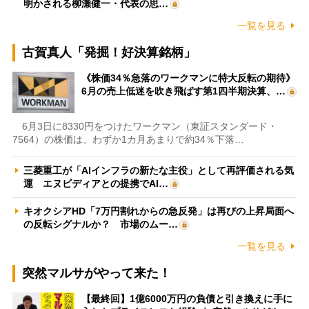
明かされる柳瀬健一・代表の思…
一覧を見る
古賀真人「発掘！好決算銘柄」
《株価34％急落のワークマンに特大反転の期待》
6月の売上低迷を吹き飛ばす第1四半期決算、…
6月3日に8330円をつけたワークマン（東証スタンダード・
7564）の株価は、わずか1カ月あまりで約34％下落…
三菱重工が「AIインフラの新たな主役」として再評価される気
運 エヌビディアとの提携でAI…
キオクシアHD「7万円割れからの急反発」は再びの上昇局面へ
の反転シグナルか？ 市場のムー…
一覧を見る
突然マルサがやって来た！
【最終回】1億6000万円の負債と引き換えに手に