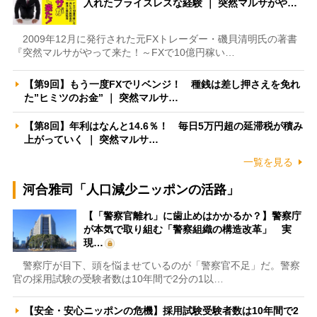
入れたプライスレスな経験 ｜ 突然マルサがや…
2009年12月に発行された元FXトレーダー・磯貝清明氏の著書
『突然マルサがやって来た！～FXで10億円稼い…
【第9回】もう一度FXでリベンジ！ 種銭は差し押さえを免れ
た”ヒミツのお金” ｜ 突然マルサ…
【第8回】年利はなんと14.6％！ 毎日5万円超の延滞税が積み
上がっていく ｜ 突然マルサ…
一覧を見る
河合雅司「人口減少ニッポンの活路」
【「警察官離れ」に歯止めはかかるか？】警察庁
が本気で取り組む「警察組織の構造改革」 実
現…
警察庁が目下、頭を悩ませているのが「警察官不足」だ。警察
官の採用試験の受験者数は10年間で2分の1以…
【安全・安心ニッポンの危機】採用試験受験者数は10年間で2