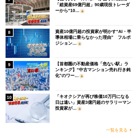
「総資産69億円超」90歳現役トレーダ
ーから“10…
資産10億円超の投資家が明かす“AI・半
8
導体相場に乗らなかった理由” フルポ
ジション…
【首都圏の不動産価格「危ない駅」ラ
9
ンキング】“中古マンション売れ行き鈍
化”のワー…
「キオクシアが再び株価10万円になる
10
日は遠い」資産3億円超のサラリーマン
投資家が…
一覧を見る