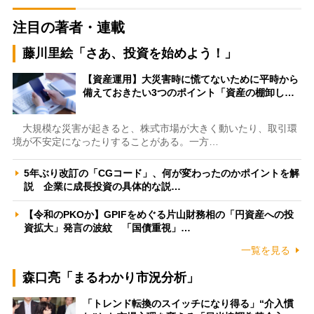
注目の著者・連載
藤川里絵「さあ、投資を始めよう！」
【資産運用】大災害時に慌てないために平時から
備えておきたい3つのポイント「資産の棚卸し…
大規模な災害が起きると、株式市場が大きく動いたり、取引環
境が不安定になったりすることがある。一方…
5年ぶり改訂の「CGコード」、何が変わったのかポイントを解
説 企業に成長投資の具体的な説…
【令和のPKOか】GPIFをめぐる片山財務相の「円資産への投
資拡大」発言の波紋 「国債重視」…
一覧を見る
森口亮「まるわかり市況分析」
「トレンド転換のスイッチになり得る」“介入慣