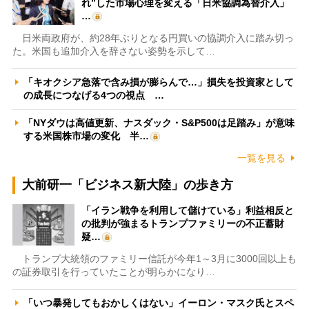
れ”した市場心理を変える「日米協調為替介入」
…
日米両政府が、約28年ぶりとなる円買いの協調介入に踏み切っ
た。米国も追加介入を辞さない姿勢を示して…
「キオクシア急落で含み損が膨らんで…」損失を投資家として
の成長につなげる4つの視点 …
「NYダウは高値更新、ナスダック・S&P500は足踏み」が意味
する米国株市場の変化 半…
一覧を見る
大前研一「ビジネス新大陸」の歩き方
「イラン戦争を利用して儲けている」利益相反と
の批判が強まるトランプファミリーの不正蓄財
疑…
トランプ大統領のファミリー信託が今年1～3月に3000回以上も
の証券取引を行っていたことが明らかになり…
「いつ暴発してもおかしくはない」イーロン・マスク氏とスペ