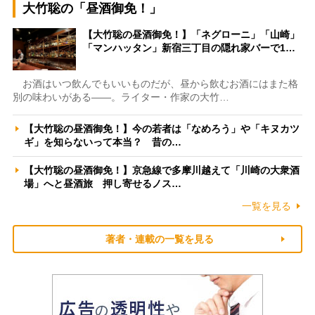
大竹聡の「昼酒御免！」
【大竹聡の昼酒御免！】「ネグローニ」「山崎」
「マンハッタン」新宿三丁目の隠れ家バーで1…
お酒はいつ飲んでもいいものだが、昼から飲むお酒にはまた格
別の味わいがある――。ライター・作家の大竹…
【大竹聡の昼酒御免！】今の若者は「なめろう」や「キヌカツ
ギ」を知らないって本当？ 昔の…
【大竹聡の昼酒御免！】京急線で多摩川越えて「川崎の大衆酒
場」へと昼酒旅 押し寄せるノス…
一覧を見る
著者・連載の一覧を見る