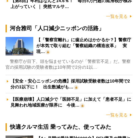
【第8回】年利はなんと14.6％！ 毎日5万円超の延滞税が積み
上がっていく ｜ 突然マルサ…
一覧を見る
河合雅司「人口減少ニッポンの活路」
【「警察官離れ」に歯止めはかかるか？】警察庁
が本気で取り組む「警察組織の構造改革」 実
現…
警察庁が目下、頭を悩ませているのが「警察官不足」だ。警察
官の採用試験の受験者数は10年間で2分の1以…
【安全・安心ニッポンの危機】採用試験受験者数は10年間で2
分の1以下に！ 出生数減がも…
【医療崩壊】人口減少で「医師不足」に加えて「患者不足」に
見舞われ地域医療が限界に 今後…
一覧を見る
快適クルマ生活 乗ってみた、使ってみた