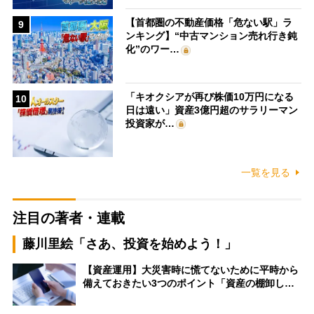
【首都圏の不動産価格「危ない駅」ラ
9
ンキング】“中古マンション売れ行き鈍
化”のワー…
「キオクシアが再び株価10万円になる
10
日は遠い」資産3億円超のサラリーマン
投資家が…
一覧を見る
注目の著者・連載
藤川里絵「さあ、投資を始めよう！」
【資産運用】大災害時に慌てないために平時から
備えておきたい3つのポイント「資産の棚卸し…