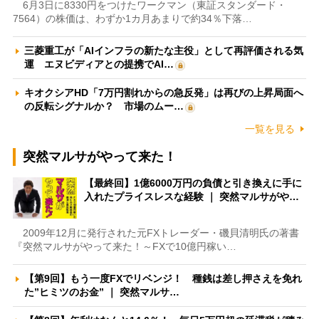
6月3日に8330円をつけたワークマン（東証スタンダード・
7564）の株価は、わずか1カ月あまりで約34％下落…
三菱重工が「AIインフラの新たな主役」として再評価される気
運 エヌビディアとの提携でAI…
キオクシアHD「7万円割れからの急反発」は再びの上昇局面へ
の反転シグナルか？ 市場のムー…
一覧を見る
突然マルサがやって来た！
【最終回】1億6000万円の負債と引き換えに手に
入れたプライスレスな経験 ｜ 突然マルサがや…
2009年12月に発行された元FXトレーダー・磯貝清明氏の著書
『突然マルサがやって来た！～FXで10億円稼い…
【第9回】もう一度FXでリベンジ！ 種銭は差し押さえを免れ
た”ヒミツのお金” ｜ 突然マルサ…