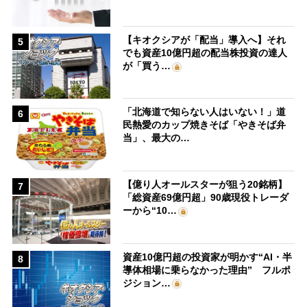
【キオクシアが「配当」導入へ】それ
5
でも資産10億円超の配当株投資の達人
が「買う…
「北海道で知らない人はいない！」道
6
民熱愛のカップ焼きそば「やきそば弁
当」、最大の…
【億り人オールスターが狙う20銘柄】
7
「総資産69億円超」90歳現役トレーダ
ーから“10…
資産10億円超の投資家が明かす“AI・半
8
導体相場に乗らなかった理由” フルポ
ジション…