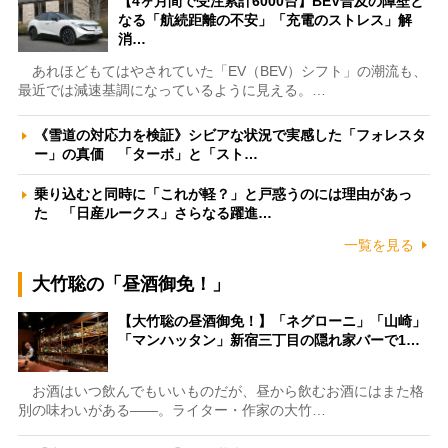
【4ヶ月間で受注累計6000台】BEV普及の障壁と
なる「航続距離の不安」「充電のストレス」解
消…
あれほどもてはやされていた「EV（BEV）シフト」の潮流も、
最近では減速基調になっているように見える。…
《雪道の対応力を検証》シビアな状況で実感した「フォレスタ
ー」の真価 「ターボ」と「スト…
乗り込むと同時に「これが軽？」と戸惑うのには理由があっ
た 「日産ルークス」さらなる躍進…
一覧を見る
大竹聡の「昼酒御免！」
【大竹聡の昼酒御免！】「ネグローニ」「山崎」
「マンハッタン」新宿三丁目の隠れ家バーで1…
お酒はいつ飲んでもいいものだが、昼から飲むお酒にはまた格
別の味わいがある――。ライター・作家の大竹…