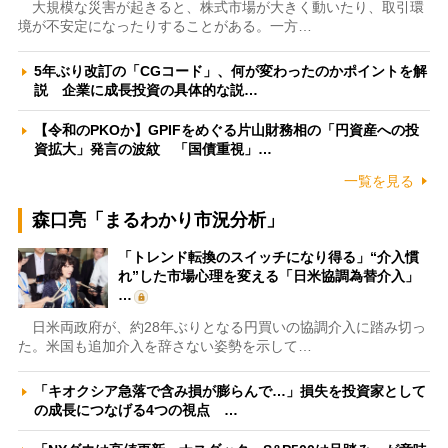
大規模な災害が起きると、株式市場が大きく動いたり、取引環
境が不安定になったりすることがある。一方…
5年ぶり改訂の「CGコード」、何が変わったのかポイントを解
説 企業に成長投資の具体的な説…
【令和のPKOか】GPIFをめぐる片山財務相の「円資産への投
資拡大」発言の波紋 「国債重視」…
一覧を見る
森口亮「まるわかり市況分析」
「トレンド転換のスイッチになり得る」“介入慣
れ”した市場心理を変える「日米協調為替介入」
…
日米両政府が、約28年ぶりとなる円買いの協調介入に踏み切っ
た。米国も追加介入を辞さない姿勢を示して…
「キオクシア急落で含み損が膨らんで…」損失を投資家として
の成長につなげる4つの視点 …