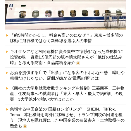
「約5時間かかるし、料金も高いのになぜ？」東京～博多間の
移動に飛行機ではなく新幹線を選ぶ人の事情
キオクシアなどAI関連株に資金集中で“割安になった成長株”に
投資妙味 資産1.5億円超の坂本慎太郎さんが「絶好の仕込み
時」と考える防衛・食品銘柄を紹介
お酒を提供する店で「出禁」になる客のトホホな生態 嘔吐や
粗相だけじゃない、店側が嫌がる“最悪の客”とは
《商社の大学別就職者数ランキングを解剖》三菱商事、三井物
産、住友商事への就職者は「東大・早大・慶大で約6割」の現
実 3大学以外で強い大学はどこか
急増する中国企業の“国籍ロンダリング” SHEIN、TikTok、
Temu…本社機能を海外に移転させ、トランプ関税の回避を狙
う 現地人を隠れ蓑にした中国企業の農業参入・土地取得への
懸念も