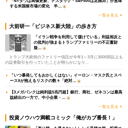
「NYダウは高値更新、ナスダック・S&P500は足踏み」が意味
する米国株市場の変化 半…
一覧を見る
大前研一「ビジネス新大陸」の歩き方
「イラン戦争を利用して儲けている」利益相反と
の批判が強まるトランプファミリーの不正蓄財
疑…
トランプ大統領のファミリー信託が今年1～3月に3000回以上も
の証券取引を行っていたことが明らかになり…
「いつ暴発してもおかしくはない」イーロン・マスク氏とスペ
ースXが抱えるリスクの数々「絶対…
【3メガバンクは純利益5兆円超】銀行、商社、ゼネコンは最高
益続出の一方で、中小企業・…
一覧を見る
投資ノウハウ満載コミック「俺がカブ番長！」