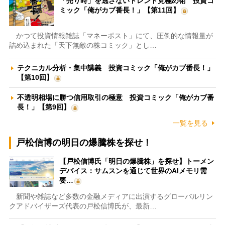
「売り時」を逃さないトレンド見極め術 投資コ
ミック「俺がカブ番長！」【第11回】
かつて投資情報雑誌「マネーポスト」にて、圧倒的な情報量が
詰め込まれた「天下無敵の株コミック」とし…
テクニカル分析・集中講義 投資コミック「俺がカブ番長！」
【第10回】
不透明相場に勝つ信用取引の極意 投資コミック「俺がカブ番
長！」【第9回】
一覧を見る
戸松信博の明日の爆騰株を探せ！
【戸松信博氏「明日の爆騰株」を探せ】トーメン
デバイス：サムスンを通じて世界のAIメモリ需
要…
新聞や雑誌など多数の金融メディアに出演するグローバルリン
クアドバイザーズ代表の戸松信博氏が、最新…