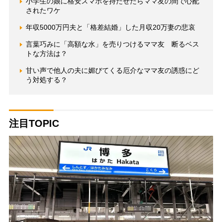
小学生の娘に格安スマホを持たせたらママ友の間で心配
されたワケ
年収5000万円夫と「格差結婚」した月収20万妻の悲哀
言葉巧みに「高額な水」を売りつけるママ友 断るベス
トな方法は？
甘い声で他人の夫に媚びてくる厄介なママ友の誘惑にど
う対処する？
注目TOPIC