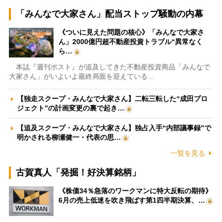
「みんなで大家さん」配当ストップ騒動の内幕
《ついに見えた問題の核心》「みんなで大家さ
ん」2000億円超不動産投資トラブル“異常なく
ら…
本誌『週刊ポスト』が追及してきた不動産投資商品「みんなで
大家さん」がいよいよ最終局面を迎えている…
【独走スクープ・みんなで大家さん】二転三転した“成田プロ
ジェクト”の計画変更の裏で起き…
【追及スクープ・みんなで大家さん】独占入手“内部議事録”で
明かされる柳瀬健一・代表の思…
一覧を見る
古賀真人「発掘！好決算銘柄」
《株価34％急落のワークマンに特大反転の期待》
6月の売上低迷を吹き飛ばす第1四半期決算、…