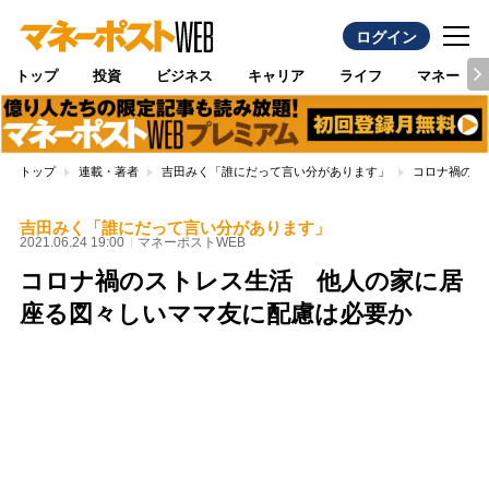
ログイン
トップ
投資
ビジネス
キャリア
ライフ
マネー
トップ
連載・著者
吉田みく「誰にだって言い分があります」
コロナ禍のス
吉田みく「誰にだって言い分があります」
2021.06.24 19:00
マネーポストWEB
コロナ禍のストレス生活 他人の家に居
座る図々しいママ友に配慮は必要か
Loaded
:
100.00%
/
Unmute