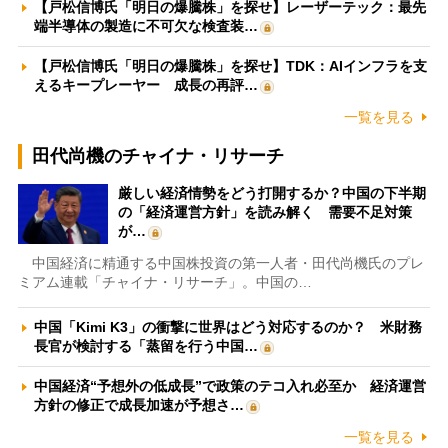
【戸松信博氏「明日の爆騰株」を探せ】レーザーテック：最先
端半導体の製造に不可欠な検査装…
【戸松信博氏「明日の爆騰株」を探せ】TDK：AIインフラを支
えるキープレーヤー 成長の再評…
一覧を見る
田代尚機のチャイナ・リサーチ
厳しい経済情勢をどう打開するか？中国の下半期
の「経済運営方針」を読み解く 需要不足対策
が…
中国経済に精通する中国株投資の第一人者・田代尚機氏のプレ
ミアム連載「チャイナ・リサーチ」。中国の…
中国「Kimi K3」の衝撃に世界はどう対応するのか？ 米財務
長官が検討する「蒸留を行う中国…
中国経済“予想外の低成長”で政策のテコ入れ必至か 経済運営
方針の修正で成長加速が予想さ…
一覧を見る