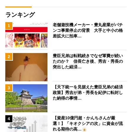
ランキング
老舗遊技機メーカー・豊丸産業がパチ
1
ンコ事業停止の背景 大手と中小の格
差拡大に拍車…
豊臣兄弟は転戦続きでなぜ軍費が続い
2
たのか？ 信長亡き後、秀吉・秀長の
突出した経済…
【天下統一を見据えた豊臣兄弟の経済
3
政策】秀吉が弟・秀長を紀伊に転封し
た納得の事情…
【資産10億円超・かんちさんが厳
4
選！】「キオクシアの次」に資金が流
れる期待の高…