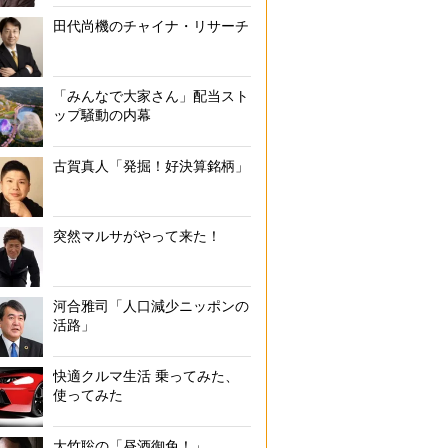
田代尚機のチャイナ・リサーチ
「みんなで大家さん」配当スト
ップ騒動の内幕
古賀真人「発掘！好決算銘柄」
突然マルサがやって来た！
河合雅司「人口減少ニッポンの
活路」
快適クルマ生活 乗ってみた、
使ってみた
大竹聡の「昼酒御免！」