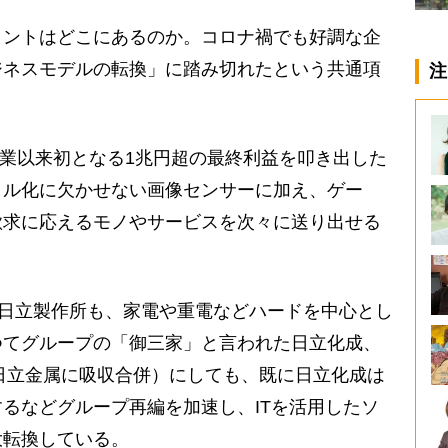
ントはどこにあるのか。コロナ禍でも好調な企
ジネスモデルの転換」に踏み切れたという共通項
注
創業以来初となる1兆円超の最終利益を叩き出した
タル化に欠かせない画像センサーに加え、ゲー
欲求に応えるモノやサービスを次々に送り出せる
た日立製作所も、家電や重電などハードを中心とし
つてグループの「御三家」と言われた日立化成、
に日立金属に吸収合併）にしても、既に日立化成は
るなどグループ再編を加速し、ITを活用したソ
大転換している。