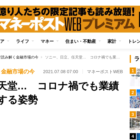
ア
ライフ
マネー
住まい・不動産
家計
トレ
で読み解く金融市場の今
ソニー、日立、任天堂… コロナ禍でも業績好調の企業に共通する姿勢
ラ
1
く金融市場の今
2021.07.08 07:00
マネーポストWEB
天堂… コロナ禍でも業績
2
する姿勢
Loaded
:
3
97.13%
/
4