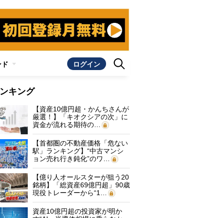
ンド
ログイン
ンキング
【資産10億円超・かんちさんが
厳選！】「キオクシアの次」に
資金が流れる期待の…
【首都圏の不動産価格「危ない
駅」ランキング】“中古マンシ
ョン売れ行き鈍化”のワ…
【億り人オールスターが狙う20
銘柄】「総資産69億円超」90歳
現役トレーダーから“1…
資産10億円超の投資家が明か