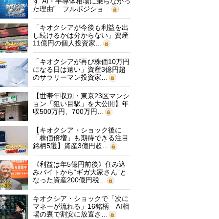
す“AI・半導体相場に乗らなかっ
た理由” フルポジショ…
「キオクシアが今後も利益を出
し続けるかは分からない」資産
11億円の個人投資家…
「キオクシアが再び株価10万円
になる日は遠い」資産3億円超
のサラリーマン投資家…
【世帯年収別・東京23区マンシ
ョン「狙い目駅」を大公開】年
収500万円、700万円…
【キオクシア・ショック後に
「株価倍増」も期待できる注目
銘柄5選】資産3億円超…
《利益は年5億円前後》住み込
みバイトから“ギガ大家さん”と
なった資産200億円税…
キオクシア・ショックで「次に
マネーが流れる」16銘柄 AI相
場の裏で割安に放置さ…