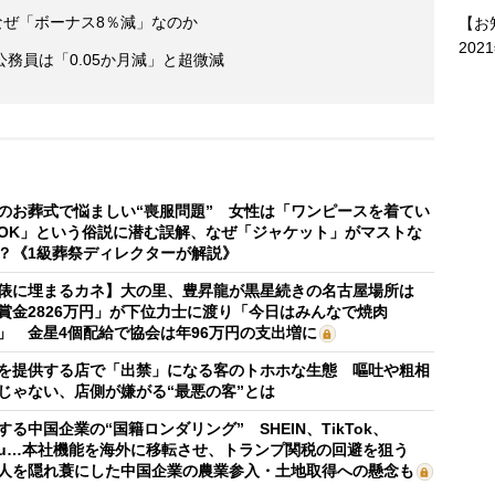
なぜ「ボーナス8％減」なのか
【お
202
務員は「0.05か月減」と超微減
のお葬式で悩ましい“喪服問題” 女性は「ワンピースを着てい
OK」という俗説に潜む誤解、なぜ「ジャケット」がマストな
？《1級葬祭ディレクターが解説》
俵に埋まるカネ】大の里、豊昇龍が黒星続きの名古屋場所は
賞金2826万円」が下位力士に渡り「今日はみんなで焼肉
」 金星4個配給で協会は年96万円の支出増に
を提供する店で「出禁」になる客のトホホな生態 嘔吐や粗相
じゃない、店側が嫌がる“最悪の客”とは
する中国企業の“国籍ロンダリング” SHEIN、TikTok、
mu…本社機能を海外に移転させ、トランプ関税の回避を狙う
人を隠れ蓑にした中国企業の農業参入・土地取得への懸念も