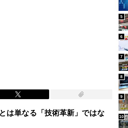
5
6
7
8
9
とは単なる「技術革新」ではな
10