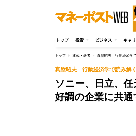
トップ
投資
ビジネス
キャリ
トップ
連載・著者
真壁昭夫 行動経済学
真壁昭夫 行動経済学で読み解
ソニー、日立、任
好調の企業に共通
Unmute