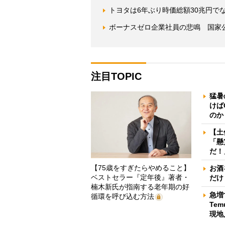
トヨタは6年ぶり時価総額30兆円で
ボーナスゼロ企業社員の悲鳴 国家公
注目TOPIC
猛暑
けば
のか
【土
「懸
だ！
【75歳をすぎたらやめること】
お酒
ベストセラー『定年後』著者・
だけ
楠木新氏が指南する老年期の好
急増
循環を呼び込む方法
Te
現地