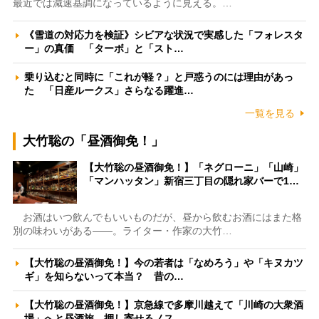
最近では減速基調になっているように見える。…
《雪道の対応力を検証》シビアな状況で実感した「フォレスタ
ー」の真価 「ターボ」と「スト…
乗り込むと同時に「これが軽？」と戸惑うのには理由があっ
た 「日産ルークス」さらなる躍進…
一覧を見る
大竹聡の「昼酒御免！」
【大竹聡の昼酒御免！】「ネグローニ」「山崎」
「マンハッタン」新宿三丁目の隠れ家バーで1…
お酒はいつ飲んでもいいものだが、昼から飲むお酒にはまた格
別の味わいがある――。ライター・作家の大竹…
【大竹聡の昼酒御免！】今の若者は「なめろう」や「キヌカツ
ギ」を知らないって本当？ 昔の…
【大竹聡の昼酒御免！】京急線で多摩川越えて「川崎の大衆酒
場」へと昼酒旅 押し寄せるノス…