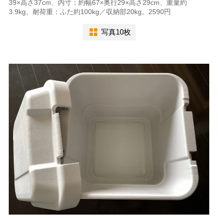
39×高さ37cm、内寸：約幅67×奥行29×高さ29cm、重量約
3.9kg、耐荷重：ふた約100kg／収納部20kg。2590円
写真10枚