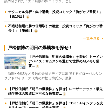
詰め込まれた「天下無敵の株コミック」とし…
テクニカル分析・集中講義 投資コミック「俺がカブ番長！」
【第10回】
不透明相場に勝つ信用取引の極意 投資コミック「俺がカブ番
長！」【第9回】
一覧を見る
戸松信博の明日の爆騰株を探せ！
【戸松信博氏「明日の爆騰株」を探せ】トーメン
デバイス：サムスンを通じて世界のAIメモリ需
要…
新聞や雑誌など多数の金融メディアに出演するグローバルリン
クアドバイザーズ代表の戸松信博氏が、最新…
【戸松信博氏「明日の爆騰株」を探せ】レーザーテック：最先
端半導体の製造に不可欠な検査装…
【戸松信博氏「明日の爆騰株」を探せ】TDK：AIインフラを支
えるキープレーヤー 成長の再評…