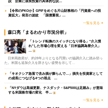
説 企業に成長投資の具体的な説…
【令和のPKOか】GPIFをめぐる片山財務相の「円資産への投
資拡大」発言の波紋 「国債重視」…
一覧を見る
森口亮「まるわかり市況分析」
「トレンド転換のスイッチになり得る」“介入慣
れ”した市場心理を変える「日米協調為替介入」
…
日米両政府が、約28年ぶりとなる円買いの協調介入に踏み切っ
た。米国も追加介入を辞さない姿勢を示して…
「キオクシア急落で含み損が膨らんで…」損失を投資家として
の成長につなげる4つの視点 …
「NYダウは高値更新、ナスダック・S&P500は足踏み」が意味
する米国株市場の変化 半…
一覧を見る