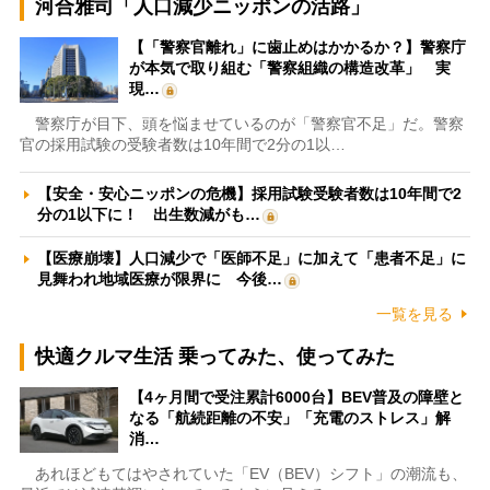
河合雅司「人口減少ニッポンの活路」
【「警察官離れ」に歯止めはかかるか？】警察庁
が本気で取り組む「警察組織の構造改革」 実
現…
警察庁が目下、頭を悩ませているのが「警察官不足」だ。警察
官の採用試験の受験者数は10年間で2分の1以…
【安全・安心ニッポンの危機】採用試験受験者数は10年間で2
分の1以下に！ 出生数減がも…
【医療崩壊】人口減少で「医師不足」に加えて「患者不足」に
見舞われ地域医療が限界に 今後…
一覧を見る
快適クルマ生活 乗ってみた、使ってみた
【4ヶ月間で受注累計6000台】BEV普及の障壁と
なる「航続距離の不安」「充電のストレス」解
消…
あれほどもてはやされていた「EV（BEV）シフト」の潮流も、