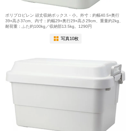
ポリプロピレン 頑丈収納ボックス・小。外寸：約幅40.5×奥行
39×高さ37cm、内寸：約幅29×奥行29×高さ29cm、重量約2kg、
耐荷重：ふた約100kg／収納部13.5kg。1290円
写真10枚