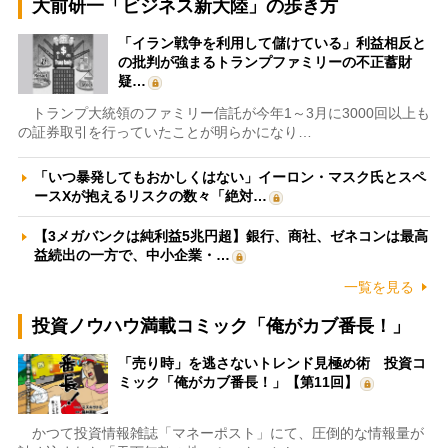
大前研一「ビジネス新大陸」の歩き方
「イラン戦争を利用して儲けている」利益相反と
の批判が強まるトランプファミリーの不正蓄財
疑…
トランプ大統領のファミリー信託が今年1～3月に3000回以上も
の証券取引を行っていたことが明らかになり…
「いつ暴発してもおかしくはない」イーロン・マスク氏とスペ
ースXが抱えるリスクの数々「絶対…
【3メガバンクは純利益5兆円超】銀行、商社、ゼネコンは最高
益続出の一方で、中小企業・…
一覧を見る
投資ノウハウ満載コミック「俺がカブ番長！」
「売り時」を逃さないトレンド見極め術 投資コ
ミック「俺がカブ番長！」【第11回】
かつて投資情報雑誌「マネーポスト」にて、圧倒的な情報量が