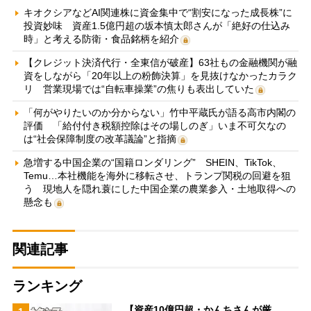
キオクシアなどAI関連株に資金集中で“割安になった成長株”に
投資妙味 資産1.5億円超の坂本慎太郎さんが「絶好の仕込み
時」と考える防衛・食品銘柄を紹介
【クレジット決済代行・全東信が破産】63社もの金融機関が融
資をしながら「20年以上の粉飾決算」を見抜けなかったカラク
リ 営業現場では“自転車操業”の焦りも表出していた
「何がやりたいのか分からない」竹中平蔵氏が語る高市内閣の
評価 「給付付き税額控除はその場しのぎ」いま不可欠なの
は“社会保障制度の改革議論”と指摘
急増する中国企業の“国籍ロンダリング” SHEIN、TikTok、
Temu…本社機能を海外に移転させ、トランプ関税の回避を狙
う 現地人を隠れ蓑にした中国企業の農業参入・土地取得への
懸念も
関連記事
ランキング
【資産10億円超・かんちさんが厳