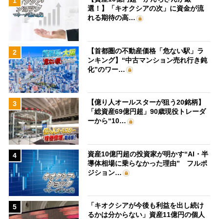
1
選！】「キオクシアの次」に資金が流
れる期待の高…
【首都圏の不動産価格「危ない駅」ラ
2
ンキング】“中古マンション売れ行き鈍
化”のワー…
【億り人オールスターが狙う20銘柄】
3
「総資産69億円超」90歳現役トレーダ
ーから“10…
資産10億円超の投資家が明かす“AI・半
4
導体相場に乗らなかった理由” フルポ
ジション…
「キオクシアが今後も利益を出し続け
5
るかは分からない」資産11億円の個人