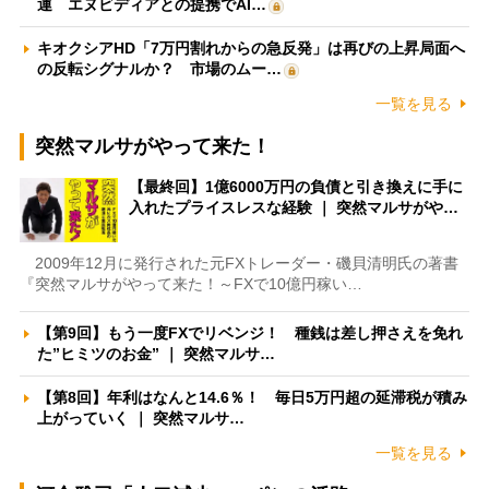
運 エヌビディアとの提携でAI…
キオクシアHD「7万円割れからの急反発」は再びの上昇局面へ
の反転シグナルか？ 市場のムー…
一覧を見る
突然マルサがやって来た！
【最終回】1億6000万円の負債と引き換えに手に
入れたプライスレスな経験 ｜ 突然マルサがや…
2009年12月に発行された元FXトレーダー・磯貝清明氏の著書
『突然マルサがやって来た！～FXで10億円稼い…
【第9回】もう一度FXでリベンジ！ 種銭は差し押さえを免れ
た”ヒミツのお金” ｜ 突然マルサ…
【第8回】年利はなんと14.6％！ 毎日5万円超の延滞税が積み
上がっていく ｜ 突然マルサ…
一覧を見る