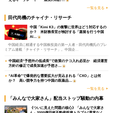
一覧を見る
田代尚機のチャイナ・リサーチ
中国「Kimi K3」の衝撃に世界はどう対応するの
か？ 米財務長官が検討する「蒸留を行う中国
AI…
中国経済に精通する中国株投資の第一人者・田代尚機氏のプレ
ミアム連載「チャイナ・リサーチ」。中国企…
中国経済“予想外の低成長”で政策のテコ入れ必至か 経済運営
方針の修正で成長加速が予想さ…
“AI革命”で爆発的な需要拡大が見込まれる「CXO」とは何
か？ 高い競争力を持つ中国の医薬品…
一覧を見る
「みんなで大家さん」配当ストップ騒動の内幕
《ついに見えた問題の核心》「みんなで大家さ
ん」2000億円超不動産投資トラブル“異常なく