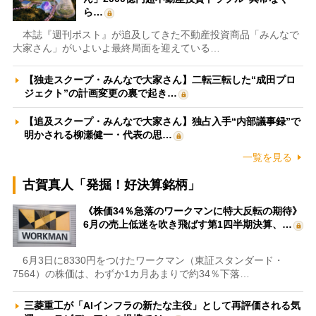
ら…
本誌『週刊ポスト』が追及してきた不動産投資商品「みんなで
大家さん」がいよいよ最終局面を迎えている…
【独走スクープ・みんなで大家さん】二転三転した“成田プロ
ジェクト”の計画変更の裏で起き…
【追及スクープ・みんなで大家さん】独占入手“内部議事録”で
明かされる柳瀬健一・代表の思…
一覧を見る
古賀真人「発掘！好決算銘柄」
《株価34％急落のワークマンに特大反転の期待》
6月の売上低迷を吹き飛ばす第1四半期決算、…
6月3日に8330円をつけたワークマン（東証スタンダード・
7564）の株価は、わずか1カ月あまりで約34％下落…
三菱重工が「AIインフラの新たな主役」として再評価される気