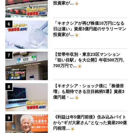
投資家が…
「キオクシアが再び株価10万円になる
6
日は遠い」資産3億円超のサラリーマン
投資家が…
【世帯年収別・東京23区マンション
7
「狙い目駅」を大公開】年収500万円、
700万円で…
【キオクシア・ショック後に「株価倍
8
増」も期待できる注目銘柄5選】資産3
億円超・…
《利益は年5億円前後》住み込みバイト
9
から“ギガ大家さん”となった資産200億
円税理…