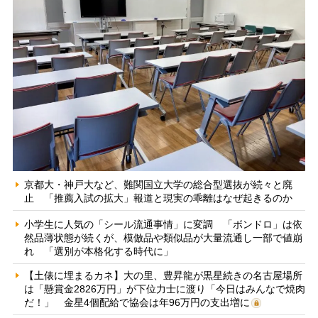
京都大・神戸大など、難関国立大学の総合型選抜が続々と廃
止 「推薦入試の拡大」報道と現実の乖離はなぜ起きるのか
小学生に人気の「シール流通事情」に変調 「ボンドロ」は依
然品薄状態が続くが、模倣品や類似品が大量流通し一部で値崩
れ 「選別が本格化する時代に」
【土俵に埋まるカネ】大の里、豊昇龍が黒星続きの名古屋場所
は「懸賞金2826万円」が下位力士に渡り「今日はみんなで焼肉
だ！」 金星4個配給で協会は年96万円の支出増に