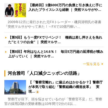
【最終回】1億6000万円の負債と引き換えに手に
入れたプライスレスな経験 ｜ 突然マルサがや…
2009年12月に発行された元FXトレーダー・磯貝清明氏の著書
『突然マルサがやって来た！～FXで10億円稼い…
【第9回】もう一度FXでリベンジ！ 種銭は差し押さえを免れ
た”ヒミツのお金” ｜ 突然マルサ…
【第8回】年利はなんと14.6％！ 毎日5万円超の延滞税が積み
上がっていく ｜ 突然マルサ…
一覧を見る
河合雅司「人口減少ニッポンの活路」
【「警察官離れ」に歯止めはかかるか？】警察庁
が本気で取り組む「警察組織の構造改革」 実
現…
警察庁が目下、頭を悩ませているのが「警察官不足」だ。警察
官の採用試験の受験者数は10年間で2分の1以…