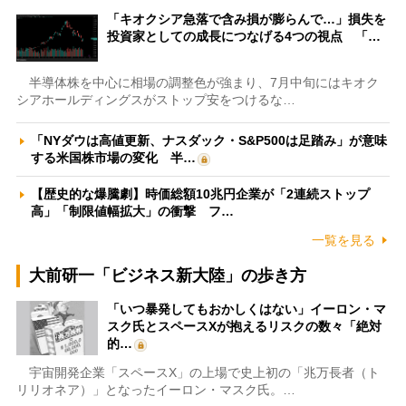
「キオクシア急落で含み損が膨らんで…」損失を
投資家としての成長につなげる4つの視点 「…
半導体株を中心に相場の調整色が強まり、7月中旬にはキオク
シアホールディングスがストップ安をつけるな…
「NYダウは高値更新、ナスダック・S&P500は足踏み」が意味
する米国株市場の変化 半…
【歴史的な爆騰劇】時価総額10兆円企業が「2連続ストップ
高」「制限値幅拡大」の衝撃 フ…
一覧を見る
大前研一「ビジネス新大陸」の歩き方
「いつ暴発してもおかしくはない」イーロン・マ
スク氏とスペースXが抱えるリスクの数々「絶対
的…
宇宙開発企業「スペースX」の上場で史上初の「兆万長者（ト
リリオネア）」となったイーロン・マスク氏。…