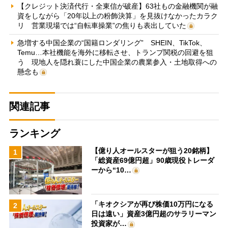
【クレジット決済代行・全東信が破産】63社もの金融機関が融
資をしながら「20年以上の粉飾決算」を見抜けなかったカラク
リ 営業現場では“自転車操業”の焦りも表出していた
急増する中国企業の“国籍ロンダリング” SHEIN、TikTok、
Temu…本社機能を海外に移転させ、トランプ関税の回避を狙
う 現地人を隠れ蓑にした中国企業の農業参入・土地取得への
懸念も
関連記事
ランキング
【億り人オールスターが狙う20銘柄】
1
「総資産69億円超」90歳現役トレーダ
ーから“10…
「キオクシアが再び株価10万円になる
2
日は遠い」資産3億円超のサラリーマン
投資家が…