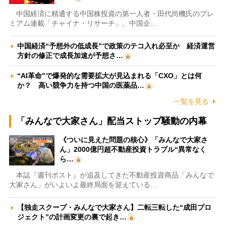
中国経済に精通する中国株投資の第一人者・田代尚機氏のプレ
ミアム連載「チャイナ・リサーチ」。中国企…
中国経済“予想外の低成長”で政策のテコ入れ必至か 経済運営
方針の修正で成長加速が予想さ…
“AI革命”で爆発的な需要拡大が見込まれる「CXO」とは何
か？ 高い競争力を持つ中国の医薬品…
一覧を見る
「みんなで大家さん」配当ストップ騒動の内幕
《ついに見えた問題の核心》「みんなで大家さ
ん」2000億円超不動産投資トラブル“異常なく
ら…
本誌『週刊ポスト』が追及してきた不動産投資商品「みんなで
大家さん」がいよいよ最終局面を迎えている…
【独走スクープ・みんなで大家さん】二転三転した“成田プロ
ジェクト”の計画変更の裏で起き…