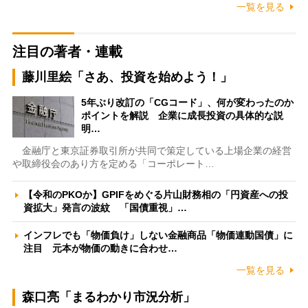
一覧を見る
注目の著者・連載
藤川里絵「さあ、投資を始めよう！」
5年ぶり改訂の「CGコード」、何が変わったのか
ポイントを解説 企業に成長投資の具体的な説
明…
金融庁と東京証券取引所が共同で策定している上場企業の経営
や取締役会のあり方を定める「コーポレート…
【令和のPKOか】GPIFをめぐる片山財務相の「円資産への投
資拡大」発言の波紋 「国債重視」…
インフレでも「物価負け」しない金融商品「物価連動国債」に
注目 元本が物価の動きに合わせ…
一覧を見る
森口亮「まるわかり市況分析」