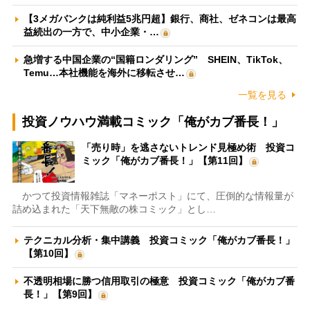
【3メガバンクは純利益5兆円超】銀行、商社、ゼネコンは最高
益続出の一方で、中小企業・…
急増する中国企業の“国籍ロンダリング” SHEIN、TikTok、
Temu…本社機能を海外に移転させ…
一覧を見る
投資ノウハウ満載コミック「俺がカブ番長！」
「売り時」を逃さないトレンド見極め術 投資コ
ミック「俺がカブ番長！」【第11回】
かつて投資情報雑誌「マネーポスト」にて、圧倒的な情報量が
詰め込まれた「天下無敵の株コミック」とし…
テクニカル分析・集中講義 投資コミック「俺がカブ番長！」
【第10回】
不透明相場に勝つ信用取引の極意 投資コミック「俺がカブ番
長！」【第9回】