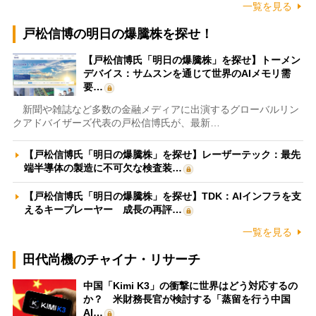
一覧を見る
戸松信博の明日の爆騰株を探せ！
【戸松信博氏「明日の爆騰株」を探せ】トーメン
デバイス：サムスンを通じて世界のAIメモリ需
要…
新聞や雑誌など多数の金融メディアに出演するグローバルリン
クアドバイザーズ代表の戸松信博氏が、最新…
【戸松信博氏「明日の爆騰株」を探せ】レーザーテック：最先
端半導体の製造に不可欠な検査装…
【戸松信博氏「明日の爆騰株」を探せ】TDK：AIインフラを支
えるキープレーヤー 成長の再評…
一覧を見る
田代尚機のチャイナ・リサーチ
中国「Kimi K3」の衝撃に世界はどう対応するの
か？ 米財務長官が検討する「蒸留を行う中国
AI…