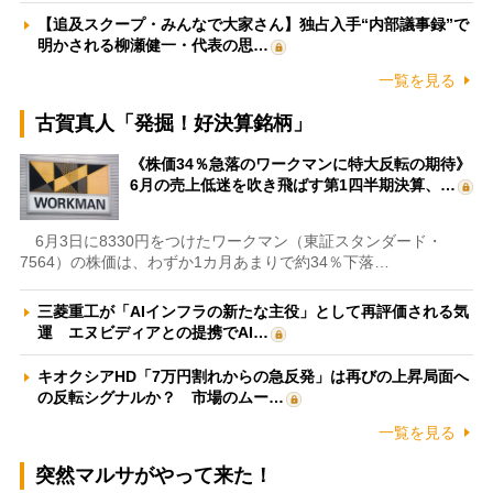
【追及スクープ・みんなで大家さん】独占入手“内部議事録”で
明かされる柳瀬健一・代表の思…
一覧を見る
古賀真人「発掘！好決算銘柄」
《株価34％急落のワークマンに特大反転の期待》
6月の売上低迷を吹き飛ばす第1四半期決算、…
6月3日に8330円をつけたワークマン（東証スタンダード・
7564）の株価は、わずか1カ月あまりで約34％下落…
三菱重工が「AIインフラの新たな主役」として再評価される気
運 エヌビディアとの提携でAI…
キオクシアHD「7万円割れからの急反発」は再びの上昇局面へ
の反転シグナルか？ 市場のムー…
一覧を見る
突然マルサがやって来た！