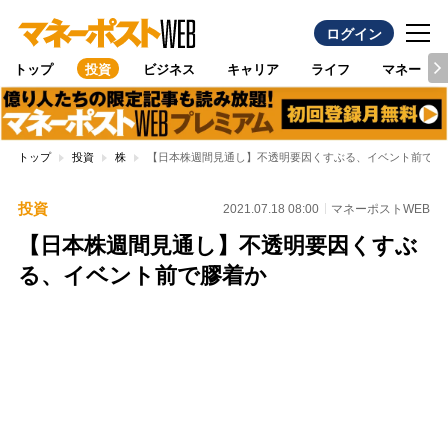
ログイン
トップ
投資
ビジネス
キャリア
ライフ
マネー
トップ
投資
株
【日本株週間見通し】不透明要因くすぶる、イベント前で膠
投資
2021.07.18 08:00
マネーポストWEB
【日本株週間見通し】不透明要因くすぶ
る、イベント前で膠着か
Loaded
:
88.27%
/
Unmute