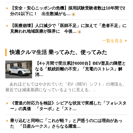
【安全・安心ニッポンの危機】採用試験受験者数は10年間で2
分の1以下に！ 出生数減がも…
【医療崩壊】人口減少で「医師不足」に加えて「患者不足」に
見舞われ地域医療が限界に 今後…
一覧を見る
快適クルマ生活 乗ってみた、使ってみた
【4ヶ月間で受注累計6000台】BEV普及の障壁と
なる「航続距離の不安」「充電のストレス」解
消…
あれほどもてはやされていた「EV（BEV）シフト」の潮流も、
最近では減速基調になっているように見える。…
《雪道の対応力を検証》シビアな状況で実感した「フォレスタ
ー」の真価 「ターボ」と「スト…
乗り込むと同時に「これが軽？」と戸惑うのには理由があっ
た 「日産ルークス」さらなる躍進…