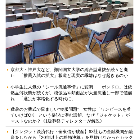
京都大・神戸大など、難関国立大学の総合型選抜が続々と廃
止 「推薦入試の拡大」報道と現実の乖離はなぜ起きるのか
小学生に人気の「シール流通事情」に変調 「ボンドロ」は依
然品薄状態が続くが、模倣品や類似品が大量流通し一部で値崩
れ 「選別が本格化する時代に」
猛暑のお葬式で悩ましい“喪服問題” 女性は「ワンピースを着
ていけばOK」という俗説に潜む誤解、なぜ「ジャケット」が
マストなのか？《1級葬祭ディレクターが解説》
【クレジット決済代行・全東信が破産】63社もの金融機関が融
資をしながら「20年以上の粉飾決算」を見抜けなかったカラク