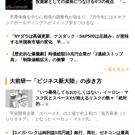
投資家としての成長につなげる4つの視点 「…
半導体株を中心に相場の調整色が強まり、7月中旬にはキオク
シアホールディングスがストップ安をつけるな…
「NYダウは高値更新、ナスダック・S&P500は足踏み」が意味
する米国株市場の変化 半…
【歴史的な爆騰劇】時価総額10兆円企業が「2連続ストップ
高」「制限値幅拡大」の衝撃 フ…
一覧を見る
大前研一「ビジネス新大陸」の歩き方
「いつ暴発してもおかしくはない」イーロン・マ
スク氏とスペースXが抱えるリスクの数々「絶対
的…
宇宙開発企業「スペースX」の上場で史上初の「兆万長者（ト
リリオネア）」となったイーロン・マスク氏。…
【3メガバンクは純利益5兆円超】銀行、商社、ゼネコンは最高