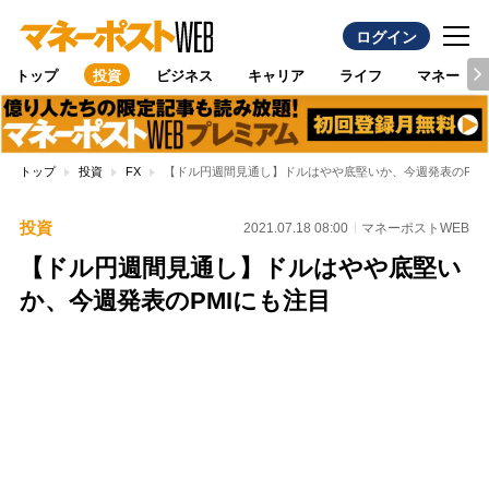
ログイン
トップ
投資
ビジネス
キャリア
ライフ
マネー
トップ
投資
FX
【ドル円週間見通し】ドルはやや底堅いか、今週発表のPMI
投資
2021.07.18 08:00
マネーポストWEB
【ドル円週間見通し】ドルはやや底堅い
か、今週発表のPMIにも注目
Loaded
:
100.00%
/
Unmute