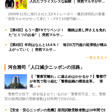
入れたプライスレスな経験 ｜ 突然マルサがや…
2009年12月に発行された元FXトレーダー・磯貝清明氏の著書
『突然マルサがやって来た！～FXで10億円稼い…
【第9回】もう一度FXでリベンジ！ 種銭は差し押さえを免れ
た”ヒミツのお金” ｜ 突然マルサ…
【第8回】年利はなんと14.6％！ 毎日5万円超の延滞税が積み
上がっていく ｜ 突然マルサ…
一覧を見る
河合雅司「人口減少ニッポンの活路」
【「警察官離れ」に歯止めはかかるか？】警察庁
が本気で取り組む「警察組織の構造改革」 実
現…
警察庁が目下、頭を悩ませているのが「警察官不足」だ。警察
官の採用試験の受験者数は10年間で2分の1以…
【安全・安心ニッポンの危機】採用試験受験者数は10年間で2