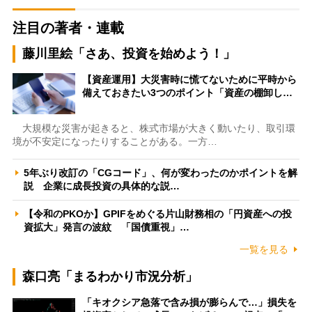
注目の著者・連載
藤川里絵「さあ、投資を始めよう！」
【資産運用】大災害時に慌てないために平時から
備えておきたい3つのポイント「資産の棚卸し…
大規模な災害が起きると、株式市場が大きく動いたり、取引環
境が不安定になったりすることがある。一方…
5年ぶり改訂の「CGコード」、何が変わったのかポイントを解
説 企業に成長投資の具体的な説…
【令和のPKOか】GPIFをめぐる片山財務相の「円資産への投
資拡大」発言の波紋 「国債重視」…
一覧を見る
森口亮「まるわかり市況分析」
「キオクシア急落で含み損が膨らんで…」損失を