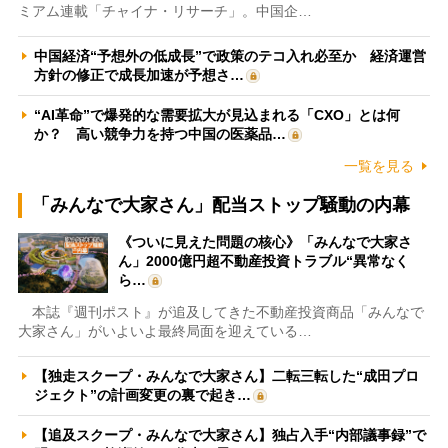
ミアム連載「チャイナ・リサーチ」。中国企…
中国経済“予想外の低成長”で政策のテコ入れ必至か 経済運営
方針の修正で成長加速が予想さ…
“AI革命”で爆発的な需要拡大が見込まれる「CXO」とは何
か？ 高い競争力を持つ中国の医薬品…
一覧を見る
「みんなで大家さん」配当ストップ騒動の内幕
《ついに見えた問題の核心》「みんなで大家さ
ん」2000億円超不動産投資トラブル“異常なく
ら…
本誌『週刊ポスト』が追及してきた不動産投資商品「みんなで
大家さん」がいよいよ最終局面を迎えている…
【独走スクープ・みんなで大家さん】二転三転した“成田プロ
ジェクト”の計画変更の裏で起き…
【追及スクープ・みんなで大家さん】独占入手“内部議事録”で