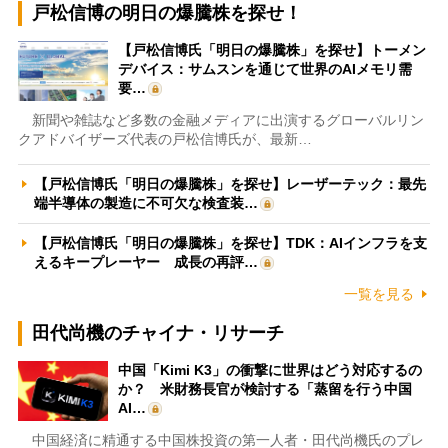
戸松信博の明日の爆騰株を探せ！
【戸松信博氏「明日の爆騰株」を探せ】トーメン
デバイス：サムスンを通じて世界のAIメモリ需
要…
新聞や雑誌など多数の金融メディアに出演するグローバルリン
クアドバイザーズ代表の戸松信博氏が、最新…
【戸松信博氏「明日の爆騰株」を探せ】レーザーテック：最先
端半導体の製造に不可欠な検査装…
【戸松信博氏「明日の爆騰株」を探せ】TDK：AIインフラを支
えるキープレーヤー 成長の再評…
一覧を見る
田代尚機のチャイナ・リサーチ
中国「Kimi K3」の衝撃に世界はどう対応するの
か？ 米財務長官が検討する「蒸留を行う中国
AI…
中国経済に精通する中国株投資の第一人者・田代尚機氏のプレ