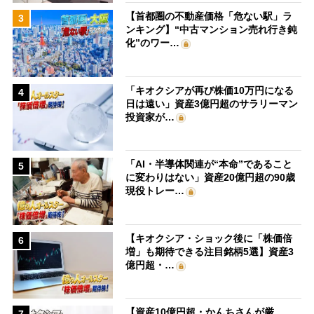
【首都圏の不動産価格「危ない駅」ラ
3
ンキング】“中古マンション売れ行き鈍
化”のワー…
「キオクシアが再び株価10万円になる
4
日は遠い」資産3億円超のサラリーマン
投資家が…
「AI・半導体関連が“本命”であること
5
に変わりはない」資産20億円超の90歳
現役トレー…
【キオクシア・ショック後に「株価倍
6
増」も期待できる注目銘柄5選】資産3
億円超・…
【資産10億円超・かんちさんが厳