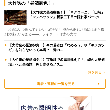
大竹聡の「昼酒御免！」
【大竹聡の昼酒御免！】「ネグローニ」「山崎」
「マンハッタン」新宿三丁目の隠れ家バーで1…
お酒はいつ飲んでもいいものだが、昼から飲むお酒にはまた格
別の味わいがある――。ライター・作家の大竹…
【大竹聡の昼酒御免！】今の若者は「なめろう」や「キヌカツ
ギ」を知らないって本当？ 昔の…
【大竹聡の昼酒御免！】京急線で多摩川越えて「川崎の大衆酒
場」へと昼酒旅 押し寄せるノス…
一覧を見る
著者・連載の一覧を見る