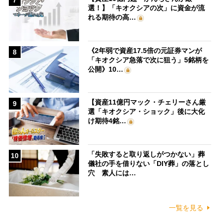
7
選！】「キオクシアの次」に資金が流
れる期待の高…
《2年弱で資産17.5倍の元証券マンが
8
「キオクシア急落で次に狙う」5銘柄を
公開》10…
【資産11億円マック・チェリーさん厳
9
選「キオクシア・ショック」後に大化
け期待4銘…
「失敗すると取り返しがつかない」葬
10
儀社の手を借りない「DIY葬」の落とし
穴 素人には…
一覧を見る