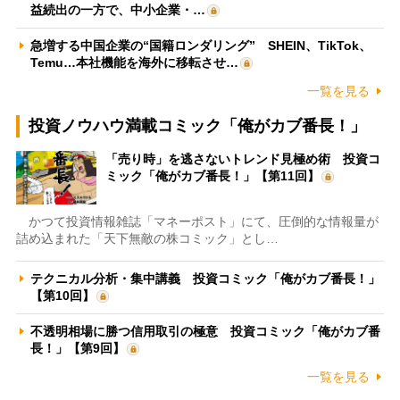
益続出の一方で、中小企業・…
急増する中国企業の“国籍ロンダリング” SHEIN、TikTok、
Temu…本社機能を海外に移転させ…
一覧を見る
投資ノウハウ満載コミック「俺がカブ番長！」
「売り時」を逃さないトレンド見極め術 投資コ
ミック「俺がカブ番長！」【第11回】
かつて投資情報雑誌「マネーポスト」にて、圧倒的な情報量が
詰め込まれた「天下無敵の株コミック」とし…
テクニカル分析・集中講義 投資コミック「俺がカブ番長！」
【第10回】
不透明相場に勝つ信用取引の極意 投資コミック「俺がカブ番
長！」【第9回】
一覧を見る