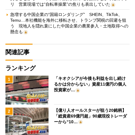
リ 営業現場では“自転車操業”の焦りも表出していた
急増する中国企業の“国籍ロンダリング” SHEIN、TikTok、
Temu…本社機能を海外に移転させ、トランプ関税の回避を狙
う 現地人を隠れ蓑にした中国企業の農業参入・土地取得への
懸念も
関連記事
ランキング
「キオクシアが今後も利益を出し続け
1
るかは分からない」資産11億円の個人
投資家が…
【億り人オールスターが狙う20銘柄】
2
「総資産69億円超」90歳現役トレーダ
ーから“10…