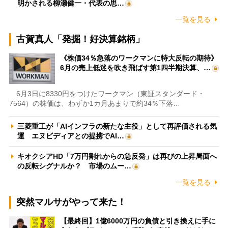
明かされる柳瀬健一・代表の思…
一覧を見る
古賀真人「発掘！好決算銘柄」
《株価34％急落のワークマンに特大反転の期待》
6月の売上低迷を吹き飛ばす第1四半期決算、…
6月3日に8330円をつけたワークマン（東証スタンダード・
7564）の株価は、わずか1カ月あまりで約34％下落…
三菱重工が「AIインフラの新たな主役」として再評価される気
運 エヌビディアとの提携でAI…
キオクシアHD「7万円割れからの急反発」は再びの上昇局面へ
の反転シグナルか？ 市場のムー…
一覧を見る
突然マルサがやって来た！
【最終回】1億6000万円の負債と引き換えに手に