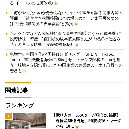
る“イーロンの右腕”の影
「何がやりたいのか分からない」竹中平蔵氏が語る高市内閣の
評価 「給付付き税額控除はその場しのぎ」いま不可欠なの
は“社会保障制度の改革議論”と指摘
キオクシアなどAI関連株に資金集中で“割安になった成長株”に
投資妙味 資産1.5億円超の坂本慎太郎さんが「絶好の仕込み
時」と考える防衛・食品銘柄を紹介
急増する中国企業の“国籍ロンダリング” SHEIN、TikTok、
Temu…本社機能を海外に移転させ、トランプ関税の回避を狙
う 現地人を隠れ蓑にした中国企業の農業参入・土地取得への
懸念も
関連記事
ランキング
【億り人オールスターが狙う20銘柄】
1
「総資産69億円超」90歳現役トレーダ
ーから“10…