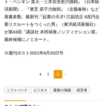
ト・ペンギン 楽天・三木谷浩史の挑戦』（日本経
済新聞）、『東芝 原子力敗戦』（文藝春秋）など
著書多数。最新刊『起業の天才! 江副浩正 8兆円企
業リクルートをつくった男』（東洋経済新報社）
が第43回「講談社 本田靖春ノンフィクション賞」
最終候補にノミネート。
※週刊ポスト2021年8月20日号
1
2
ソフトバンク
ビジネス
最後の海賊
経営者