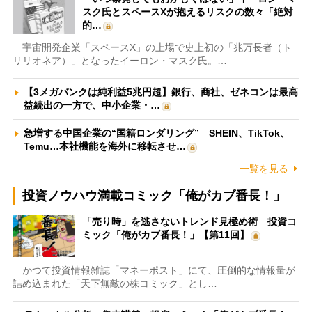
スク氏とスペースXが抱えるリスクの数々「絶対
的…
宇宙開発企業「スペースX」の上場で史上初の「兆万長者（ト
リリオネア）」となったイーロン・マスク氏。…
【3メガバンクは純利益5兆円超】銀行、商社、ゼネコンは最高
益続出の一方で、中小企業・…
急増する中国企業の“国籍ロンダリング” SHEIN、TikTok、
Temu…本社機能を海外に移転させ…
一覧を見る
投資ノウハウ満載コミック「俺がカブ番長！」
「売り時」を逃さないトレンド見極め術 投資コ
ミック「俺がカブ番長！」【第11回】
かつて投資情報雑誌「マネーポスト」にて、圧倒的な情報量が
詰め込まれた「天下無敵の株コミック」とし…