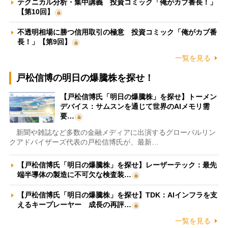
テクニカル分析・集中講義 投資コミック「俺がカブ番長！」
【第10回】
不透明相場に勝つ信用取引の極意 投資コミック「俺がカブ番
長！」【第9回】
一覧を見る
戸松信博の明日の爆騰株を探せ！
【戸松信博氏「明日の爆騰株」を探せ】トーメン
デバイス：サムスンを通じて世界のAIメモリ需
要…
新聞や雑誌など多数の金融メディアに出演するグローバルリン
クアドバイザーズ代表の戸松信博氏が、最新…
【戸松信博氏「明日の爆騰株」を探せ】レーザーテック：最先
端半導体の製造に不可欠な検査装…
【戸松信博氏「明日の爆騰株」を探せ】TDK：AIインフラを支
えるキープレーヤー 成長の再評…
一覧を見る