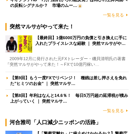
の反転シグナルか？ 市場のムー…
一覧を見る
突然マルサがやって来た！
【最終回】1億6000万円の負債と引き換えに手に
入れたプライスレスな経験 ｜ 突然マルサがや…
2009年12月に発行された元FXトレーダー・磯貝清明氏の著書
『突然マルサがやって来た！～FXで10億円稼い…
【第9回】もう一度FXでリベンジ！ 種銭は差し押さえを免れ
た”ヒミツのお金” ｜ 突然マルサ…
【第8回】年利はなんと14.6％！ 毎日5万円超の延滞税が積み
上がっていく ｜ 突然マルサ…
一覧を見る
河合雅司「人口減少ニッポンの活路」
【「警察官離れ」に歯止めはかかるか？】警察庁