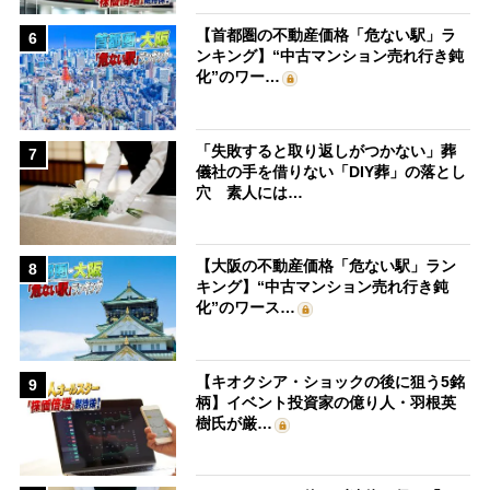
【首都圏の不動産価格「危ない駅」ラ
6
ンキング】“中古マンション売れ行き鈍
化”のワー…
「失敗すると取り返しがつかない」葬
7
儀社の手を借りない「DIY葬」の落とし
穴 素人には…
【大阪の不動産価格「危ない駅」ラン
8
キング】“中古マンション売れ行き鈍
化”のワース…
【キオクシア・ショックの後に狙う5銘
9
柄】イベント投資家の億り人・羽根英
樹氏が厳…