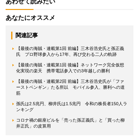
あわせて読みたい
あなたにオススメ
関連記事
【最後の海賊・連載第1回 前編】三木谷浩史氏と孫正義
氏 プロ野球参入から17年、再び交わる二人の軌跡
【最後の海賊・連載第1回 後編】ネットワーク完全仮想
化実現の楽天 携帯電話参入での3年越しの勝利
【最後の海賊・連載第2回 前編】三木谷浩史氏が「ファ
ーストペンギン」たる所以 モバイル参入、勝利への道
筋
孫氏は2.5兆円、柳井氏は1.5兆円 令和の株長者150人ラ
ンキング
コロナ禍の銀座ビルを「売った孫正義氏」と「買った柳
井正氏」の皮算用