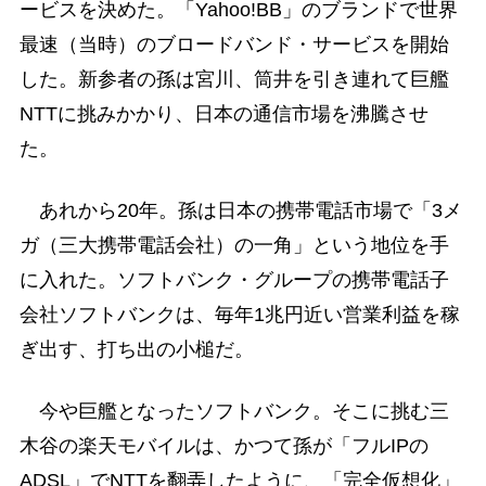
ービスを決めた。「Yahoo!BB」のブランドで世界
最速（当時）のブロードバンド・サービスを開始
した。新参者の孫は宮川、筒井を引き連れて巨艦
NTTに挑みかかり、日本の通信市場を沸騰させ
た。
あれから20年。孫は日本の携帯電話市場で「3メ
ガ（三大携帯電話会社）の一角」という地位を手
に入れた。ソフトバンク・グループの携帯電話子
会社ソフトバンクは、毎年1兆円近い営業利益を稼
ぎ出す、打ち出の小槌だ。
今や巨艦となったソフトバンク。そこに挑む三
木谷の楽天モバイルは、かつて孫が「フルIPの
ADSL」でNTTを翻弄したように、「完全仮想化」