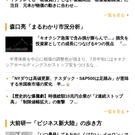
注目 元本が物価の動きに合わせ…
一覧を見る
森口亮「まるわかり市況分析」
「キオクシア急落で含み損が膨らんで…」損失を
投資家としての成長につなげる4つの視点 「…
半導体株を中心に相場の調整色が強まり、7月中旬にはキオク
シアホールディングスがストップ安をつけるな…
「NYダウは高値更新、ナスダック・S&P500は足踏み」が意味
する米国株市場の変化 半…
【歴史的な爆騰劇】時価総額10兆円企業が「2連続ストップ
高」「制限値幅拡大」の衝撃 フ…
一覧を見る
大前研一「ビジネス新大陸」の歩き方
「いつ暴発してもおかしくはない」イーロン・マ