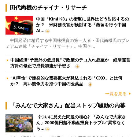
田代尚機のチャイナ・リサーチ
中国「Kimi K3」の衝撃に世界はどう対応するの
か？ 米財務長官が検討する「蒸留を行う中国
AI…
中国経済に精通する中国株投資の第一人者・田代尚機氏のプレ
ミアム連載「チャイナ・リサーチ」。中国企…
中国経済“予想外の低成長”で政策のテコ入れ必至か 経済運営
方針の修正で成長加速が予想さ…
“AI革命”で爆発的な需要拡大が見込まれる「CXO」とは何
か？ 高い競争力を持つ中国の医薬品…
一覧を見る
「みんなで大家さん」配当ストップ騒動の内幕
《ついに見えた問題の核心》「みんなで大家さ
ん」2000億円超不動産投資トラブル“異常なく
ら…