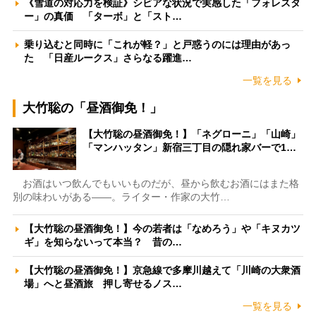
《雪道の対応力を検証》シビアな状況で実感した「フォレスタ
ー」の真価 「ターボ」と「スト…
乗り込むと同時に「これが軽？」と戸惑うのには理由があっ
た 「日産ルークス」さらなる躍進…
一覧を見る
大竹聡の「昼酒御免！」
【大竹聡の昼酒御免！】「ネグローニ」「山崎」
「マンハッタン」新宿三丁目の隠れ家バーで1…
お酒はいつ飲んでもいいものだが、昼から飲むお酒にはまた格
別の味わいがある――。ライター・作家の大竹…
【大竹聡の昼酒御免！】今の若者は「なめろう」や「キヌカツ
ギ」を知らないって本当？ 昔の…
【大竹聡の昼酒御免！】京急線で多摩川越えて「川崎の大衆酒
場」へと昼酒旅 押し寄せるノス…
一覧を見る