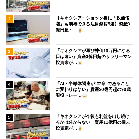
【キオクシア・ショック後に「株価倍
2
増」も期待できる注目銘柄5選】資産3
億円超・…
「キオクシアが再び株価10万円になる
3
日は遠い」資産3億円超のサラリーマン
投資家が…
「AI・半導体関連が“本命”であること
4
に変わりはない」資産20億円超の90歳
現役トレー…
「キオクシアが今後も利益を出し続け
5
るかは分からない」資産11億円の個人
投資家が…