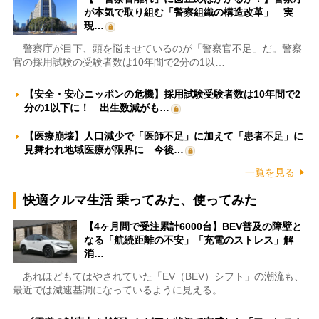
が本気で取り組む「警察組織の構造改革」 実
現…
警察庁が目下、頭を悩ませているのが「警察官不足」だ。警察
官の採用試験の受験者数は10年間で2分の1以…
【安全・安心ニッポンの危機】採用試験受験者数は10年間で2
分の1以下に！ 出生数減がも…
【医療崩壊】人口減少で「医師不足」に加えて「患者不足」に
見舞われ地域医療が限界に 今後…
一覧を見る
快適クルマ生活 乗ってみた、使ってみた
【4ヶ月間で受注累計6000台】BEV普及の障壁と
なる「航続距離の不安」「充電のストレス」解
消…
あれほどもてはやされていた「EV（BEV）シフト」の潮流も、
最近では減速基調になっているように見える。…