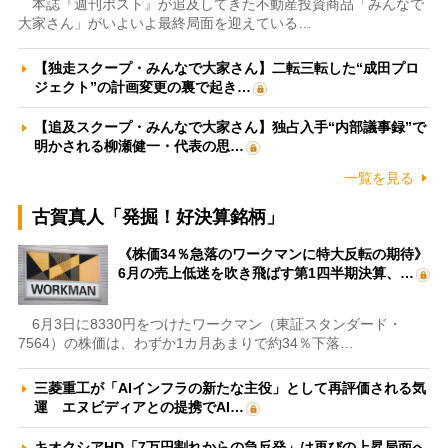
本誌『週刊ポスト』が追及してきた不動産投資商品「みんなで
大家さん」がいよいよ最終局面を迎えている…
【独走スクープ・みんなで大家さん】二転三転した“成田プロ
ジェクト”の計画変更の裏で起き…
【追及スクープ・みんなで大家さん】独占入手“内部議事録”で
明かされる柳瀬健一・代表の思…
一覧を見る
古賀真人「発掘！好決算銘柄」
《株価34％急落のワークマンに特大反転の期待》
6月の売上低迷を吹き飛ばす第1四半期決算、…
6月3日に8330円をつけたワークマン（東証スタンダード・
7564）の株価は、わずか1カ月あまりで約34％下落…
三菱重工が「AIインフラの新たな主役」として再評価される気
運 エヌビディアとの提携でAI…
キオクシアHD「7万円割れからの急反発」は再びの上昇局面へ