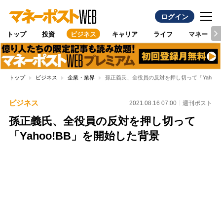
ログイン
トップ
投資
ビジネス
キャリア
ライフ
マネー
トップ
ビジネス
企業・業界
孫正義氏、全役員の反対を押し切って「Yahoo!
ビジネス
2021.08.16 07:00
週刊ポスト
孫正義氏、全役員の反対を押し切って
「Yahoo!BB」を開始した背景
Loaded
:
100.00%
/
Unmute