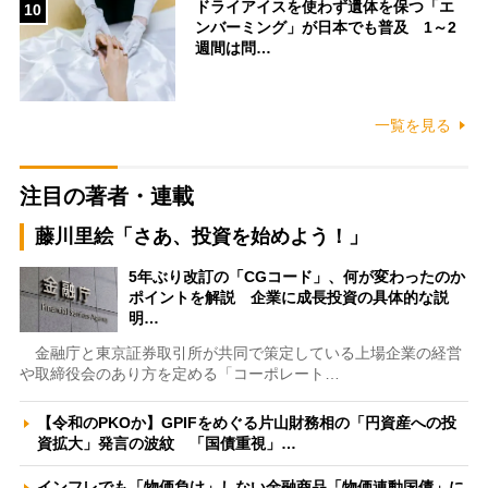
ドライアイスを使わず遺体を保つ「エ
10
ンバーミング」が日本でも普及 1～2
週間は問…
一覧を見る
注目の著者・連載
藤川里絵「さあ、投資を始めよう！」
5年ぶり改訂の「CGコード」、何が変わったのか
ポイントを解説 企業に成長投資の具体的な説
明…
金融庁と東京証券取引所が共同で策定している上場企業の経営
や取締役会のあり方を定める「コーポレート…
【令和のPKOか】GPIFをめぐる片山財務相の「円資産への投
資拡大」発言の波紋 「国債重視」…
インフレでも「物価負け」しない金融商品「物価連動国債」に