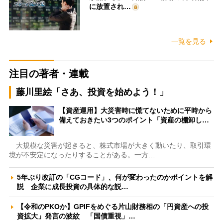
に放置され…
一覧を見る
注目の著者・連載
藤川里絵「さあ、投資を始めよう！」
【資産運用】大災害時に慌てないために平時から
備えておきたい3つのポイント「資産の棚卸し…
大規模な災害が起きると、株式市場が大きく動いたり、取引環
境が不安定になったりすることがある。一方…
5年ぶり改訂の「CGコード」、何が変わったのかポイントを解
説 企業に成長投資の具体的な説…
【令和のPKOか】GPIFをめぐる片山財務相の「円資産への投
資拡大」発言の波紋 「国債重視」…