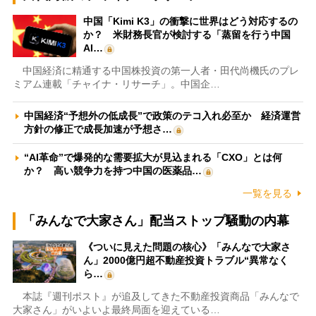
中国「Kimi K3」の衝撃に世界はどう対応するの
か？ 米財務長官が検討する「蒸留を行う中国
AI…
中国経済に精通する中国株投資の第一人者・田代尚機氏のプレ
ミアム連載「チャイナ・リサーチ」。中国企…
中国経済“予想外の低成長”で政策のテコ入れ必至か 経済運営
方針の修正で成長加速が予想さ…
“AI革命”で爆発的な需要拡大が見込まれる「CXO」とは何
か？ 高い競争力を持つ中国の医薬品…
一覧を見る
「みんなで大家さん」配当ストップ騒動の内幕
《ついに見えた問題の核心》「みんなで大家さ
ん」2000億円超不動産投資トラブル“異常なく
ら…
本誌『週刊ポスト』が追及してきた不動産投資商品「みんなで
大家さん」がいよいよ最終局面を迎えている…