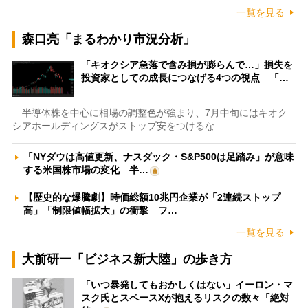
一覧を見る
森口亮「まるわかり市況分析」
「キオクシア急落で含み損が膨らんで…」損失を
投資家としての成長につなげる4つの視点 「…
半導体株を中心に相場の調整色が強まり、7月中旬にはキオク
シアホールディングスがストップ安をつけるな…
「NYダウは高値更新、ナスダック・S&P500は足踏み」が意味
する米国株市場の変化 半…
【歴史的な爆騰劇】時価総額10兆円企業が「2連続ストップ
高」「制限値幅拡大」の衝撃 フ…
一覧を見る
大前研一「ビジネス新大陸」の歩き方
「いつ暴発してもおかしくはない」イーロン・マ
スク氏とスペースXが抱えるリスクの数々「絶対