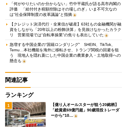
「何がやりたいのか分からない」竹中平蔵氏が語る高市内閣の
評価 「給付付き税額控除はその場しのぎ」いま不可欠なの
は“社会保障制度の改革議論”と指摘
【クレジット決済代行・全東信が破産】63社もの金融機関が融
資をしながら「20年以上の粉飾決算」を見抜けなかったカラク
リ 営業現場では“自転車操業”の焦りも表出していた
急増する中国企業の“国籍ロンダリング” SHEIN、TikTok、
Temu…本社機能を海外に移転させ、トランプ関税の回避を狙
う 現地人を隠れ蓑にした中国企業の農業参入・土地取得への
懸念も
関連記事
ランキング
【億り人オールスターが狙う20銘柄】
1
「総資産69億円超」90歳現役トレーダ
ーから“10…