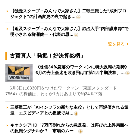
【独走スクープ・みんなで大家さん】二転三転した“成田プロ
ジェクト”の計画変更の裏で起き…
【追及スクープ・みんなで大家さん】独占入手“内部議事録”で
明かされる柳瀬健一・代表の思…
一覧を見る
古賀真人「発掘！好決算銘柄」
《株価34％急落のワークマンに特大反転の期待》
6月の売上低迷を吹き飛ばす第1四半期決算、…
6月3日に8330円をつけたワークマン（東証スタンダード・
7564）の株価は、わずか1カ月あまりで約34％下落…
三菱重工が「AIインフラの新たな主役」として再評価される気
運 エヌビディアとの提携でAI…
キオクシアHD「7万円割れからの急反発」は再びの上昇局面へ
の反転シグナルか？ 市場のムー…