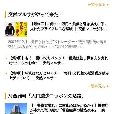
一覧を見る
突然マルサがやって来た！
【最終回】1億6000万円の負債と引き換えに手に
入れたプライスレスな経験 ｜ 突然マルサがや…
2009年12月に発行された元FXトレーダー・磯貝清明氏の著書
『突然マルサがやって来た！～FXで10億円稼い…
【第9回】もう一度FXでリベンジ！ 種銭は差し押さえを免れ
た”ヒミツのお金” ｜ 突然マルサ…
【第8回】年利はなんと14.6％！ 毎日5万円超の延滞税が積み
上がっていく ｜ 突然マルサ…
一覧を見る
河合雅司「人口減少ニッポンの活路」
【「警察官離れ」に歯止めはかかるか？】警察庁
が本気で取り組む「警察組織の構造改革」 実