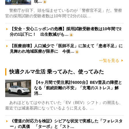
現…
警察庁が目下、頭を悩ませているのが「警察官不足」だ。警察
官の採用試験の受験者数は10年間で2分の1以…
【安全・安心ニッポンの危機】採用試験受験者数は10年間で2
分の1以下に！ 出生数減がも…
【医療崩壊】人口減少で「医師不足」に加えて「患者不足」に
見舞われ地域医療が限界に 今後…
一覧を見る
快適クルマ生活 乗ってみた、使ってみた
【4ヶ月間で受注累計6000台】BEV普及の障壁と
なる「航続距離の不安」「充電のストレス」解
消…
あれほどもてはやされていた「EV（BEV）シフト」の潮流も、
最近では減速基調になっているように見える。…
《雪道の対応力を検証》シビアな状況で実感した「フォレスタ
ー」の真価 「ターボ」と「スト…