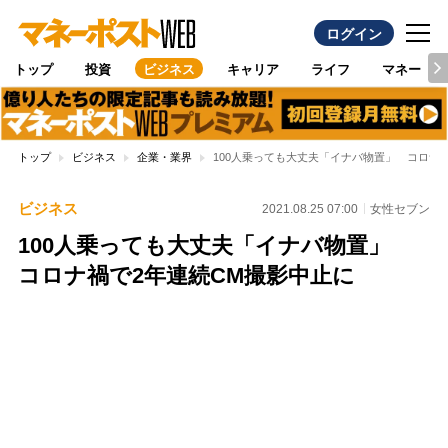
ログイン
トップ
投資
ビジネス
キャリア
ライフ
マネー
トップ
ビジネス
企業・業界
100人乗っても大丈夫「イナバ物置」 コロナ
ビジネス
2021.08.25 07:00
女性セブン
100人乗っても大丈夫「イナバ物置」
コロナ禍で2年連続CM撮影中止に
Loaded
:
100.00%
/
Unmute