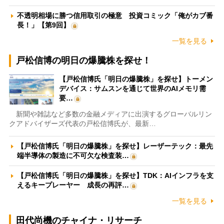
不透明相場に勝つ信用取引の極意 投資コミック「俺がカブ番
長！」【第9回】
一覧を見る
戸松信博の明日の爆騰株を探せ！
【戸松信博氏「明日の爆騰株」を探せ】トーメン
デバイス：サムスンを通じて世界のAIメモリ需
要…
新聞や雑誌など多数の金融メディアに出演するグローバルリン
クアドバイザーズ代表の戸松信博氏が、最新…
【戸松信博氏「明日の爆騰株」を探せ】レーザーテック：最先
端半導体の製造に不可欠な検査装…
【戸松信博氏「明日の爆騰株」を探せ】TDK：AIインフラを支
えるキープレーヤー 成長の再評…
一覧を見る
田代尚機のチャイナ・リサーチ