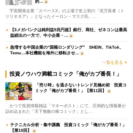
的…
宇宙開発企業「スペースX」の上場で史上初の「兆万長者（ト
リリオネア）」となったイーロン・マスク氏。…
【3メガバンクは純利益5兆円超】銀行、商社、ゼネコンは最高
益続出の一方で、中小企業・…
急増する中国企業の“国籍ロンダリング” SHEIN、TikTok、
Temu…本社機能を海外に移転させ…
一覧を見る
投資ノウハウ満載コミック「俺がカブ番長！」
「売り時」を逃さないトレンド見極め術 投資コ
ミック「俺がカブ番長！」【第11回】
かつて投資情報雑誌「マネーポスト」にて、圧倒的な情報量が
詰め込まれた「天下無敵の株コミック」とし…
テクニカル分析・集中講義 投資コミック「俺がカブ番長！」
【第10回】