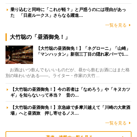
乗り込むと同時に「これが軽？」と戸惑うのには理由があっ
た 「日産ルークス」さらなる躍進…
一覧を見る
大竹聡の「昼酒御免！」
【大竹聡の昼酒御免！】「ネグローニ」「山崎」
「マンハッタン」新宿三丁目の隠れ家バーで1…
お酒はいつ飲んでもいいものだが、昼から飲むお酒にはまた格
別の味わいがある――。ライター・作家の大竹…
【大竹聡の昼酒御免！】今の若者は「なめろう」や「キヌカツ
ギ」を知らないって本当？ 昔の…
【大竹聡の昼酒御免！】京急線で多摩川越えて「川崎の大衆酒
場」へと昼酒旅 押し寄せるノス…
一覧を見る