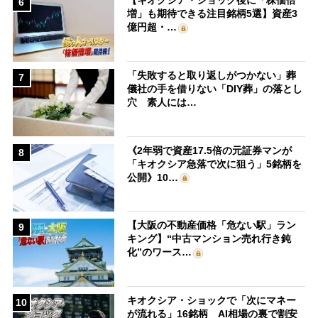
【キオクシア・ショック後に「株価倍
6
増」も期待できる注目銘柄5選】資産3
億円超・…
「失敗すると取り返しがつかない」葬
7
儀社の手を借りない「DIY葬」の落とし
穴 素人には…
《2年弱で資産17.5倍の元証券マンが
8
「キオクシア急落で次に狙う」5銘柄を
公開》10…
【大阪の不動産価格「危ない駅」ラン
9
キング】“中古マンション売れ行き鈍
化”のワース…
キオクシア・ショックで「次にマネー
10
が流れる」16銘柄 AI相場の裏で割安