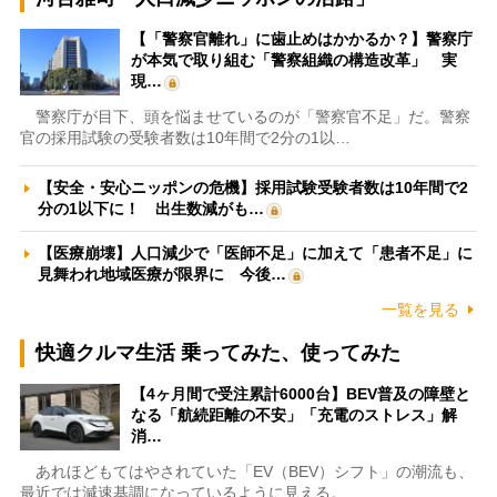
【「警察官離れ」に歯止めはかかるか？】警察庁
が本気で取り組む「警察組織の構造改革」 実
現…
警察庁が目下、頭を悩ませているのが「警察官不足」だ。警察
官の採用試験の受験者数は10年間で2分の1以…
【安全・安心ニッポンの危機】採用試験受験者数は10年間で2
分の1以下に！ 出生数減がも…
【医療崩壊】人口減少で「医師不足」に加えて「患者不足」に
見舞われ地域医療が限界に 今後…
一覧を見る
快適クルマ生活 乗ってみた、使ってみた
【4ヶ月間で受注累計6000台】BEV普及の障壁と
なる「航続距離の不安」「充電のストレス」解
消…
あれほどもてはやされていた「EV（BEV）シフト」の潮流も、
最近では減速基調になっているように見える。…