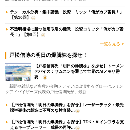
テクニカル分析・集中講義 投資コミック「俺がカブ番長！」
【第10回】
不透明相場に勝つ信用取引の極意 投資コミック「俺がカブ番
長！」【第9回】
一覧を見る
戸松信博の明日の爆騰株を探せ！
【戸松信博氏「明日の爆騰株」を探せ】トーメン
デバイス：サムスンを通じて世界のAIメモリ需
要…
新聞や雑誌など多数の金融メディアに出演するグローバルリン
クアドバイザーズ代表の戸松信博氏が、最新…
【戸松信博氏「明日の爆騰株」を探せ】レーザーテック：最先
端半導体の製造に不可欠な検査装…
【戸松信博氏「明日の爆騰株」を探せ】TDK：AIインフラを支
えるキープレーヤー 成長の再評…