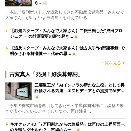
ら…
本誌『週刊ポスト』が追及してきた不動産投資商品「みんなで
大家さん」がいよいよ最終局面を迎えている…
【独走スクープ・みんなで大家さん】二転三転した“成田プロ
ジェクト”の計画変更の裏で起き…
【追及スクープ・みんなで大家さん】独占入手“内部議事録”で
明かされる柳瀬健一・代表の思…
一覧を見る
古賀真人「発掘！好決算銘柄」
三菱重工が「AIインフラの新たな主役」として再
評価される気運 エヌビディアとの提携でAIデ…
今年の株式市場を牽引してきたAI・半導体関連株に、調整の動
きが広がっている。そうしたなか、再び注目…
キオクシアHD「7万円割れからの急反発」は再びの上昇局面へ
の反転シグナルか？ 市場のムー…