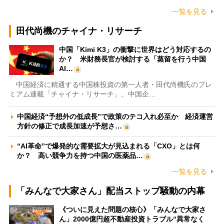
一覧を見る
田代尚機のチャイナ・リサーチ
中国「Kimi K3」の衝撃に世界はどう対応するの
か？ 米財務長官が検討する「蒸留を行う中国
AI…
中国経済に精通する中国株投資の第一人者・田代尚機氏のプレ
ミアム連載「チャイナ・リサーチ」。中国企…
中国経済“予想外の低成長”で政策のテコ入れ必至か 経済運営
方針の修正で成長加速が予想さ…
“AI革命”で爆発的な需要拡大が見込まれる「CXO」とは何
か？ 高い競争力を持つ中国の医薬品…
一覧を見る
「みんなで大家さん」配当ストップ騒動の内幕
《ついに見えた問題の核心》「みんなで大家さ
ん」2000億円超不動産投資トラブル“異常なく