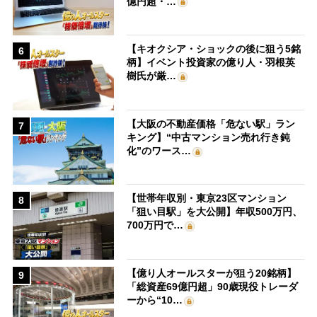
億円超・…
【キオクシア・ショックの後に狙う5銘
6
柄】イベント投資家の億り人・羽根英
樹氏が厳…
【大阪の不動産価格「危ない駅」ラン
7
キング】“中古マンション売れ行き鈍
化”のワース…
【世帯年収別・東京23区マンション
8
「狙い目駅」を大公開】年収500万円、
700万円で…
【億り人オールスターが狙う20銘柄】
9
「総資産69億円超」90歳現役トレーダ
ーから“10…