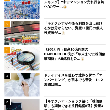
ンキング】“中古マンション売れ行き鈍
化”のワー…
「キオクシアが今後も利益を出し続け
2
るかは分からない」資産11億円の個人
投資家が…
《200万円→資産10億円超の
3
DAIBOUCHOU氏が「年末までに株価倍
増期待」の5銘柄を公…
ドライアイスを使わず遺体を保つ「エ
4
ンバーミング」が日本でも普及 1～2
週間は問…
【キオクシア・ショック後に「株価倍
5
増」も期待できる注目銘柄5選】資産3