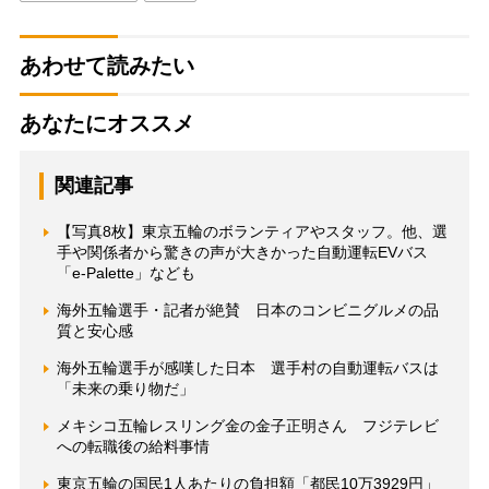
あわせて読みたい
あなたにオススメ
関連記事
【写真8枚】東京五輪のボランティアやスタッフ。他、選
手や関係者から驚きの声が大きかった自動運転EVバス
「e-Palette」なども
海外五輪選手・記者が絶賛 日本のコンビニグルメの品
質と安心感
海外五輪選手が感嘆した日本 選手村の自動運転バスは
「未来の乗り物だ」
メキシコ五輪レスリング金の金子正明さん フジテレビ
への転職後の給料事情
東京五輪の国民1人あたりの負担額「都民10万3929円」