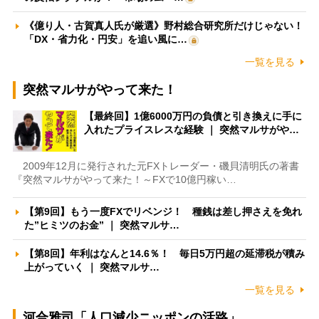
《億り人・古賀真人氏が厳選》野村総合研究所だけじゃない！
「DX・省力化・円安」を追い風に…
一覧を見る
突然マルサがやって来た！
【最終回】1億6000万円の負債と引き換えに手に
入れたプライスレスな経験 ｜ 突然マルサがや…
2009年12月に発行された元FXトレーダー・磯貝清明氏の著書
『突然マルサがやって来た！～FXで10億円稼い…
【第9回】もう一度FXでリベンジ！ 種銭は差し押さえを免れ
た”ヒミツのお金” ｜ 突然マルサ…
【第8回】年利はなんと14.6％！ 毎日5万円超の延滞税が積み
上がっていく ｜ 突然マルサ…
一覧を見る
河合雅司「人口減少ニッポンの活路」