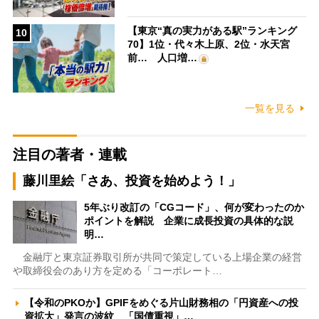
【東京“真の実力がある駅”ランキング
10
70】1位・代々木上原、2位・水天宮
前… 人口増…
一覧を見る
注目の著者・連載
藤川里絵「さあ、投資を始めよう！」
5年ぶり改訂の「CGコード」、何が変わったのか
ポイントを解説 企業に成長投資の具体的な説
明…
金融庁と東京証券取引所が共同で策定している上場企業の経営
や取締役会のあり方を定める「コーポレート…
【令和のPKOか】GPIFをめぐる片山財務相の「円資産への投
資拡大」発言の波紋 「国債重視」…