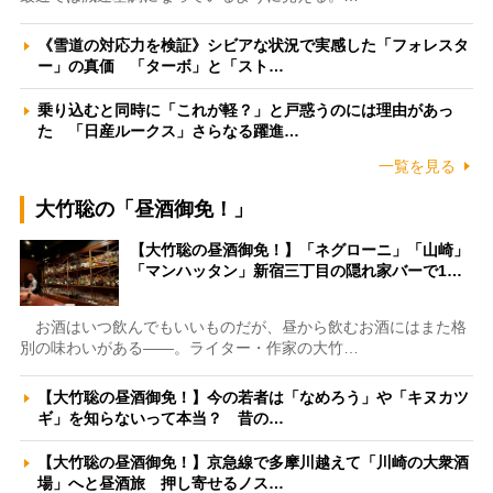
《雪道の対応力を検証》シビアな状況で実感した「フォレスタ
ー」の真価 「ターボ」と「スト…
乗り込むと同時に「これが軽？」と戸惑うのには理由があっ
た 「日産ルークス」さらなる躍進…
一覧を見る
大竹聡の「昼酒御免！」
【大竹聡の昼酒御免！】「ネグローニ」「山崎」
「マンハッタン」新宿三丁目の隠れ家バーで1…
お酒はいつ飲んでもいいものだが、昼から飲むお酒にはまた格
別の味わいがある――。ライター・作家の大竹…
【大竹聡の昼酒御免！】今の若者は「なめろう」や「キヌカツ
ギ」を知らないって本当？ 昔の…
【大竹聡の昼酒御免！】京急線で多摩川越えて「川崎の大衆酒
場」へと昼酒旅 押し寄せるノス…