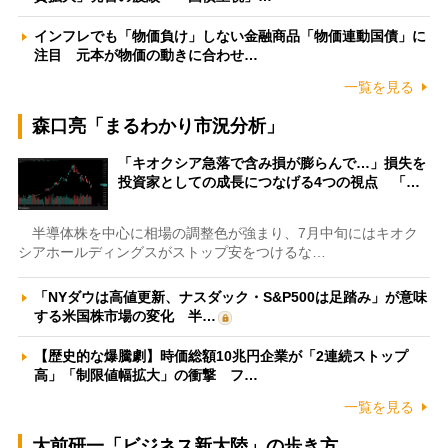
インフレでも「物価負け」しない金融商品「物価連動国債」に
注目 元本が物価の動きに合わせ…
一覧を見る
森口亮「まるわかり市況分析」
「キオクシア急落で含み損が膨らんで…」損失を
投資家としての成長につなげる4つの視点 「…
半導体株を中心に相場の調整色が強まり、7月中旬にはキオク
シアホールディングスがストップ安をつけるな…
「NYダウは高値更新、ナスダック・S&P500は足踏み」が意味
する米国株市場の変化 半…
【歴史的な爆騰劇】時価総額10兆円企業が「2連続ストップ
高」「制限値幅拡大」の衝撃 フ…
一覧を見る
大前研一「ビジネス新大陸」の歩き方