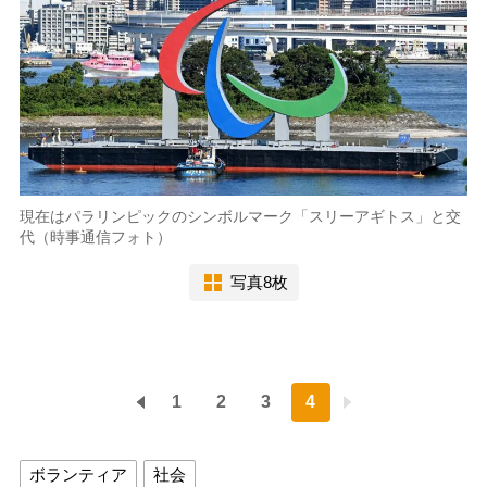
現在はパラリンピックのシンボルマーク「スリーアギトス」と交
代（時事通信フォト）
写真8枚
1
2
3
4
ボランティア
社会