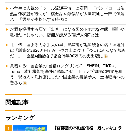
小学生に人気の「シール流通事情」に変調 「ボンドロ」は依
然品薄状態が続くが、模倣品や類似品が大量流通し一部で値崩
れ 「選別が本格化する時代に」
お酒を提供する店で「出禁」になる客のトホホな生態 嘔吐や
粗相だけじゃない、店側が嫌がる“最悪の客”とは
【土俵に埋まるカネ】大の里、豊昇龍が黒星続きの名古屋場所
は「懸賞金2826万円」が下位力士に渡り「今日はみんなで焼肉
だ！」 金星4個配給で協会は年96万円の支出増に
急増する中国企業の“国籍ロンダリング” SHEIN、TikTok、
Temu…本社機能を海外に移転させ、トランプ関税の回避を狙
う 現地人を隠れ蓑にした中国企業の農業参入・土地取得への
懸念も
関連記事
ランキング
【首都圏の不動産価格「危ない駅」ラ
1