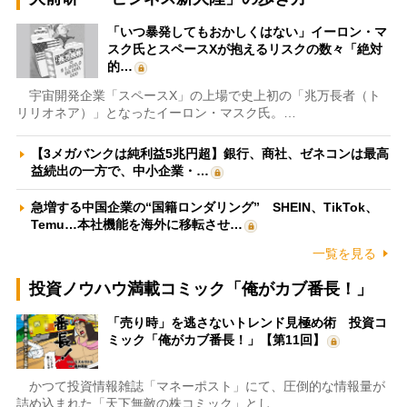
「いつ暴発してもおかしくはない」イーロン・マ
スク氏とスペースXが抱えるリスクの数々「絶対
的…
宇宙開発企業「スペースX」の上場で史上初の「兆万長者（ト
リリオネア）」となったイーロン・マスク氏。…
【3メガバンクは純利益5兆円超】銀行、商社、ゼネコンは最高
益続出の一方で、中小企業・…
急増する中国企業の“国籍ロンダリング” SHEIN、TikTok、
Temu…本社機能を海外に移転させ…
一覧を見る
投資ノウハウ満載コミック「俺がカブ番長！」
「売り時」を逃さないトレンド見極め術 投資コ
ミック「俺がカブ番長！」【第11回】
かつて投資情報雑誌「マネーポスト」にて、圧倒的な情報量が
詰め込まれた「天下無敵の株コミック」とし…