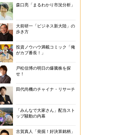
森口亮「まるわかり市況分析」
大前研一「ビジネス新大陸」の
歩き方
投資ノウハウ満載コミック「俺
がカブ番長！」
戸松信博の明日の爆騰株を探
せ！
田代尚機のチャイナ・リサーチ
「みんなで大家さん」配当スト
ップ騒動の内幕
古賀真人「発掘！好決算銘柄」