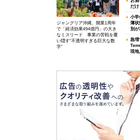
お酒
だけ
小学
ジャングリア沖縄、開業1周年
薄状
で「経済効果494億円」の大き
別が
なミスリード 事業の苦戦を覆
急増
い隠す“不透明すぎる巨大な数
Te
字”
現地