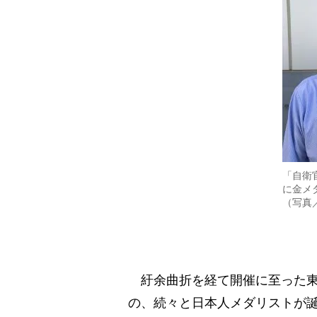
「自衛
に金メ
（写真
紆余曲折を経て開催に至った東
の、続々と日本人メダリストが