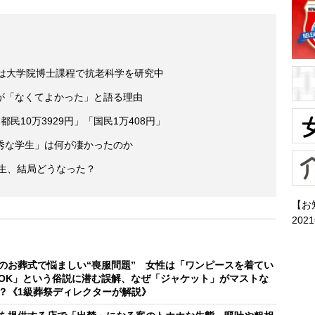
今は大学院博士課程で抗老科学を研究中
が「なくてよかった」と語る理由
民10万3929円」「国民1万408円」
秀な学生」は何が凄かったのか
学生、結局どうなった？
【お
202
のお葬式で悩ましい“喪服問題” 女性は「ワンピースを着てい
OK」という俗説に潜む誤解、なぜ「ジャケット」がマストな
？《1級葬祭ディレクターが解説》