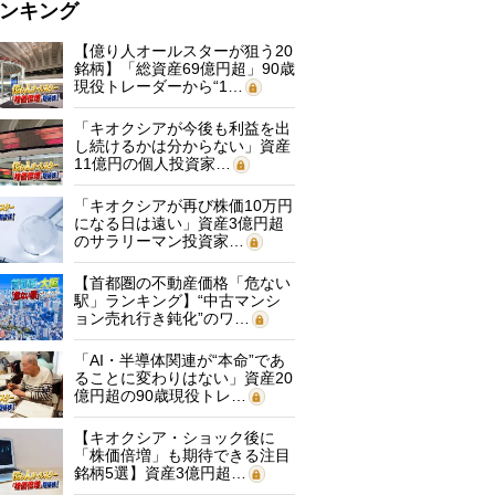
ンキング
【億り人オールスターが狙う20
銘柄】「総資産69億円超」90歳
現役トレーダーから“1…
「キオクシアが今後も利益を出
し続けるかは分からない」資産
11億円の個人投資家…
「キオクシアが再び株価10万円
になる日は遠い」資産3億円超
のサラリーマン投資家…
【首都圏の不動産価格「危ない
駅」ランキング】“中古マンシ
ョン売れ行き鈍化”のワ…
「AI・半導体関連が“本命”であ
ることに変わりはない」資産20
億円超の90歳現役トレ…
【キオクシア・ショック後に
「株価倍増」も期待できる注目
銘柄5選】資産3億円超…