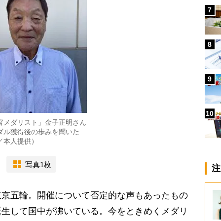
7
8
9
10
官メダリスト」金子正明さん
ダル獲得後の歩みを聞いた
／本人提供）
写真1枚
注
京五輪。開催について否定的な声もあったもの
誕生して国中が沸いている。今をときめくメダリ