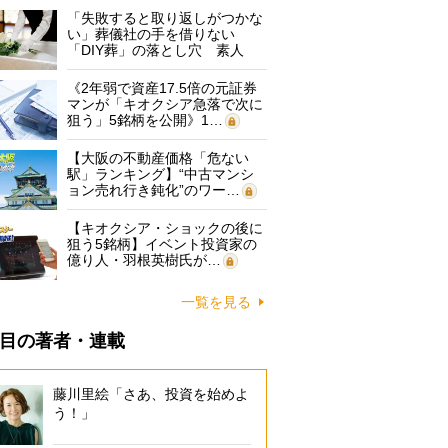
「失敗すると取り返しがつかな
い」葬儀社の手を借りない
「DIY葬」の落とし穴 素人
に…
《2年弱で資産17.5倍の元証券
マンが「キオクシア急落で次に
狙う」5銘柄を公開》1…
【大阪の不動産価格「危ない
駅」ランキング】“中古マンシ
ョン売れ行き鈍化”のワー…
【キオクシア・ショックの後に
狙う5銘柄】イベント投資家の
億り人・羽根英樹氏が…
一覧を見る
目の著者・連載
藤川里絵「さあ、投資を始めよ
う！」