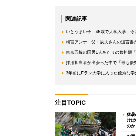
関連記事
いとうまい子 45歳で大学入学、
梅宮アンナ 父・辰夫さんの遺言書
東京五輪の国民1人あたりの負担額「都
採用担当者が出会った中で「最も優
3年前にFラン大学に入った優秀な
注目TOPIC
猛暑
けば
のか