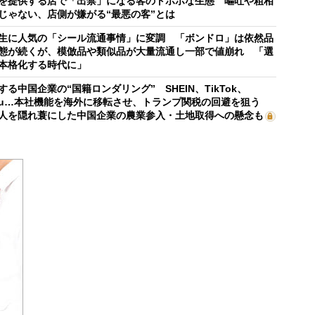
を提供する店で「出禁」になる客のトホホな生態 嘔吐や粗相
じゃない、店側が嫌がる“最悪の客”とは
生に人気の「シール流通事情」に変調 「ボンドロ」は依然品
態が続くが、模倣品や類似品が大量流通し一部で値崩れ 「選
本格化する時代に」
する中国企業の“国籍ロンダリング” SHEIN、TikTok、
mu…本社機能を海外に移転させ、トランプ関税の回避を狙う
人を隠れ蓑にした中国企業の農業参入・土地取得への懸念も