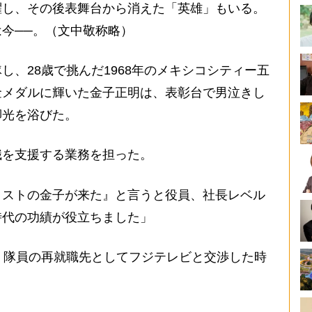
躍し、その後表舞台から消えた「英雄」もいる。
今──。（文中敬称略）
、28歳で挑んだ1968年のメキシコシティー五
金メダルに輝いた金子正明は、表彰台で男泣きし
脚光を浴びた。
を支援する業務を担った。
リストの金子が来た』と言うと役員、社長レベル
時代の功績が役立ちました」
。隊員の再就職先としてフジテレビと交渉した時