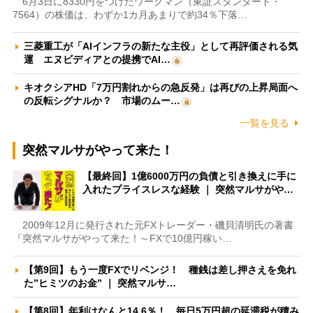
6月3日に8330円をつけたワークマン（東証スタンダード・
7564）の株価は、わずか1カ月あまりで約34％下落…
三菱重工が「AIインフラの新たな主役」として再評価される気
運 エヌビディアとの提携でAI…
キオクシアHD「7万円割れからの急反発」は再びの上昇局面へ
の反転シグナルか？ 市場のムー…
一覧を見る
突然マルサがやって来た！
【最終回】1億6000万円の負債と引き換えに手に
入れたプライスレスな経験 ｜ 突然マルサがや…
2009年12月に発行された元FXトレーダー・磯貝清明氏の著書
『突然マルサがやって来た！～FXで10億円稼い…
【第9回】もう一度FXでリベンジ！ 種銭は差し押さえを免れ
た”ヒミツのお金” ｜ 突然マルサ…
【第8回】年利はなんと14.6％！ 毎日5万円超の延滞税が積み