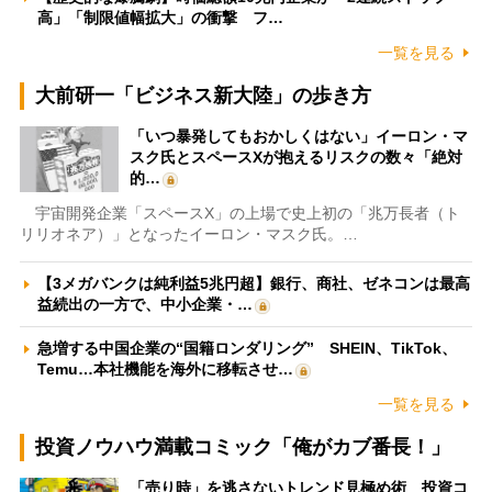
高」「制限値幅拡大」の衝撃 フ…
一覧を見る
大前研一「ビジネス新大陸」の歩き方
「いつ暴発してもおかしくはない」イーロン・マ
スク氏とスペースXが抱えるリスクの数々「絶対
的…
宇宙開発企業「スペースX」の上場で史上初の「兆万長者（ト
リリオネア）」となったイーロン・マスク氏。…
【3メガバンクは純利益5兆円超】銀行、商社、ゼネコンは最高
益続出の一方で、中小企業・…
急増する中国企業の“国籍ロンダリング” SHEIN、TikTok、
Temu…本社機能を海外に移転させ…
一覧を見る
投資ノウハウ満載コミック「俺がカブ番長！」
「売り時」を逃さないトレンド見極め術 投資コ