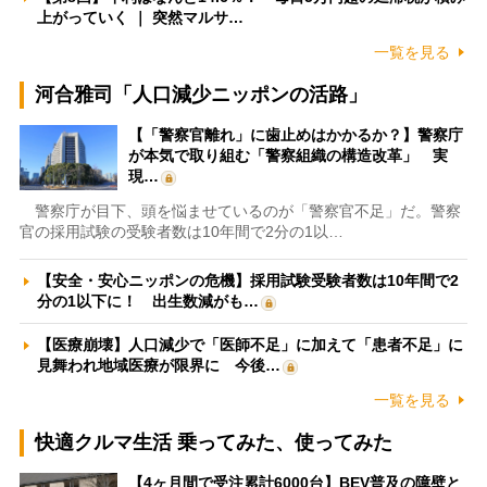
上がっていく ｜ 突然マルサ…
一覧を見る
河合雅司「人口減少ニッポンの活路」
【「警察官離れ」に歯止めはかかるか？】警察庁
が本気で取り組む「警察組織の構造改革」 実
現…
警察庁が目下、頭を悩ませているのが「警察官不足」だ。警察
官の採用試験の受験者数は10年間で2分の1以…
【安全・安心ニッポンの危機】採用試験受験者数は10年間で2
分の1以下に！ 出生数減がも…
【医療崩壊】人口減少で「医師不足」に加えて「患者不足」に
見舞われ地域医療が限界に 今後…
一覧を見る
快適クルマ生活 乗ってみた、使ってみた
【4ヶ月間で受注累計6000台】BEV普及の障壁と