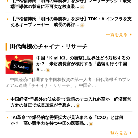
【戸松信博氏「明日の爆騰株」を探せ】レーザーテック：最先
端半導体の製造に不可欠な検査装…
【戸松信博氏「明日の爆騰株」を探せ】TDK：AIインフラを支
えるキープレーヤー 成長の再評…
一覧を見る
田代尚機のチャイナ・リサーチ
中国「Kimi K3」の衝撃に世界はどう対応するの
か？ 米財務長官が検討する「蒸留を行う中国
AI…
中国経済に精通する中国株投資の第一人者・田代尚機氏のプレ
ミアム連載「チャイナ・リサーチ」。中国企…
中国経済“予想外の低成長”で政策のテコ入れ必至か 経済運営
方針の修正で成長加速が予想さ…
“AI革命”で爆発的な需要拡大が見込まれる「CXO」とは何
か？ 高い競争力を持つ中国の医薬品…
一覧を見る