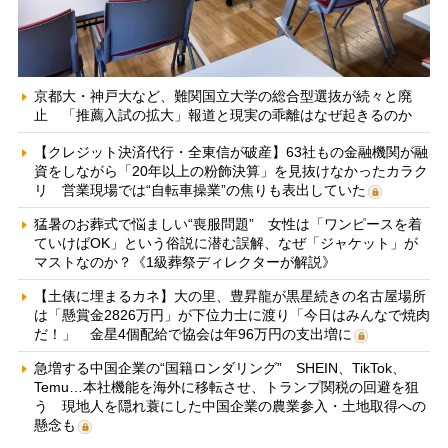
京都大・神戸大など、難関国立大学の総合型選抜が続々と廃
止 「推薦入試の拡大」報道と現実の乖離はなぜ起きるのか
【クレジット決済代行・全東信が破産】63社もの金融機関が融
資をしながら「20年以上の粉飾決算」を見抜けなかったカラク
リ 営業現場では“自転車操業”の焦りも表出していた
猛暑のお葬式で悩ましい“喪服問題” 女性は「ワンピースを着
ていけばOK」という俗説に潜む誤解、なぜ「ジャケット」が
マストなのか？《1級葬祭ディレクターが解説》
【土俵に埋まるカネ】大の里、豊昇龍が黒星続きの名古屋場所
は「懸賞金2826万円」が下位力士に渡り「今日はみんなで焼肉
だ！」 金星4個配給で協会は年96万円の支出増に
急増する中国企業の“国籍ロンダリング” SHEIN、TikTok、
Temu…本社機能を海外に移転させ、トランプ関税の回避を狙
う 現地人を隠れ蓑にした中国企業の農業参入・土地取得への
懸念も