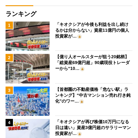
ランキング
「キオクシアが今後も利益を出し続け
1
るかは分からない」資産11億円の個人
投資家が…
【億り人オールスターが狙う20銘柄】
2
「総資産69億円超」90歳現役トレーダ
ーから“10…
【首都圏の不動産価格「危ない駅」ラ
3
ンキング】“中古マンション売れ行き鈍
化”のワー…
「キオクシアが再び株価10万円になる
4
日は遠い」資産3億円超のサラリーマン
投資家が…