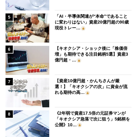
「AI・半導体関連が“本命”であること
5
に変わりはない」資産20億円超の90歳
現役トレー…
【キオクシア・ショック後に「株価倍
6
増」も期待できる注目銘柄5選】資産3
億円超・…
【資産10億円超・かんちさんが厳
7
選！】「キオクシアの次」に資金が流
れる期待の高…
《2年弱で資産17.5倍の元証券マンが
8
「キオクシア急落で次に狙う」5銘柄を
公開》10…