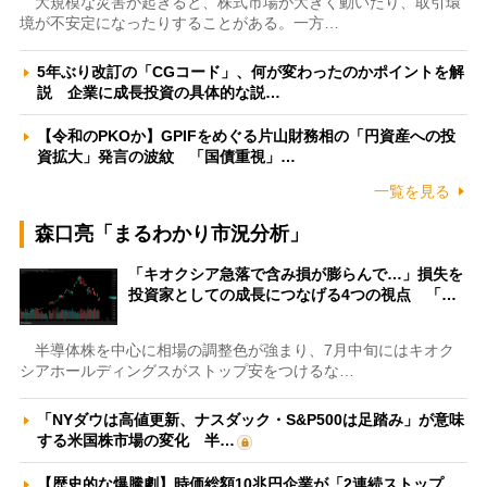
大規模な災害が起きると、株式市場が大きく動いたり、取引環
境が不安定になったりすることがある。一方…
5年ぶり改訂の「CGコード」、何が変わったのかポイントを解
説 企業に成長投資の具体的な説…
【令和のPKOか】GPIFをめぐる片山財務相の「円資産への投
資拡大」発言の波紋 「国債重視」…
一覧を見る
森口亮「まるわかり市況分析」
「キオクシア急落で含み損が膨らんで…」損失を
投資家としての成長につなげる4つの視点 「…
半導体株を中心に相場の調整色が強まり、7月中旬にはキオク
シアホールディングスがストップ安をつけるな…
「NYダウは高値更新、ナスダック・S&P500は足踏み」が意味
する米国株市場の変化 半…
【歴史的な爆騰劇】時価総額10兆円企業が「2連続ストップ