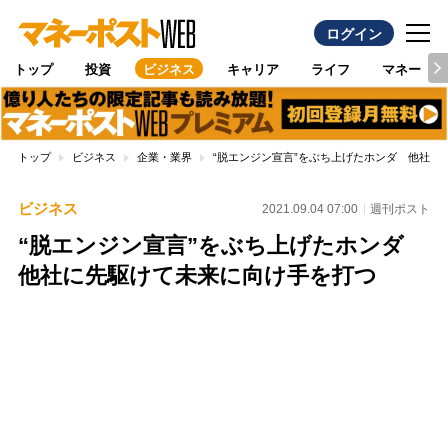
ログイン
トップ
投資
ビジネス
キャリア
ライフ
マネー
トップ
ビジネス
企業・業界
“脱エンジン宣言”をぶち上げたホンダ 他社に
ビジネス
2021.09.04 07:00
週刊ポスト
“脱エンジン宣言”をぶち上げたホンダ
他社に先駆けて未来に向け手を打つ
Loaded
:
100.00%
/
Unmute