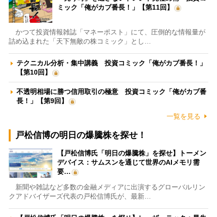
ミック「俺がカブ番長！」【第11回】
かつて投資情報雑誌「マネーポスト」にて、圧倒的な情報量が
詰め込まれた「天下無敵の株コミック」とし…
テクニカル分析・集中講義 投資コミック「俺がカブ番長！」
【第10回】
不透明相場に勝つ信用取引の極意 投資コミック「俺がカブ番
長！」【第9回】
一覧を見る
戸松信博の明日の爆騰株を探せ！
【戸松信博氏「明日の爆騰株」を探せ】トーメン
デバイス：サムスンを通じて世界のAIメモリ需
要…
新聞や雑誌など多数の金融メディアに出演するグローバルリン
クアドバイザーズ代表の戸松信博氏が、最新…