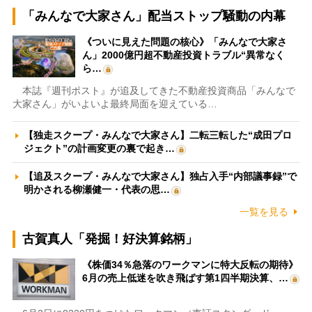
「みんなで大家さん」配当ストップ騒動の内幕
《ついに見えた問題の核心》「みんなで大家さ
ん」2000億円超不動産投資トラブル“異常なく
ら…
本誌『週刊ポスト』が追及してきた不動産投資商品「みんなで
大家さん」がいよいよ最終局面を迎えている…
【独走スクープ・みんなで大家さん】二転三転した“成田プロ
ジェクト”の計画変更の裏で起き…
【追及スクープ・みんなで大家さん】独占入手“内部議事録”で
明かされる柳瀬健一・代表の思…
一覧を見る
古賀真人「発掘！好決算銘柄」
《株価34％急落のワークマンに特大反転の期待》
6月の売上低迷を吹き飛ばす第1四半期決算、…