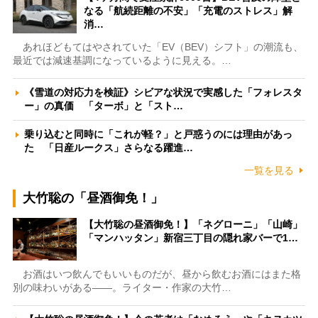
なる「航続距離の不安」「充電のストレス」解
消…
あれほどもてはやされていた「EV（BEV）シフト」の潮流も、
最近では減速基調になっているように見える。…
《雪道の対応力を検証》シビアな状況で実感した「フォレスタ
ー」の真価 「ターボ」と「スト…
乗り込むと同時に「これが軽？」と戸惑うのには理由があっ
た 「日産ルークス」さらなる躍進…
一覧を見る
大竹聡の「昼酒御免！」
【大竹聡の昼酒御免！】「ネグローニ」「山崎」
「マンハッタン」新宿三丁目の隠れ家バーで1…
お酒はいつ飲んでもいいものだが、昼から飲むお酒にはまた格
別の味わいがある――。ライター・作家の大竹…