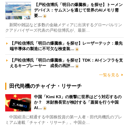
【戸松信博氏「明日の爆騰株」を探せ】トーメン
デバイス：サムスンを通じて世界のAIメモリ需
要…
新聞や雑誌など多数の金融メディアに出演するグローバルリン
クアドバイザーズ代表の戸松信博氏が、最新…
【戸松信博氏「明日の爆騰株」を探せ】レーザーテック：最先
端半導体の製造に不可欠な検査装…
【戸松信博氏「明日の爆騰株」を探せ】TDK：AIインフラを支
えるキープレーヤー 成長の再評…
一覧を見る
田代尚機のチャイナ・リサーチ
中国「Kimi K3」の衝撃に世界はどう対応するの
か？ 米財務長官が検討する「蒸留を行う中国
AI…
中国経済に精通する中国株投資の第一人者・田代尚機氏のプレ
ミアム連載「チャイナ・リサーチ」。中国企…