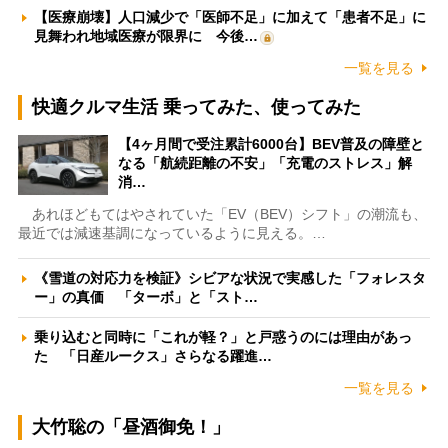
【医療崩壊】人口減少で「医師不足」に加えて「患者不足」に
見舞われ地域医療が限界に 今後…
一覧を見る
快適クルマ生活 乗ってみた、使ってみた
【4ヶ月間で受注累計6000台】BEV普及の障壁と
なる「航続距離の不安」「充電のストレス」解
消…
あれほどもてはやされていた「EV（BEV）シフト」の潮流も、
最近では減速基調になっているように見える。…
《雪道の対応力を検証》シビアな状況で実感した「フォレスタ
ー」の真価 「ターボ」と「スト…
乗り込むと同時に「これが軽？」と戸惑うのには理由があっ
た 「日産ルークス」さらなる躍進…
一覧を見る
大竹聡の「昼酒御免！」