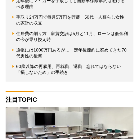
定年後にマイカーを手放しても自動車保険解約は避ける
べき理由
手取り24万円で毎月5万円を貯蓄 50代一人暮らし女性
の家計の収支
住居費の削り方 家賃交渉は5月と11月、ローンは低金利
の今が乗り換え時
通帳には1000万円あるが… 定年後節約に努めてきた70
代男性の後悔
60歳以降の再雇用、再就職、退職 忘れてはならない
「損しないため」の手続き
注目TOPIC