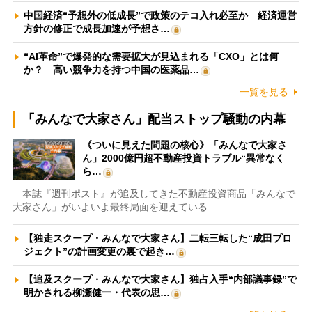
中国経済“予想外の低成長”で政策のテコ入れ必至か 経済運営
方針の修正で成長加速が予想さ…
“AI革命”で爆発的な需要拡大が見込まれる「CXO」とは何
か？ 高い競争力を持つ中国の医薬品…
一覧を見る
「みんなで大家さん」配当ストップ騒動の内幕
《ついに見えた問題の核心》「みんなで大家さ
ん」2000億円超不動産投資トラブル“異常なく
ら…
本誌『週刊ポスト』が追及してきた不動産投資商品「みんなで
大家さん」がいよいよ最終局面を迎えている…
【独走スクープ・みんなで大家さん】二転三転した“成田プロ
ジェクト”の計画変更の裏で起き…
【追及スクープ・みんなで大家さん】独占入手“内部議事録”で
明かされる柳瀬健一・代表の思…