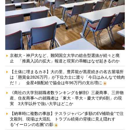
京都大・神戸大など、難関国立大学の総合型選抜が続々と廃
止 「推薦入試の拡大」報道と現実の乖離はなぜ起きるのか
【土俵に埋まるカネ】大の里、豊昇龍が黒星続きの名古屋場所
は「懸賞金2826万円」が下位力士に渡り「今日はみんなで焼肉
だ！」 金星4個配給で協会は年96万円の支出増に
《商社の大学別就職者数ランキングを解剖》三菱商事、三井物
産、住友商事への就職者は「東大・早大・慶大で約6割」の現
実 3大学以外で強い大学はどこか
【納車時に複数の事故】テスラジャパン“多額のEV補助金”で注
文殺到、現場は大混乱 トラブル続発の背後に見え隠れす
る“イーロンの右腕”の影