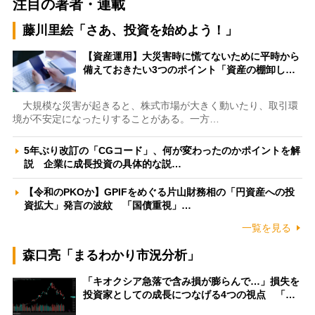
注目の著者・連載
藤川里絵「さあ、投資を始めよう！」
【資産運用】大災害時に慌てないために平時から
備えておきたい3つのポイント「資産の棚卸し…
大規模な災害が起きると、株式市場が大きく動いたり、取引環
境が不安定になったりすることがある。一方…
5年ぶり改訂の「CGコード」、何が変わったのかポイントを解
説 企業に成長投資の具体的な説…
【令和のPKOか】GPIFをめぐる片山財務相の「円資産への投
資拡大」発言の波紋 「国債重視」…
一覧を見る
森口亮「まるわかり市況分析」
「キオクシア急落で含み損が膨らんで…」損失を
投資家としての成長につなげる4つの視点 「…