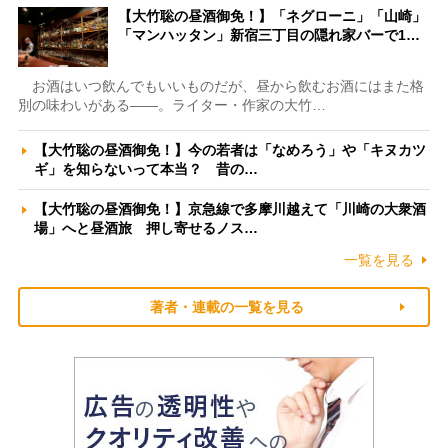
【大竹聡の昼酒御免！】「ネグローニ」「山崎」
「マンハッタン」新宿三丁目の隠れ家バーで1…
お酒はいつ飲んでもいいものだが、昼から飲むお酒にはまた格
別の味わいがある――。ライター・作家の大竹…
【大竹聡の昼酒御免！】今の若者は「なめろう」や「キヌカツ
ギ」を知らないって本当？ 昔の…
【大竹聡の昼酒御免！】京急線で多摩川越えて「川崎の大衆酒
場」へと昼酒旅 押し寄せるノス…
一覧を見る
著者・連載の一覧を見る