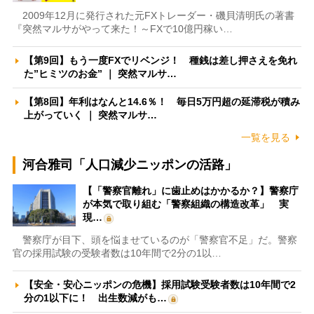
2009年12月に発行された元FXトレーダー・磯貝清明氏の著書
『突然マルサがやって来た！～FXで10億円稼い…
【第9回】もう一度FXでリベンジ！ 種銭は差し押さえを免れ
た”ヒミツのお金” ｜ 突然マルサ…
【第8回】年利はなんと14.6％！ 毎日5万円超の延滞税が積み
上がっていく ｜ 突然マルサ…
一覧を見る
河合雅司「人口減少ニッポンの活路」
【「警察官離れ」に歯止めはかかるか？】警察庁
が本気で取り組む「警察組織の構造改革」 実
現…
警察庁が目下、頭を悩ませているのが「警察官不足」だ。警察
官の採用試験の受験者数は10年間で2分の1以…
【安全・安心ニッポンの危機】採用試験受験者数は10年間で2
分の1以下に！ 出生数減がも…