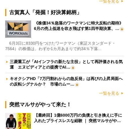
一覧を見る
古賀真人「発掘！好決算銘柄」
《株価34％急落のワークマンに特大反転の期待》
6月の売上低迷を吹き飛ばす第1四半期決算、…
6月3日に8330円をつけたワークマン（東証スタンダード・
7564）の株価は、わずか1カ月あまりで約34％下落…
三菱重工が「AIインフラの新たな主役」として再評価される気
運 エヌビディアとの提携でAI…
キオクシアHD「7万円割れからの急反発」は再びの上昇局面へ
の反転シグナルか？ 市場のムー…
一覧を見る
突然マルサがやって来た！
【最終回】1億6000万円の負債と引き換えに手に
入れたプライスレスな経験 ｜ 突然マルサがや…