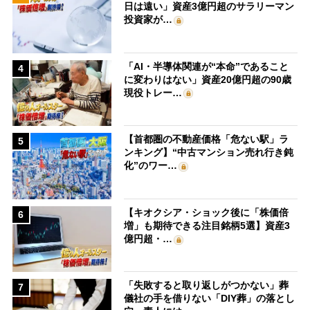
日は遠い」資産3億円超のサラリーマン
投資家が…
「AI・半導体関連が“本命”であること
4
に変わりはない」資産20億円超の90歳
現役トレー…
【首都圏の不動産価格「危ない駅」ラ
5
ンキング】“中古マンション売れ行き鈍
化”のワー…
【キオクシア・ショック後に「株価倍
6
増」も期待できる注目銘柄5選】資産3
億円超・…
「失敗すると取り返しがつかない」葬
7
儀社の手を借りない「DIY葬」の落とし