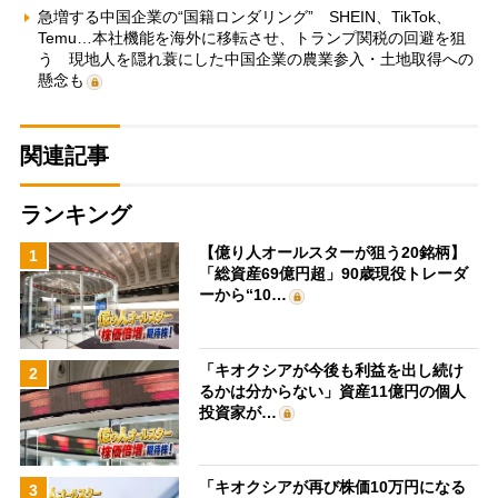
急増する中国企業の“国籍ロンダリング” SHEIN、TikTok、
Temu…本社機能を海外に移転させ、トランプ関税の回避を狙
う 現地人を隠れ蓑にした中国企業の農業参入・土地取得への
懸念も
関連記事
ランキング
【億り人オールスターが狙う20銘柄】
1
「総資産69億円超」90歳現役トレーダ
ーから“10…
「キオクシアが今後も利益を出し続け
2
るかは分からない」資産11億円の個人
投資家が…
「キオクシアが再び株価10万円になる
3