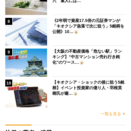
穴 素人には…
《2年弱で資産17.5倍の元証券マンが
8
「キオクシア急落で次に狙う」5銘柄を
公開》10…
【大阪の不動産価格「危ない駅」ラン
9
キング】“中古マンション売れ行き鈍
化”のワース…
【キオクシア・ショックの後に狙う5銘
10
柄】イベント投資家の億り人・羽根英
樹氏が厳…
一覧を見る