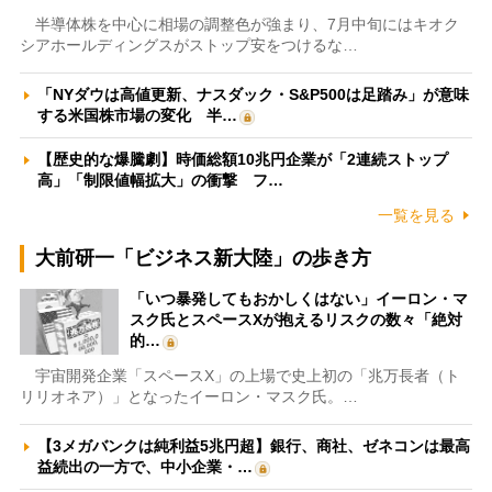
半導体株を中心に相場の調整色が強まり、7月中旬にはキオク
シアホールディングスがストップ安をつけるな…
「NYダウは高値更新、ナスダック・S&P500は足踏み」が意味
する米国株市場の変化 半…
【歴史的な爆騰劇】時価総額10兆円企業が「2連続ストップ
高」「制限値幅拡大」の衝撃 フ…
一覧を見る
大前研一「ビジネス新大陸」の歩き方
「いつ暴発してもおかしくはない」イーロン・マ
スク氏とスペースXが抱えるリスクの数々「絶対
的…
宇宙開発企業「スペースX」の上場で史上初の「兆万長者（ト
リリオネア）」となったイーロン・マスク氏。…
【3メガバンクは純利益5兆円超】銀行、商社、ゼネコンは最高
益続出の一方で、中小企業・…