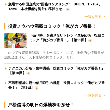
急増する中国企業の“国籍ロンダリング” SHEIN、TikTok、
Temu…本社機能を海外に移転させ…
一覧を見る
投資ノウハウ満載コミック「俺がカブ番長！」
「売り時」を逃さないトレンド見極め術 投資コ
ミック「俺がカブ番長！」【第11回】
かつて投資情報雑誌「マネーポスト」にて、圧倒的な情報量が
詰め込まれた「天下無敵の株コミック」とし…
テクニカル分析・集中講義 投資コミック「俺がカブ番長！」
【第10回】
不透明相場に勝つ信用取引の極意 投資コミック「俺がカブ番
長！」【第9回】
一覧を見る
戸松信博の明日の爆騰株を探せ！