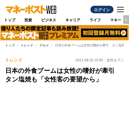
ログイン
トップ
投資
ビジネス
キャリア
ライフ
マネー
トップ
トレンド
グルメ
日本の外食ブームは女性の嗜好が牽引 タン塩焼も
トレンド
2021.09.20 15:00
女性セブン
日本の外食ブームは女性の嗜好が牽引
タン塩焼も「女性客の要望から」
Loaded
:
100.00%
/
Unmute