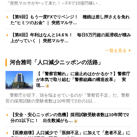
『突然マルサがやって来た！～FXで10億円稼い…
【第9回】もう一度FXでリベンジ！ 種銭は差し押さえを免れ
た”ヒミツのお金” ｜ 突然マルサ…
【第8回】年利はなんと14.6％！ 毎日5万円超の延滞税が積み
上がっていく ｜ 突然マルサ…
一覧を見る
河合雅司「人口減少ニッポンの活路」
【「警察官離れ」に歯止めはかかるか？】警察庁
が本気で取り組む「警察組織の構造改革」 実
現…
警察庁が目下、頭を悩ませているのが「警察官不足」だ。警察
官の採用試験の受験者数は10年間で2分の1以…
【安全・安心ニッポンの危機】採用試験受験者数は10年間で2
分の1以下に！ 出生数減がも…
【医療崩壊】人口減少で「医師不足」に加えて「患者不足」に