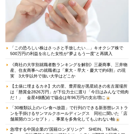
「この恐ろしい株はさっさと手放したい…」キオクシア株で
500万円の利益を出した女性が“夢よもう一度”と再購入
《商社の大学別就職者数ランキングを解剖》三菱商事、三井物
産、住友商事への就職者は「東大・早大・慶大で約6割」の現
実 3大学以外で強い大学はどこか
【土俵に埋まるカネ】大の里、豊昇龍が黒星続きの名古屋場所
は「懸賞金2826万円」が下位力士に渡り「今日はみんなで焼肉
だ！」 金星4個配給で協会は年96万円の支出増に
「30種類以上のパン食べ放題」で行列のできる新形態レストラ
ンを手掛けるサンマルクホールディングス 同社に聞いた「店
舗展開のコンセプト」、事業を多角化してもぶれない軸
急増する中国企業の“国籍ロンダリング” SHEIN、TikTok、