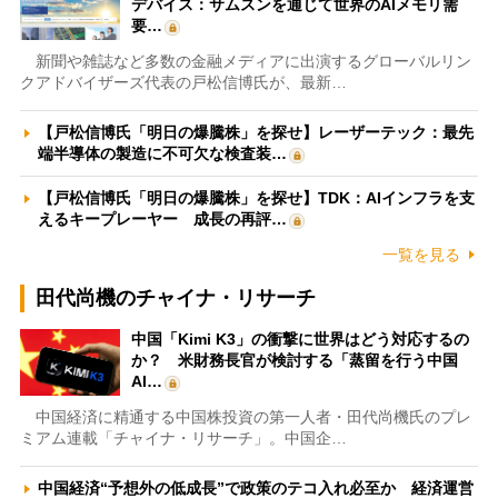
デバイス：サムスンを通じて世界のAIメモリ需
要…
新聞や雑誌など多数の金融メディアに出演するグローバルリン
クアドバイザーズ代表の戸松信博氏が、最新…
【戸松信博氏「明日の爆騰株」を探せ】レーザーテック：最先
端半導体の製造に不可欠な検査装…
【戸松信博氏「明日の爆騰株」を探せ】TDK：AIインフラを支
えるキープレーヤー 成長の再評…
一覧を見る
田代尚機のチャイナ・リサーチ
中国「Kimi K3」の衝撃に世界はどう対応するの
か？ 米財務長官が検討する「蒸留を行う中国
AI…
中国経済に精通する中国株投資の第一人者・田代尚機氏のプレ
ミアム連載「チャイナ・リサーチ」。中国企…
中国経済“予想外の低成長”で政策のテコ入れ必至か 経済運営