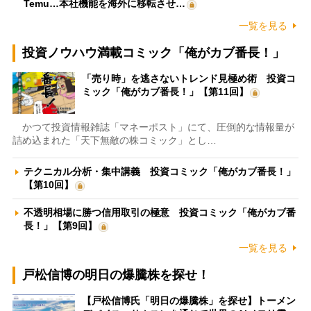
Temu…本社機能を海外に移転させ…
一覧を見る
投資ノウハウ満載コミック「俺がカブ番長！」
「売り時」を逃さないトレンド見極め術 投資コ
ミック「俺がカブ番長！」【第11回】
かつて投資情報雑誌「マネーポスト」にて、圧倒的な情報量が
詰め込まれた「天下無敵の株コミック」とし…
テクニカル分析・集中講義 投資コミック「俺がカブ番長！」
【第10回】
不透明相場に勝つ信用取引の極意 投資コミック「俺がカブ番
長！」【第9回】
一覧を見る
戸松信博の明日の爆騰株を探せ！
【戸松信博氏「明日の爆騰株」を探せ】トーメン