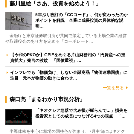
藤川里絵「さあ、投資を始めよう！」
5年ぶり改訂の「CGコード」、何が変わったのか
ポイントを解説 企業に成長投資の具体的な説
明…
金融庁と東京証券取引所が共同で策定している上場企業の経営
や取締役会のあり方を定める「コーポレート…
【令和のPKOか】GPIFをめぐる片山財務相の「円資産への投
資拡大」発言の波紋 「国債重視」…
インフレでも「物価負け」しない金融商品「物価連動国債」に
注目 元本が物価の動きに合わせ…
一覧を見る
森口亮「まるわかり市況分析」
「キオクシア急落で含み損が膨らんで…」損失を
投資家としての成長につなげる4つの視点 「…
半導体株を中心に相場の調整色が強まり、7月中旬にはキオク