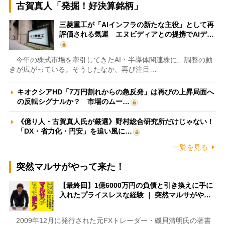
古賀真人「発掘！好決算銘柄」
三菱重工が「AIインフラの新たな主役」として再
評価される気運 エヌビディアとの提携でAIデ…
今年の株式市場を牽引してきたAI・半導体関連株に、調整の動
きが広がっている。そうしたなか、再び注目…
キオクシアHD「7万円割れからの急反発」は再びの上昇局面へ
の反転シグナルか？ 市場のムー…
《億り人・古賀真人氏が厳選》野村総合研究所だけじゃない！
「DX・省力化・円安」を追い風に…
一覧を見る
突然マルサがやって来た！
【最終回】1億6000万円の負債と引き換えに手に
入れたプライスレスな経験 ｜ 突然マルサがや…
2009年12月に発行された元FXトレーダー・磯貝清明氏の著書