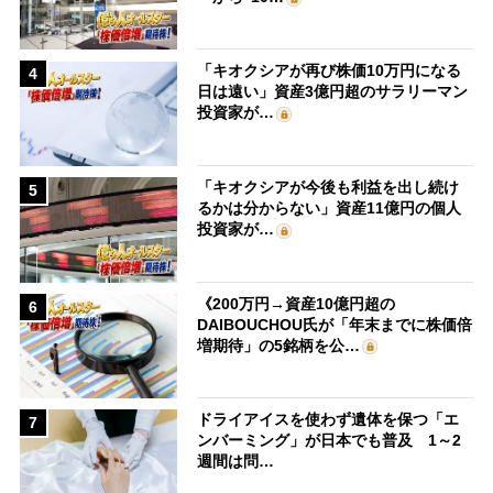
「キオクシアが再び株価10万円になる
4
日は遠い」資産3億円超のサラリーマン
投資家が…
「キオクシアが今後も利益を出し続け
5
るかは分からない」資産11億円の個人
投資家が…
《200万円→資産10億円超の
6
DAIBOUCHOU氏が「年末までに株価倍
増期待」の5銘柄を公…
ドライアイスを使わず遺体を保つ「エ
7
ンバーミング」が日本でも普及 1～2
週間は問…