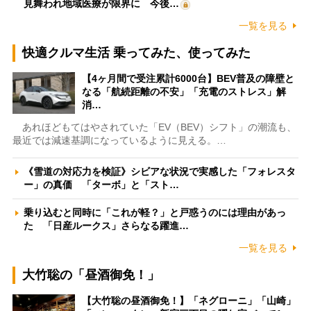
見舞われ地域医療が限界に 今後…
一覧を見る
快適クルマ生活 乗ってみた、使ってみた
【4ヶ月間で受注累計6000台】BEV普及の障壁と
なる「航続距離の不安」「充電のストレス」解
消…
あれほどもてはやされていた「EV（BEV）シフト」の潮流も、
最近では減速基調になっているように見える。…
《雪道の対応力を検証》シビアな状況で実感した「フォレスタ
ー」の真価 「ターボ」と「スト…
乗り込むと同時に「これが軽？」と戸惑うのには理由があっ
た 「日産ルークス」さらなる躍進…
一覧を見る
大竹聡の「昼酒御免！」
【大竹聡の昼酒御免！】「ネグローニ」「山崎」