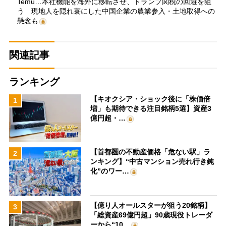
Temu…本社機能を海外に移転させ、トランプ関税の回避を狙
う 現地人を隠れ蓑にした中国企業の農業参入・土地取得への
懸念も
関連記事
ランキング
【キオクシア・ショック後に「株価倍
1
増」も期待できる注目銘柄5選】資産3
億円超・…
【首都圏の不動産価格「危ない駅」ラ
2
ンキング】“中古マンション売れ行き鈍
化”のワー…
【億り人オールスターが狙う20銘柄】
3
「総資産69億円超」90歳現役トレーダ
ーから“10…