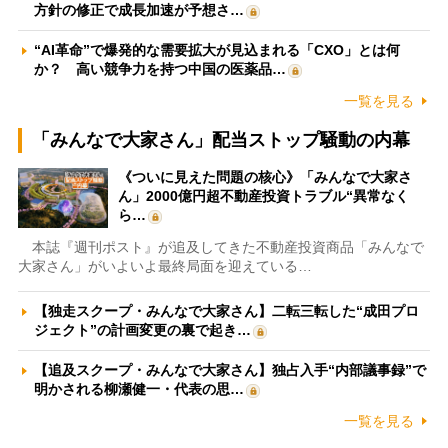
方針の修正で成長加速が予想さ…
“AI革命”で爆発的な需要拡大が見込まれる「CXO」とは何
か？ 高い競争力を持つ中国の医薬品…
一覧を見る
「みんなで大家さん」配当ストップ騒動の内幕
《ついに見えた問題の核心》「みんなで大家さ
ん」2000億円超不動産投資トラブル“異常なく
ら…
本誌『週刊ポスト』が追及してきた不動産投資商品「みんなで
大家さん」がいよいよ最終局面を迎えている…
【独走スクープ・みんなで大家さん】二転三転した“成田プロ
ジェクト”の計画変更の裏で起き…
【追及スクープ・みんなで大家さん】独占入手“内部議事録”で
明かされる柳瀬健一・代表の思…
一覧を見る