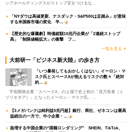
シアホールディングスがストップ安をつけるな…
「NYダウは高値更新、ナスダック・S&P500は足踏み」が意味
する米国株市場の変化 半…
【歴史的な爆騰劇】時価総額10兆円企業が「2連続ストップ
高」「制限値幅拡大」の衝撃 フ…
一覧を見る
大前研一「ビジネス新大陸」の歩き方
「いつ暴発してもおかしくはない」イーロン・マ
スク氏とスペースXが抱えるリスクの数々「絶対
的…
宇宙開発企業「スペースX」の上場で史上初の「兆万長者（ト
リリオネア）」となったイーロン・マスク氏。…
【3メガバンクは純利益5兆円超】銀行、商社、ゼネコンは最高
益続出の一方で、中小企業・…
急増する中国企業の“国籍ロンダリング” SHEIN、TikTok、