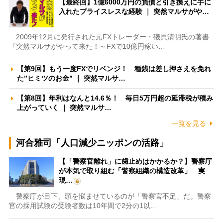
【最終回】1億6000万円の負債と引き換えに手に
入れたプライスレスな経験 ｜ 突然マルサがや…
2009年12月に発行された元FXトレーダー・磯貝清明氏の著書
『突然マルサがやって来た！～FXで10億円稼い…
【第9回】もう一度FXでリベンジ！ 種銭は差し押さえを免れ
た”ヒミツのお金” ｜ 突然マルサ…
【第8回】年利はなんと14.6％！ 毎日5万円超の延滞税が積み
上がっていく ｜ 突然マルサ…
一覧を見る
河合雅司「人口減少ニッポンの活路」
【「警察官離れ」に歯止めはかかるか？】警察庁
が本気で取り組む「警察組織の構造改革」 実
現…
警察庁が目下、頭を悩ませているのが「警察官不足」だ。警察
官の採用試験の受験者数は10年間で2分の1以…