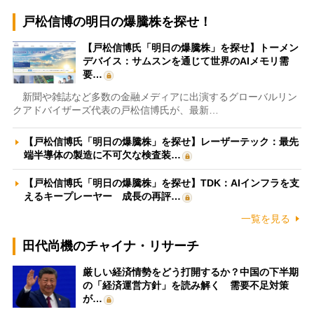
戸松信博の明日の爆騰株を探せ！
【戸松信博氏「明日の爆騰株」を探せ】トーメン
デバイス：サムスンを通じて世界のAIメモリ需
要…
新聞や雑誌など多数の金融メディアに出演するグローバルリン
クアドバイザーズ代表の戸松信博氏が、最新…
【戸松信博氏「明日の爆騰株」を探せ】レーザーテック：最先
端半導体の製造に不可欠な検査装…
【戸松信博氏「明日の爆騰株」を探せ】TDK：AIインフラを支
えるキープレーヤー 成長の再評…
一覧を見る
田代尚機のチャイナ・リサーチ
厳しい経済情勢をどう打開するか？中国の下半期
の「経済運営方針」を読み解く 需要不足対策
が…