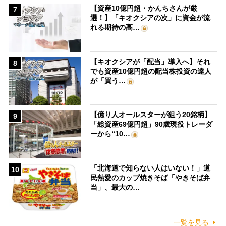
【資産10億円超・かんちさんが厳
7
選！】「キオクシアの次」に資金が流
れる期待の高…
【キオクシアが「配当」導入へ】それ
8
でも資産10億円超の配当株投資の達人
が「買う…
【億り人オールスターが狙う20銘柄】
9
「総資産69億円超」90歳現役トレーダ
ーから“10…
「北海道で知らない人はいない！」道
10
民熱愛のカップ焼きそば「やきそば弁
当」、最大の…
一覧を見る