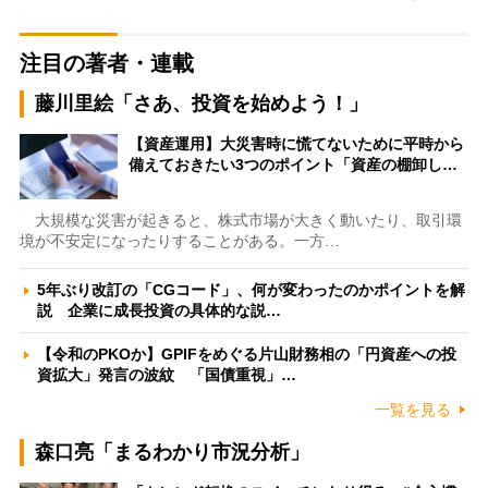
注目の著者・連載
藤川里絵「さあ、投資を始めよう！」
【資産運用】大災害時に慌てないために平時から
備えておきたい3つのポイント「資産の棚卸し…
大規模な災害が起きると、株式市場が大きく動いたり、取引環
境が不安定になったりすることがある。一方…
5年ぶり改訂の「CGコード」、何が変わったのかポイントを解
説 企業に成長投資の具体的な説…
【令和のPKOか】GPIFをめぐる片山財務相の「円資産への投
資拡大」発言の波紋 「国債重視」…
一覧を見る
森口亮「まるわかり市況分析」