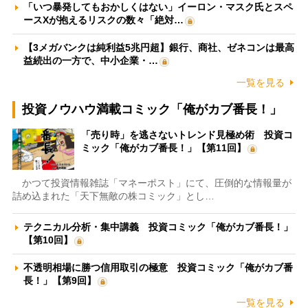
「いつ暴発してもおかしくはない」イーロン・マスク氏とスペ
ースXが抱えるリスクの数々「絶対…
【3メガバンクは純利益5兆円超】銀行、商社、ゼネコンは最高
益続出の一方で、中小企業・…
一覧を見る
投資ノウハウ満載コミック「俺がカブ番長！」
「売り時」を逃さないトレンド見極め術 投資コ
ミック「俺がカブ番長！」【第11回】
かつて投資情報雑誌「マネーポスト」にて、圧倒的な情報量が
詰め込まれた「天下無敵の株コミック」とし…
テクニカル分析・集中講義 投資コミック「俺がカブ番長！」
【第10回】
不透明相場に勝つ信用取引の極意 投資コミック「俺がカブ番
長！」【第9回】
一覧を見る