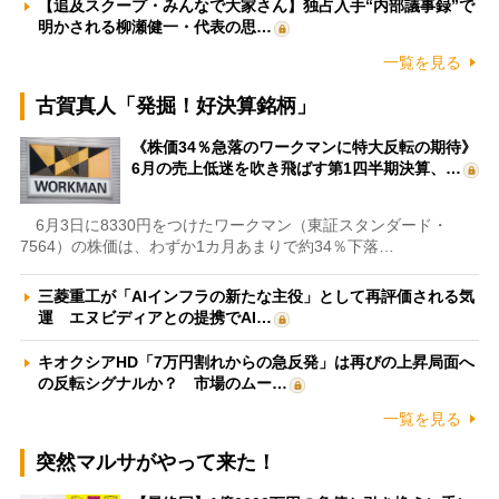
【追及スクープ・みんなで大家さん】独占入手“内部議事録”で
明かされる柳瀬健一・代表の思…
一覧を見る
古賀真人「発掘！好決算銘柄」
《株価34％急落のワークマンに特大反転の期待》
6月の売上低迷を吹き飛ばす第1四半期決算、…
6月3日に8330円をつけたワークマン（東証スタンダード・
7564）の株価は、わずか1カ月あまりで約34％下落…
三菱重工が「AIインフラの新たな主役」として再評価される気
運 エヌビディアとの提携でAI…
キオクシアHD「7万円割れからの急反発」は再びの上昇局面へ
の反転シグナルか？ 市場のムー…
一覧を見る
突然マルサがやって来た！