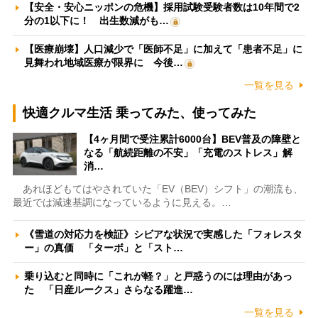
【安全・安心ニッポンの危機】採用試験受験者数は10年間で2
分の1以下に！ 出生数減がも…
【医療崩壊】人口減少で「医師不足」に加えて「患者不足」に
見舞われ地域医療が限界に 今後…
一覧を見る
快適クルマ生活 乗ってみた、使ってみた
【4ヶ月間で受注累計6000台】BEV普及の障壁と
なる「航続距離の不安」「充電のストレス」解
消…
あれほどもてはやされていた「EV（BEV）シフト」の潮流も、
最近では減速基調になっているように見える。…
《雪道の対応力を検証》シビアな状況で実感した「フォレスタ
ー」の真価 「ターボ」と「スト…
乗り込むと同時に「これが軽？」と戸惑うのには理由があっ
た 「日産ルークス」さらなる躍進…
一覧を見る