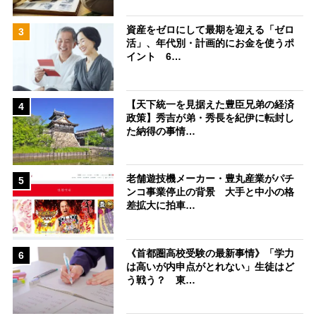
資産をゼロにして最期を迎える「ゼロ
3
活」、年代別・計画的にお金を使うポ
イント 6…
【天下統一を見据えた豊臣兄弟の経済
4
政策】秀吉が弟・秀長を紀伊に転封し
た納得の事情…
老舗遊技機メーカー・豊丸産業がパチ
5
ンコ事業停止の背景 大手と中小の格
差拡大に拍車…
《首都圏高校受験の最新事情》「学力
6
は高いが内申点がとれない」生徒はど
う戦う？ 東…