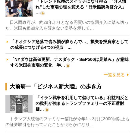
「トレンド転換のスイッチになり得る」“介入慣
れ”した市場心理を変える「日米協調為替介入」
…
日米両政府が、約28年ぶりとなる円買いの協調介入に踏み切っ
た。米国も追加介入を辞さない姿勢を示して…
「キオクシア急落で含み損が膨らんで…」損失を投資家として
の成長につなげる4つの視点 …
「NYダウは高値更新、ナスダック・S&P500は足踏み」が意味
する米国株市場の変化 半…
一覧を見る
大前研一「ビジネス新大陸」の歩き方
「イラン戦争を利用して儲けている」利益相反と
の批判が強まるトランプファミリーの不正蓄財
疑…
トランプ大統領のファミリー信託が今年1～3月に3000回以上も
の証券取引を行っていたことが明らかになり…