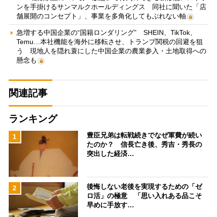
ンを手掛けるサンマルクホールディングス 同社に聞いた「店
舗展開のコンセプト」、事業を多角化してもぶれない軸
急増する中国企業の“国籍ロンダリング” SHEIN、TikTok、
Temu…本社機能を海外に移転させ、トランプ関税の回避を狙
う 現地人を隠れ蓑にした中国企業の農業参入・土地取得への
懸念も
関連記事
ランキング
豊臣兄弟は転戦続きでなぜ軍費が続い
1
たのか？ 信長亡き後、秀吉・秀長の
突出した経済…
後悔しない老後を実現するための「ゼ
2
ロ活」の極意 「思い入れある品こそ
早めに手放す…