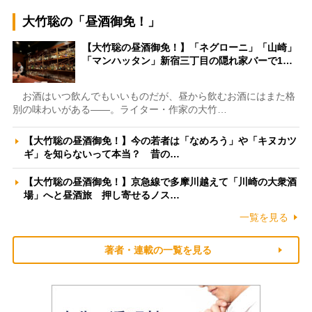
大竹聡の「昼酒御免！」
【大竹聡の昼酒御免！】「ネグローニ」「山崎」
「マンハッタン」新宿三丁目の隠れ家バーで1…
お酒はいつ飲んでもいいものだが、昼から飲むお酒にはまた格
別の味わいがある――。ライター・作家の大竹…
【大竹聡の昼酒御免！】今の若者は「なめろう」や「キヌカツ
ギ」を知らないって本当？ 昔の…
【大竹聡の昼酒御免！】京急線で多摩川越えて「川崎の大衆酒
場」へと昼酒旅 押し寄せるノス…
一覧を見る
著者・連載の一覧を見る