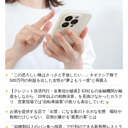
「この恐ろしい株はさっさと手放したい…」キオクシア株で
500万円の利益を出した女性が“夢よもう一度”と再購入
【クレジット決済代行・全東信が破産】63社もの金融機関が融
資をしながら「20年以上の粉飾決算」を見抜けなかったカラク
リ 営業現場では“自転車操業”の焦りも表出していた
お酒を提供する店で「出禁」になる客のトホホな生態 嘔吐や
粗相だけじゃない、店側が嫌がる“最悪の客”とは
「30種類以上のパン食べ放題」で行列のできる新形態レストラ