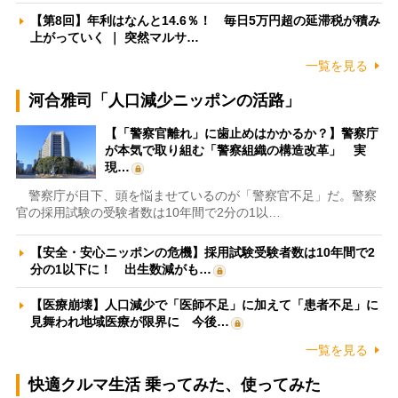
【第8回】年利はなんと14.6％！ 毎日5万円超の延滞税が積み
上がっていく ｜ 突然マルサ…
一覧を見る
河合雅司「人口減少ニッポンの活路」
【「警察官離れ」に歯止めはかかるか？】警察庁
が本気で取り組む「警察組織の構造改革」 実
現…
警察庁が目下、頭を悩ませているのが「警察官不足」だ。警察
官の採用試験の受験者数は10年間で2分の1以…
【安全・安心ニッポンの危機】採用試験受験者数は10年間で2
分の1以下に！ 出生数減がも…
【医療崩壊】人口減少で「医師不足」に加えて「患者不足」に
見舞われ地域医療が限界に 今後…
一覧を見る
快適クルマ生活 乗ってみた、使ってみた