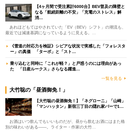
【4ヶ月間で受注累計6000台】BEV普及の障壁と
なる「航続距離の不安」「充電のストレス」解
消…
あれほどもてはやされていた「EV（BEV）シフト」の潮流も、
最近では減速基調になっているように見える。…
《雪道の対応力を検証》シビアな状況で実感した「フォレスタ
ー」の真価 「ターボ」と「スト…
乗り込むと同時に「これが軽？」と戸惑うのには理由があっ
た 「日産ルークス」さらなる躍進…
一覧を見る
大竹聡の「昼酒御免！」
【大竹聡の昼酒御免！】「ネグローニ」「山崎」
「マンハッタン」新宿三丁目の隠れ家バーで1…
お酒はいつ飲んでもいいものだが、昼から飲むお酒にはまた格
別の味わいがある――。ライター・作家の大竹…