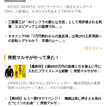
6月3日に8330円をつけたワークマン（東証スタンダード・
7564）の株価は、わずか1カ月あまりで約34％下落…
三菱重工が「AIインフラの新たな主役」として再評価される気
運 エヌビディアとの提携でAI…
キオクシアHD「7万円割れからの急反発」は再びの上昇局面へ
の反転シグナルか？ 市場のムー…
一覧を見る
突然マルサがやって来た！
【最終回】1億6000万円の負債と引き換えに手に
入れたプライスレスな経験 ｜ 突然マルサがや…
2009年12月に発行された元FXトレーダー・磯貝清明氏の著書
『突然マルサがやって来た！～FXで10億円稼い…
【第9回】もう一度FXでリベンジ！ 種銭は差し押さえを免れ
た”ヒミツのお金” ｜ 突然マルサ…