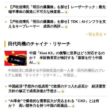
【戸松信博氏「明日の爆騰株」を探せ】レーザーテック：最先
端半導体の製造に不可欠な検査装…
【戸松信博氏「明日の爆騰株」を探せ】TDK：AIインフラを支
えるキープレーヤー 成長の再評…
一覧を見る
田代尚機のチャイナ・リサーチ
中国「Kimi K3」の衝撃に世界はどう対応するの
か？ 米財務長官が検討する「蒸留を行う中国
AI…
中国経済に精通する中国株投資の第一人者・田代尚機氏のプレ
ミアム連載「チャイナ・リサーチ」。中国企…
中国経済“予想外の低成長”で政策のテコ入れ必至か 経済運営
方針の修正で成長加速が予想さ…
“AI革命”で爆発的な需要拡大が見込まれる「CXO」とは何
か？ 高い競争力を持つ中国の医薬品…