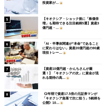
投資家が…
【キオクシア・ショック後に「株価倍
5
増」も期待できる注目銘柄5選】資産3
億円超・…
「AI・半導体関連が“本命”であること
6
に変わりはない」資産20億円超の90歳
現役トレー…
【資産10億円超・かんちさんが厳
7
選！】「キオクシアの次」に資金が流
れる期待の高…
《2年弱で資産17.5倍の元証券マンが
8
「キオクシア急落で次に狙う」5銘柄を
公開》10…