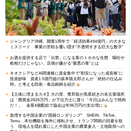
ジャングリア沖縄、開業1周年で「経済効果494億円」の大きな
ミスリード 事業の苦戦を覆い隠す“不透明すぎる巨大な数字”
お酒を提供する店で「出禁」になる客のトホホな生態 嘔吐や
粗相だけじゃない、店側が嫌がる“最悪の客”とは
キオクシアなどAI関連株に資金集中で“割安になった成長株”に
投資妙味 資産1.5億円超の坂本慎太郎さんが「絶好の仕込み
時」と考える防衛・食品銘柄を紹介
【土俵に埋まるカネ】大の里、豊昇龍が黒星続きの名古屋場所
は「懸賞金2826万円」が下位力士に渡り「今日はみんなで焼肉
だ！」 金星4個配給で協会は年96万円の支出増に
急増する中国企業の“国籍ロンダリング” SHEIN、TikTok、
Temu…本社機能を海外に移転させ、トランプ関税の回避を狙
う 現地人を隠れ蓑にした中国企業の農業参入・土地取得への