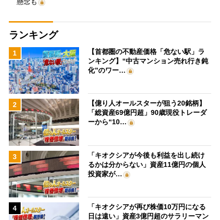
懸念も
ランキング
【首都圏の不動産価格「危ない駅」ラ
1
ンキング】“中古マンション売れ行き鈍
化”のワー…
【億り人オールスターが狙う20銘柄】
2
「総資産69億円超」90歳現役トレーダ
ーから“10…
「キオクシアが今後も利益を出し続け
3
るかは分からない」資産11億円の個人
投資家が…
「キオクシアが再び株価10万円になる
4
日は遠い」資産3億円超のサラリーマン