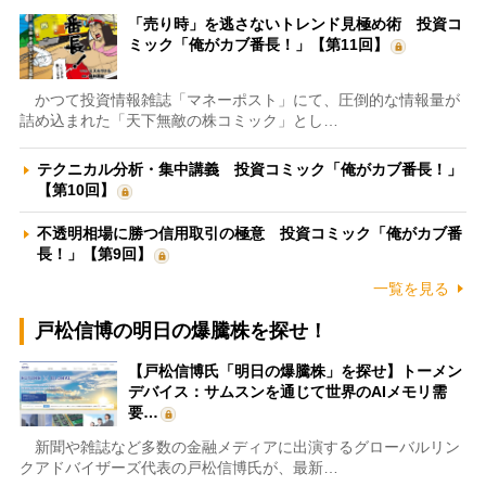
「売り時」を逃さないトレンド見極め術 投資コ
ミック「俺がカブ番長！」【第11回】
かつて投資情報雑誌「マネーポスト」にて、圧倒的な情報量が
詰め込まれた「天下無敵の株コミック」とし…
テクニカル分析・集中講義 投資コミック「俺がカブ番長！」
【第10回】
不透明相場に勝つ信用取引の極意 投資コミック「俺がカブ番
長！」【第9回】
一覧を見る
戸松信博の明日の爆騰株を探せ！
【戸松信博氏「明日の爆騰株」を探せ】トーメン
デバイス：サムスンを通じて世界のAIメモリ需
要…
新聞や雑誌など多数の金融メディアに出演するグローバルリン
クアドバイザーズ代表の戸松信博氏が、最新…