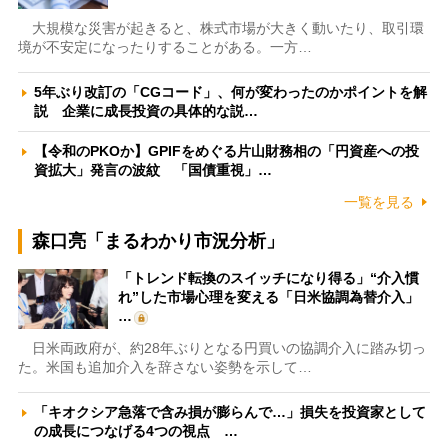
大規模な災害が起きると、株式市場が大きく動いたり、取引環
境が不安定になったりすることがある。一方…
5年ぶり改訂の「CGコード」、何が変わったのかポイントを解
説 企業に成長投資の具体的な説…
【令和のPKOか】GPIFをめぐる片山財務相の「円資産への投
資拡大」発言の波紋 「国債重視」…
一覧を見る
森口亮「まるわかり市況分析」
「トレンド転換のスイッチになり得る」“介入慣
れ”した市場心理を変える「日米協調為替介入」
…
日米両政府が、約28年ぶりとなる円買いの協調介入に踏み切っ
た。米国も追加介入を辞さない姿勢を示して…
「キオクシア急落で含み損が膨らんで…」損失を投資家として
の成長につなげる4つの視点 …