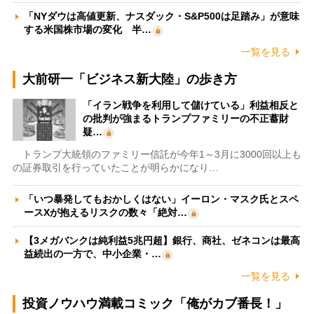
「NYダウは高値更新、ナスダック・S&P500は足踏み」が意味
する米国株市場の変化 半…
一覧を見る
大前研一「ビジネス新大陸」の歩き方
「イラン戦争を利用して儲けている」利益相反と
の批判が強まるトランプファミリーの不正蓄財
疑…
トランプ大統領のファミリー信託が今年1～3月に3000回以上も
の証券取引を行っていたことが明らかになり…
「いつ暴発してもおかしくはない」イーロン・マスク氏とスペ
ースXが抱えるリスクの数々「絶対…
【3メガバンクは純利益5兆円超】銀行、商社、ゼネコンは最高
益続出の一方で、中小企業・…
一覧を見る
投資ノウハウ満載コミック「俺がカブ番長！」