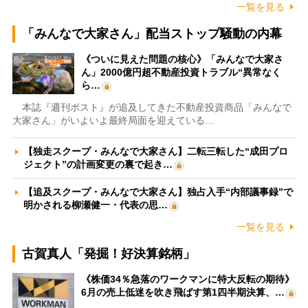
一覧を見る
「みんなで大家さん」配当ストップ騒動の内幕
《ついに見えた問題の核心》「みんなで大家さ
ん」2000億円超不動産投資トラブル“異常なく
ら…
本誌『週刊ポスト』が追及してきた不動産投資商品「みんなで
大家さん」がいよいよ最終局面を迎えている…
【独走スクープ・みんなで大家さん】二転三転した“成田プロ
ジェクト”の計画変更の裏で起き…
【追及スクープ・みんなで大家さん】独占入手“内部議事録”で
明かされる柳瀬健一・代表の思…
一覧を見る
古賀真人「発掘！好決算銘柄」
《株価34％急落のワークマンに特大反転の期待》
6月の売上低迷を吹き飛ばす第1四半期決算、…