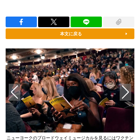
本文に戻る
ニューヨークのブロードウェイミュージカルを見るにはワクチン
接