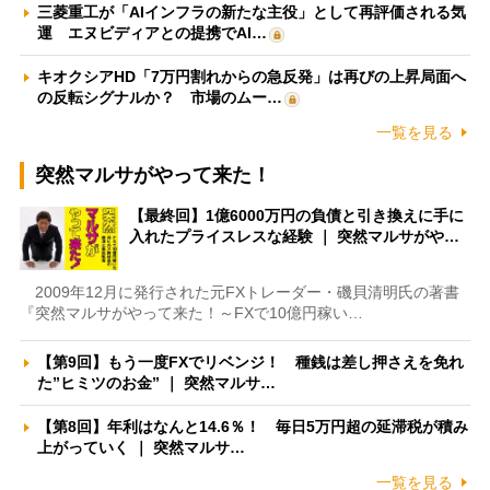
三菱重工が「AIインフラの新たな主役」として再評価される気
運 エヌビディアとの提携でAI…
キオクシアHD「7万円割れからの急反発」は再びの上昇局面へ
の反転シグナルか？ 市場のムー…
一覧を見る
突然マルサがやって来た！
【最終回】1億6000万円の負債と引き換えに手に
入れたプライスレスな経験 ｜ 突然マルサがや…
2009年12月に発行された元FXトレーダー・磯貝清明氏の著書
『突然マルサがやって来た！～FXで10億円稼い…
【第9回】もう一度FXでリベンジ！ 種銭は差し押さえを免れ
た”ヒミツのお金” ｜ 突然マルサ…
【第8回】年利はなんと14.6％！ 毎日5万円超の延滞税が積み
上がっていく ｜ 突然マルサ…
一覧を見る