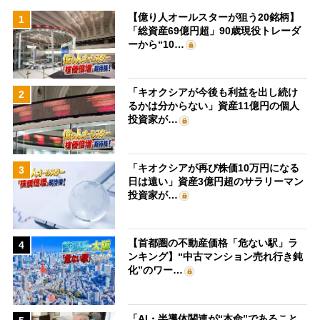
【億り人オールスターが狙う20銘柄】
1
「総資産69億円超」90歳現役トレーダ
ーから“10…
「キオクシアが今後も利益を出し続け
2
るかは分からない」資産11億円の個人
投資家が…
「キオクシアが再び株価10万円になる
3
日は遠い」資産3億円超のサラリーマン
投資家が…
【首都圏の不動産価格「危ない駅」ラ
4
ンキング】“中古マンション売れ行き鈍
化”のワー…
「AI・半導体関連が“本命”であること