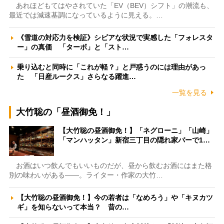
あれほどもてはやされていた「EV（BEV）シフト」の潮流も、
最近では減速基調になっているように見える。…
《雪道の対応力を検証》シビアな状況で実感した「フォレスタ
ー」の真価 「ターボ」と「スト…
乗り込むと同時に「これが軽？」と戸惑うのには理由があっ
た 「日産ルークス」さらなる躍進…
一覧を見る
大竹聡の「昼酒御免！」
【大竹聡の昼酒御免！】「ネグローニ」「山崎」
「マンハッタン」新宿三丁目の隠れ家バーで1…
お酒はいつ飲んでもいいものだが、昼から飲むお酒にはまた格
別の味わいがある――。ライター・作家の大竹…
【大竹聡の昼酒御免！】今の若者は「なめろう」や「キヌカツ
ギ」を知らないって本当？ 昔の…