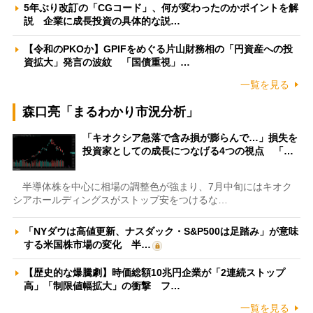
5年ぶり改訂の「CGコード」、何が変わったのかポイントを解
説 企業に成長投資の具体的な説…
【令和のPKOか】GPIFをめぐる片山財務相の「円資産への投
資拡大」発言の波紋 「国債重視」…
一覧を見る
森口亮「まるわかり市況分析」
「キオクシア急落で含み損が膨らんで…」損失を
投資家としての成長につなげる4つの視点 「…
半導体株を中心に相場の調整色が強まり、7月中旬にはキオク
シアホールディングスがストップ安をつけるな…
「NYダウは高値更新、ナスダック・S&P500は足踏み」が意味
する米国株市場の変化 半…
【歴史的な爆騰劇】時価総額10兆円企業が「2連続ストップ
高」「制限値幅拡大」の衝撃 フ…
一覧を見る