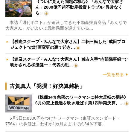
《ついに見えた問題の核心》「みんなで大家さ
ん」2000億円超不動産投資トラブル“異常なく
ら…
本誌『週刊ポスト』が追及してきた不動産投資商品「みんなで
大家さん」がいよいよ最終局面を迎えている…
【独走スクープ・みんなで大家さん】二転三転した“成田プロ
ジェクト”の計画変更の裏で起き…
【追及スクープ・みんなで大家さん】独占入手“内部議事録”で
明かされる柳瀬健一・代表の思…
一覧を見る
古賀真人「発掘！好決算銘柄」
《株価34％急落のワークマンに特大反転の期待》
6月の売上低迷を吹き飛ばす第1四半期決算、…
6月3日に8330円をつけたワークマン（東証スタンダード・
7564）の株価は、わずか1カ月あまりで約34％下落…