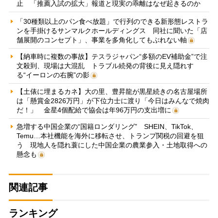
止 「推薦入試の拡大」報道と現実の乖離はなぜ起きるのか
「30種類以上のパン食べ放題」で行列のできる新形態レストラ
ンを手掛けるサンマルクホールディングス 同社に聞いた「店
舗展開のコンセプト」、事業を多角化してもぶれない軸
【納車時に複数の事故】テスラジャパン“多額のEV補助金”で注
文殺到、現場は大混乱 トラブル続発の背後に見え隠れす
る“イーロンの右腕”の影
【土俵に埋まるカネ】大の里、豊昇龍が黒星続きの名古屋場所
は「懸賞金2826万円」が下位力士に渡り「今日はみんなで焼肉
だ！」 金星4個配給で協会は年96万円の支出増に
急増する中国企業の“国籍ロンダリング” SHEIN、TikTok、
Temu…本社機能を海外に移転させ、トランプ関税の回避を狙
う 現地人を隠れ蓑にした中国企業の農業参入・土地取得への
懸念も
関連記事
ランキング