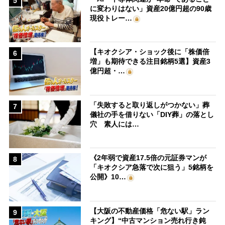
5
に変わりはない」資産20億円超の90歳
現役トレー…
【キオクシア・ショック後に「株価倍
6
増」も期待できる注目銘柄5選】資産3
億円超・…
「失敗すると取り返しがつかない」葬
7
儀社の手を借りない「DIY葬」の落とし
穴 素人には…
《2年弱で資産17.5倍の元証券マンが
8
「キオクシア急落で次に狙う」5銘柄を
公開》10…
【大阪の不動産価格「危ない駅」ラン
9
キング】“中古マンション売れ行き鈍