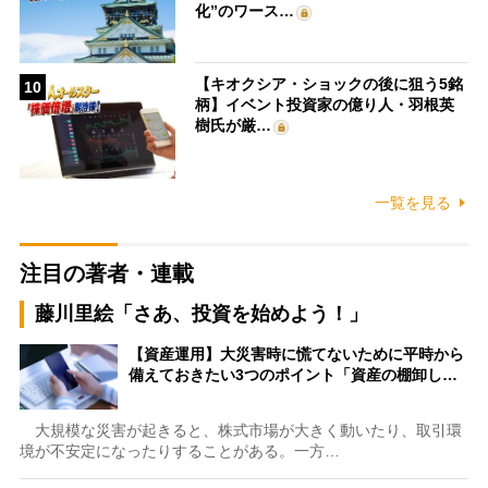
化”のワース…
【キオクシア・ショックの後に狙う5銘
10
柄】イベント投資家の億り人・羽根英
樹氏が厳…
一覧を見る
注目の著者・連載
藤川里絵「さあ、投資を始めよう！」
【資産運用】大災害時に慌てないために平時から
備えておきたい3つのポイント「資産の棚卸し…
大規模な災害が起きると、株式市場が大きく動いたり、取引環
境が不安定になったりすることがある。一方…