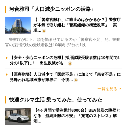
河合雅司「人口減少ニッポンの活路」
【「警察官離れ」に歯止めはかかるか？】警察庁
が本気で取り組む「警察組織の構造改革」 実
現…
警察庁が目下、頭を悩ませているのが「警察官不足」だ。警察
官の採用試験の受験者数は10年間で2分の1以…
【安全・安心ニッポンの危機】採用試験受験者数は10年間で2
分の1以下に！ 出生数減がも…
【医療崩壊】人口減少で「医師不足」に加えて「患者不足」に
見舞われ地域医療が限界に 今後…
一覧を見る
快適クルマ生活 乗ってみた、使ってみた
【4ヶ月間で受注累計6000台】BEV普及の障壁と
なる「航続距離の不安」「充電のストレス」解
消…