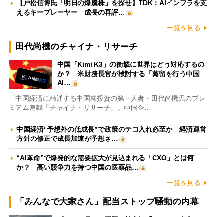
【戸松信博氏「明日の爆騰株」を探せ】TDK：AIインフラを支
えるキープレーヤー 成長の再評…
一覧を見る
田代尚機のチャイナ・リサーチ
中国「Kimi K3」の衝撃に世界はどう対応するの
か？ 米財務長官が検討する「蒸留を行う中国
AI…
中国経済に精通する中国株投資の第一人者・田代尚機氏のプレ
ミアム連載「チャイナ・リサーチ」。中国企…
中国経済“予想外の低成長”で政策のテコ入れ必至か 経済運営
方針の修正で成長加速が予想さ…
“AI革命”で爆発的な需要拡大が見込まれる「CXO」とは何
か？ 高い競争力を持つ中国の医薬品…
一覧を見る
「みんなで大家さん」配当ストップ騒動の内幕