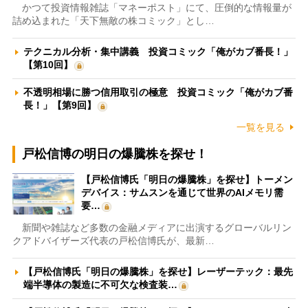
かつて投資情報雑誌「マネーポスト」にて、圧倒的な情報量が
詰め込まれた「天下無敵の株コミック」とし…
テクニカル分析・集中講義 投資コミック「俺がカブ番長！」
【第10回】
不透明相場に勝つ信用取引の極意 投資コミック「俺がカブ番
長！」【第9回】
一覧を見る
戸松信博の明日の爆騰株を探せ！
【戸松信博氏「明日の爆騰株」を探せ】トーメン
デバイス：サムスンを通じて世界のAIメモリ需
要…
新聞や雑誌など多数の金融メディアに出演するグローバルリン
クアドバイザーズ代表の戸松信博氏が、最新…
【戸松信博氏「明日の爆騰株」を探せ】レーザーテック：最先
端半導体の製造に不可欠な検査装…