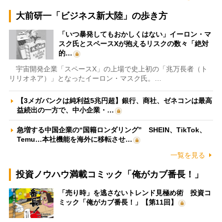
大前研一「ビジネス新大陸」の歩き方
「いつ暴発してもおかしくはない」イーロン・マ
スク氏とスペースXが抱えるリスクの数々「絶対
的…
宇宙開発企業「スペースX」の上場で史上初の「兆万長者（ト
リリオネア）」となったイーロン・マスク氏。…
【3メガバンクは純利益5兆円超】銀行、商社、ゼネコンは最高
益続出の一方で、中小企業・…
急増する中国企業の“国籍ロンダリング” SHEIN、TikTok、
Temu…本社機能を海外に移転させ…
一覧を見る
投資ノウハウ満載コミック「俺がカブ番長！」
「売り時」を逃さないトレンド見極め術 投資コ
ミック「俺がカブ番長！」【第11回】