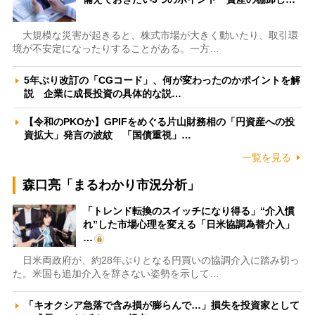
大規模な災害が起きると、株式市場が大きく動いたり、取引環
境が不安定になったりすることがある。一方…
5年ぶり改訂の「CGコード」、何が変わったのかポイントを解
説 企業に成長投資の具体的な説…
【令和のPKOか】GPIFをめぐる片山財務相の「円資産への投
資拡大」発言の波紋 「国債重視」…
一覧を見る
森口亮「まるわかり市況分析」
「トレンド転換のスイッチになり得る」“介入慣
れ”した市場心理を変える「日米協調為替介入」
…
日米両政府が、約28年ぶりとなる円買いの協調介入に踏み切っ
た。米国も追加介入を辞さない姿勢を示して…
「キオクシア急落で含み損が膨らんで…」損失を投資家として