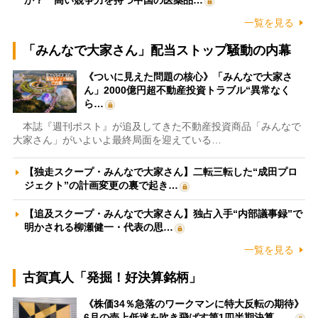
か？ 高い競争力を持つ中国の医薬品…
一覧を見る
「みんなで大家さん」配当ストップ騒動の内幕
《ついに見えた問題の核心》「みんなで大家さ
ん」2000億円超不動産投資トラブル“異常なく
ら…
本誌『週刊ポスト』が追及してきた不動産投資商品「みんなで
大家さん」がいよいよ最終局面を迎えている…
【独走スクープ・みんなで大家さん】二転三転した“成田プロ
ジェクト”の計画変更の裏で起き…
【追及スクープ・みんなで大家さん】独占入手“内部議事録”で
明かされる柳瀬健一・代表の思…
一覧を見る
古賀真人「発掘！好決算銘柄」
《株価34％急落のワークマンに特大反転の期待》
6月の売上低迷を吹き飛ばす第1四半期決算、…