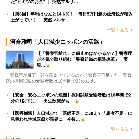
た”ヒミツのお金” ｜ 突然マルサ…
【第8回】年利はなんと14.6％！ 毎日5万円超の延滞税が積み
上がっていく ｜ 突然マルサ…
一覧を見る
河合雅司「人口減少ニッポンの活路」
【「警察官離れ」に歯止めはかかるか？】警察庁
が本気で取り組む「警察組織の構造改革」 実
現…
警察庁が目下、頭を悩ませているのが「警察官不足」だ。警察
官の採用試験の受験者数は10年間で2分の1以…
【安全・安心ニッポンの危機】採用試験受験者数は10年間で2
分の1以下に！ 出生数減がも…
【医療崩壊】人口減少で「医師不足」に加えて「患者不足」に
見舞われ地域医療が限界に 今後…
一覧を見る