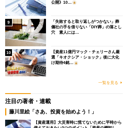
公開》10…
「失敗すると取り返しがつかない」葬
9
儀社の手を借りない「DIY葬」の落とし
穴 素人には…
【資産11億円マック・チェリーさん厳
10
選「キオクシア・ショック」後に大化
け期待4銘…
一覧を見る
注目の著者・連載
藤川里絵「さあ、投資を始めよう！」
【資産運用】大災害時に慌てないために平時から
備えておきたい3つのポイント「資産の棚卸し…