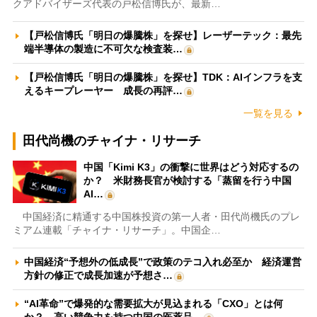
クアドバイザーズ代表の戸松信博氏が、最新…
【戸松信博氏「明日の爆騰株」を探せ】レーザーテック：最先
端半導体の製造に不可欠な検査装…
【戸松信博氏「明日の爆騰株」を探せ】TDK：AIインフラを支
えるキープレーヤー 成長の再評…
一覧を見る
田代尚機のチャイナ・リサーチ
中国「Kimi K3」の衝撃に世界はどう対応するの
か？ 米財務長官が検討する「蒸留を行う中国
AI…
中国経済に精通する中国株投資の第一人者・田代尚機氏のプレ
ミアム連載「チャイナ・リサーチ」。中国企…
中国経済“予想外の低成長”で政策のテコ入れ必至か 経済運営
方針の修正で成長加速が予想さ…
“AI革命”で爆発的な需要拡大が見込まれる「CXO」とは何