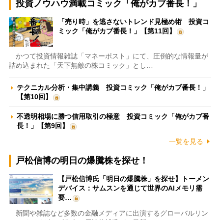
投資ノウハウ満載コミック「俺がカブ番長！」
「売り時」を逃さないトレンド見極め術 投資コ
ミック「俺がカブ番長！」【第11回】
かつて投資情報雑誌「マネーポスト」にて、圧倒的な情報量が
詰め込まれた「天下無敵の株コミック」とし…
テクニカル分析・集中講義 投資コミック「俺がカブ番長！」
【第10回】
不透明相場に勝つ信用取引の極意 投資コミック「俺がカブ番
長！」【第9回】
一覧を見る
戸松信博の明日の爆騰株を探せ！
【戸松信博氏「明日の爆騰株」を探せ】トーメン
デバイス：サムスンを通じて世界のAIメモリ需
要…
新聞や雑誌など多数の金融メディアに出演するグローバルリン