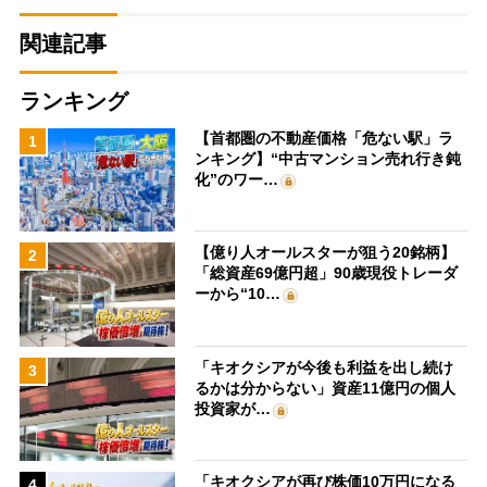
関連記事
ランキング
【首都圏の不動産価格「危ない駅」ラ
1
ンキング】“中古マンション売れ行き鈍
化”のワー…
【億り人オールスターが狙う20銘柄】
2
「総資産69億円超」90歳現役トレーダ
ーから“10…
「キオクシアが今後も利益を出し続け
3
るかは分からない」資産11億円の個人
投資家が…
「キオクシアが再び株価10万円になる
4