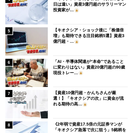
日は遠い」資産3億円超のサラリーマン
投資家が…
【キオクシア・ショック後に「株価倍
5
増」も期待できる注目銘柄5選】資産3
億円超・…
「AI・半導体関連が“本命”であること
6
に変わりはない」資産20億円超の90歳
現役トレー…
【資産10億円超・かんちさんが厳
7
選！】「キオクシアの次」に資金が流
れる期待の高…
《2年弱で資産17.5倍の元証券マンが
8
「キオクシア急落で次に狙う」5銘柄を