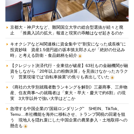
京都大・神戸大など、難関国立大学の総合型選抜が続々と廃
止 「推薦入試の拡大」報道と現実の乖離はなぜ起きるのか
キオクシアなどAI関連株に資金集中で“割安になった成長株”に
投資妙味 資産1.5億円超の坂本慎太郎さんが「絶好の仕込み
時」と考える防衛・食品銘柄を紹介
【クレジット決済代行・全東信が破産】63社もの金融機関が融
資をしながら「20年以上の粉飾決算」を見抜けなかったカラク
リ 営業現場では“自転車操業”の焦りも表出していた
《商社の大学別就職者数ランキングを解剖》三菱商事、三井物
産、住友商事への就職者は「東大・早大・慶大で約6割」の現
実 3大学以外で強い大学はどこか
急増する中国企業の“国籍ロンダリング” SHEIN、TikTok、
Temu…本社機能を海外に移転させ、トランプ関税の回避を狙
う 現地人を隠れ蓑にした中国企業の農業参入・土地取得への
懸念も