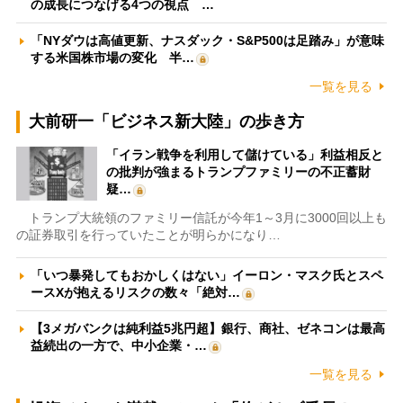
の成長につなげる4つの視点 …
「NYダウは高値更新、ナスダック・S&P500は足踏み」が意味
する米国株市場の変化 半…
一覧を見る
大前研一「ビジネス新大陸」の歩き方
「イラン戦争を利用して儲けている」利益相反と
の批判が強まるトランプファミリーの不正蓄財
疑…
トランプ大統領のファミリー信託が今年1～3月に3000回以上も
の証券取引を行っていたことが明らかになり…
「いつ暴発してもおかしくはない」イーロン・マスク氏とスペ
ースXが抱えるリスクの数々「絶対…
【3メガバンクは純利益5兆円超】銀行、商社、ゼネコンは最高
益続出の一方で、中小企業・…
一覧を見る