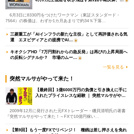
6月3日に8330円をつけたワークマン（東証スタンダード・
7564）の株価は、わずか1カ月あまりで約34％下落…
三菱重工が「AIインフラの新たな主役」として再評価される気
運 エヌビディアとの提携でAI…
キオクシアHD「7万円割れからの急反発」は再びの上昇局面へ
の反転シグナルか？ 市場のムー…
一覧を見る
突然マルサがやって来た！
【最終回】1億6000万円の負債と引き換えに手に
入れたプライスレスな経験 ｜ 突然マルサがや…
2009年12月に発行された元FXトレーダー・磯貝清明氏の著書
『突然マルサがやって来た！～FXで10億円稼い…
【第9回】もう一度FXでリベンジ！ 種銭は差し押さえを免れ