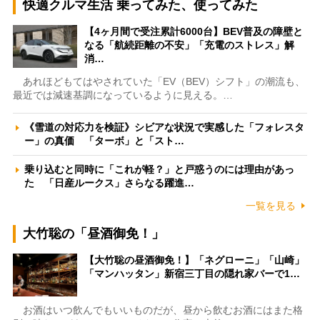
快適クルマ生活 乗ってみた、使ってみた
【4ヶ月間で受注累計6000台】BEV普及の障壁と
なる「航続距離の不安」「充電のストレス」解
消…
あれほどもてはやされていた「EV（BEV）シフト」の潮流も、
最近では減速基調になっているように見える。…
《雪道の対応力を検証》シビアな状況で実感した「フォレスタ
ー」の真価 「ターボ」と「スト…
乗り込むと同時に「これが軽？」と戸惑うのには理由があっ
た 「日産ルークス」さらなる躍進…
一覧を見る
大竹聡の「昼酒御免！」
【大竹聡の昼酒御免！】「ネグローニ」「山崎」
「マンハッタン」新宿三丁目の隠れ家バーで1…
お酒はいつ飲んでもいいものだが、昼から飲むお酒にはまた格