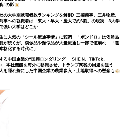
腕”の影
社の大学別就職者数ランキングを解剖》三菱商事、三井物産、
商事への就職者は「東大・早大・慶大で約6割」の現実 3大学
で強い大学はどこか
生に人気の「シール流通事情」に変調 「ボンドロ」は依然品
態が続くが、模倣品や類似品が大量流通し一部で値崩れ 「選
本格化する時代に」
する中国企業の“国籍ロンダリング” SHEIN、TikTok、
mu…本社機能を海外に移転させ、トランプ関税の回避を狙う
人を隠れ蓑にした中国企業の農業参入・土地取得への懸念も