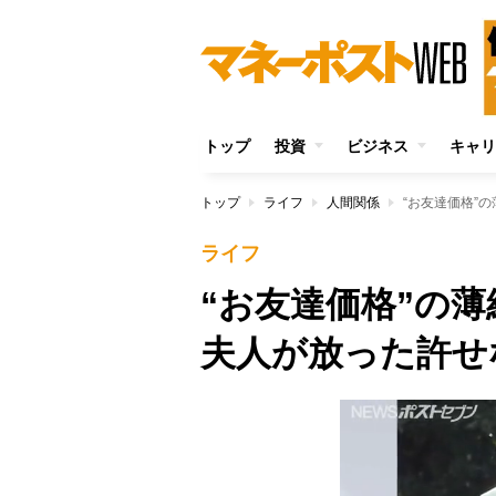
トップ
投資
ビジネス
キャリ
トップ
ライフ
人間関係
“お友達価格”
ライフ
“お友達価格”の薄
夫人が放った許せ