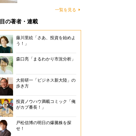
に…
一覧を見る
目の著者・連載
藤川里絵「さあ、投資を始めよ
う！」
森口亮「まるわかり市況分析」
大前研一「ビジネス新大陸」の
歩き方
投資ノウハウ満載コミック「俺
がカブ番長！」
戸松信博の明日の爆騰株を探
せ！