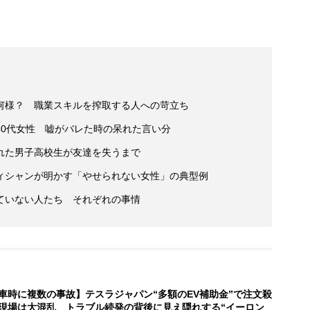
何様？ 職業スキルを搾取する人への苛立ち
40代女性 嘘がバレた時の呆れた言い分
れた男子高校生が友達を失うまで
ィシャンが明かす「やせられない女性」の典型例
ていない人たち それぞれの事情
車時に複数の事故】テスラジャパン“多額のEV補助金”で注文殺
現場は大混乱 トラブル続発の背後に見え隠れする“イーロン