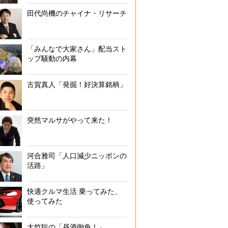
田代尚機のチャイナ・リサーチ
「みんなで大家さん」配当スト
ップ騒動の内幕
古賀真人「発掘！好決算銘柄」
突然マルサがやって来た！
河合雅司「人口減少ニッポンの
活路」
快適クルマ生活 乗ってみた、
使ってみた
大竹聡の「昼酒御免！」