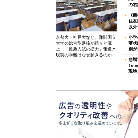
の右
《商
住友
以外
京都大・神戸大など、難関国立
小学
大学の総合型選抜が続々と廃
薄状
止 「推薦入試の拡大」報道と
別が
現実の乖離はなぜ起きるのか
急増
Te
現地