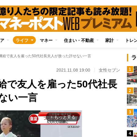
ア
ライフ
マネー
住まい・不動産
家計
トレ
の薄給で友人を雇った50代社長夫人が放った許せない一言
ラ
1
2021.11.08 19:00
女性セブン
給で友人を雇った50代社長
2
ない一言
3
もっと見る
arrow_forward_ios
4