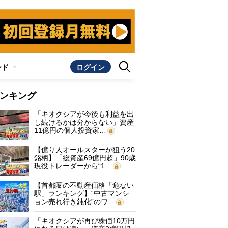
ンド
ログイン
ンキング
「キオクシアが今後も利益を出
し続けるかは分からない」資産
11億円の個人投資家…
【億り人オールスターが狙う20
銘柄】「総資産69億円超」90歳
現役トレーダーから“1…
【首都圏の不動産価格「危ない
駅」ランキング】“中古マンシ
ョン売れ行き鈍化”のワ…
「キオクシアが再び株価10万円