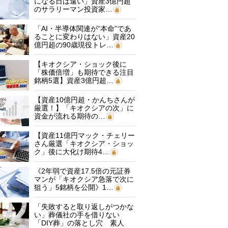
になる日は遠い」資産3億円超
のサラリーマン投資家…
「AI・半導体関連が“本命”であ
ることに変わりはない」資産20
億円超の90歳現役トレ…
【キオクシア・ショック後に
「株価倍増」も期待できる注目
銘柄5選】資産3億円超…
【資産10億円超・かんちさんが
厳選！】「キオクシアの次」に
資金が流れる期待の…
【資産11億円マック・チェリー
さん厳選「キオクシア・ショッ
ク」後に大化け期待4…
《2年弱で資産17.5倍の元証券
マンが「キオクシア急落で次に
狙う」5銘柄を公開》1…
「失敗すると取り返しがつかな
い」葬儀社の手を借りない
「DIY葬」の落とし穴 素人