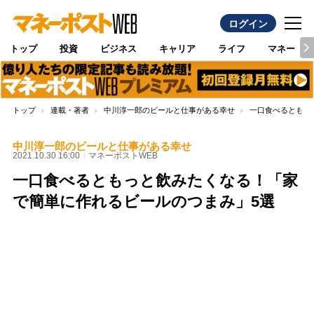
ログイン
トップ
投資
ビジネス
キャリア
ライフ
マネー
トップ
連載・著者
中川淳一郎のビールと仕事がある幸せ
一口食べるともっ
中川淳一郎のビールと仕事がある幸せ
2021.10.30 16:00
マネーポストWEB
一口食べるともっと飲みたくなる！「家
で簡単に作れるビールのつまみ」5選
Loaded
:
100.00%
/
Unmute