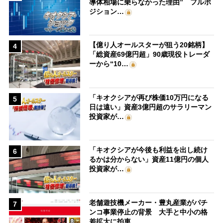
導体相場に乗らなかった理由” フルポ
ジション…
【億り人オールスターが狙う20銘柄】
4
「総資産69億円超」90歳現役トレーダ
ーから“10…
「キオクシアが再び株価10万円になる
5
日は遠い」資産3億円超のサラリーマン
投資家が…
「キオクシアが今後も利益を出し続け
6
るかは分からない」資産11億円の個人
投資家が…
老舗遊技機メーカー・豊丸産業がパチ
7
ンコ事業停止の背景 大手と中小の格
差拡大に拍車…