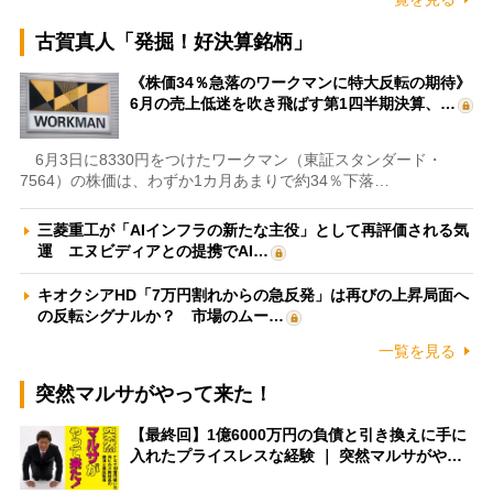
古賀真人「発掘！好決算銘柄」
《株価34％急落のワークマンに特大反転の期待》
6月の売上低迷を吹き飛ばす第1四半期決算、…
6月3日に8330円をつけたワークマン（東証スタンダード・
7564）の株価は、わずか1カ月あまりで約34％下落…
三菱重工が「AIインフラの新たな主役」として再評価される気
運 エヌビディアとの提携でAI…
キオクシアHD「7万円割れからの急反発」は再びの上昇局面へ
の反転シグナルか？ 市場のムー…
一覧を見る
突然マルサがやって来た！
【最終回】1億6000万円の負債と引き換えに手に
入れたプライスレスな経験 ｜ 突然マルサがや…