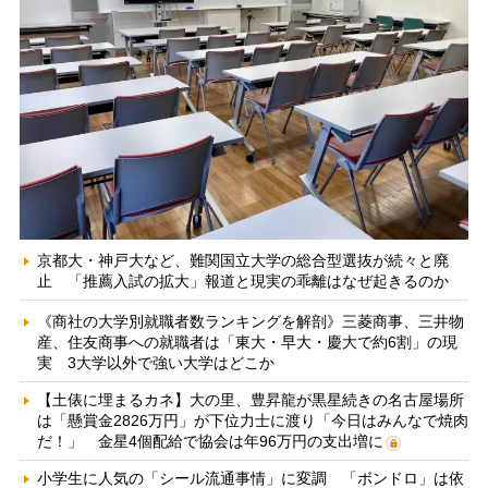
京都大・神戸大など、難関国立大学の総合型選抜が続々と廃
止 「推薦入試の拡大」報道と現実の乖離はなぜ起きるのか
《商社の大学別就職者数ランキングを解剖》三菱商事、三井物
産、住友商事への就職者は「東大・早大・慶大で約6割」の現
実 3大学以外で強い大学はどこか
【土俵に埋まるカネ】大の里、豊昇龍が黒星続きの名古屋場所
は「懸賞金2826万円」が下位力士に渡り「今日はみんなで焼肉
だ！」 金星4個配給で協会は年96万円の支出増に
小学生に人気の「シール流通事情」に変調 「ボンドロ」は依