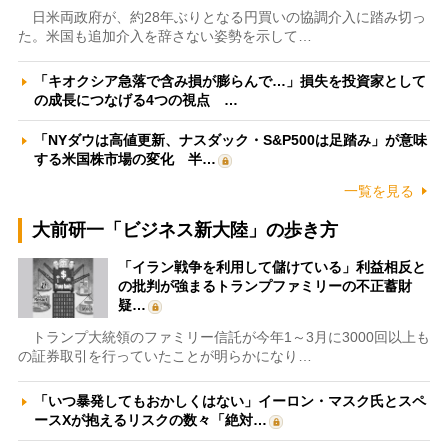
日米両政府が、約28年ぶりとなる円買いの協調介入に踏み切っ
た。米国も追加介入を辞さない姿勢を示して…
「キオクシア急落で含み損が膨らんで…」損失を投資家として
の成長につなげる4つの視点 …
「NYダウは高値更新、ナスダック・S&P500は足踏み」が意味
する米国株市場の変化 半…
一覧を見る
大前研一「ビジネス新大陸」の歩き方
「イラン戦争を利用して儲けている」利益相反と
の批判が強まるトランプファミリーの不正蓄財
疑…
トランプ大統領のファミリー信託が今年1～3月に3000回以上も
の証券取引を行っていたことが明らかになり…
「いつ暴発してもおかしくはない」イーロン・マスク氏とスペ
ースXが抱えるリスクの数々「絶対…