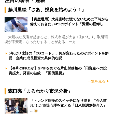
注目の著者・連載
藤川里絵「さあ、投資を始めよう！」
【資産運用】大災害時に慌てないために平時から
備えておきたい3つのポイント「資産の棚卸し…
大規模な災害が起きると、株式市場が大きく動いたり、取引環
境が不安定になったりすることがある。一方…
5年ぶり改訂の「CGコード」、何が変わったのかポイントを解
説 企業に成長投資の具体的な説…
【令和のPKOか】GPIFをめぐる片山財務相の「円資産への投
資拡大」発言の波紋 「国債重視」…
一覧を見る
森口亮「まるわかり市況分析」
「トレンド転換のスイッチになり得る」“介入慣
れ”した市場心理を変える「日米協調為替介入」
…