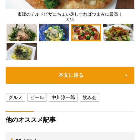
市販のチルドピザにちょい足しすればつまみに最高！
3
/
5
本文に戻る
グルメ
ビール
中川淳一郎
飲み会
他のオススメ記事