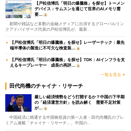
【戸松信博氏「明日の爆騰株」を探せ】トーメン
デバイス：サムスンを通じて世界のAIメモリ需
要…
新聞や雑誌など多数の金融メディアに出演するグローバルリン
クアドバイザーズ代表の戸松信博氏が、最新…
【戸松信博氏「明日の爆騰株」を探せ】レーザーテック：最先
端半導体の製造に不可欠な検査装…
【戸松信博氏「明日の爆騰株」を探せ】TDK：AIインフラを支
えるキープレーヤー 成長の再評…
一覧を見る
田代尚機のチャイナ・リサーチ
厳しい経済情勢をどう打開するか？中国の下半期
の「経済運営方針」を読み解く 需要不足対策
が…
中国経済に精通する中国株投資の第一人者・田代尚機氏のプレ
ミアム連載「チャイナ・リサーチ」。中国の…