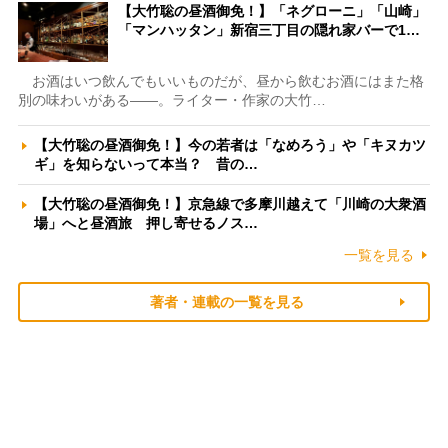
【大竹聡の昼酒御免！】「ネグローニ」「山崎」
「マンハッタン」新宿三丁目の隠れ家バーで1…
お酒はいつ飲んでもいいものだが、昼から飲むお酒にはまた格
別の味わいがある――。ライター・作家の大竹…
【大竹聡の昼酒御免！】今の若者は「なめろう」や「キヌカツ
ギ」を知らないって本当？ 昔の…
【大竹聡の昼酒御免！】京急線で多摩川越えて「川崎の大衆酒
場」へと昼酒旅 押し寄せるノス…
一覧を見る
著者・連載の一覧を見る