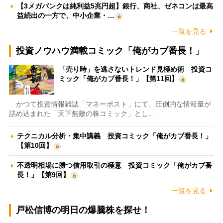
【3メガバンクは純利益5兆円超】銀行、商社、ゼネコンは最高
益続出の一方で、中小企業・…
一覧を見る
投資ノウハウ満載コミック「俺がカブ番長！」
「売り時」を逃さないトレンド見極め術 投資コ
ミック「俺がカブ番長！」【第11回】
かつて投資情報雑誌「マネーポスト」にて、圧倒的な情報量が
詰め込まれた「天下無敵の株コミック」とし…
テクニカル分析・集中講義 投資コミック「俺がカブ番長！」
【第10回】
不透明相場に勝つ信用取引の極意 投資コミック「俺がカブ番
長！」【第9回】
一覧を見る
戸松信博の明日の爆騰株を探せ！