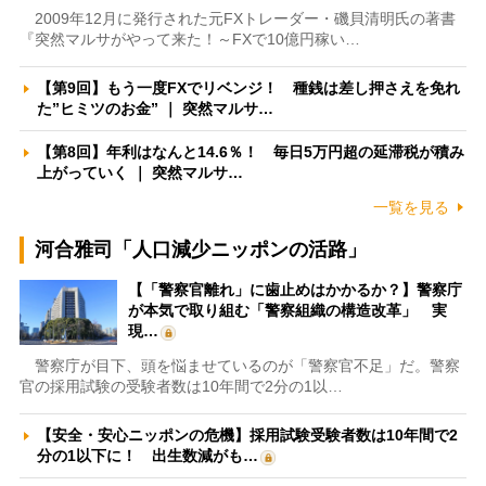
2009年12月に発行された元FXトレーダー・磯貝清明氏の著書
『突然マルサがやって来た！～FXで10億円稼い…
【第9回】もう一度FXでリベンジ！ 種銭は差し押さえを免れ
た”ヒミツのお金” ｜ 突然マルサ…
【第8回】年利はなんと14.6％！ 毎日5万円超の延滞税が積み
上がっていく ｜ 突然マルサ…
一覧を見る
河合雅司「人口減少ニッポンの活路」
【「警察官離れ」に歯止めはかかるか？】警察庁
が本気で取り組む「警察組織の構造改革」 実
現…
警察庁が目下、頭を悩ませているのが「警察官不足」だ。警察
官の採用試験の受験者数は10年間で2分の1以…
【安全・安心ニッポンの危機】採用試験受験者数は10年間で2
分の1以下に！ 出生数減がも…