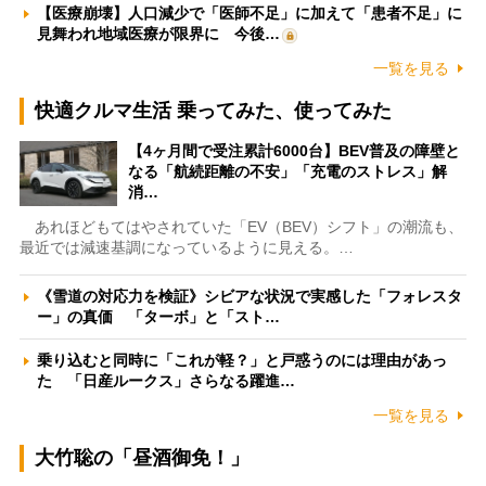
【医療崩壊】人口減少で「医師不足」に加えて「患者不足」に
見舞われ地域医療が限界に 今後…
一覧を見る
快適クルマ生活 乗ってみた、使ってみた
【4ヶ月間で受注累計6000台】BEV普及の障壁と
なる「航続距離の不安」「充電のストレス」解
消…
あれほどもてはやされていた「EV（BEV）シフト」の潮流も、
最近では減速基調になっているように見える。…
《雪道の対応力を検証》シビアな状況で実感した「フォレスタ
ー」の真価 「ターボ」と「スト…
乗り込むと同時に「これが軽？」と戸惑うのには理由があっ
た 「日産ルークス」さらなる躍進…
一覧を見る
大竹聡の「昼酒御免！」