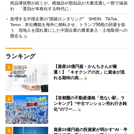
然品薄状態が続くが、模倣品や類似品が大量流通し一部で値崩
れ 「選別が本格化する時代に」
急増する中国企業の“国籍ロンダリング” SHEIN、TikTok、
Temu…本社機能を海外に移転させ、トランプ関税の回避を狙
う 現地人を隠れ蓑にした中国企業の農業参入・土地取得への
懸念も
ランキング
【資産10億円超・かんちさんが厳
1
選！】「キオクシアの次」に資金が流
れる期待の高…
【首都圏の不動産価格「危ない駅」ラ
2
ンキング】“中古マンション売れ行き鈍
化”のワー…
資産10億円超の投資家が明かす“AI・半
3