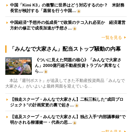
中国「Kimi K3」の衝撃に世界はどう対応するのか？ 米財務
長官が検討する「蒸留を行う中国…
中国経済“予想外の低成長”で政策のテコ入れ必至か 経済運営
方針の修正で成長加速が予想さ…
一覧を見る
「みんなで大家さん」配当ストップ騒動の内幕
《ついに見えた問題の核心》「みんなで大家さ
ん」2000億円超不動産投資トラブル“異常なく
ら…
本誌『週刊ポスト』が追及してきた不動産投資商品「みんなで
大家さん」がいよいよ最終局面を迎えている…
【独走スクープ・みんなで大家さん】二転三転した“成田プロ
ジェクト”の計画変更の裏で起き…
【追及スクープ・みんなで大家さん】独占入手“内部議事録”で
明かされる柳瀬健一・代表の思…
一覧を見る