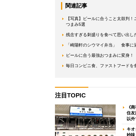
関連記事
【写真】ビールに合うこと太鼓判！
つまみ5選
残念すぎる刺盛りを食べて思い出し
「崎陽軒のシウマイ弁当」 食事に
ビールに合う最強おつまみに変身！
毎日コンビニ食、ファストフードを
注目TOPIC
《商
住友
以外
キオ
妙味