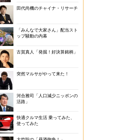
田代尚機のチャイナ・リサーチ
ビールのつまみに「ニラ玉」は最高！
「みんなで大家さん」配当スト
ップ騒動の内幕
古賀真人「発掘！好決算銘柄」
突然マルサがやって来た！
河合雅司「人口減少ニッポンの
活路」
快適クルマ生活 乗ってみた、
使ってみた
大竹聡の「昼酒御免！」