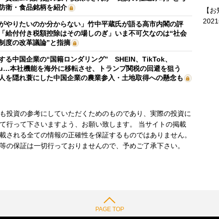
防衛・食品銘柄を紹介
【お
202
がやりたいのか分からない」竹中平蔵氏が語る高市内閣の評
「給付付き税額控除はその場しのぎ」いま不可欠なのは“社会
制度の改革議論”と指摘
する中国企業の“国籍ロンダリング” SHEIN、TikTok、
mu…本社機能を海外に移転させ、トランプ関税の回避を狙う
人を隠れ蓑にした中国企業の農業参入・土地取得への懸念も
も投資の参考にしていただくためのものであり、実際の投資に
て行って下さいますよう、お願い致します。 当サイトの掲載
載される全ての情報の正確性を保証するものではありません。
等の保証は一切行っておりませんので、予めご了承下さい。
PAGE TOP