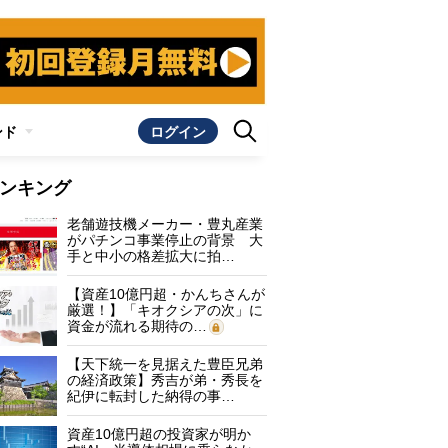
ンド
ログイン
ンキング
老舗遊技機メーカー・豊丸産業
がパチンコ事業停止の背景 大
手と中小の格差拡大に拍…
【資産10億円超・かんちさんが
厳選！】「キオクシアの次」に
資金が流れる期待の…
【天下統一を見据えた豊臣兄弟
の経済政策】秀吉が弟・秀長を
紀伊に転封した納得の事…
資産10億円超の投資家が明か