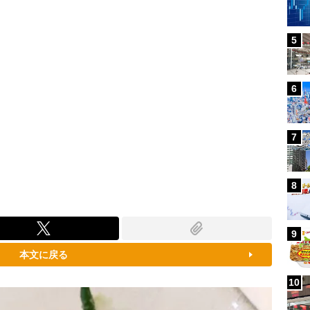
5
6
7
8
9
本文に戻る
10