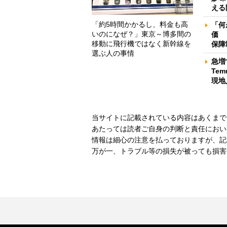
える
「約5時間かかるし、料金も高
「何
いのになぜ？」東京～博多間の
価 
移動に飛行機ではなく新幹線を
保障
選ぶ人の事情
急増
Te
現地
当サイトに記載されている内容はあくまで
あたっては読者ご自身の判断と責任におい
情報は細心の注意を払っておりますが、記
万が一、トラブル等の損失が被っても損害