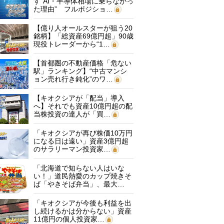
す“AI・半導体相場に乗らなかっ
た理由” フルポジショ…
【億り人オールスターが狙う20
銘柄】「総資産69億円超」90歳
現役トレーダーから“1…
【首都圏の不動産価格「危ない
駅」ランキング】“中古マンシ
ョン売れ行き鈍化”のワ…
【キオクシアが「配当」導入
へ】それでも資産10億円超の配
当株投資の達人が「買…
「キオクシアが再び株価10万円
になる日は遠い」資産3億円超
のサラリーマン投資家…
「北海道で知らない人はいな
い！」道民熱愛のカップ焼きそ
ば「やきそば弁当」、最大…
「キオクシアが今後も利益を出
し続けるかは分からない」資産
11億円の個人投資家…