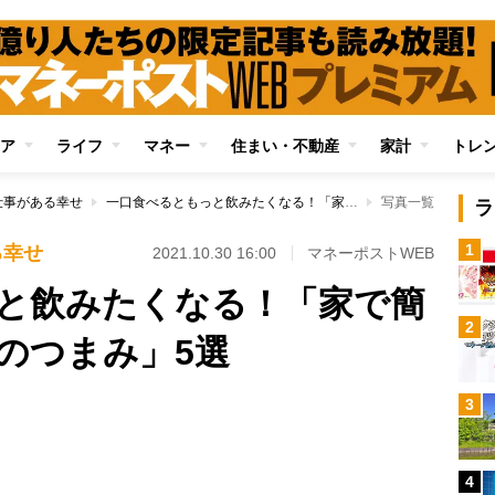
ア
ライフ
マネー
住まい・不動産
家計
トレ
仕事がある幸せ
一口食べるともっと飲みたくなる！「家で簡単に作れるビールのつまみ」5選
写真一覧
ラ
1
る幸せ
2021.10.30 16:00
マネーポストWEB
と飲みたくなる！「家で簡
2
のつまみ」5選
3
Loaded
:
100.00%
4