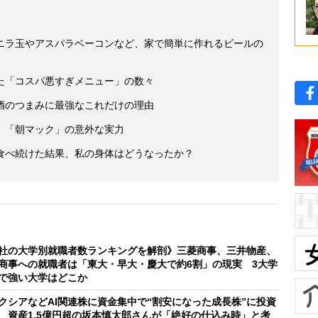
ニラ玉やアスパラベーコンなど、家で簡単に作れるビールの
た「コスパ悪すぎメニュー」の数々
酒のつまみに最強なこれだけの理由
 「朝マック」の意外な実力
食べ続けた結果、私の身体はどうなったか？
社の大学別就職者数ランキングを解剖》三菱商事、三井物産、
商事への就職者は「東大・早大・慶大で約6割」の現実 3大学
で強い大学はどこか
クシアなどAI関連株に資金集中で“割安になった成長株”に投資
 資産1.5億円超の坂本慎太郎さんが「絶好の仕込み時」と考