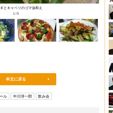
ギとキャベツのゴマ油和え
1
/
5
本文に戻る
ール
中川淳一郎
飲み会