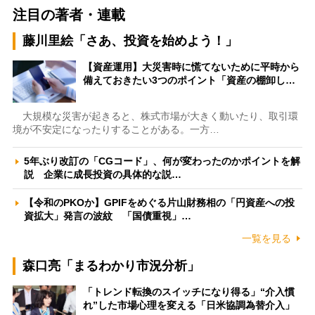
注目の著者・連載
藤川里絵「さあ、投資を始めよう！」
【資産運用】大災害時に慌てないために平時から
備えておきたい3つのポイント「資産の棚卸し…
大規模な災害が起きると、株式市場が大きく動いたり、取引環
境が不安定になったりすることがある。一方…
5年ぶり改訂の「CGコード」、何が変わったのかポイントを解
説 企業に成長投資の具体的な説…
【令和のPKOか】GPIFをめぐる片山財務相の「円資産への投
資拡大」発言の波紋 「国債重視」…
一覧を見る
森口亮「まるわかり市況分析」
「トレンド転換のスイッチになり得る」“介入慣
れ”した市場心理を変える「日米協調為替介入」