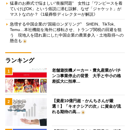
猛暑のお葬式で悩ましい“喪服問題” 女性は「ワンピースを着
ていけばOK」という俗説に潜む誤解、なぜ「ジャケット」が
マストなのか？《1級葬祭ディレクターが解説》
急増する中国企業の“国籍ロンダリング” SHEIN、TikTok、
Temu…本社機能を海外に移転させ、トランプ関税の回避を狙
う 現地人を隠れ蓑にした中国企業の農業参入・土地取得への
懸念も
ランキング
老舗遊技機メーカー・豊丸産業がパチ
1
ンコ事業停止の背景 大手と中小の格
差拡大に拍車…
【資産10億円超・かんちさんが厳
2
選！】「キオクシアの次」に資金が流
れる期待の高…