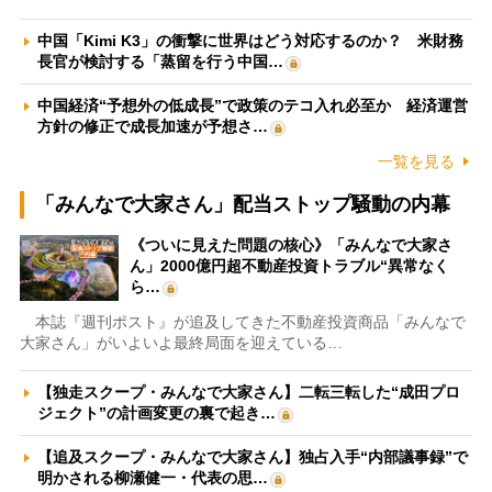
中国「Kimi K3」の衝撃に世界はどう対応するのか？ 米財務
長官が検討する「蒸留を行う中国…
中国経済“予想外の低成長”で政策のテコ入れ必至か 経済運営
方針の修正で成長加速が予想さ…
一覧を見る
「みんなで大家さん」配当ストップ騒動の内幕
《ついに見えた問題の核心》「みんなで大家さ
ん」2000億円超不動産投資トラブル“異常なく
ら…
本誌『週刊ポスト』が追及してきた不動産投資商品「みんなで
大家さん」がいよいよ最終局面を迎えている…
【独走スクープ・みんなで大家さん】二転三転した“成田プロ
ジェクト”の計画変更の裏で起き…
【追及スクープ・みんなで大家さん】独占入手“内部議事録”で
明かされる柳瀬健一・代表の思…