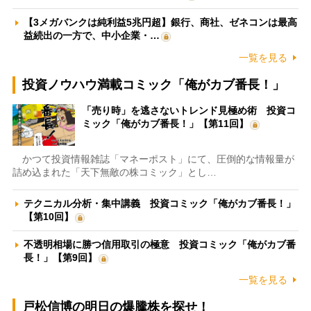
【3メガバンクは純利益5兆円超】銀行、商社、ゼネコンは最高
益続出の一方で、中小企業・…
一覧を見る
投資ノウハウ満載コミック「俺がカブ番長！」
「売り時」を逃さないトレンド見極め術 投資コ
ミック「俺がカブ番長！」【第11回】
かつて投資情報雑誌「マネーポスト」にて、圧倒的な情報量が
詰め込まれた「天下無敵の株コミック」とし…
テクニカル分析・集中講義 投資コミック「俺がカブ番長！」
【第10回】
不透明相場に勝つ信用取引の極意 投資コミック「俺がカブ番
長！」【第9回】
一覧を見る
戸松信博の明日の爆騰株を探せ！