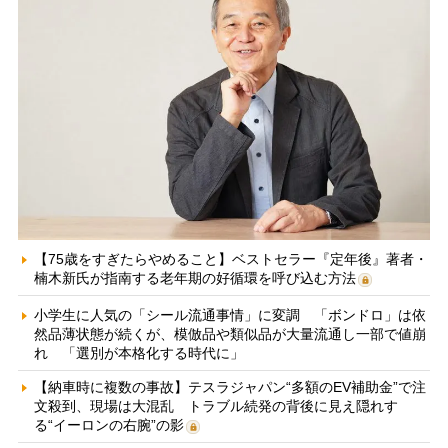
【75歳をすぎたらやめること】ベストセラー『定年後』著者・
楠木新氏が指南する老年期の好循環を呼び込む方法
小学生に人気の「シール流通事情」に変調 「ボンドロ」は依
然品薄状態が続くが、模倣品や類似品が大量流通し一部で値崩
れ 「選別が本格化する時代に」
【納車時に複数の事故】テスラジャパン“多額のEV補助金”で注
文殺到、現場は大混乱 トラブル続発の背後に見え隠れす
る“イーロンの右腕”の影