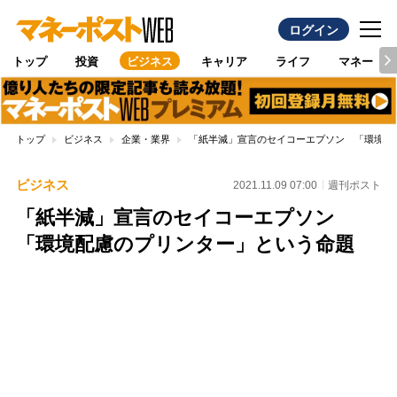
ログイン
トップ
投資
ビジネス
キャリア
ライフ
マネー
トップ
ビジネス
企業・業界
「紙半減」宣言のセイコーエプソン 「環境配
ビジネス
2021.11.09 07:00
週刊ポスト
「紙半減」宣言のセイコーエプソン
「環境配慮のプリンター」という命題
Loaded
:
100.00%
/
Unmute