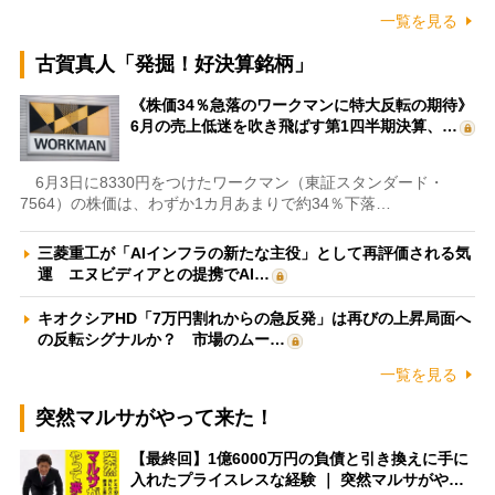
一覧を見る
古賀真人「発掘！好決算銘柄」
《株価34％急落のワークマンに特大反転の期待》
6月の売上低迷を吹き飛ばす第1四半期決算、…
6月3日に8330円をつけたワークマン（東証スタンダード・
7564）の株価は、わずか1カ月あまりで約34％下落…
三菱重工が「AIインフラの新たな主役」として再評価される気
運 エヌビディアとの提携でAI…
キオクシアHD「7万円割れからの急反発」は再びの上昇局面へ
の反転シグナルか？ 市場のムー…
一覧を見る
突然マルサがやって来た！
【最終回】1億6000万円の負債と引き換えに手に
入れたプライスレスな経験 ｜ 突然マルサがや…