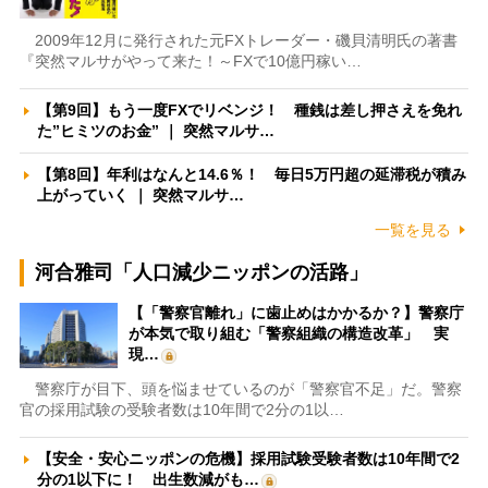
2009年12月に発行された元FXトレーダー・磯貝清明氏の著書
『突然マルサがやって来た！～FXで10億円稼い…
【第9回】もう一度FXでリベンジ！ 種銭は差し押さえを免れ
た”ヒミツのお金” ｜ 突然マルサ…
【第8回】年利はなんと14.6％！ 毎日5万円超の延滞税が積み
上がっていく ｜ 突然マルサ…
一覧を見る
河合雅司「人口減少ニッポンの活路」
【「警察官離れ」に歯止めはかかるか？】警察庁
が本気で取り組む「警察組織の構造改革」 実
現…
警察庁が目下、頭を悩ませているのが「警察官不足」だ。警察
官の採用試験の受験者数は10年間で2分の1以…
【安全・安心ニッポンの危機】採用試験受験者数は10年間で2
分の1以下に！ 出生数減がも…