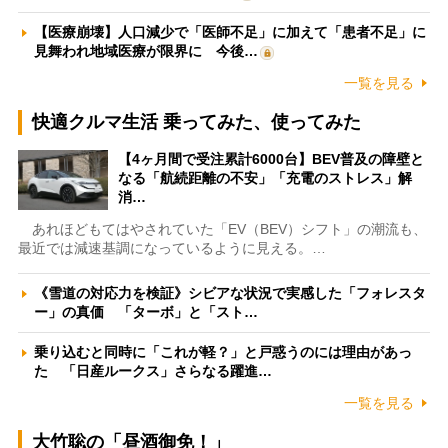
【医療崩壊】人口減少で「医師不足」に加えて「患者不足」に
見舞われ地域医療が限界に 今後…
一覧を見る
快適クルマ生活 乗ってみた、使ってみた
【4ヶ月間で受注累計6000台】BEV普及の障壁と
なる「航続距離の不安」「充電のストレス」解
消…
あれほどもてはやされていた「EV（BEV）シフト」の潮流も、
最近では減速基調になっているように見える。…
《雪道の対応力を検証》シビアな状況で実感した「フォレスタ
ー」の真価 「ターボ」と「スト…
乗り込むと同時に「これが軽？」と戸惑うのには理由があっ
た 「日産ルークス」さらなる躍進…
一覧を見る
大竹聡の「昼酒御免！」