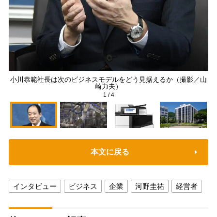
小川恭範社長は次のビジネスモデルをどう見据えるか（撮影／山
崎力夫）
1
/
4
本文に戻る
インタビュー
ビジネス
企業
河野圭祐
経営者