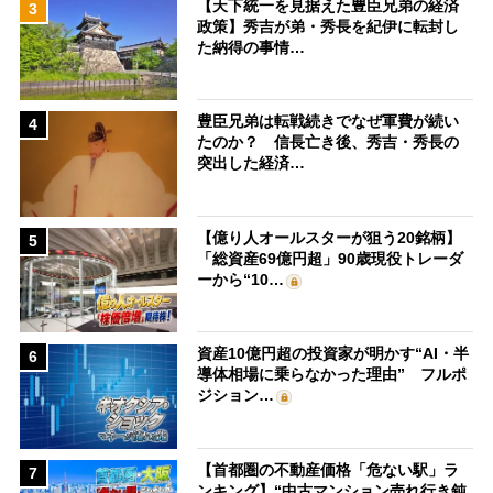
【天下統一を見据えた豊臣兄弟の経済
3
政策】秀吉が弟・秀長を紀伊に転封し
た納得の事情…
豊臣兄弟は転戦続きでなぜ軍費が続い
4
たのか？ 信長亡き後、秀吉・秀長の
突出した経済…
【億り人オールスターが狙う20銘柄】
5
「総資産69億円超」90歳現役トレーダ
ーから“10…
資産10億円超の投資家が明かす“AI・半
6
導体相場に乗らなかった理由” フルポ
ジション…
【首都圏の不動産価格「危ない駅」ラ
7
ンキング】“中古マンション売れ行き鈍