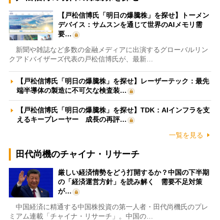
【戸松信博氏「明日の爆騰株」を探せ】トーメン
デバイス：サムスンを通じて世界のAIメモリ需
要…
新聞や雑誌など多数の金融メディアに出演するグローバルリン
クアドバイザーズ代表の戸松信博氏が、最新…
【戸松信博氏「明日の爆騰株」を探せ】レーザーテック：最先
端半導体の製造に不可欠な検査装…
【戸松信博氏「明日の爆騰株」を探せ】TDK：AIインフラを支
えるキープレーヤー 成長の再評…
一覧を見る
田代尚機のチャイナ・リサーチ
厳しい経済情勢をどう打開するか？中国の下半期
の「経済運営方針」を読み解く 需要不足対策
が…
中国経済に精通する中国株投資の第一人者・田代尚機氏のプレ
ミアム連載「チャイナ・リサーチ」。中国の…