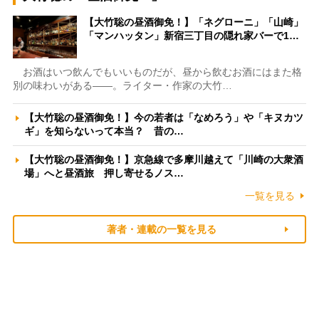
【大竹聡の昼酒御免！】「ネグローニ」「山崎」
「マンハッタン」新宿三丁目の隠れ家バーで1…
お酒はいつ飲んでもいいものだが、昼から飲むお酒にはまた格
別の味わいがある――。ライター・作家の大竹…
【大竹聡の昼酒御免！】今の若者は「なめろう」や「キヌカツ
ギ」を知らないって本当？ 昔の…
【大竹聡の昼酒御免！】京急線で多摩川越えて「川崎の大衆酒
場」へと昼酒旅 押し寄せるノス…
一覧を見る
著者・連載の一覧を見る