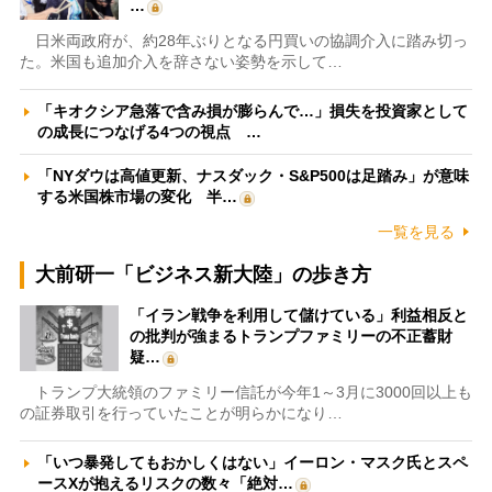
…
日米両政府が、約28年ぶりとなる円買いの協調介入に踏み切っ
た。米国も追加介入を辞さない姿勢を示して…
「キオクシア急落で含み損が膨らんで…」損失を投資家として
の成長につなげる4つの視点 …
「NYダウは高値更新、ナスダック・S&P500は足踏み」が意味
する米国株市場の変化 半…
一覧を見る
大前研一「ビジネス新大陸」の歩き方
「イラン戦争を利用して儲けている」利益相反と
の批判が強まるトランプファミリーの不正蓄財
疑…
トランプ大統領のファミリー信託が今年1～3月に3000回以上も
の証券取引を行っていたことが明らかになり…
「いつ暴発してもおかしくはない」イーロン・マスク氏とスペ
ースXが抱えるリスクの数々「絶対…