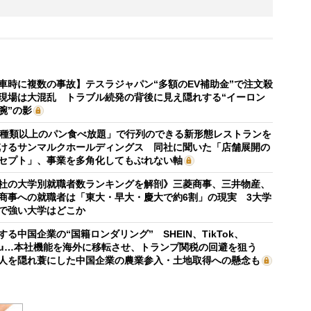
車時に複数の事故】テスラジャパン“多額のEV補助金”で注文殺
現場は大混乱 トラブル続発の背後に見え隠れする“イーロン
腕”の影
0種類以上のパン食べ放題」で行列のできる新形態レストランを
けるサンマルクホールディングス 同社に聞いた「店舗展開の
セプト」、事業を多角化してもぶれない軸
社の大学別就職者数ランキングを解剖》三菱商事、三井物産、
商事への就職者は「東大・早大・慶大で約6割」の現実 3大学
で強い大学はどこか
する中国企業の“国籍ロンダリング” SHEIN、TikTok、
mu…本社機能を海外に移転させ、トランプ関税の回避を狙う
人を隠れ蓑にした中国企業の農業参入・土地取得への懸念も