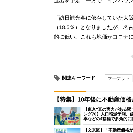
進出を予定。一方で、インバウ
「訪日観光客に依存していた大
（18.5％）となりましたが、
的に低い。これも地価がコロナ
関連キーワード
マーケット
【特集】10年後に不動産価
【東京“真の実力がある駅
ング70】人口増減予測、
率などの4指標で多角的に
【文京区】「不動産価格