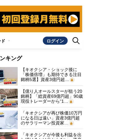
ンド
ログイン
ンキング
【キオクシア・ショック後に
「株価倍増」も期待できる注目
銘柄5選】資産3億円超…
【億り人オールスターが狙う20
銘柄】「総資産69億円超」90歳
現役トレーダーから“1…
「キオクシアが再び株価10万円
になる日は遠い」資産3億円超
のサラリーマン投資家…
「キオクシアが今後も利益を出