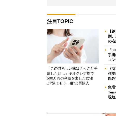
注目TOPIC
【納
到、
の右
「3
手掛
コン
「この恐ろしい株はさっさと手
《商
放したい…」キオクシア株で
住友
500万円の利益を出した女性
以外
が“夢よもう一度”と再購入
急増
Te
現地