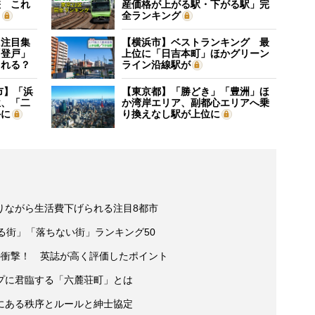
差 これ
産価格が上がる駅・下がる駅」完
？
全ランキング
に注目集
【横浜市】ベストランキング 最
「登戸」
上位に「日吉本町」ほかグリーン
される？
ライン沿線駅が
市】「浜
【東京都】「勝どき」「豊洲」ほ
位、「二
か湾岸エリア、副都心エリアへ乗
外に
り換えなし駅が上位に
りながら生活費下げられる注目8都市
る街」「落ちない街」ランキング50
の衝撃！ 英誌が高く評価したポイント
プに君臨する「六麓荘町」とは
にある秩序とルールと紳士協定