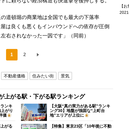
ンドに頼らない経済構造も快進撃を後押しする。
【お
202
阪の道頓堀の商業地は全国でも最大の下落率
名古屋は良くも悪くもインバウンドへの依存が圧倒
に左右されなかった一因です」（同前）
1
2
不動産価格
住みたい街
景気
格が上がる駅・下がる駅ランキング
”ランキ
【大阪“真の実力がある駅”ランキ
値上がり
ング30】地盤が強固な“上町台
評価
地”エリアが上位に
が上がる
【特集】東京23区「10年後に不動