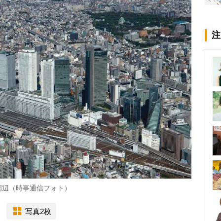
注
周辺（時事通信フォト）
写真2枚