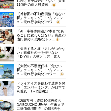
し続けるかは分からない」資産
11億円の個人投資家…
【首都圏の不動産価格「危ない
駅」ランキング】“中古マンシ
ョン売れ行き鈍化”のワ…
「AI・半導体関連が“本命”であ
ることに変わりはない」資産20
億円超の90歳現役トレ…
「失敗すると取り返しがつかな
い」葬儀社の手を借りない
「DIY葬」の落とし穴 素人
に…
【大阪の不動産価格「危ない
駅」ランキング】“中古マンシ
ョン売れ行き鈍化”のワー…
ドライアイスを使わず遺体を保
つ「エンバーミング」が日本で
も普及 1～2週間は…
《200万円→資産10億円超の
DAIBOUCHOU氏が「年末まで
に株価倍増期待」の5銘柄を…