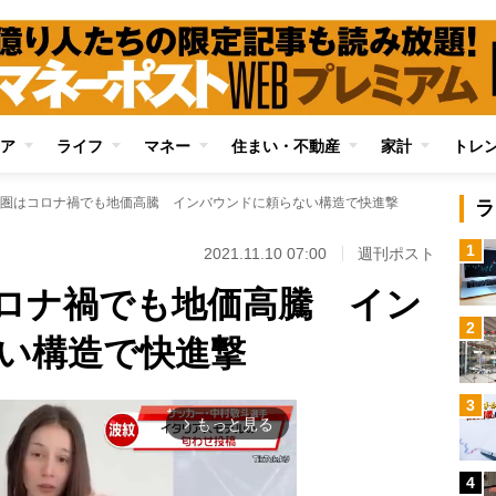
ア
ライフ
マネー
住まい・不動産
家計
トレ
圏はコロナ禍でも地価高騰 インバウンドに頼らない構造で快進撃
ラ
1
2021.11.10 07:00
週刊ポスト
ロナ禍でも地価高騰 イン
2
い構造で快進撃
3
もっと見る
arrow_forward_ios
4