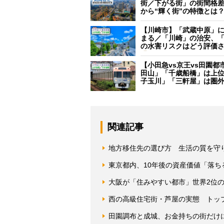
街／下がる街」の街間格
から“輝く街”の特徴とは
【川崎市】「武蔵中原」
まる／「川崎」の治安、
の水害リスクはどう評価
【小田急vs京王vs田園都
田山」「千歳船橋」は上
子玉川」「三軒屋」は圏
関連記事
地方移住先の選び方 生活の質を守
東京都内、10年後の資産価値「落ち
大阪が「住みやすい都市」世界2位
西の高級住宅街・芦屋の実態 トッ
田園調布と成城、お金持ちの街だけ