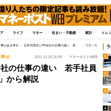
ア
ライフ
マネー
住まい・不動産
家計
トレ
仕事がある幸せ
広告代理店とPR会社の仕事の違い 若手社員の「アレオレ詐欺」から解説
写真一覧
ラ
1
る幸せ
2021.11.20 16:00
マネーポストWEB
会社の仕事の違い 若手社員
2
」から解説
3
Loaded
:
100.00%
4