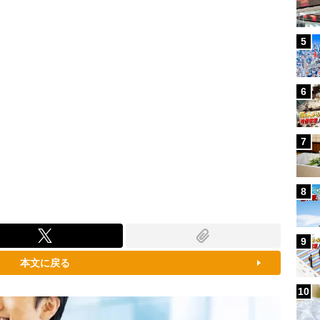
5
6
7
8
9
本文に戻る
10