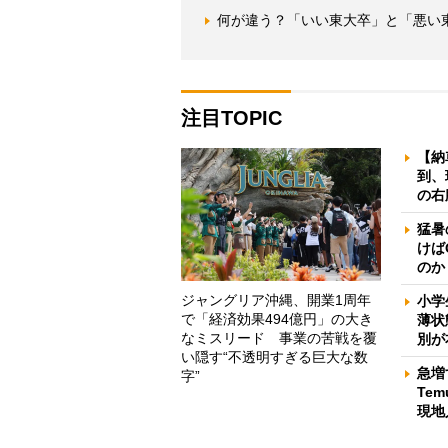
何が違う？「いい東大卒」と「悪い
注目TOPIC
【納
到、
の右
猛暑
けば
のか
ジャングリア沖縄、開業1周年
小学
で「経済効果494億円」の大き
薄状
なミスリード 事業の苦戦を覆
別が
い隠す“不透明すぎる巨大な数
急増
字”
Te
現地