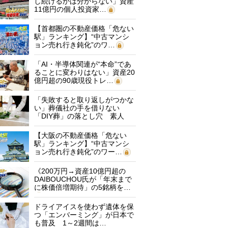
し続けるかは分からない」資産
11億円の個人投資家…
【首都圏の不動産価格「危ない
駅」ランキング】“中古マンシ
ョン売れ行き鈍化”のワ…
「AI・半導体関連が“本命”であ
ることに変わりはない」資産20
億円超の90歳現役トレ…
「失敗すると取り返しがつかな
い」葬儀社の手を借りない
「DIY葬」の落とし穴 素人
に…
【大阪の不動産価格「危ない
駅」ランキング】“中古マンシ
ョン売れ行き鈍化”のワー…
《200万円→資産10億円超の
DAIBOUCHOU氏が「年末まで
に株価倍増期待」の5銘柄を…
ドライアイスを使わず遺体を保
つ「エンバーミング」が日本で
も普及 1～2週間は…