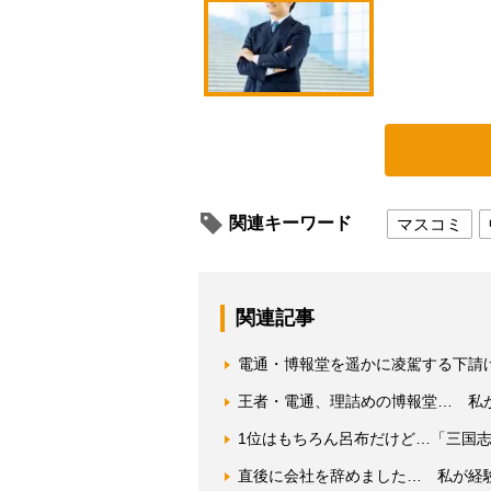
関連キーワード
マスコミ
関連記事
電通・博報堂を遥かに凌駕する下請
王者・電通、理詰めの博報堂… 私
1位はもちろん呂布だけど…「三国志
直後に会社を辞めました… 私が経験