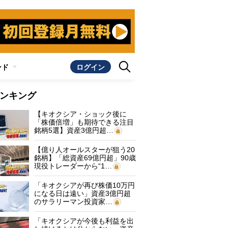
ンド
ログイン
ンキング
【キオクシア・ショック後に
「株価倍増」も期待できる注目
銘柄5選】資産3億円超…
【億り人オールスターが狙う20
銘柄】「総資産69億円超」90歳
現役トレーダーから“1…
「キオクシアが再び株価10万円
になる日は遠い」資産3億円超
のサラリーマン投資家…
「キオクシアが今後も利益を出