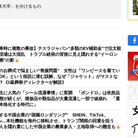
東大卒」を分けるもの
車時に複数の事故】テスラジャパン“多額のEV補助金”で注文殺
現場は大混乱 トラブル続発の背後に見え隠れする“イーロン
腕”の影
のお葬式で悩ましい“喪服問題” 女性は「ワンピースを着てい
OK」という俗説に潜む誤解、なぜ「ジャケット」がマストな
？《1級葬祭ディレクターが解説》
生に人気の「シール流通事情」に変調 「ボンドロ」は依然品
態が続くが、模倣品や類似品が大量流通し一部で値崩れ 「選
本格化する時代に」
する中国企業の“国籍ロンダリング” SHEIN、TikTok、
mu…本社機能を海外に移転させ、トランプ関税の回避を狙う
人を隠れ蓑にした中国企業の農業参入・土地取得への懸念も