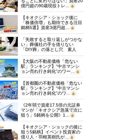
ることに変わりはない」資産20
億円超の90歳現役トレ…
【キオクシア・ショック後に
「株価倍増」も期待できる注目
銘柄5選】資産3億円超…
「失敗すると取り返しがつかな
い」葬儀社の手を借りない
「DIY葬」の落とし穴 素人
に…
【大阪の不動産価格「危ない
駅」ランキング】“中古マンシ
ョン売れ行き鈍化”のワー…
【首都圏の不動産価格「危ない
駅」ランキング】“中古マンシ
ョン売れ行き鈍化”のワ…
《2年弱で資産17.5倍の元証券
マンが「キオクシア急落で次に
狙う」5銘柄を公開》1…
【キオクシア・ショックの後に
狙う5銘柄】イベント投資家の
億り人・羽根英樹氏が…