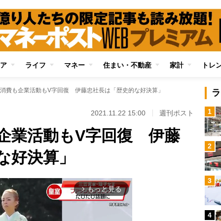
ア
ライフ
マネー
住まい・不動産
家計
トレ
消費も企業活動もV字回復 伊藤忠社長は「歴史的な好決算」
ラ
1
2021.11.22 15:00
週刊ポスト
企業活動もV字回復 伊藤
2
な好決算」
3
もっと見る
arrow_forward_ios
4