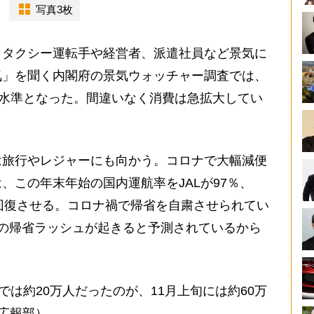
写真3枚
タクシー運転手や経営者、派遣社員など景気に
気」を聞く内閣府の景気ウォッチャー調査では、
い水準となった。間違いなく消費は急拡大してい
旅行やレジャーにも向かう。コロナで大幅減便
、この年末年始の国内運航率をJALが97％、
に回復させる。コロナ禍で帰省を自粛させられてい
の帰省ラッシュが起きると予測されているから
では約20万人だったのが、11月上旬には約60万
A広報部）