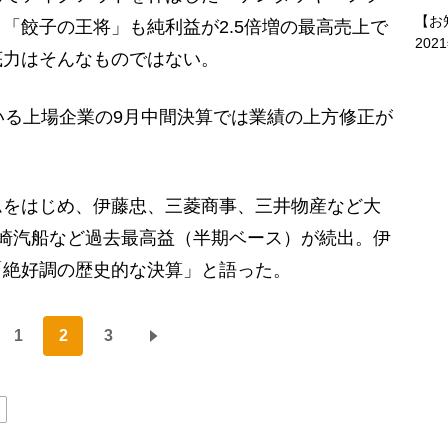
【お
「餃子の王将」も純利益が2.5倍増の最高売上で
202
底力はそんなものではない。
いる上場企業の9月中間決算では業績の上方修正が
をはじめ、伊藤忠、三菱商事、三井物産など大
崎汽船など過去最高益（半期ベース）が続出。伊
「絶好調の歴史的な決算」と語った。
1
2
3