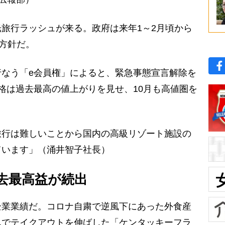
旅行ラッシュが来る。政府は来年1～2月頃から
る方針だ。
なう「e会員権」によると、緊急事態宣言解除を
格は過去最高の値上がりを見せ、10月も高値圏を
旅行は難しいことから国内の高級リゾート施設の
ています」（涌井智子社長）
去最高益が続出
業業績だ。コロナ自粛で逆風下にあった外食産
んでテイクアウトを伸ばした「ケンタッキーフラ