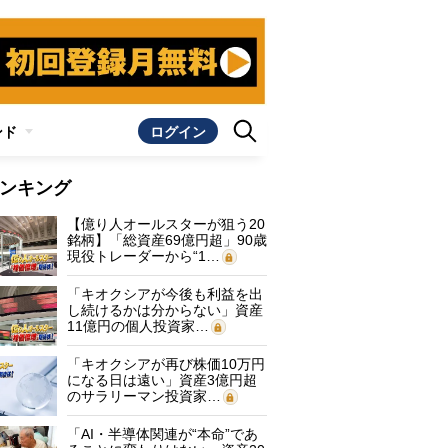
ンド
ログイン
ンキング
【億り人オールスターが狙う20
銘柄】「総資産69億円超」90歳
現役トレーダーから“1…
「キオクシアが今後も利益を出
し続けるかは分からない」資産
11億円の個人投資家…
「キオクシアが再び株価10万円
になる日は遠い」資産3億円超
のサラリーマン投資家…
「AI・半導体関連が“本命”であ