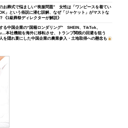
のお葬式で悩ましい“喪服問題” 女性は「ワンピースを着てい
OK」という俗説に潜む誤解、なぜ「ジャケット」がマストな
？《1級葬祭ディレクターが解説》
する中国企業の“国籍ロンダリング” SHEIN、TikTok、
mu…本社機能を海外に移転させ、トランプ関税の回避を狙う
人を隠れ蓑にした中国企業の農業参入・土地取得への懸念も