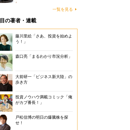
一覧を見る
目の著者・連載
藤川里絵「さあ、投資を始めよ
う！」
森口亮「まるわかり市況分析」
大前研一「ビジネス新大陸」の
歩き方
投資ノウハウ満載コミック「俺
がカブ番長！」
戸松信博の明日の爆騰株を探
せ！