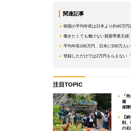
関連記事
韓国の平均年収は日本より約40万
働きたくても働けない貧困専業主婦
平均年収186万円、日本に930万
登録しただけでは2万円もらえない
注目TOPIC
「何
価 
保障
【納
到、
の右