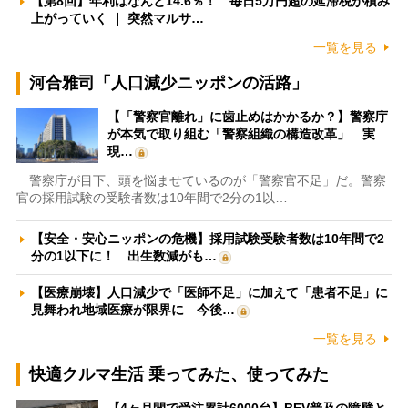
【第8回】年利はなんと14.6％！ 毎日5万円超の延滞税が積み
上がっていく ｜ 突然マルサ…
一覧を見る
河合雅司「人口減少ニッポンの活路」
【「警察官離れ」に歯止めはかかるか？】警察庁
が本気で取り組む「警察組織の構造改革」 実
現…
警察庁が目下、頭を悩ませているのが「警察官不足」だ。警察
官の採用試験の受験者数は10年間で2分の1以…
【安全・安心ニッポンの危機】採用試験受験者数は10年間で2
分の1以下に！ 出生数減がも…
【医療崩壊】人口減少で「医師不足」に加えて「患者不足」に
見舞われ地域医療が限界に 今後…
一覧を見る
快適クルマ生活 乗ってみた、使ってみた