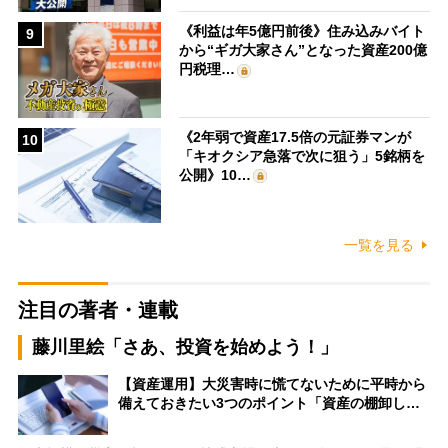
《利益は年5億円前後》住み込みバイト
9
から“ギガ大家さん”となった資産200億
円税理…
《2年弱で資産17.5倍の元証券マンが
10
「キオクシア急落で次に狙う」5銘柄を
公開》10…
一覧を見る
注目の著者・連載
藤川里絵「さあ、投資を始めよう！」
【資産運用】大災害時に慌てないために平時から
備えておきたい3つのポイント「資産の棚卸し…