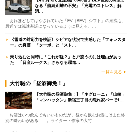
【4ヶ月間で受注累計6000台】BEV普及の障壁と
なる「航続距離の不安」「充電のストレス」解
消…
あれほどもてはやされていた「EV（BEV）シフト」の潮流も、
最近では減速基調になっているように見える。…
《雪道の対応力を検証》シビアな状況で実感した「フォレスタ
ー」の真価 「ターボ」と「スト…
乗り込むと同時に「これが軽？」と戸惑うのには理由があっ
た 「日産ルークス」さらなる躍進…
一覧を見る
大竹聡の「昼酒御免！」
【大竹聡の昼酒御免！】「ネグローニ」「山崎」
「マンハッタン」新宿三丁目の隠れ家バーで1…
お酒はいつ飲んでもいいものだが、昼から飲むお酒にはまた格
別の味わいがある――。ライター・作家の大竹…