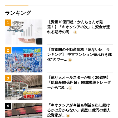
ランキング
【資産10億円超・かんちさんが厳
1
選！】「キオクシアの次」に資金が流
れる期待の高…
【首都圏の不動産価格「危ない駅」ラ
2
ンキング】“中古マンション売れ行き鈍
化”のワー…
【億り人オールスターが狙う20銘柄】
3
「総資産69億円超」90歳現役トレーダ
ーから“10…
「キオクシアが今後も利益を出し続け
4
るかは分からない」資産11億円の個人
投資家が…