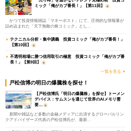
「売り時」を逃さないトレンド見極め術 投資コ
ミック「俺がカブ番長！」【第11回】
かつて投資情報雑誌「マネーポスト」にて、圧倒的な情報量が
詰め込まれた「天下無敵の株コミック」とし…
テクニカル分析・集中講義 投資コミック「俺がカブ番長！」
【第10回】
不透明相場に勝つ信用取引の極意 投資コミック「俺がカブ番
長！」【第9回】
一覧を見る
戸松信博の明日の爆騰株を探せ！
【戸松信博氏「明日の爆騰株」を探せ】トーメン
デバイス：サムスンを通じて世界のAIメモリ需
要…
新聞や雑誌など多数の金融メディアに出演するグローバルリン
クアドバイザーズ代表の戸松信博氏が、最新…