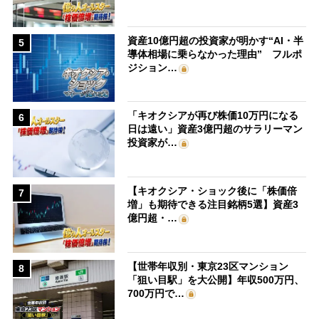
資産10億円超の投資家が明かす“AI・半
5
導体相場に乗らなかった理由” フルポ
ジション…
「キオクシアが再び株価10万円になる
6
日は遠い」資産3億円超のサラリーマン
投資家が…
【キオクシア・ショック後に「株価倍
7
増」も期待できる注目銘柄5選】資産3
億円超・…
【世帯年収別・東京23区マンション
8
「狙い目駅」を大公開】年収500万円、
700万円で…