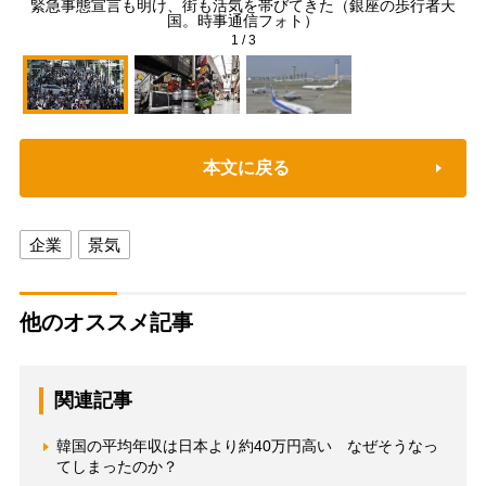
緊急事態宣言も明け、街も活気を帯びてきた（銀座の歩行者天
酒
国。時事通信フォト）
1
/
3
本文に戻る
企業
景気
他のオススメ記事
関連記事
韓国の平均年収は日本より約40万円高い なぜそうなっ
てしまったのか？