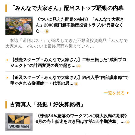
「みんなで大家さん」配当ストップ騒動の内幕
《ついに見えた問題の核心》「みんなで大家さ
ん」2000億円超不動産投資トラブル“異常なく
ら…
本誌『週刊ポスト』が追及してきた不動産投資商品「みんなで
大家さん」がいよいよ最終局面を迎えている…
【独走スクープ・みんなで大家さん】二転三転した“成田プロ
ジェクト”の計画変更の裏で起き…
【追及スクープ・みんなで大家さん】独占入手“内部議事録”で
明かされる柳瀬健一・代表の思…
一覧を見る
古賀真人「発掘！好決算銘柄」
《株価34％急落のワークマンに特大反転の期待》
6月の売上低迷を吹き飛ばす第1四半期決算、…