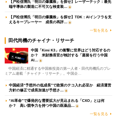
【戸松信博氏「明日の爆騰株」を探せ】レーザーテック：最先
端半導体の製造に不可欠な検査装…
【戸松信博氏「明日の爆騰株」を探せ】TDK：AIインフラを支
えるキープレーヤー 成長の再評…
一覧を見る
田代尚機のチャイナ・リサーチ
中国「Kimi K3」の衝撃に世界はどう対応するの
か？ 米財務長官が検討する「蒸留を行う中国
AI…
中国経済に精通する中国株投資の第一人者・田代尚機氏のプレ
ミアム連載「チャイナ・リサーチ」。中国企…
中国経済“予想外の低成長”で政策のテコ入れ必至か 経済運営
方針の修正で成長加速が予想さ…
“AI革命”で爆発的な需要拡大が見込まれる「CXO」とは何
か？ 高い競争力を持つ中国の医薬品…
一覧を見る