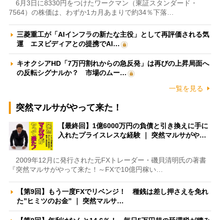
6月3日に8330円をつけたワークマン（東証スタンダード・
7564）の株価は、わずか1カ月あまりで約34％下落…
三菱重工が「AIインフラの新たな主役」として再評価される気
運 エヌビディアとの提携でAI…
キオクシアHD「7万円割れからの急反発」は再びの上昇局面へ
の反転シグナルか？ 市場のムー…
一覧を見る
突然マルサがやって来た！
【最終回】1億6000万円の負債と引き換えに手に
入れたプライスレスな経験 ｜ 突然マルサがや…
2009年12月に発行された元FXトレーダー・磯貝清明氏の著書
『突然マルサがやって来た！～FXで10億円稼い…
【第9回】もう一度FXでリベンジ！ 種銭は差し押さえを免れ
た”ヒミツのお金” ｜ 突然マルサ…