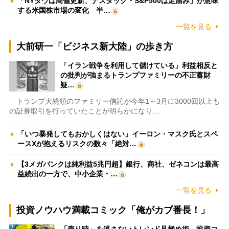
「NYダウは高値更新、ナスダック・S&P500は足踏み」が意味
する米国株市場の変化 半…
一覧を見る
大前研一「ビジネス新大陸」の歩き方
「イラン戦争を利用して儲けている」利益相反と
の批判が強まるトランプファミリーの不正蓄財
疑…
トランプ大統領のファミリー信託が今年1～3月に3000回以上も
の証券取引を行っていたことが明らかになり…
「いつ暴発してもおかしくはない」イーロン・マスク氏とスペ
ースXが抱えるリスクの数々「絶対…
【3メガバンクは純利益5兆円超】銀行、商社、ゼネコンは最高
益続出の一方で、中小企業・…
一覧を見る
投資ノウハウ満載コミック「俺がカブ番長！」