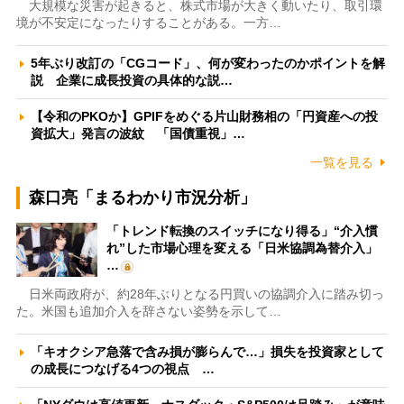
大規模な災害が起きると、株式市場が大きく動いたり、取引環
境が不安定になったりすることがある。一方…
5年ぶり改訂の「CGコード」、何が変わったのかポイントを解
説 企業に成長投資の具体的な説…
【令和のPKOか】GPIFをめぐる片山財務相の「円資産への投
資拡大」発言の波紋 「国債重視」…
一覧を見る
森口亮「まるわかり市況分析」
「トレンド転換のスイッチになり得る」“介入慣
れ”した市場心理を変える「日米協調為替介入」
…
日米両政府が、約28年ぶりとなる円買いの協調介入に踏み切っ
た。米国も追加介入を辞さない姿勢を示して…
「キオクシア急落で含み損が膨らんで…」損失を投資家として
の成長につなげる4つの視点 …