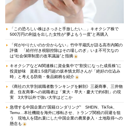
「この恐ろしい株はさっさと手放したい…」キオクシア株で
500万円の利益を出した女性が“夢よもう一度”と再購入
「何がやりたいのか分からない」竹中平蔵氏が語る高市内閣の
評価 「給付付き税額控除はその場しのぎ」いま不可欠なの
は“社会保障制度の改革議論”と指摘
キオクシアなどAI関連株に資金集中で“割安になった成長株”に
投資妙味 資産1.5億円超の坂本慎太郎さんが「絶好の仕込み
時」と考える防衛・食品銘柄を紹介
《商社の大学別就職者数ランキングを解剖》三菱商事、三井物
産、住友商事への就職者は「東大・早大・慶大で約6割」の現
実 3大学以外で強い大学はどこか
急増する中国企業の“国籍ロンダリング” SHEIN、TikTok、
Temu…本社機能を海外に移転させ、トランプ関税の回避を狙
う 現地人を隠れ蓑にした中国企業の農業参入・土地取得への
懸念も