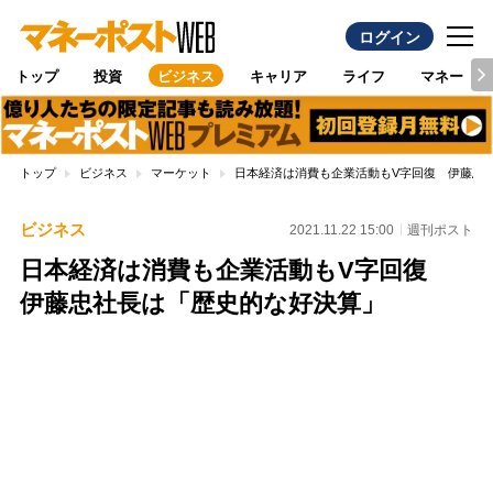
ログイン
トップ
投資
ビジネス
キャリア
ライフ
マネー
トップ
ビジネス
マーケット
日本経済は消費も企業活動もV字回復 伊藤忠
ビジネス
2021.11.22 15:00
週刊ポスト
日本経済は消費も企業活動もV字回復
伊藤忠社長は「歴史的な好決算」
Loaded
:
100.00%
/
Unmute