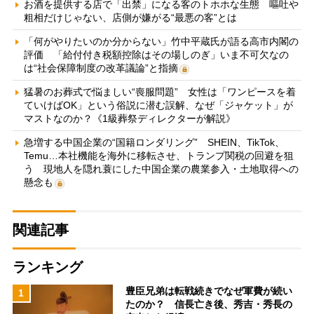
お酒を提供する店で「出禁」になる客のトホホな生態 嘔吐や
粗相だけじゃない、店側が嫌がる“最悪の客”とは
「何がやりたいのか分からない」竹中平蔵氏が語る高市内閣の
評価 「給付付き税額控除はその場しのぎ」いま不可欠なの
は“社会保障制度の改革議論”と指摘
猛暑のお葬式で悩ましい“喪服問題” 女性は「ワンピースを着
ていけばOK」という俗説に潜む誤解、なぜ「ジャケット」が
マストなのか？《1級葬祭ディレクターが解説》
急増する中国企業の“国籍ロンダリング” SHEIN、TikTok、
Temu…本社機能を海外に移転させ、トランプ関税の回避を狙
う 現地人を隠れ蓑にした中国企業の農業参入・土地取得への
懸念も
関連記事
ランキング
豊臣兄弟は転戦続きでなぜ軍費が続い
1
たのか？ 信長亡き後、秀吉・秀長の