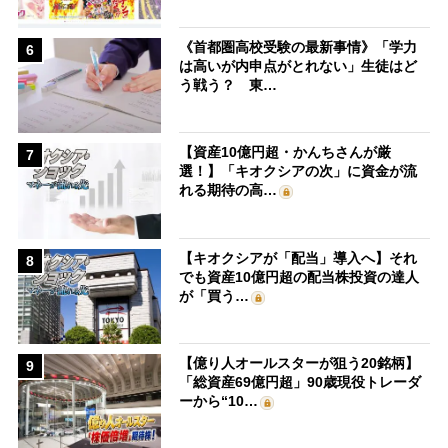
《首都圏高校受験の最新事情》「学力
6
は高いが内申点がとれない」生徒はど
う戦う？ 東…
【資産10億円超・かんちさんが厳
7
選！】「キオクシアの次」に資金が流
れる期待の高…
【キオクシアが「配当」導入へ】それ
8
でも資産10億円超の配当株投資の達人
が「買う…
【億り人オールスターが狙う20銘柄】
9
「総資産69億円超」90歳現役トレーダ
ーから“10…