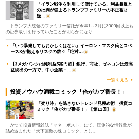
「イラン戦争を利用して儲けている」利益相反と
の批判が強まるトランプファミリーの不正蓄財
疑…
トランプ大統領のファミリー信託が今年1～3月に3000回以上も
の証券取引を行っていたことが明らかになり…
「いつ暴発してもおかしくはない」イーロン・マスク氏とスペ
ースXが抱えるリスクの数々「絶対…
【3メガバンクは純利益5兆円超】銀行、商社、ゼネコンは最高
益続出の一方で、中小企業・…
一覧を見る
投資ノウハウ満載コミック「俺がカブ番長！」
「売り時」を逃さないトレンド見極め術 投資コ
ミック「俺がカブ番長！」【第11回】
かつて投資情報雑誌「マネーポスト」にて、圧倒的な情報量が
詰め込まれた「天下無敵の株コミック」とし…