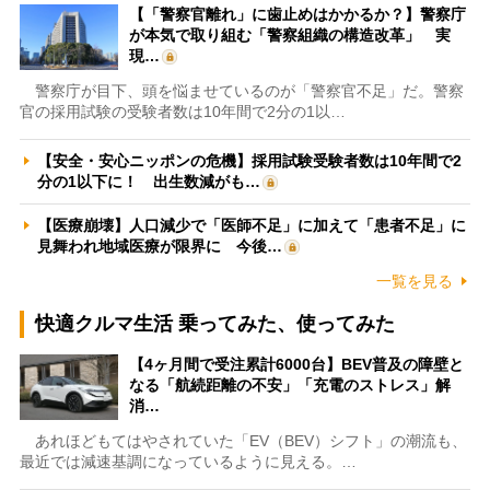
【「警察官離れ」に歯止めはかかるか？】警察庁
が本気で取り組む「警察組織の構造改革」 実
現…
警察庁が目下、頭を悩ませているのが「警察官不足」だ。警察
官の採用試験の受験者数は10年間で2分の1以…
【安全・安心ニッポンの危機】採用試験受験者数は10年間で2
分の1以下に！ 出生数減がも…
【医療崩壊】人口減少で「医師不足」に加えて「患者不足」に
見舞われ地域医療が限界に 今後…
一覧を見る
快適クルマ生活 乗ってみた、使ってみた
【4ヶ月間で受注累計6000台】BEV普及の障壁と
なる「航続距離の不安」「充電のストレス」解
消…
あれほどもてはやされていた「EV（BEV）シフト」の潮流も、
最近では減速基調になっているように見える。…