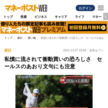
ログイン
トップ
投資
ビジネス
キャリア
ライフ
マネー
トップ
家計
買い物
私憤に流されて衝動買いの恐ろしさ セールスのあおり
家計
2021.12.07 19:00
女性セブン
私憤に流されて衝動買いの恐ろしさ セ
ールスのあおり文句にも注意
もっと見る
arrow_forward_ios