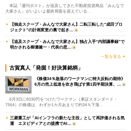
本誌『週刊ポスト』が追及してきた不動産投資商品「みんなで
大家さん」がいよいよ最終局面を迎えている…
【独走スクープ・みんなで大家さん】二転三転した“成田プロ
ジェクト”の計画変更の裏で起き…
【追及スクープ・みんなで大家さん】独占入手“内部議事録”で
明かされる柳瀬健一・代表の思…
一覧を見る
古賀真人「発掘！好決算銘柄」
《株価34％急落のワークマンに特大反転の期待》
6月の売上低迷を吹き飛ばす第1四半期決算、…
6月3日に8330円をつけたワークマン（東証スタンダード・
7564）の株価は、わずか1カ月あまりで約34％下落…
三菱重工が「AIインフラの新たな主役」として再評価される気
運 エヌビディアとの提携でAI…