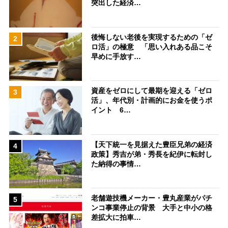
突出した経済…
後悔しない老後を実現するための「ゼ
2
ロ活」の極意 「思い入れある品こそ
早めに手放す…
資産をゼロにして最期を迎える「ゼロ
3
活」、年代別・計画的にお金を使うポ
イント 6…
【天下統一を見据えた豊臣兄弟の経済
4
政策】秀吉が弟・秀長を紀伊に転封し
た納得の事情…
老舗遊技機メーカー・豊丸産業がパチ
5
ンコ事業停止の背景 大手と中小の格
差拡大に拍車…