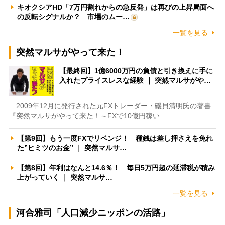
キオクシアHD「7万円割れからの急反発」は再びの上昇局面へ
の反転シグナルか？ 市場のムー…
一覧を見る
突然マルサがやって来た！
【最終回】1億6000万円の負債と引き換えに手に
入れたプライスレスな経験 ｜ 突然マルサがや…
2009年12月に発行された元FXトレーダー・磯貝清明氏の著書
『突然マルサがやって来た！～FXで10億円稼い…
【第9回】もう一度FXでリベンジ！ 種銭は差し押さえを免れ
た”ヒミツのお金” ｜ 突然マルサ…
【第8回】年利はなんと14.6％！ 毎日5万円超の延滞税が積み
上がっていく ｜ 突然マルサ…
一覧を見る
河合雅司「人口減少ニッポンの活路」