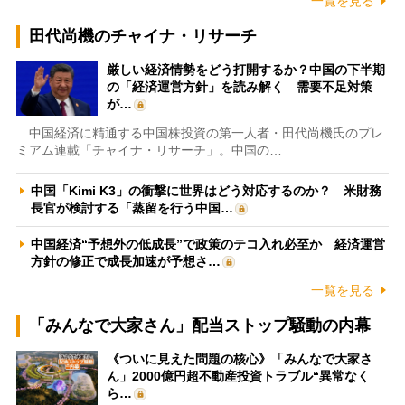
一覧を見る
田代尚機のチャイナ・リサーチ
厳しい経済情勢をどう打開するか？中国の下半期
の「経済運営方針」を読み解く 需要不足対策
が…
中国経済に精通する中国株投資の第一人者・田代尚機氏のプレ
ミアム連載「チャイナ・リサーチ」。中国の…
中国「Kimi K3」の衝撃に世界はどう対応するのか？ 米財務
長官が検討する「蒸留を行う中国…
中国経済“予想外の低成長”で政策のテコ入れ必至か 経済運営
方針の修正で成長加速が予想さ…
一覧を見る
「みんなで大家さん」配当ストップ騒動の内幕
《ついに見えた問題の核心》「みんなで大家さ
ん」2000億円超不動産投資トラブル“異常なく
ら…