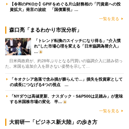
【令和のPKOか】GPIFをめぐる片山財務相の「円資産への投
資拡大」発言の波紋 「国債重視」…
一覧を見る
森口亮「まるわかり市況分析」
「トレンド転換のスイッチになり得る」“介入慣
れ”した市場心理を変える「日米協調為替介入」
…
日米両政府が、約28年ぶりとなる円買いの協調介入に踏み切っ
た。米国も追加介入を辞さない姿勢を示して…
「キオクシア急落で含み損が膨らんで…」損失を投資家として
の成長につなげる4つの視点 …
「NYダウは高値更新、ナスダック・S&P500は足踏み」が意味
する米国株市場の変化 半…
一覧を見る
大前研一「ビジネス新大陸」の歩き方