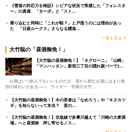
《雪道の対応力を検証》シビアな状況で実感した「フォレスタ
ー」の真価 「ターボ」と「スト…
乗り込むと同時に「これが軽？」と戸惑うのには理由があっ
た 「日産ルークス」さらなる躍進…
一覧を見る
大竹聡の「昼酒御免！」
【大竹聡の昼酒御免！】「ネグローニ」「山崎」
「マンハッタン」新宿三丁目の隠れ家バーで1…
お酒はいつ飲んでもいいものだが、昼から飲むお酒にはまた格
別の味わいがある――。ライター・作家の大竹…
【大竹聡の昼酒御免！】今の若者は「なめろう」や「キヌカツ
ギ」を知らないって本当？ 昔の…
【大竹聡の昼酒御免！】京急線で多摩川越えて「川崎の大衆酒
場」へと昼酒旅 押し寄せるノス…