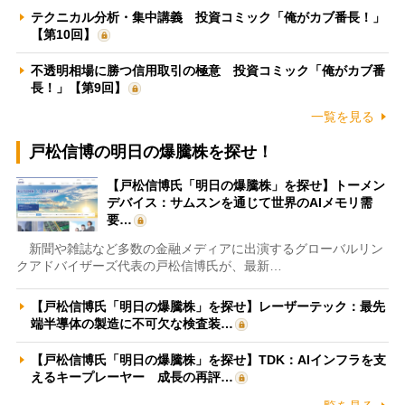
テクニカル分析・集中講義 投資コミック「俺がカブ番長！」
【第10回】
不透明相場に勝つ信用取引の極意 投資コミック「俺がカブ番
長！」【第9回】
一覧を見る
戸松信博の明日の爆騰株を探せ！
【戸松信博氏「明日の爆騰株」を探せ】トーメン
デバイス：サムスンを通じて世界のAIメモリ需
要…
新聞や雑誌など多数の金融メディアに出演するグローバルリン
クアドバイザーズ代表の戸松信博氏が、最新…
【戸松信博氏「明日の爆騰株」を探せ】レーザーテック：最先
端半導体の製造に不可欠な検査装…
【戸松信博氏「明日の爆騰株」を探せ】TDK：AIインフラを支
えるキープレーヤー 成長の再評…