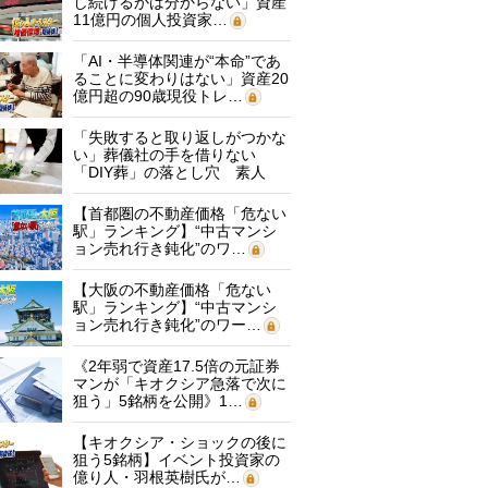
し続けるかは分からない」資産
11億円の個人投資家…
「AI・半導体関連が“本命”であ
ることに変わりはない」資産20
億円超の90歳現役トレ…
「失敗すると取り返しがつかな
い」葬儀社の手を借りない
「DIY葬」の落とし穴 素人
に…
【首都圏の不動産価格「危ない
駅」ランキング】“中古マンシ
ョン売れ行き鈍化”のワ…
【大阪の不動産価格「危ない
駅」ランキング】“中古マンシ
ョン売れ行き鈍化”のワー…
《2年弱で資産17.5倍の元証券
マンが「キオクシア急落で次に
狙う」5銘柄を公開》1…
【キオクシア・ショックの後に
狙う5銘柄】イベント投資家の
億り人・羽根英樹氏が…