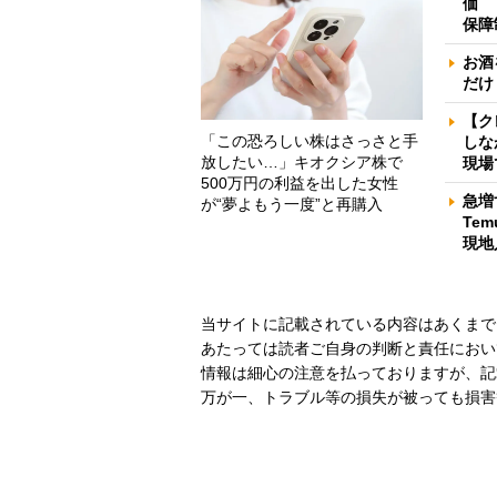
価 
保障
お酒
だけ
【ク
「この恐ろしい株はさっさと手
しな
放したい…」キオクシア株で
現場
500万円の利益を出した女性
急増
が“夢よもう一度”と再購入
Te
現地
当サイトに記載されている内容はあくまで
あたっては読者ご自身の判断と責任におい
情報は細心の注意を払っておりますが、記
万が一、トラブル等の損失が被っても損害