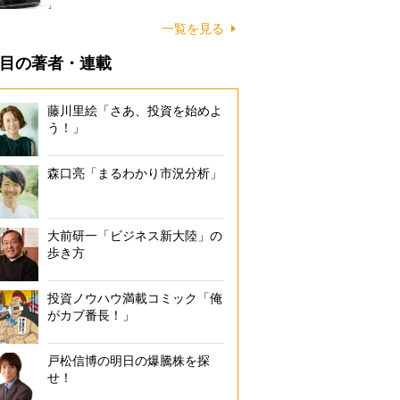
一覧を見る
目の著者・連載
藤川里絵「さあ、投資を始めよ
う！」
森口亮「まるわかり市況分析」
大前研一「ビジネス新大陸」の
歩き方
投資ノウハウ満載コミック「俺
がカブ番長！」
戸松信博の明日の爆騰株を探
せ！