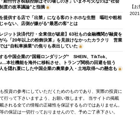
「給付付き税額控除はその場しのぎ」いま不可欠なのは“社会
【お
制度の改革議論”と指摘
202
を提供する店で「出禁」になる客のトホホな生態 嘔吐や粗相
じゃない、店側が嫌がる“最悪の客”とは
レジット決済代行・全東信が破産】63社もの金融機関が融資を
がら「20年以上の粉飾決算」を見抜けなかったカラクリ 営業
では“自転車操業”の焦りも表出していた
する中国企業の“国籍ロンダリング” SHEIN、TikTok、
mu…本社機能を海外に移転させ、トランプ関税の回避を狙う
人を隠れ蓑にした中国企業の農業参入・土地取得への懸念も
も投資の参考にしていただくためのものであり、実際の投資に
て行って下さいますよう、お願い致します。 当サイトの掲載
載される全ての情報の正確性を保証するものではありません。
等の保証は一切行っておりませんので、予めご了承下さい。