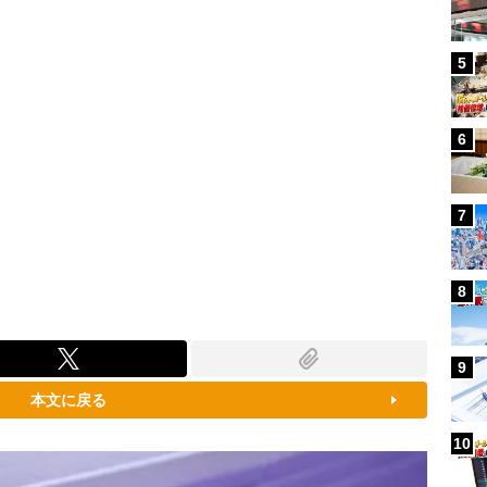
5
6
7
8
9
本文に戻る
10