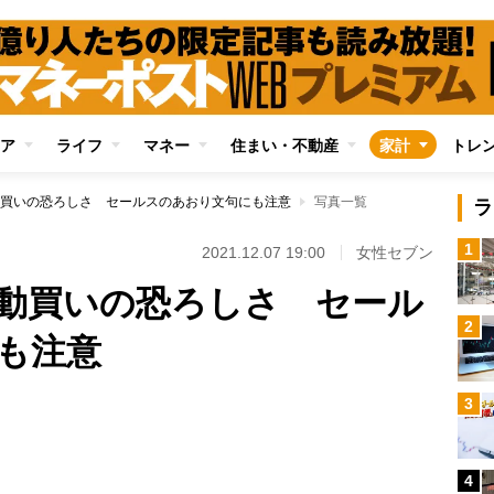
ア
ライフ
マネー
住まい・不動産
家計
トレ
買いの恐ろしさ セールスのあおり文句にも注意
写真一覧
ラ
1
2021.12.07 19:00
女性セブン
動買いの恐ろしさ セール
2
も注意
3
Loaded
:
100.00%
4