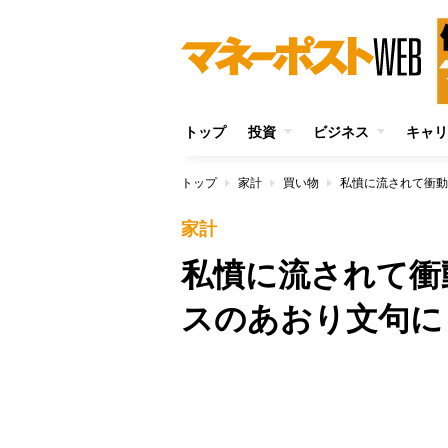
トップ
投資
ビジネス
キャリ
トップ
家計
買い物
私憤に流されて衝動
家計
私憤に流されて衝
スのあおり文句に
/
Unmute