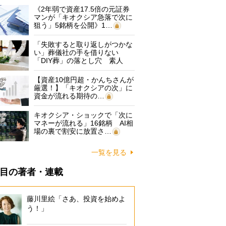
《2年弱で資産17.5倍の元証券
マンが「キオクシア急落で次に
狙う」5銘柄を公開》1…
「失敗すると取り返しがつかな
い」葬儀社の手を借りない
「DIY葬」の落とし穴 素人
に…
【資産10億円超・かんちさんが
厳選！】「キオクシアの次」に
資金が流れる期待の…
キオクシア・ショックで「次に
マネーが流れる」16銘柄 AI相
場の裏で割安に放置さ…
一覧を見る
目の著者・連載
藤川里絵「さあ、投資を始めよ
う！」