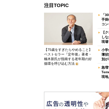
注目TOPIC
「3
手掛
コン
【ク
しな
現場
【75歳をすぎたらやめること】
小学
ベストセラー『定年後』著者・
薄状
楠木新氏が指南する老年期の好
別が
循環を呼び込む方法
急増
Te
現地