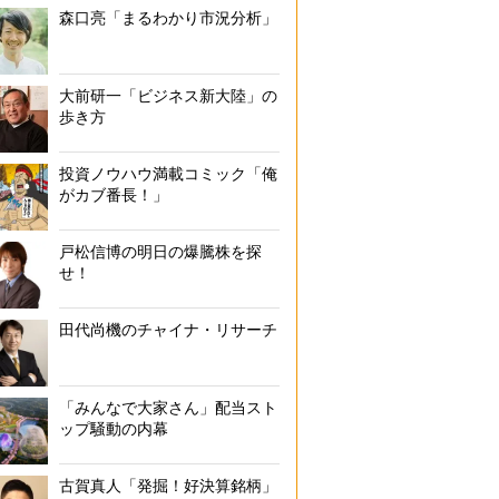
森口亮「まるわかり市況分析」
大前研一「ビジネス新大陸」の
歩き方
投資ノウハウ満載コミック「俺
がカブ番長！」
戸松信博の明日の爆騰株を探
せ！
田代尚機のチャイナ・リサーチ
「みんなで大家さん」配当スト
ップ騒動の内幕
古賀真人「発掘！好決算銘柄」