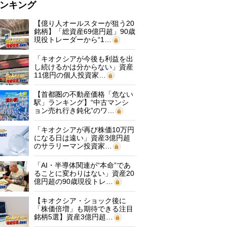
ンキング
【億り人オールスターが狙う20
銘柄】「総資産69億円超」90歳
現役トレーダーから“1…
「キオクシアが今後も利益を出
し続けるかは分からない」資産
11億円の個人投資家…
【首都圏の不動産価格「危ない
駅」ランキング】“中古マンシ
ョン売れ行き鈍化”のワ…
「キオクシアが再び株価10万円
になる日は遠い」資産3億円超
のサラリーマン投資家…
「AI・半導体関連が“本命”であ
ることに変わりはない」資産20
億円超の90歳現役トレ…
【キオクシア・ショック後に
「株価倍増」も期待できる注目
銘柄5選】資産3億円超…