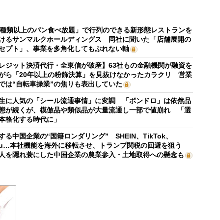
0種類以上のパン食べ放題」で行列のできる新形態レストランを
けるサンマルクホールディングス 同社に聞いた「店舗展開の
セプト」、事業を多角化してもぶれない軸
レジット決済代行・全東信が破産】63社もの金融機関が融資を
がら「20年以上の粉飾決算」を見抜けなかったカラクリ 営業
では“自転車操業”の焦りも表出していた
生に人気の「シール流通事情」に変調 「ボンドロ」は依然品
態が続くが、模倣品や類似品が大量流通し一部で値崩れ 「選
本格化する時代に」
する中国企業の“国籍ロンダリング” SHEIN、TikTok、
mu…本社機能を海外に移転させ、トランプ関税の回避を狙う
人を隠れ蓑にした中国企業の農業参入・土地取得への懸念も