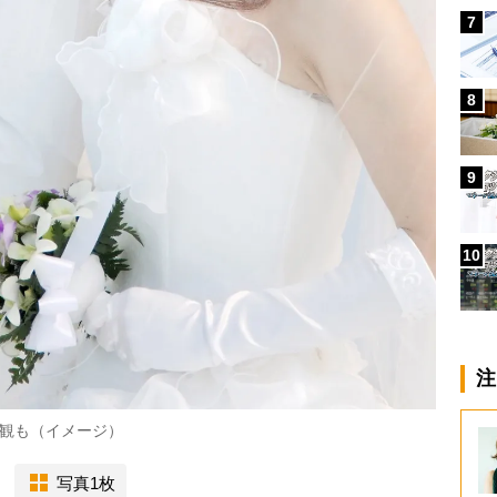
7
8
9
10
注
観も（イメージ）
写真1枚