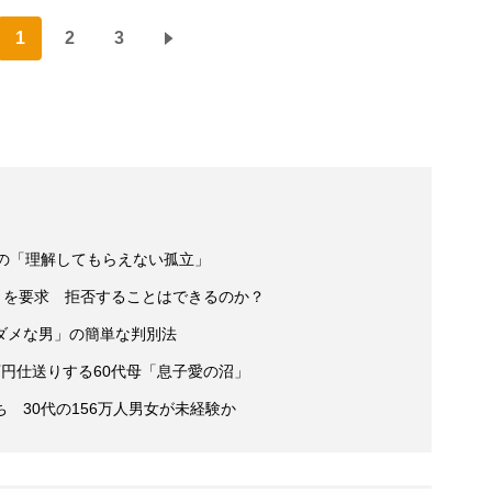
1
2
3
性の「理解してもらえない孤立」
」を要求 拒否することはできるのか？
ダメな男」の簡単な判別法
円仕送りする60代母「息子愛の沼」
 30代の156万人男女が未経験か