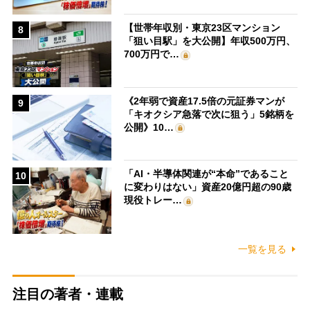
【世帯年収別・東京23区マンション
8
「狙い目駅」を大公開】年収500万円、
700万円で…
《2年弱で資産17.5倍の元証券マンが
9
「キオクシア急落で次に狙う」5銘柄を
公開》10…
「AI・半導体関連が“本命”であること
10
に変わりはない」資産20億円超の90歳
現役トレー…
一覧を見る
注目の著者・連載