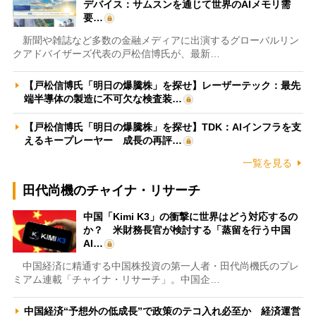
デバイス：サムスンを通じて世界のAIメモリ需
要…
新聞や雑誌など多数の金融メディアに出演するグローバルリン
クアドバイザーズ代表の戸松信博氏が、最新…
【戸松信博氏「明日の爆騰株」を探せ】レーザーテック：最先
端半導体の製造に不可欠な検査装…
【戸松信博氏「明日の爆騰株」を探せ】TDK：AIインフラを支
えるキープレーヤー 成長の再評…
一覧を見る
田代尚機のチャイナ・リサーチ
中国「Kimi K3」の衝撃に世界はどう対応するの
か？ 米財務長官が検討する「蒸留を行う中国
AI…
中国経済に精通する中国株投資の第一人者・田代尚機氏のプレ
ミアム連載「チャイナ・リサーチ」。中国企…
中国経済“予想外の低成長”で政策のテコ入れ必至か 経済運営