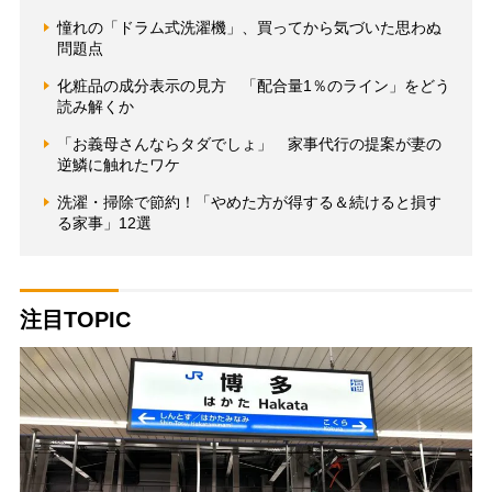
憧れの「ドラム式洗濯機」、買ってから気づいた思わぬ
問題点
化粧品の成分表示の見方 「配合量1％のライン」をどう
読み解くか
「お義母さんならタダでしょ」 家事代行の提案が妻の
逆鱗に触れたワケ
洗濯・掃除で節約！「やめた方が得する＆続けると損す
る家事」12選
注目TOPIC