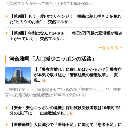
『突然マルサがやって来た！～FXで10億円稼い…
【第9回】もう一度FXでリベンジ！ 種銭は差し押さえを免れ
た”ヒミツのお金” ｜ 突然マルサ…
【第8回】年利はなんと14.6％！ 毎日5万円超の延滞税が積み
上がっていく ｜ 突然マルサ…
一覧を見る
河合雅司「人口減少ニッポンの活路」
【「警察官離れ」に歯止めはかかるか？】警察庁
が本気で取り組む「警察組織の構造改革」 実
現…
警察庁が目下、頭を悩ませているのが「警察官不足」だ。警察
官の採用試験の受験者数は10年間で2分の1以…
【安全・安心ニッポンの危機】採用試験受験者数は10年間で2
分の1以下に！ 出生数減がも…
【医療崩壊】人口減少で「医師不足」に加えて「患者不足」に