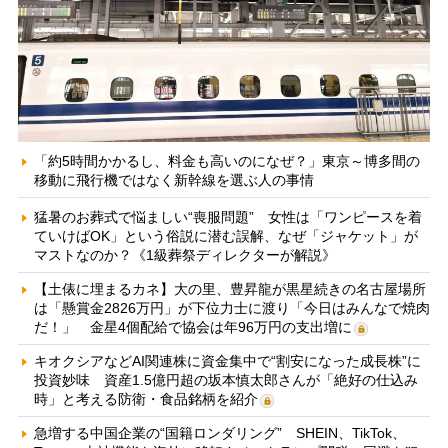
「約5時間かかるし、料金も高いのになぜ？」東京～博多間の
移動に飛行機ではなく新幹線を選ぶ人の事情
猛暑のお葬式で悩ましい“喪服問題” 女性は「ワンピースを着
ていけばOK」という俗説に潜む誤解、なぜ「ジャケット」が
マストなのか？《1級葬祭ディレクターが解説》
【土俵に埋まるカネ】大の里、豊昇龍が黒星続きの名古屋場所
は「懸賞金2826万円」が下位力士に渡り「今日はみんなで焼肉
だ！」 金星4個配給で協会は年96万円の支出増に
キオクシアなどAI関連株に資金集中で“割安になった成長株”に
投資妙味 資産1.5億円超の坂本慎太郎さんが「絶好の仕込み
時」と考える防衛・食品銘柄を紹介
急増する中国企業の“国籍ロンダリング” SHEIN、TikTok、