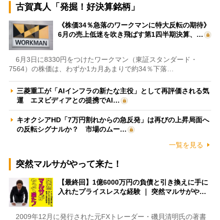
古賀真人「発掘！好決算銘柄」
《株価34％急落のワークマンに特大反転の期待》
6月の売上低迷を吹き飛ばす第1四半期決算、…
6月3日に8330円をつけたワークマン（東証スタンダード・
7564）の株価は、わずか1カ月あまりで約34％下落…
三菱重工が「AIインフラの新たな主役」として再評価される気
運 エヌビディアとの提携でAI…
キオクシアHD「7万円割れからの急反発」は再びの上昇局面へ
の反転シグナルか？ 市場のムー…
一覧を見る
突然マルサがやって来た！
【最終回】1億6000万円の負債と引き換えに手に
入れたプライスレスな経験 ｜ 突然マルサがや…
2009年12月に発行された元FXトレーダー・磯貝清明氏の著書