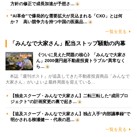
方針の修正で成長加速が予想さ…
“AI革命”で爆発的な需要拡大が見込まれる「CXO」とは何
か？ 高い競争力を持つ中国の医薬品…
一覧を見る
「みんなで大家さん」配当ストップ騒動の内幕
《ついに見えた問題の核心》「みんなで大家さ
ん」2000億円超不動産投資トラブル“異常なく
ら…
本誌『週刊ポスト』が追及してきた不動産投資商品「みんなで
大家さん」がいよいよ最終局面を迎えている…
【独走スクープ・みんなで大家さん】二転三転した“成田プロ
ジェクト”の計画変更の裏で起き…
【追及スクープ・みんなで大家さん】独占入手“内部議事録”で
明かされる柳瀬健一・代表の思…
一覧を見る