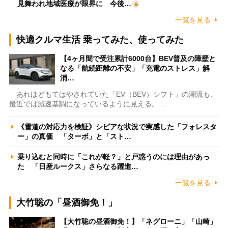
見舞われ地域医療が限界に 今後…
一覧を見る
快適クルマ生活 乗ってみた、使ってみた
【4ヶ月間で受注累計6000台】BEV普及の障壁と
なる「航続距離の不安」「充電のストレス」解
消…
あれほどもてはやされていた「EV（BEV）シフト」の潮流も、
最近では減速基調になっているように見える。…
《雪道の対応力を検証》シビアな状況で実感した「フォレスタ
ー」の真価 「ターボ」と「スト…
乗り込むと同時に「これが軽？」と戸惑うのには理由があっ
た 「日産ルークス」さらなる躍進…
一覧を見る
大竹聡の「昼酒御免！」
【大竹聡の昼酒御免！】「ネグローニ」「山崎」