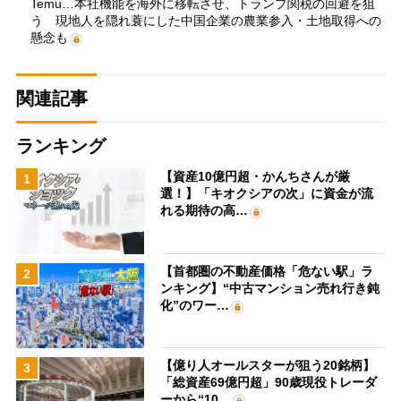
Temu…本社機能を海外に移転させ、トランプ関税の回避を狙
う 現地人を隠れ蓑にした中国企業の農業参入・土地取得への
懸念も
関連記事
ランキング
【資産10億円超・かんちさんが厳
1
選！】「キオクシアの次」に資金が流
れる期待の高…
【首都圏の不動産価格「危ない駅」ラ
2
ンキング】“中古マンション売れ行き鈍
化”のワー…
【億り人オールスターが狙う20銘柄】
3
「総資産69億円超」90歳現役トレーダ
ーから“10…