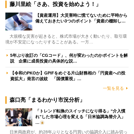
藤川里絵「さあ、投資を始めよう！」
【資産運用】大災害時に慌てないために平時から
備えておきたい3つのポイント「資産の棚卸し…
大規模な災害が起きると、株式市場が大きく動いたり、取引環
境が不安定になったりすることがある。一方…
5年ぶり改訂の「CGコード」、何が変わったのかポイントを解
説 企業に成長投資の具体的な説…
【令和のPKOか】GPIFをめぐる片山財務相の「円資産への投
資拡大」発言の波紋 「国債重視」…
一覧を見る
森口亮「まるわかり市況分析」
「トレンド転換のスイッチになり得る」“介入慣
れ”した市場心理を変える「日米協調為替介入」
…
日米両政府が、約28年ぶりとなる円買いの協調介入に踏み切っ