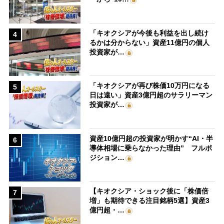
「キオクシアが今後も利益を出し続け
4
るかは分からない」資産11億円の個人
投資家が…
「キオクシアが再び株価10万円になる
5
日は遠い」資産3億円超のサラリーマン
投資家が…
資産10億円超の投資家が明かす“AI・半
6
導体相場に乗らなかった理由” フルポ
ジション…
【キオクシア・ショック後に「株価倍
7
増」も期待できる注目銘柄5選】資産3
億円超・…