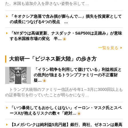
た。米国も追加介入を辞さない姿勢を示して…
「キオクシア急落で含み損が膨らんで…」損失を投資家として
の成長につなげる4つの視点 …
「NYダウは高値更新、ナスダック・S&P500は足踏み」が意味
する米国株市場の変化 半…
一覧を見る
大前研一「ビジネス新大陸」の歩き方
「イラン戦争を利用して儲けている」利益相反と
の批判が強まるトランプファミリーの不正蓄財
疑…
トランプ大統領のファミリー信託が今年1～3月に3000回以上も
の証券取引を行っていたことが明らかになり…
「いつ暴発してもおかしくはない」イーロン・マスク氏とスペ
ースXが抱えるリスクの数々「絶対…
【3メガバンクは純利益5兆円超】銀行、商社、ゼネコンは最高