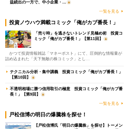
益続出の一方で、中小企業・…
一覧を見る
投資ノウハウ満載コミック「俺がカブ番長！」
「売り時」を逃さないトレンド見極め術 投資コ
ミック「俺がカブ番長！」【第11回】
かつて投資情報雑誌「マネーポスト」にて、圧倒的な情報量が
詰め込まれた「天下無敵の株コミック」とし…
テクニカル分析・集中講義 投資コミック「俺がカブ番長！」
【第10回】
不透明相場に勝つ信用取引の極意 投資コミック「俺がカブ番
長！」【第9回】
一覧を見る
戸松信博の明日の爆騰株を探せ！
【戸松信博氏「明日の爆騰株」を探せ】トーメン