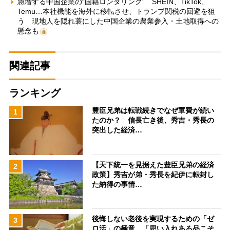
急増する中国企業の“国籍ロンダリング” SHEIN、TikTok、
Temu…本社機能を海外に移転させ、トランプ関税の回避を狙
う 現地人を隠れ蓑にした中国企業の農業参入・土地取得への
懸念も
関連記事
ランキング
豊臣兄弟は転戦続きでなぜ軍費が続い
1
たのか？ 信長亡き後、秀吉・秀長の
突出した経済…
【天下統一を見据えた豊臣兄弟の経済
2
政策】秀吉が弟・秀長を紀伊に転封し
た納得の事情…
後悔しない老後を実現するための「ゼ
3
ロ活」の極意 「思い入れある品こそ