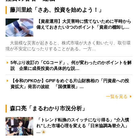
藤川里絵「さあ、投資を始めよう！」
【資産運用】大災害時に慌てないために平時から
備えておきたい3つのポイント「資産の棚卸し…
大規模な災害が起きると、株式市場が大きく動いたり、取引環
境が不安定になったりすることがある。一方…
5年ぶり改訂の「CGコード」、何が変わったのかポイントを解
説 企業に成長投資の具体的な説…
【令和のPKOか】GPIFをめぐる片山財務相の「円資産への投
資拡大」発言の波紋 「国債重視」…
一覧を見る
森口亮「まるわかり市況分析」
「トレンド転換のスイッチになり得る」“介入慣
れ”した市場心理を変える「日米協調為替介入」
…