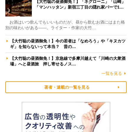
【大竹聡の昼酒御免！】「ネグローニ」「山崎」
「マンハッタン」新宿三丁目の隠れ家バーで1…
お酒はいつ飲んでもいいものだが、昼から飲むお酒にはまた格
別の味わいがある――。ライター・作家の大竹…
【大竹聡の昼酒御免！】今の若者は「なめろう」や「キヌカツ
ギ」を知らないって本当？ 昔の…
【大竹聡の昼酒御免！】京急線で多摩川越えて「川崎の大衆酒
場」へと昼酒旅 押し寄せるノス…
一覧を見る
著者・連載の一覧を見る