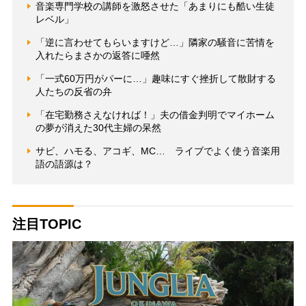
音楽専門学校の講師を激怒させた「あまりにも酷い生徒
レベル」
「逆に言わせてもらいますけど…」隣家の騒音に苦情を
入れたらまさかの返答に唖然
「一式60万円がパーに…」趣味にすぐ挫折して散財する
人たちの反省の弁
「在宅勤務さえなければ！」夫の借金判明でマイホーム
の夢が消えた30代主婦の呆然
サビ、ハモる、アコギ、MC… ライブでよく使う音楽用
語の語源は？
注目TOPIC