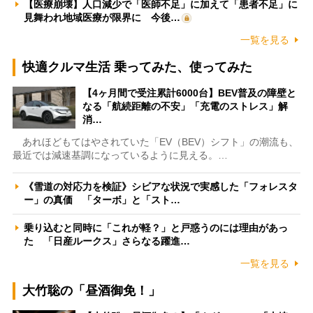
【医療崩壊】人口減少で「医師不足」に加えて「患者不足」に
見舞われ地域医療が限界に 今後…
一覧を見る
快適クルマ生活 乗ってみた、使ってみた
【4ヶ月間で受注累計6000台】BEV普及の障壁と
なる「航続距離の不安」「充電のストレス」解
消…
あれほどもてはやされていた「EV（BEV）シフト」の潮流も、
最近では減速基調になっているように見える。…
《雪道の対応力を検証》シビアな状況で実感した「フォレスタ
ー」の真価 「ターボ」と「スト…
乗り込むと同時に「これが軽？」と戸惑うのには理由があっ
た 「日産ルークス」さらなる躍進…
一覧を見る
大竹聡の「昼酒御免！」