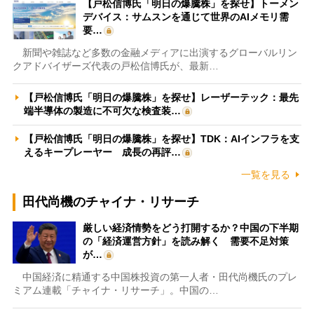
【戸松信博氏「明日の爆騰株」を探せ】トーメン
デバイス：サムスンを通じて世界のAIメモリ需
要…
新聞や雑誌など多数の金融メディアに出演するグローバルリン
クアドバイザーズ代表の戸松信博氏が、最新…
【戸松信博氏「明日の爆騰株」を探せ】レーザーテック：最先
端半導体の製造に不可欠な検査装…
【戸松信博氏「明日の爆騰株」を探せ】TDK：AIインフラを支
えるキープレーヤー 成長の再評…
一覧を見る
田代尚機のチャイナ・リサーチ
厳しい経済情勢をどう打開するか？中国の下半期
の「経済運営方針」を読み解く 需要不足対策
が…
中国経済に精通する中国株投資の第一人者・田代尚機氏のプレ
ミアム連載「チャイナ・リサーチ」。中国の…