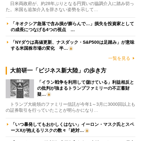
日米両政府が、約28年ぶりとなる円買いの協調介入に踏み切っ
た。米国も追加介入を辞さない姿勢を示して…
「キオクシア急落で含み損が膨らんで…」損失を投資家として
の成長につなげる4つの視点 …
「NYダウは高値更新、ナスダック・S&P500は足踏み」が意味
する米国株市場の変化 半…
一覧を見る
大前研一「ビジネス新大陸」の歩き方
「イラン戦争を利用して儲けている」利益相反と
の批判が強まるトランプファミリーの不正蓄財
疑…
トランプ大統領のファミリー信託が今年1～3月に3000回以上も
の証券取引を行っていたことが明らかになり…
「いつ暴発してもおかしくはない」イーロン・マスク氏とスペ
ースXが抱えるリスクの数々「絶対…