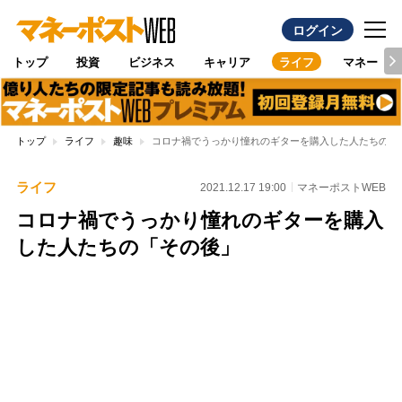
ログイン
トップ
投資
ビジネス
キャリア
ライフ
マネー
トップ
ライフ
趣味
コロナ禍でうっかり憧れのギターを購入した人たちの「
ライフ
2021.12.17 19:00
マネーポストWEB
コロナ禍でうっかり憧れのギターを購入
した人たちの「その後」
Loaded
:
95.43%
/
Unmute