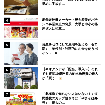
早めに手放す…
老舗遊技機メーカー・豊丸産業がパチ
4
ンコ事業停止の背景 大手と中小の格
差拡大に拍車…
資産をゼロにして最期を迎える「ゼロ
5
活」、年代別・計画的にお金を使うポ
イント 6…
【キオクシアが「配当」導入へ】それ
6
でも資産10億円超の配当株投資の達人
が「買う…
「北海道で知らない人はいない！」道
7
民熱愛のカップ焼きそば「やきそば弁
当」、最大の…