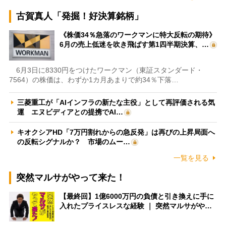
古賀真人「発掘！好決算銘柄」
《株価34％急落のワークマンに特大反転の期待》
6月の売上低迷を吹き飛ばす第1四半期決算、…
6月3日に8330円をつけたワークマン（東証スタンダード・
7564）の株価は、わずか1カ月あまりで約34％下落…
三菱重工が「AIインフラの新たな主役」として再評価される気
運 エヌビディアとの提携でAI…
キオクシアHD「7万円割れからの急反発」は再びの上昇局面へ
の反転シグナルか？ 市場のムー…
一覧を見る
突然マルサがやって来た！
【最終回】1億6000万円の負債と引き換えに手に
入れたプライスレスな経験 ｜ 突然マルサがや…