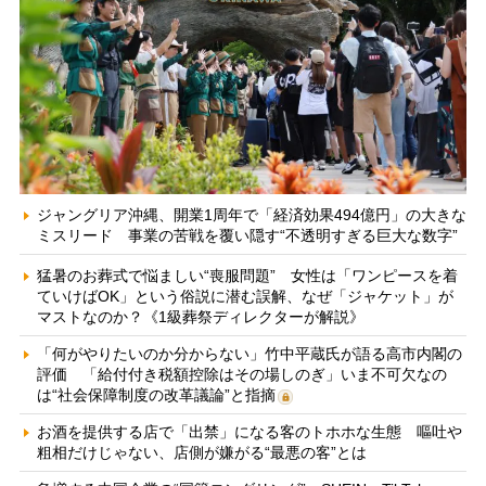
ジャングリア沖縄、開業1周年で「経済効果494億円」の大きな
ミスリード 事業の苦戦を覆い隠す“不透明すぎる巨大な数字”
猛暑のお葬式で悩ましい“喪服問題” 女性は「ワンピースを着
ていけばOK」という俗説に潜む誤解、なぜ「ジャケット」が
マストなのか？《1級葬祭ディレクターが解説》
「何がやりたいのか分からない」竹中平蔵氏が語る高市内閣の
評価 「給付付き税額控除はその場しのぎ」いま不可欠なの
は“社会保障制度の改革議論”と指摘
お酒を提供する店で「出禁」になる客のトホホな生態 嘔吐や
粗相だけじゃない、店側が嫌がる“最悪の客”とは