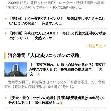
2009年12月に発行された元FXトレーダー・磯貝清明氏の著書
『突然マルサがやって来た！～FXで10億円稼い…
【第9回】もう一度FXでリベンジ！ 種銭は差し押さえを免れ
た”ヒミツのお金” ｜ 突然マルサ…
【第8回】年利はなんと14.6％！ 毎日5万円超の延滞税が積み
上がっていく ｜ 突然マルサ…
一覧を見る
河合雅司「人口減少ニッポンの活路」
【「警察官離れ」に歯止めはかかるか？】警察庁
が本気で取り組む「警察組織の構造改革」 実
現…
警察庁が目下、頭を悩ませているのが「警察官不足」だ。警察
官の採用試験の受験者数は10年間で2分の1以…
【安全・安心ニッポンの危機】採用試験受験者数は10年間で2
分の1以下に！ 出生数減がも…