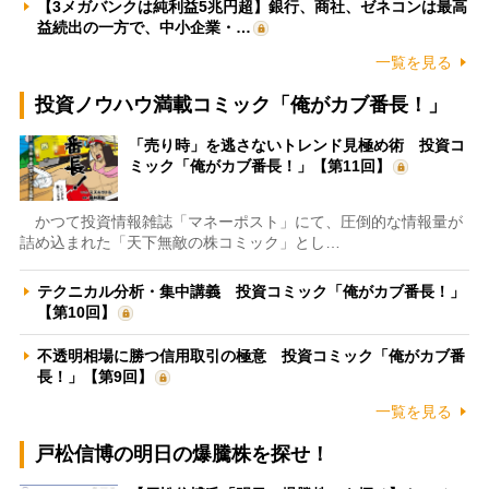
【3メガバンクは純利益5兆円超】銀行、商社、ゼネコンは最高
益続出の一方で、中小企業・…
一覧を見る
投資ノウハウ満載コミック「俺がカブ番長！」
「売り時」を逃さないトレンド見極め術 投資コ
ミック「俺がカブ番長！」【第11回】
かつて投資情報雑誌「マネーポスト」にて、圧倒的な情報量が
詰め込まれた「天下無敵の株コミック」とし…
テクニカル分析・集中講義 投資コミック「俺がカブ番長！」
【第10回】
不透明相場に勝つ信用取引の極意 投資コミック「俺がカブ番
長！」【第9回】
一覧を見る
戸松信博の明日の爆騰株を探せ！