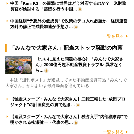
中国「Kimi K3」の衝撃に世界はどう対応するのか？ 米財務
長官が検討する「蒸留を行う中国…
中国経済“予想外の低成長”で政策のテコ入れ必至か 経済運営
方針の修正で成長加速が予想さ…
一覧を見る
「みんなで大家さん」配当ストップ騒動の内幕
《ついに見えた問題の核心》「みんなで大家さ
ん」2000億円超不動産投資トラブル“異常なく
ら…
本誌『週刊ポスト』が追及してきた不動産投資商品「みんなで
大家さん」がいよいよ最終局面を迎えている…
【独走スクープ・みんなで大家さん】二転三転した“成田プロ
ジェクト”の計画変更の裏で起き…
【追及スクープ・みんなで大家さん】独占入手“内部議事録”で
明かされる柳瀬健一・代表の思…
一覧を見る