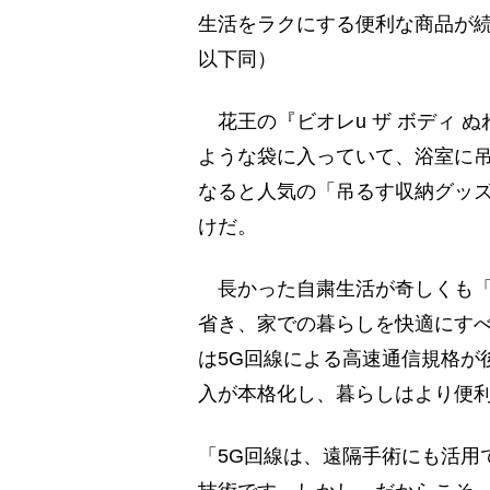
生活をラクにする便利な商品が
以下同）
花王の『ビオレu ザ ボディ 
ような袋に入っていて、浴室に
なると人気の「吊るす収納グッ
けだ。
長かった自粛生活が奇しくも「
省き、家での暮らしを快適にす
は5G回線による高速通信規格が
入が本格化し、暮らしはより便利
「5G回線は、遠隔手術にも活用