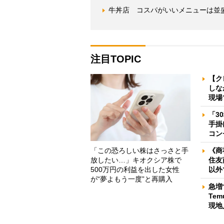
牛丼店 コスパがいいメニューは並
注目TOPIC
【ク
しな
現場
「3
手掛
コン
「この恐ろしい株はさっさと手
《商
放したい…」キオクシア株で
住友
500万円の利益を出した女性
以外
が“夢よもう一度”と再購入
急増
Te
現地