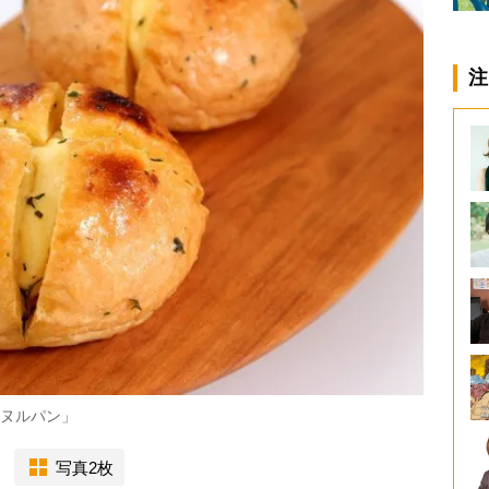
注
マヌルパン」
写真2枚