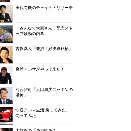
田代尚機のチャイナ・リサーチ
「みんなで大家さん」配当スト
ップ騒動の内幕
古賀真人「発掘！好決算銘柄」
突然マルサがやって来た！
河合雅司「人口減少ニッポンの
活路」
快適クルマ生活 乗ってみた、
使ってみた
大竹聡の「昼酒御免！」