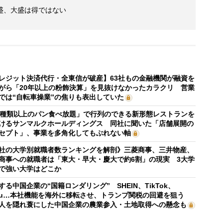
盛、大盛は得ではない
レジット決済代行・全東信が破産】63社もの金融機関が融資を
がら「20年以上の粉飾決算」を見抜けなかったカラクリ 営業
では“自転車操業”の焦りも表出していた
0種類以上のパン食べ放題」で行列のできる新形態レストランを
けるサンマルクホールディングス 同社に聞いた「店舗展開の
セプト」、事業を多角化してもぶれない軸
社の大学別就職者数ランキングを解剖》三菱商事、三井物産、
商事への就職者は「東大・早大・慶大で約6割」の現実 3大学
で強い大学はどこか
する中国企業の“国籍ロンダリング” SHEIN、TikTok、
mu…本社機能を海外に移転させ、トランプ関税の回避を狙う
人を隠れ蓑にした中国企業の農業参入・土地取得への懸念も