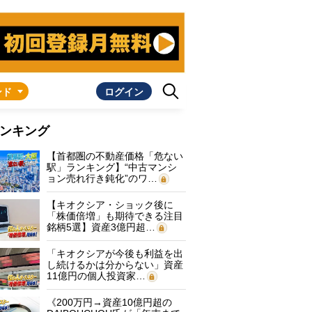
ンド
ログイン
ンキング
【首都圏の不動産価格「危ない
駅」ランキング】“中古マンシ
ョン売れ行き鈍化”のワ…
【キオクシア・ショック後に
「株価倍増」も期待できる注目
銘柄5選】資産3億円超…
「キオクシアが今後も利益を出
し続けるかは分からない」資産
11億円の個人投資家…
《200万円→資産10億円超の