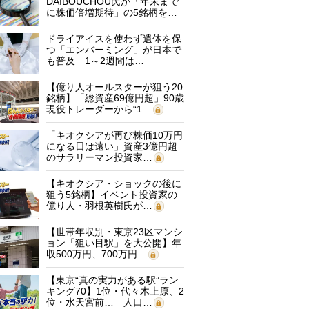
DAIBOUCHOU氏が「年末まで
に株価倍増期待」の5銘柄を…
ドライアイスを使わず遺体を保
つ「エンバーミング」が日本で
も普及 1～2週間は…
【億り人オールスターが狙う20
銘柄】「総資産69億円超」90歳
現役トレーダーから“1…
「キオクシアが再び株価10万円
になる日は遠い」資産3億円超
のサラリーマン投資家…
【キオクシア・ショックの後に
狙う5銘柄】イベント投資家の
億り人・羽根英樹氏が…
【世帯年収別・東京23区マンシ
ョン「狙い目駅」を大公開】年
収500万円、700万円…
【東京“真の実力がある駅”ラン
キング70】1位・代々木上原、2
位・水天宮前… 人口…