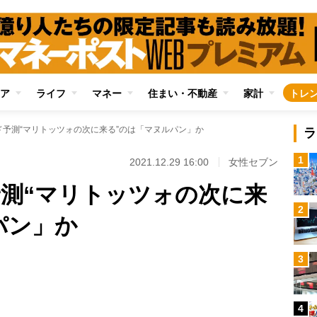
ア
ライフ
マネー
住まい・不動産
家計
トレ
ンド予測“マリトッツォの次に来る”のは「マヌルパン」か
ラ
1
2021.12.29 16:00
女性セブン
予測“マリトッツォの次に来
2
パン」か
Loaded
:
3
100.00%
/
4