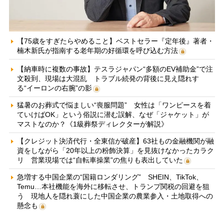
【75歳をすぎたらやめること】ベストセラー『定年後』著者・
楠木新氏が指南する老年期の好循環を呼び込む方法
【納車時に複数の事故】テスラジャパン“多額のEV補助金”で注
文殺到、現場は大混乱 トラブル続発の背後に見え隠れす
る“イーロンの右腕”の影
猛暑のお葬式で悩ましい“喪服問題” 女性は「ワンピースを着
ていけばOK」という俗説に潜む誤解、なぜ「ジャケット」が
マストなのか？《1級葬祭ディレクターが解説》
【クレジット決済代行・全東信が破産】63社もの金融機関が融
資をしながら「20年以上の粉飾決算」を見抜けなかったカラク
リ 営業現場では“自転車操業”の焦りも表出していた
急増する中国企業の“国籍ロンダリング” SHEIN、TikTok、
Temu…本社機能を海外に移転させ、トランプ関税の回避を狙
う 現地人を隠れ蓑にした中国企業の農業参入・土地取得への
懸念も