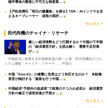
端半導体の製造に不可欠な検査装…
【戸松信博氏「明日の爆騰株」を探せ】TDK：AIインフラを支
えるキープレーヤー 成長の再評…
一覧を見る
田代尚機のチャイナ・リサーチ
厳しい経済情勢をどう打開するか？中国の下半期
の「経済運営方針」を読み解く 需要不足対策
が…
中国経済に精通する中国株投資の第一人者・田代尚機氏のプレ
ミアム連載「チャイナ・リサーチ」。中国の…
中国「Kimi K3」の衝撃に世界はどう対応するのか？ 米財務
長官が検討する「蒸留を行う中国…
中国経済“予想外の低成長”で政策のテコ入れ必至か 経済運営
方針の修正で成長加速が予想さ…
一覧を見る