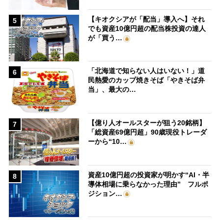
【キオクシアが「配当」導入へ】それ
5
でも資産10億円超の配当株投資の達人
が「買う…
「北海道で知らない人はいない！」道
6
民熱愛のカップ焼きそば「やきそば弁
当」、最大の…
【億り人オールスターが狙う20銘柄】
7
「総資産69億円超」90歳現役トレーダ
ーから“10…
資産10億円超の投資家が明かす“AI・半
8
導体相場に乗らなかった理由” フルポ
ジション…