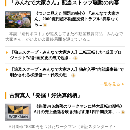
「みんなで大家さん」配当ストップ騒動の内幕
《ついに見えた問題の核心》「みんなで大家さ
ん」2000億円超不動産投資トラブル“異常なく
ら…
本誌『週刊ポスト』が追及してきた不動産投資商品「みんなで
大家さん」がいよいよ最終局面を迎えている…
【独走スクープ・みんなで大家さん】二転三転した“成田プロ
ジェクト”の計画変更の裏で起き…
【追及スクープ・みんなで大家さん】独占入手“内部議事録”で
明かされる柳瀬健一・代表の思…
一覧を見る
古賀真人「発掘！好決算銘柄」
《株価34％急落のワークマンに特大反転の期待》
6月の売上低迷を吹き飛ばす第1四半期決算、…
6月3日に8330円をつけたワークマン（東証スタンダード・