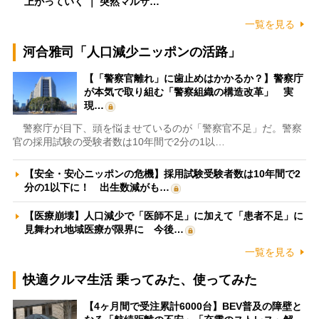
上がっていく ｜ 突然マルサ…
一覧を見る
河合雅司「人口減少ニッポンの活路」
【「警察官離れ」に歯止めはかかるか？】警察庁
が本気で取り組む「警察組織の構造改革」 実
現…
警察庁が目下、頭を悩ませているのが「警察官不足」だ。警察
官の採用試験の受験者数は10年間で2分の1以…
【安全・安心ニッポンの危機】採用試験受験者数は10年間で2
分の1以下に！ 出生数減がも…
【医療崩壊】人口減少で「医師不足」に加えて「患者不足」に
見舞われ地域医療が限界に 今後…
一覧を見る
快適クルマ生活 乗ってみた、使ってみた
【4ヶ月間で受注累計6000台】BEV普及の障壁と