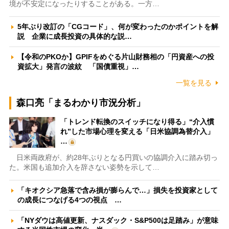
境が不安定になったりすることがある。一方…
5年ぶり改訂の「CGコード」、何が変わったのかポイントを解
説 企業に成長投資の具体的な説…
【令和のPKOか】GPIFをめぐる片山財務相の「円資産への投
資拡大」発言の波紋 「国債重視」…
一覧を見る
森口亮「まるわかり市況分析」
「トレンド転換のスイッチになり得る」“介入慣
れ”した市場心理を変える「日米協調為替介入」
…
日米両政府が、約28年ぶりとなる円買いの協調介入に踏み切っ
た。米国も追加介入を辞さない姿勢を示して…
「キオクシア急落で含み損が膨らんで…」損失を投資家として
の成長につなげる4つの視点 …
「NYダウは高値更新、ナスダック・S&P500は足踏み」が意味