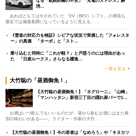
なる「航続距離の不安」「充電のストレス」解
消…
あれほどもてはやされていた「EV（BEV）シフト」の潮流も、
最近では減速基調になっているように見える。…
《雪道の対応力を検証》シビアな状況で実感した「フォレスタ
ー」の真価 「ターボ」と「スト…
乗り込むと同時に「これが軽？」と戸惑うのには理由があっ
た 「日産ルークス」さらなる躍進…
一覧を見る
大竹聡の「昼酒御免！」
【大竹聡の昼酒御免！】「ネグローニ」「山崎」
「マンハッタン」新宿三丁目の隠れ家バーで1…
お酒はいつ飲んでもいいものだが、昼から飲むお酒にはまた格
別の味わいがある――。ライター・作家の大竹…
【大竹聡の昼酒御免！】今の若者は「なめろう」や「キヌカツ