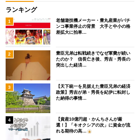
ランキング
老舗遊技機メーカー・豊丸産業がパチ
1
ンコ事業停止の背景 大手と中小の格
差拡大に拍車…
豊臣兄弟は転戦続きでなぜ軍費が続い
2
たのか？ 信長亡き後、秀吉・秀長の
突出した経済…
【天下統一を見据えた豊臣兄弟の経済
3
政策】秀吉が弟・秀長を紀伊に転封し
た納得の事情…
【資産10億円超・かんちさんが厳
4
選！】「キオクシアの次」に資金が流
れる期待の高…