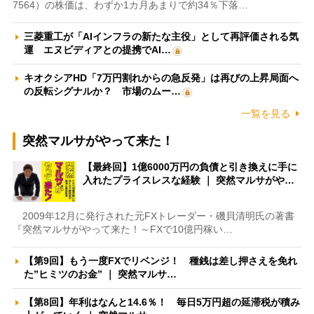
7564）の株価は、わずか1カ月あまりで約34％下落…
三菱重工が「AIインフラの新たな主役」として再評価される気
運 エヌビディアとの提携でAI…
キオクシアHD「7万円割れからの急反発」は再びの上昇局面へ
の反転シグナルか？ 市場のムー…
一覧を見る
突然マルサがやって来た！
【最終回】1億6000万円の負債と引き換えに手に
入れたプライスレスな経験 ｜ 突然マルサがや…
2009年12月に発行された元FXトレーダー・磯貝清明氏の著書
『突然マルサがやって来た！～FXで10億円稼い…
【第9回】もう一度FXでリベンジ！ 種銭は差し押さえを免れ
た”ヒミツのお金” ｜ 突然マルサ…
【第8回】年利はなんと14.6％！ 毎日5万円超の延滞税が積み