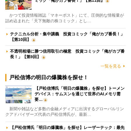
ミック「俺がカブ番長！」【第11回】
かつて投資情報雑誌「マネーポスト」にて、圧倒的な情報量が
詰め込まれた「天下無敵の株コミック」とし…
テクニカル分析・集中講義 投資コミック「俺がカブ番長！」
【第10回】
不透明相場に勝つ信用取引の極意 投資コミック「俺がカブ番
長！」【第9回】
一覧を見る
戸松信博の明日の爆騰株を探せ！
【戸松信博氏「明日の爆騰株」を探せ】トーメン
デバイス：サムスンを通じて世界のAIメモリ需
要…
新聞や雑誌など多数の金融メディアに出演するグローバルリン
クアドバイザーズ代表の戸松信博氏が、最新…
【戸松信博氏「明日の爆騰株」を探せ】レーザーテック：最先