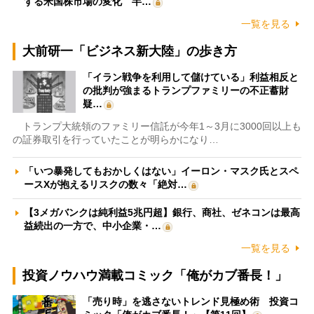
する米国株市場の変化 半…
一覧を見る
大前研一「ビジネス新大陸」の歩き方
「イラン戦争を利用して儲けている」利益相反と
の批判が強まるトランプファミリーの不正蓄財
疑…
トランプ大統領のファミリー信託が今年1～3月に3000回以上も
の証券取引を行っていたことが明らかになり…
「いつ暴発してもおかしくはない」イーロン・マスク氏とスペ
ースXが抱えるリスクの数々「絶対…
【3メガバンクは純利益5兆円超】銀行、商社、ゼネコンは最高
益続出の一方で、中小企業・…
一覧を見る
投資ノウハウ満載コミック「俺がカブ番長！」
「売り時」を逃さないトレンド見極め術 投資コ