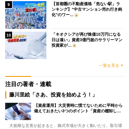
【首都圏の不動産価格「危ない駅」ラ
9
ンキング】“中古マンション売れ行き鈍
化”のワー…
「キオクシアが再び株価10万円になる
10
日は遠い」資産3億円超のサラリーマン
投資家が…
一覧を見る
注目の著者・連載
藤川里絵「さあ、投資を始めよう！」
【資産運用】大災害時に慌てないために平時から
備えておきたい3つのポイント「資産の棚卸し…
大規模な災害が起きると、株式市場が大きく動いたり、取引環