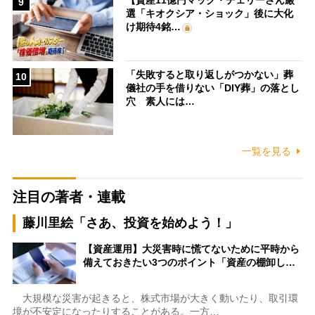
【資産11億円マック・チェリーさん厳
9
選「キオクシア・ショック」後に大化
け期待4銘…
「失敗すると取り返しがつかない」葬
10
儀社の手を借りない「DIY葬」の落とし
穴 素人には…
一覧を見る
注目の著者・連載
藤川里絵「さあ、投資を始めよう！」
【資産運用】大災害時に慌てないために平時から
備えておきたい3つのポイント「資産の棚卸し…
大規模な災害が起きると、株式市場が大きく動いたり、取引環
境が不安定になったりすることがある。一方…