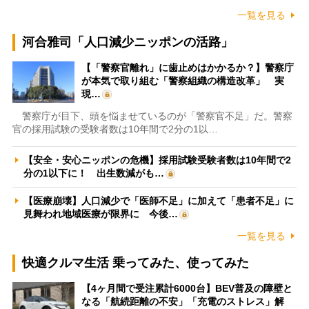
一覧を見る
河合雅司「人口減少ニッポンの活路」
【「警察官離れ」に歯止めはかかるか？】警察庁
が本気で取り組む「警察組織の構造改革」 実
現…
警察庁が目下、頭を悩ませているのが「警察官不足」だ。警察
官の採用試験の受験者数は10年間で2分の1以…
【安全・安心ニッポンの危機】採用試験受験者数は10年間で2
分の1以下に！ 出生数減がも…
【医療崩壊】人口減少で「医師不足」に加えて「患者不足」に
見舞われ地域医療が限界に 今後…
一覧を見る
快適クルマ生活 乗ってみた、使ってみた
【4ヶ月間で受注累計6000台】BEV普及の障壁と
なる「航続距離の不安」「充電のストレス」解