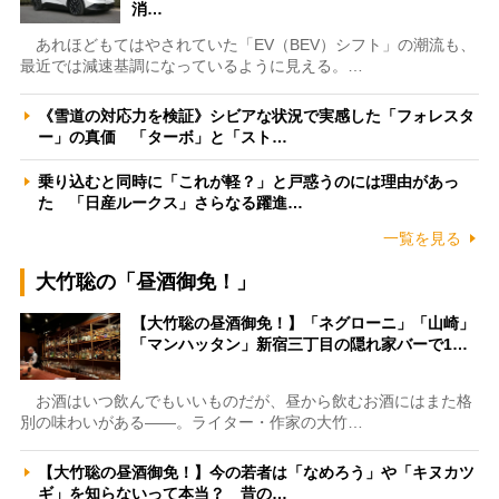
消…
あれほどもてはやされていた「EV（BEV）シフト」の潮流も、
最近では減速基調になっているように見える。…
《雪道の対応力を検証》シビアな状況で実感した「フォレスタ
ー」の真価 「ターボ」と「スト…
乗り込むと同時に「これが軽？」と戸惑うのには理由があっ
た 「日産ルークス」さらなる躍進…
一覧を見る
大竹聡の「昼酒御免！」
【大竹聡の昼酒御免！】「ネグローニ」「山崎」
「マンハッタン」新宿三丁目の隠れ家バーで1…
お酒はいつ飲んでもいいものだが、昼から飲むお酒にはまた格
別の味わいがある――。ライター・作家の大竹…
【大竹聡の昼酒御免！】今の若者は「なめろう」や「キヌカツ
ギ」を知らないって本当？ 昔の…