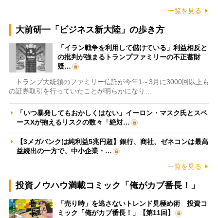
一覧を見る
大前研一「ビジネス新大陸」の歩き方
「イラン戦争を利用して儲けている」利益相反と
の批判が強まるトランプファミリーの不正蓄財
疑…
トランプ大統領のファミリー信託が今年1～3月に3000回以上も
の証券取引を行っていたことが明らかになり…
「いつ暴発してもおかしくはない」イーロン・マスク氏とスペ
ースXが抱えるリスクの数々「絶対…
【3メガバンクは純利益5兆円超】銀行、商社、ゼネコンは最高
益続出の一方で、中小企業・…
一覧を見る
投資ノウハウ満載コミック「俺がカブ番長！」
「売り時」を逃さないトレンド見極め術 投資コ
ミック「俺がカブ番長！」【第11回】