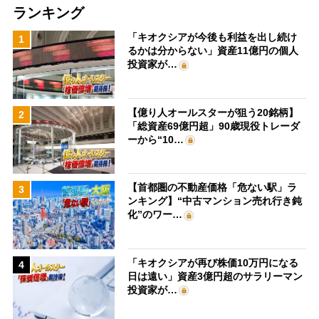
ランキング
「キオクシアが今後も利益を出し続け
1
るかは分からない」資産11億円の個人
投資家が…
【億り人オールスターが狙う20銘柄】
2
「総資産69億円超」90歳現役トレーダ
ーから“10…
【首都圏の不動産価格「危ない駅」ラ
3
ンキング】“中古マンション売れ行き鈍
化”のワー…
「キオクシアが再び株価10万円になる
4
日は遠い」資産3億円超のサラリーマン
投資家が…