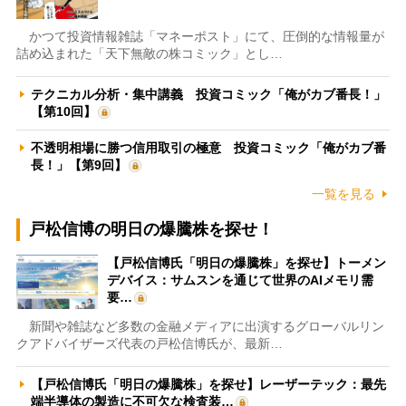
かつて投資情報雑誌「マネーポスト」にて、圧倒的な情報量が
詰め込まれた「天下無敵の株コミック」とし…
テクニカル分析・集中講義 投資コミック「俺がカブ番長！」
【第10回】
不透明相場に勝つ信用取引の極意 投資コミック「俺がカブ番
長！」【第9回】
一覧を見る
戸松信博の明日の爆騰株を探せ！
【戸松信博氏「明日の爆騰株」を探せ】トーメン
デバイス：サムスンを通じて世界のAIメモリ需
要…
新聞や雑誌など多数の金融メディアに出演するグローバルリン
クアドバイザーズ代表の戸松信博氏が、最新…
【戸松信博氏「明日の爆騰株」を探せ】レーザーテック：最先
端半導体の製造に不可欠な検査装…