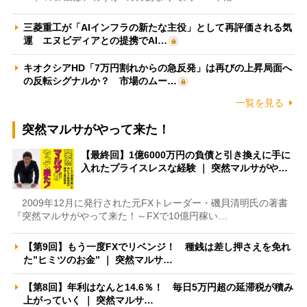
三菱重工が「AIインフラの新たな主役」として再評価される気
運 エヌビディアとの提携でAI…
キオクシアHD「7万円割れからの急反発」は再びの上昇局面へ
の反転シグナルか？ 市場のムー…
一覧を見る
突然マルサがやって来た！
【最終回】1億6000万円の負債と引き換えに手に
入れたプライスレスな経験 ｜ 突然マルサがや…
2009年12月に発行された元FXトレーダー・磯貝清明氏の著書
『突然マルサがやって来た！～FXで10億円稼い…
【第9回】もう一度FXでリベンジ！ 種銭は差し押さえを免れ
た”ヒミツのお金” ｜ 突然マルサ…
【第8回】年利はなんと14.6％！ 毎日5万円超の延滞税が積み
上がっていく ｜ 突然マルサ…