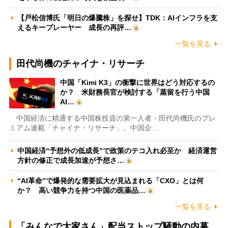
【戸松信博氏「明日の爆騰株」を探せ】TDK：AIインフラを支
えるキープレーヤー 成長の再評…
一覧を見る
田代尚機のチャイナ・リサーチ
中国「Kimi K3」の衝撃に世界はどう対応するの
か？ 米財務長官が検討する「蒸留を行う中国
AI…
中国経済に精通する中国株投資の第一人者・田代尚機氏のプレ
ミアム連載「チャイナ・リサーチ」。中国企…
中国経済“予想外の低成長”で政策のテコ入れ必至か 経済運営
方針の修正で成長加速が予想さ…
“AI革命”で爆発的な需要拡大が見込まれる「CXO」とは何
か？ 高い競争力を持つ中国の医薬品…
一覧を見る
「みんなで大家さん」配当ストップ騒動の内幕