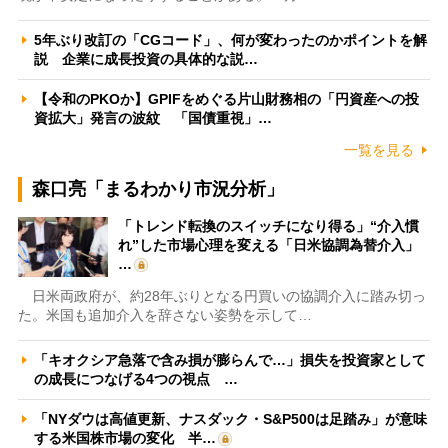
5年ぶり改訂の「CGコード」、何が変わったのかポイントを解
説 企業に成長投資の具体的な説…
【令和のPKOか】GPIFをめぐる片山財務相の「円資産への投
資拡大」発言の波紋 「国債重視」…
一覧を見る
森口亮「まるわかり市況分析」
「トレンド転換のスイッチになり得る」“介入慣
れ”した市場心理を変える「日米協調為替介入」
…
日米両政府が、約28年ぶりとなる円買いの協調介入に踏み切っ
た。米国も追加介入を辞さない姿勢を示して…
「キオクシア急落で含み損が膨らんで…」損失を投資家として
の成長につなげる4つの視点 …
「NYダウは高値更新、ナスダック・S&P500は足踏み」が意味
する米国株市場の変化 半…