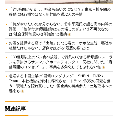
「約5時間かかるし、料金も高いのになぜ？」東京～博多間の
移動に飛行機ではなく新幹線を選ぶ人の事情
「何がやりたいのか分からない」竹中平蔵氏が語る高市内閣の
評価 「給付付き税額控除はその場しのぎ」いま不可欠なの
は“社会保障制度の改革議論”と指摘
お酒を提供する店で「出禁」になる客のトホホな生態 嘔吐や
粗相だけじゃない、店側が嫌がる“最悪の客”とは
「30種類以上のパン食べ放題」で行列のできる新形態レストラ
ンを手掛けるサンマルクホールディングス 同社に聞いた「店
舗展開のコンセプト」、事業を多角化してもぶれない軸
急増する中国企業の“国籍ロンダリング” SHEIN、TikTok、
Temu…本社機能を海外に移転させ、トランプ関税の回避を狙
う 現地人を隠れ蓑にした中国企業の農業参入・土地取得への
懸念も
関連記事