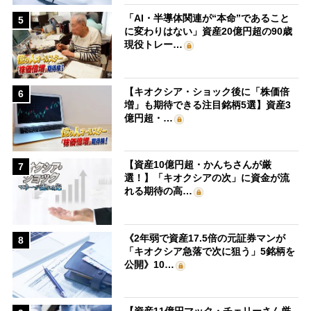
「AI・半導体関連が“本命”であること
5
に変わりはない」資産20億円超の90歳
現役トレー…
【キオクシア・ショック後に「株価倍
6
増」も期待できる注目銘柄5選】資産3
億円超・…
【資産10億円超・かんちさんが厳
7
選！】「キオクシアの次」に資金が流
れる期待の高…
《2年弱で資産17.5倍の元証券マンが
8
「キオクシア急落で次に狙う」5銘柄を
公開》10…