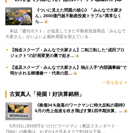
《ついに見えた問題の核心》「みんなで大家さ
ん」2000億円超不動産投資トラブル“異常なく
ら…
本誌『週刊ポスト』が追及してきた不動産投資商品「みんなで
大家さん」がいよいよ最終局面を迎えている…
【独走スクープ・みんなで大家さん】二転三転した“成田プロ
ジェクト”の計画変更の裏で起き…
【追及スクープ・みんなで大家さん】独占入手“内部議事録”で
明かされる柳瀬健一・代表の思…
一覧を見る
古賀真人「発掘！好決算銘柄」
《株価34％急落のワークマンに特大反転の期待》
6月の売上低迷を吹き飛ばす第1四半期決算、…
6月3日に8330円をつけたワークマン（東証スタンダード・
7564）の株価は、わずか1カ月あまりで約34％下落…