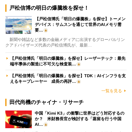
戸松信博の明日の爆騰株を探せ！
【戸松信博氏「明日の爆騰株」を探せ】トーメン
デバイス：サムスンを通じて世界のAIメモリ需
要…
新聞や雑誌など多数の金融メディアに出演するグローバルリン
クアドバイザーズ代表の戸松信博氏が、最新…
【戸松信博氏「明日の爆騰株」を探せ】レーザーテック：最先
端半導体の製造に不可欠な検査装…
【戸松信博氏「明日の爆騰株」を探せ】TDK：AIインフラを支
えるキープレーヤー 成長の再評…
一覧を見る
田代尚機のチャイナ・リサーチ
中国「Kimi K3」の衝撃に世界はどう対応するの
か？ 米財務長官が検討する「蒸留を行う中国
AI…