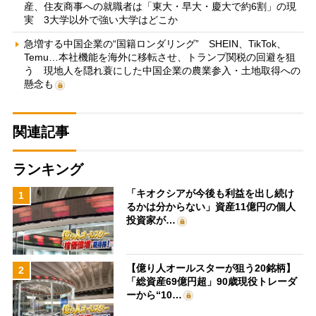
産、住友商事への就職者は「東大・早大・慶大で約6割」の現
実 3大学以外で強い大学はどこか
急増する中国企業の“国籍ロンダリング” SHEIN、TikTok、
Temu…本社機能を海外に移転させ、トランプ関税の回避を狙
う 現地人を隠れ蓑にした中国企業の農業参入・土地取得への
懸念も
関連記事
ランキング
「キオクシアが今後も利益を出し続け
1
るかは分からない」資産11億円の個人
投資家が…
【億り人オールスターが狙う20銘柄】
2
「総資産69億円超」90歳現役トレーダ
ーから“10…