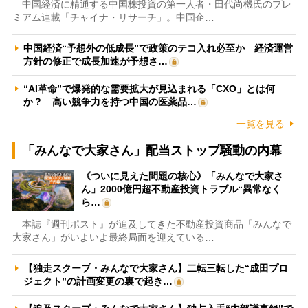
中国経済に精通する中国株投資の第一人者・田代尚機氏のプレ
ミアム連載「チャイナ・リサーチ」。中国企…
中国経済“予想外の低成長”で政策のテコ入れ必至か 経済運営
方針の修正で成長加速が予想さ…
“AI革命”で爆発的な需要拡大が見込まれる「CXO」とは何
か？ 高い競争力を持つ中国の医薬品…
一覧を見る
「みんなで大家さん」配当ストップ騒動の内幕
《ついに見えた問題の核心》「みんなで大家さ
ん」2000億円超不動産投資トラブル“異常なく
ら…
本誌『週刊ポスト』が追及してきた不動産投資商品「みんなで
大家さん」がいよいよ最終局面を迎えている…
【独走スクープ・みんなで大家さん】二転三転した“成田プロ
ジェクト”の計画変更の裏で起き…