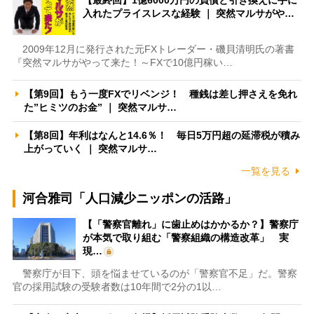
入れたプライスレスな経験 ｜ 突然マルサがや…
2009年12月に発行された元FXトレーダー・磯貝清明氏の著書
『突然マルサがやって来た！～FXで10億円稼い…
【第9回】もう一度FXでリベンジ！ 種銭は差し押さえを免れ
た”ヒミツのお金” ｜ 突然マルサ…
【第8回】年利はなんと14.6％！ 毎日5万円超の延滞税が積み
上がっていく ｜ 突然マルサ…
一覧を見る
河合雅司「人口減少ニッポンの活路」
【「警察官離れ」に歯止めはかかるか？】警察庁
が本気で取り組む「警察組織の構造改革」 実
現…
警察庁が目下、頭を悩ませているのが「警察官不足」だ。警察
官の採用試験の受験者数は10年間で2分の1以…