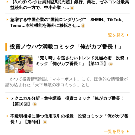
【3メガバンクは純利益5兆円超】銀行、商社、ゼネコンは最高
益続出の一方で、中小企業・…
急増する中国企業の“国籍ロンダリング” SHEIN、TikTok、
Temu…本社機能を海外に移転させ…
一覧を見る
投資ノウハウ満載コミック「俺がカブ番長！」
「売り時」を逃さないトレンド見極め術 投資コ
ミック「俺がカブ番長！」【第11回】
かつて投資情報雑誌「マネーポスト」にて、圧倒的な情報量が
詰め込まれた「天下無敵の株コミック」とし…
テクニカル分析・集中講義 投資コミック「俺がカブ番長！」
【第10回】
不透明相場に勝つ信用取引の極意 投資コミック「俺がカブ番
長！」【第9回】
一覧を見る