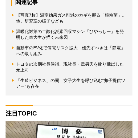
関連記事
【写真7枚】温室効果ガス削減のカギを握る「根粒菌」。
他、研究室の様子なども
温暖化対策の二酸化炭素回収マシン「ひやっしー」を発
明した東大生が描く未来図
自動車のEV化で停電リスク拡大 優先すべきは「節電」
への取り組み
トヨタの次期社長候補、現社長・章男氏を叱り飛ばした
元上司
「生殖ビジネス」の闇 女子大生を呼び込む“卵子提供ツ
アー”も存在
注目TOPIC