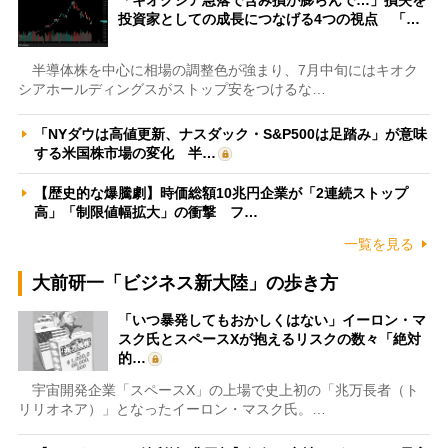
投資家としての成長につなげる4つの視点 「…
半導体株を中心に相場の調整色が強まり、7月中旬にはキオク
シアホールディングスがストップ安をつけるな…
「NYダウは高値更新、ナスダック・S&P500は足踏み」が意味
する米国株市場の変化 半…
【歴史的な爆騰劇】時価総額10兆円企業が「2連続ストップ
高」「制限値幅拡大」の衝撃 フ…
一覧を見る
大前研一「ビジネス新大陸」の歩き方
「いつ暴発してもおかしくはない」イーロン・マ
スク氏とスペースXが抱えるリスクの数々「絶対
的…
宇宙開発企業「スペースX」の上場で史上初の「兆万長者（ト
リリオネア）」となったイーロン・マスク氏。…