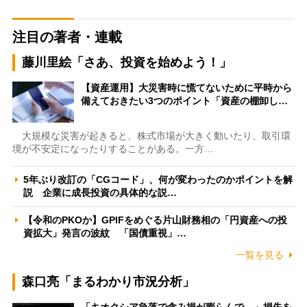
注目の著者・連載
藤川里絵「さあ、投資を始めよう！」
【資産運用】大災害時に慌てないために平時から
備えておきたい3つのポイント「資産の棚卸し…
大規模な災害が起きると、株式市場が大きく動いたり、取引環
境が不安定になったりすることがある。一方…
5年ぶり改訂の「CGコード」、何が変わったのかポイントを解
説 企業に成長投資の具体的な説…
【令和のPKOか】GPIFをめぐる片山財務相の「円資産への投
資拡大」発言の波紋 「国債重視」…
一覧を見る
森口亮「まるわかり市況分析」
「キオクシア急落で含み損が膨らんで…」損失を