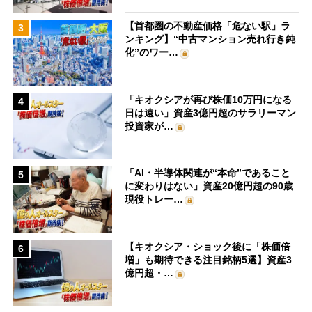
【首都圏の不動産価格「危ない駅」ラ
3
ンキング】“中古マンション売れ行き鈍
化”のワー…
「キオクシアが再び株価10万円になる
4
日は遠い」資産3億円超のサラリーマン
投資家が…
「AI・半導体関連が“本命”であること
5
に変わりはない」資産20億円超の90歳
現役トレー…
【キオクシア・ショック後に「株価倍
6
増」も期待できる注目銘柄5選】資産3
億円超・…