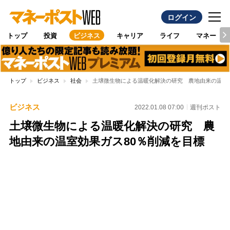
ログイン
トップ
投資
ビジネス
キャリア
ライフ
マネー
トップ
ビジネス
社会
土壌微生物による温暖化解決の研究 農地由来の温室効
ビジネス
2022.01.08 07:00
週刊ポスト
土壌微生物による温暖化解決の研究 農
地由来の温室効果ガス80％削減を目標
Loaded
:
100.00%
/
Unmute