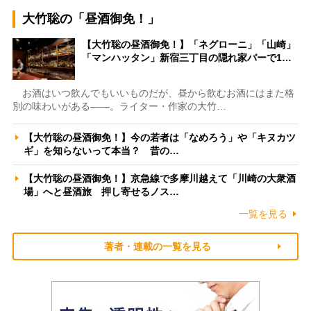
大竹聡の「昼酒御免！」
【大竹聡の昼酒御免！】「ネグローニ」「山崎」
「マンハッタン」新宿三丁目の隠れ家バーで1…
お酒はいつ飲んでもいいものだが、昼から飲むお酒にはまた格
別の味わいがある――。ライター・作家の大竹…
【大竹聡の昼酒御免！】今の若者は「なめろう」や「キヌカツ
ギ」を知らないって本当？ 昔の…
【大竹聡の昼酒御免！】京急線で多摩川越えて「川崎の大衆酒
場」へと昼酒旅 押し寄せるノス…
一覧を見る
著者・連載の一覧を見る