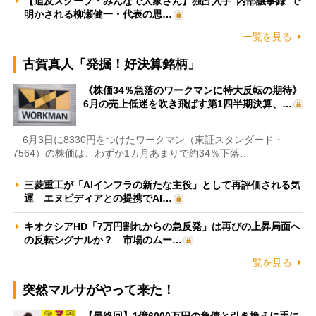
【追及スクープ・みんなで大家さん】独占入手“内部議事録”で
明かされる柳瀬健一・代表の思…
一覧を見る
古賀真人「発掘！好決算銘柄」
《株価34％急落のワークマンに特大反転の期待》
6月の売上低迷を吹き飛ばす第1四半期決算、…
6月3日に8330円をつけたワークマン（東証スタンダード・
7564）の株価は、わずか1カ月あまりで約34％下落…
三菱重工が「AIインフラの新たな主役」として再評価される気
運 エヌビディアとの提携でAI…
キオクシアHD「7万円割れからの急反発」は再びの上昇局面へ
の反転シグナルか？ 市場のムー…
一覧を見る
突然マルサがやって来た！
【最終回】1億6000万円の負債と引き換えに手に