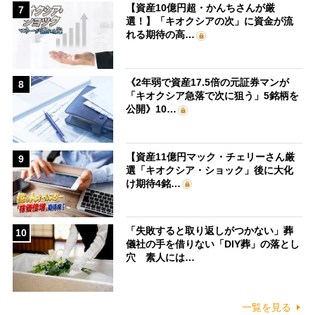
【資産10億円超・かんちさんが厳
7
選！】「キオクシアの次」に資金が流
れる期待の高…
《2年弱で資産17.5倍の元証券マンが
8
「キオクシア急落で次に狙う」5銘柄を
公開》10…
【資産11億円マック・チェリーさん厳
9
選「キオクシア・ショック」後に大化
け期待4銘…
「失敗すると取り返しがつかない」葬
10
儀社の手を借りない「DIY葬」の落とし
穴 素人には…
一覧を見る