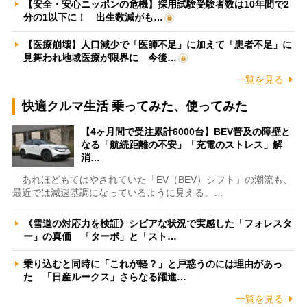
【安全・安心ニッポンの危機】採用試験受験者数は10年間で2
分の1以下に！ 出生数減がも…
【医療崩壊】人口減少で「医師不足」に加えて「患者不足」に
見舞われ地域医療が限界に 今後…
一覧を見る
快適クルマ生活 乗ってみた、使ってみた
【4ヶ月間で受注累計6000台】BEV普及の障壁と
なる「航続距離の不安」「充電のストレス」解
消…
あれほどもてはやされていた「EV（BEV）シフト」の潮流も、
最近では減速基調になっているように見える。…
《雪道の対応力を検証》シビアな状況で実感した「フォレスタ
ー」の真価 「ターボ」と「スト…
乗り込むと同時に「これが軽？」と戸惑うのには理由があっ
た 「日産ルークス」さらなる躍進…
一覧を見る