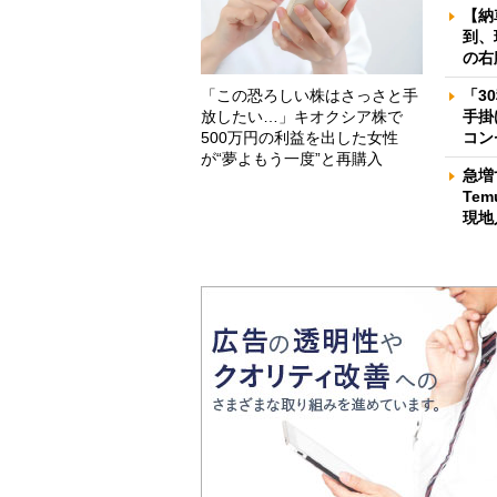
【納
到、
の右
「この恐ろしい株はさっさと手
「3
放したい…」キオクシア株で
手掛
500万円の利益を出した女性
コン
が“夢よもう一度”と再購入
急増
Te
現地