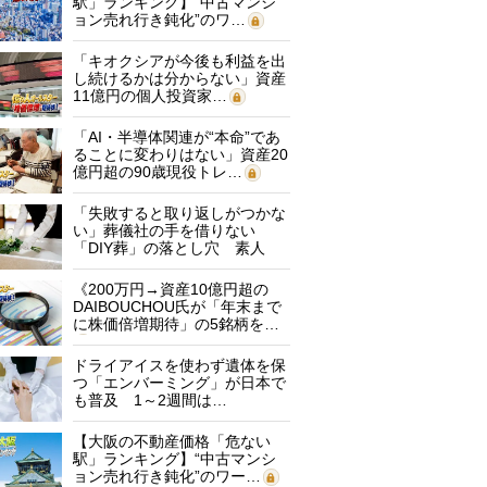
駅」ランキング】“中古マンシ
ョン売れ行き鈍化”のワ…
「キオクシアが今後も利益を出
し続けるかは分からない」資産
11億円の個人投資家…
「AI・半導体関連が“本命”であ
ることに変わりはない」資産20
億円超の90歳現役トレ…
「失敗すると取り返しがつかな
い」葬儀社の手を借りない
「DIY葬」の落とし穴 素人
に…
《200万円→資産10億円超の
DAIBOUCHOU氏が「年末まで
に株価倍増期待」の5銘柄を…
ドライアイスを使わず遺体を保
つ「エンバーミング」が日本で
も普及 1～2週間は…
【大阪の不動産価格「危ない
駅」ランキング】“中古マンシ
ョン売れ行き鈍化”のワー…