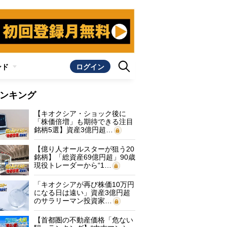
ンド
ログイン
ンキング
【キオクシア・ショック後に
「株価倍増」も期待できる注目
銘柄5選】資産3億円超…
【億り人オールスターが狙う20
銘柄】「総資産69億円超」90歳
現役トレーダーから“1…
「キオクシアが再び株価10万円
になる日は遠い」資産3億円超
のサラリーマン投資家…
【首都圏の不動産価格「危ない