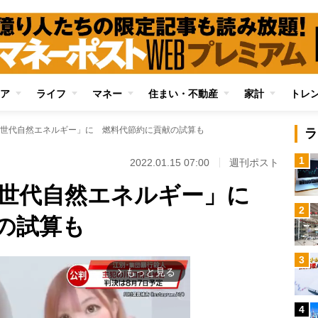
ア
ライフ
マネー
住まい・不動産
家計
トレ
世代自然エネルギー」に 燃料代節約に貢献の試算も
ラ
1
2022.01.15 07:00
週刊ポスト
次世代自然エネルギー」に
2
の試算も
3
もっと見る
arrow_forward_ios
4