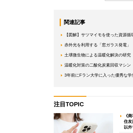
関連記事
【図解】サツマイモを使った資源循
赤外光を利用する「窓ガラス発電」
土壌微生物による温暖化解決の研究
温暖化対策の二酸化炭素回収マシン
3年前にFラン大学に入った優秀な
注目TOPIC
《商
住友
以外