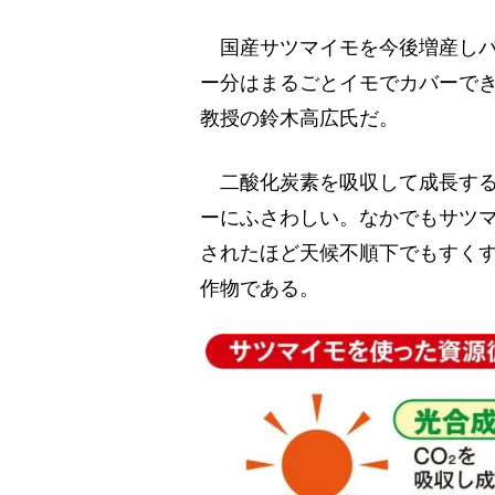
国産サツマイモを今後増産しバ
ー分はまるごとイモでカバーでき
教授の鈴木高広氏だ。
二酸化炭素を吸収して成長する
ーにふさわしい。なかでもサツ
されたほど天候不順下でもすく
作物である。