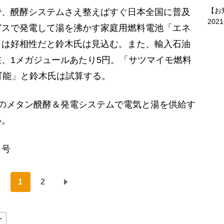
【お
、醗酵システムさえ整えばすぐ日本全国に普及
202
ガスで発電して湯を沸かす家庭用燃料電池「エネ
とは好相性だと鈴木氏は見込む。また、輸入石油
、1メガジュールあたり5円。「サツマイモ燃料
可能」と鈴木氏は試算する。
のメタン醗酵＆発電システムで電気と湯を供給す
い。
日号
1
2
ー