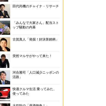
田代尚機のチャイナ・リサーチ
「みんなで大家さん」配当スト
ップ騒動の内幕
古賀真人「発掘！好決算銘柄」
突然マルサがやって来た！
河合雅司「人口減少ニッポンの
活路」
快適クルマ生活 乗ってみた、
使ってみた
大竹聡の「昼酒御免！」