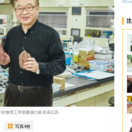
注
学生物理工学部教授の鈴木高広氏
写真4枚