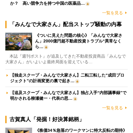
か？ 高い競争力を持つ中国の医薬品…
一覧を見る
「みんなで大家さん」配当ストップ騒動の内幕
《ついに見えた問題の核心》「みんなで大家さ
ん」2000億円超不動産投資トラブル“異常なく
ら…
本誌『週刊ポスト』が追及してきた不動産投資商品「みんなで
大家さん」がいよいよ最終局面を迎えている…
【独走スクープ・みんなで大家さん】二転三転した“成田プロ
ジェクト”の計画変更の裏で起き…
【追及スクープ・みんなで大家さん】独占入手“内部議事録”で
明かされる柳瀬健一・代表の思…
一覧を見る
古賀真人「発掘！好決算銘柄」
《株価34％急落のワークマンに特大反転の期待》