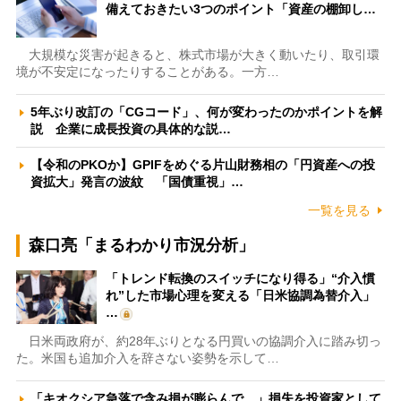
備えておきたい3つのポイント「資産の棚卸し…
大規模な災害が起きると、株式市場が大きく動いたり、取引環
境が不安定になったりすることがある。一方…
5年ぶり改訂の「CGコード」、何が変わったのかポイントを解
説 企業に成長投資の具体的な説…
【令和のPKOか】GPIFをめぐる片山財務相の「円資産への投
資拡大」発言の波紋 「国債重視」…
一覧を見る
森口亮「まるわかり市況分析」
「トレンド転換のスイッチになり得る」“介入慣
れ”した市場心理を変える「日米協調為替介入」
…
日米両政府が、約28年ぶりとなる円買いの協調介入に踏み切っ
た。米国も追加介入を辞さない姿勢を示して…
「キオクシア急落で含み損が膨らんで…」損失を投資家として