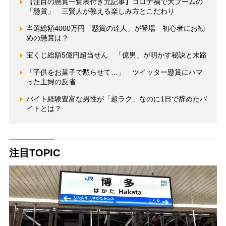
【注目の懸賞一覧表付き元記事】コロナ禍で大ブームの
「懸賞」 三賢人が教える楽しみ方とこだわり
当選総額4000万円「懸賞の達人」が登場 初心者にお勧
めの懸賞は？
宝くじ総額5億円超当せん 「億男」が明かす秘訣と末路
「子供をお菓子で黙らせて…」 ツイッター懸賞にハマ
った主婦の反省
バイト経験豊富な男性が「超ラク」なのに1日で辞めたバ
イトとは？
注目TOPIC