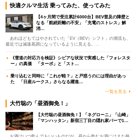
快適クルマ生活 乗ってみた、使ってみた
【4ヶ月間で受注累計6000台】BEV普及の障壁と
なる「航続距離の不安」「充電のストレス」解
消…
あれほどもてはやされていた「EV（BEV）シフト」の潮流も、
最近では減速基調になっているように見える。…
《雪道の対応力を検証》シビアな状況で実感した「フォレスタ
ー」の真価 「ターボ」と「スト…
乗り込むと同時に「これが軽？」と戸惑うのには理由があっ
た 「日産ルークス」さらなる躍進…
一覧を見る
大竹聡の「昼酒御免！」
【大竹聡の昼酒御免！】「ネグローニ」「山崎」
「マンハッタン」新宿三丁目の隠れ家バーで1…
お酒はいつ飲んでもいいものだが、昼から飲むお酒にはまた格