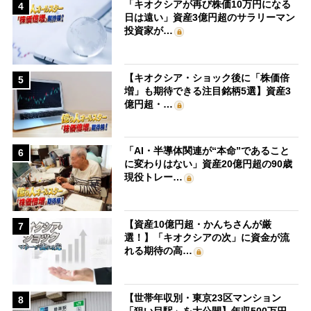
「キオクシアが再び株価10万円になる
4
日は遠い」資産3億円超のサラリーマン
投資家が…
【キオクシア・ショック後に「株価倍
5
増」も期待できる注目銘柄5選】資産3
億円超・…
「AI・半導体関連が“本命”であること
6
に変わりはない」資産20億円超の90歳
現役トレー…
【資産10億円超・かんちさんが厳
7
選！】「キオクシアの次」に資金が流
れる期待の高…
【世帯年収別・東京23区マンション
8
「狙い目駅」を大公開】年収500万円、