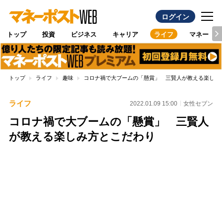
ログイン
トップ
投資
ビジネス
キャリア
ライフ
マネー
トップ
ライフ
趣味
コロナ禍で大ブームの「懸賞」 三賢人が教える楽しみ
ライフ
2022.01.09 15:00
女性セブン
コロナ禍で大ブームの「懸賞」 三賢人
が教える楽しみ方とこだわり
Loaded
:
100.00%
/
Unmute