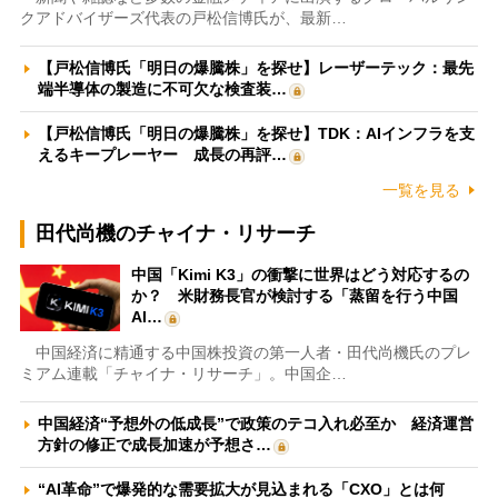
クアドバイザーズ代表の戸松信博氏が、最新…
【戸松信博氏「明日の爆騰株」を探せ】レーザーテック：最先
端半導体の製造に不可欠な検査装…
【戸松信博氏「明日の爆騰株」を探せ】TDK：AIインフラを支
えるキープレーヤー 成長の再評…
一覧を見る
田代尚機のチャイナ・リサーチ
中国「Kimi K3」の衝撃に世界はどう対応するの
か？ 米財務長官が検討する「蒸留を行う中国
AI…
中国経済に精通する中国株投資の第一人者・田代尚機氏のプレ
ミアム連載「チャイナ・リサーチ」。中国企…
中国経済“予想外の低成長”で政策のテコ入れ必至か 経済運営
方針の修正で成長加速が予想さ…
“AI革命”で爆発的な需要拡大が見込まれる「CXO」とは何