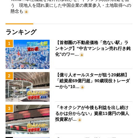
う 現地人を隠れ蓑にした中国企業の農業参入・土地取得への
懸念も
ランキング
【首都圏の不動産価格「危ない駅」ラ
1
ンキング】“中古マンション売れ行き鈍
化”のワー…
【億り人オールスターが狙う20銘柄】
2
「総資産69億円超」90歳現役トレーダ
ーから“10…
「キオクシアが今後も利益を出し続け
3
るかは分からない」資産11億円の個人
投資家が…