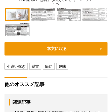
1
/
5
本文に戻る
小遣い稼ぎ
懸賞
節約
趣味
他のオススメ記事
関連記事