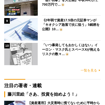
700万円で…
《2年弱で資産17.5倍の元証券マンが
9
「キオクシア急落で次に狙う」5銘柄を
公開》10…
「いつ暴発してもおかしくはない」イ
10
ーロン・マスク氏とスペースXが抱える
リスクの数々…
一覧を見る
注目の著者・連載
藤川里絵「さあ、投資を始めよう！」
【資産運用】大災害時に慌てないために平時から