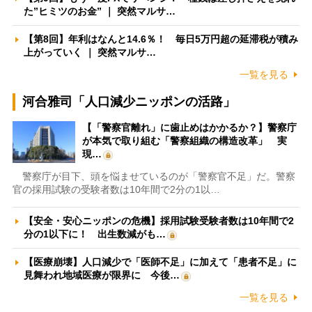
た”ヒミツのお金” ｜ 突然マルサ…
【第8回】年利はなんと14.6％！ 毎日5万円超の延滞税が積み
上がっていく ｜ 突然マルサ…
一覧を見る
河合雅司「人口減少ニッポンの活路」
【「警察官離れ」に歯止めはかかるか？】警察庁
が本気で取り組む「警察組織の構造改革」 実
現…
警察庁が目下、頭を悩ませているのが「警察官不足」だ。警察
官の採用試験の受験者数は10年間で2分の1以…
【安全・安心ニッポンの危機】採用試験受験者数は10年間で2
分の1以下に！ 出生数減がも…
【医療崩壊】人口減少で「医師不足」に加えて「患者不足」に
見舞われ地域医療が限界に 今後…
一覧を見る