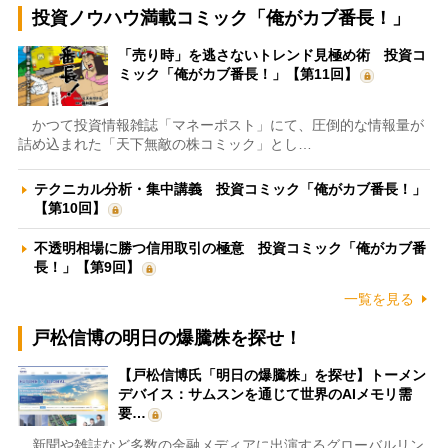
投資ノウハウ満載コミック「俺がカブ番長！」
「売り時」を逃さないトレンド見極め術 投資コ
ミック「俺がカブ番長！」【第11回】
かつて投資情報雑誌「マネーポスト」にて、圧倒的な情報量が
詰め込まれた「天下無敵の株コミック」とし…
テクニカル分析・集中講義 投資コミック「俺がカブ番長！」
【第10回】
不透明相場に勝つ信用取引の極意 投資コミック「俺がカブ番
長！」【第9回】
一覧を見る
戸松信博の明日の爆騰株を探せ！
【戸松信博氏「明日の爆騰株」を探せ】トーメン
デバイス：サムスンを通じて世界のAIメモリ需
要…
新聞や雑誌など多数の金融メディアに出演するグローバルリン