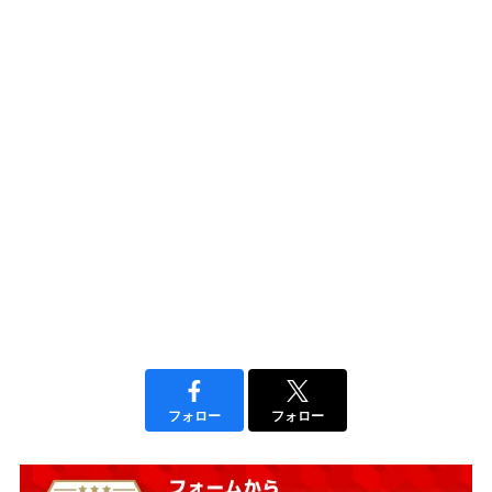
フォロー
フォロー