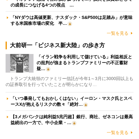
の成長につなげる4つの視点 …
「NYダウは高値更新、ナスダック・S&P500は足踏み」が意味
する米国株市場の変化 半…
一覧を見る
大前研一「ビジネス新大陸」の歩き方
「イラン戦争を利用して儲けている」利益相反と
の批判が強まるトランプファミリーの不正蓄財
疑…
トランプ大統領のファミリー信託が今年1～3月に3000回以上も
の証券取引を行っていたことが明らかになり…
「いつ暴発してもおかしくはない」イーロン・マスク氏とスペ
ースXが抱えるリスクの数々「絶対…
【3メガバンクは純利益5兆円超】銀行、商社、ゼネコンは最高
益続出の一方で、中小企業・…
一覧を見る