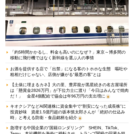
「約5時間かかるし、料金も高いのになぜ？」東京～博多間の
移動に飛行機ではなく新幹線を選ぶ人の事情
お酒を提供する店で「出禁」になる客のトホホな生態 嘔吐や
粗相だけじゃない、店側が嫌がる“最悪の客”とは
【土俵に埋まるカネ】大の里、豊昇龍が黒星続きの名古屋場所
は「懸賞金2826万円」が下位力士に渡り「今日はみんなで焼肉
だ！」 金星4個配給で協会は年96万円の支出増に
キオクシアなどAI関連株に資金集中で“割安になった成長株”に
投資妙味 資産1.5億円超の坂本慎太郎さんが「絶好の仕込み
時」と考える防衛・食品銘柄を紹介
急増する中国企業の“国籍ロンダリング” SHEIN、TikTok、
Temu…本社機能を海外に移転させ、トランプ関税の回避を狙