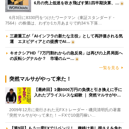
6月の売上低迷を吹き飛ばす第1四半期決算、…
6月3日に8330円をつけたワークマン（東証スタンダード・
7564）の株価は、わずか1カ月あまりで約34％下落…
三菱重工が「AIインフラの新たな主役」として再評価される気
運 エヌビディアとの提携でAI…
キオクシアHD「7万円割れからの急反発」は再びの上昇局面へ
の反転シグナルか？ 市場のムー…
一覧を見る
突然マルサがやって来た！
【最終回】1億6000万円の負債と引き換えに手に
入れたプライスレスな経験 ｜ 突然マルサがや…
2009年12月に発行された元FXトレーダー・磯貝清明氏の著書
『突然マルサがやって来た！～FXで10億円稼い…
【第9回】もう一度FXでリベンジ！ 種銭は差し押さえを免れ